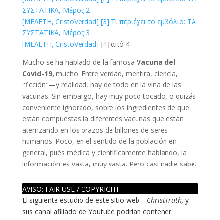
ΣΥΣΤΑΤΙΚΑ, Μέρος 2
[ΜΕΛΕΤΗ, CristoVerdad]
[3]
Τι περιέχει το εμβόλιο: ΤΑ
ΣΥΣΤΑΤΙΚΑ, Μέρος 3
[ΜΕΛΕΤΗ, CristoVerdad]
[4]
από 4
Mucho se ha hablado de la famosa
Vacuna del
Covid-19,
mucho. Entre verdad, mentira, ciencia,
"ficción"—y realidad, hay de todo en la viña de las
vacunas. Sin embargo, hay muy poco tocado, o quizás
conveniente ignorado, sobre los ingredientes de que
están compuestas la diferentes vacunas que están
aterrizando en los brazos de billones de seres
humanos. Poco, en el sentido de la población en
general, pués médica y científicamente hablando, la
información es vasta, muy vasta. Pero casi nadie sabe.
AVISO: FAIR USE / COPYRIGHT
El siguiente estudio de este sitio web—
ChristTruth,
y
sus canal afiliado de Youtube podrían contener