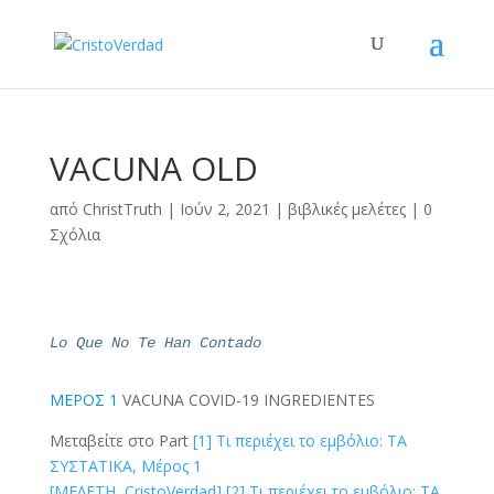
VACUNA OLD
από
ChristTruth
|
Ιούν 2, 2021
|
βιβλικές μελέτες
|
0
Σχόλια
Lo Que No Te Han Contado
ΜΕΡΟΣ 1
VACUNA
COVID-19
INGREDIENTES
Μεταβείτε στο Part
[1]
Τι περιέχει το εμβόλιο: ΤΑ
ΣΥΣΤΑΤΙΚΑ, Μέρος 1
[ΜΕΛΕΤΗ, CristoVerdad]
[2]
Τι περιέχει το εμβόλιο: ΤΑ