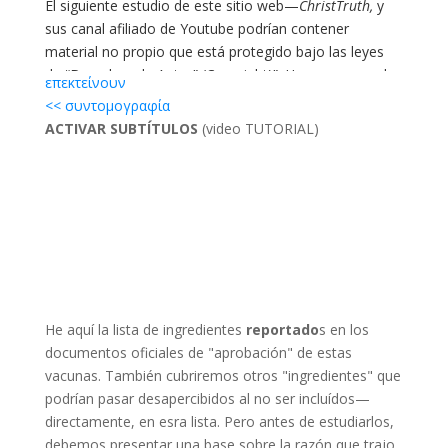
El siguiente estudio de este sitio web—
ChristTruth,
y
sus canal afiliado de Youtube podrían contener
material no propio que está protegido bajo las leyes
de “Derechos de Autor” (Copyright)”. Hacemos uso de
επεκτείνουν
este material sin prpósito de fines de lucro, amparados
<< συντομογραφία
bajo la cláusula de derechos de autor de “Uso Justo”
ACTIVAR SUBTÍTULOS
(video TUTORIAL)
(Fair Use), de la Sección 107 de Los derechos de
Autor (Copyright Act) de 1976 y bajo la protección de
libertad de expresión, amparados por la primera
enmienda constitucional de Estados Unidos y las leyes
internacionales sobre los derechos humanos.
[L]
Visite nuestra sección legal para más detalles.
Fair
use, Uso Justo
[LINK, CristoVerdad]
He aquí la lista de ingredientes
reportado
s en los
documentos oficiales de "aprobación" de estas
vacunas. También cubriremos otros "ingredientes" que
podrían pasar desapercibidos al no ser incluídos—
directamente, en esra lista. Pero antes de estudiarlos,
debemos presentar una base sobre la razón que trajo