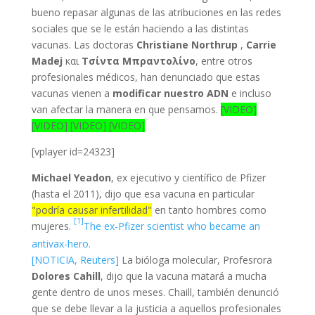
bueno repasar algunas de las atribuciones en las redes
sociales que se le están haciendo a las distintas
vacunas. Las doctoras
Christiane Northrup
,
Carrie
Madej
και
Τσίντα Μπραντολίνο
, entre otros
profesionales médicos, han denunciado que estas
vacunas vienen a
modificar nuestro ADN
e incluso
van afectar la manera en que pensamos.
[VIDEO]
[VIDEO] [VIDEO] [VIDEO]
[vplayer id=24323]
Michael Yeadon
, ex ejecutivo y científico de Pfizer
(hasta el 2011), dijo que esa vacuna en particular
"podría causar infertilidad"
en tanto hombres como
[1]
mujeres.
The ex-Pfizer scientist who became an
antivax-hero.
[NOTICIA, Reuters]
La bióloga molecular, Profesrora
Dolores Cahill
, dijo que la vacuna matará a mucha
gente dentro de unos meses. Chaill, también denunció
que se debe llevar a la justicia a aquellos profesionales