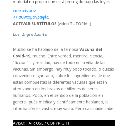
material no propio que está protegido bajo las leyes
de “Derechos de Autor” (Copyright)”. Hacemos uso de
επεκτείνουν
este material sin prpósito de fines de lucro, amparados
<< συντομογραφία
bajo la cláusula de derechos de autor de “Uso Justo”
ACTIVAR SUBTÍTULOS
(video TUTORIAL)
(Fair Use), de la Sección 107 de Los derechos de
Autor (Coyright Act) de 1976 y bajo la protección de
Los Ingredients
libertad de expresión, amparados por la primera
enmienda constitucional de Estados Unidos y las leyes
Mucho se ha hablado de la famosa
Vacuna del
internacionales sobre los derechos humanos.
Covid-19,
mucho. Entre verdad, mentira, ciencia,
[L]
Visite nuestra sección legal para más detalles.
Fair
"ficción"—y realidad, hay de todo en la viña de las
use, Uso Justo
vacunas. Sin embargo, hay muy poco tocado, o quizás
[LINK, CristoVerdad]
conveniente ignorado, sobre los ingredientes de que
están compuestas la diferentes vacunas que están
aterrizando en los brazos de billones de seres
humanos. Poco, en el sentido de la población en
general, pués médica y científicamente hablando, la
información es vasta, muy vasta. Pero casi nadie sabe.
AVISO: FAIR USE / COPYRIGHT