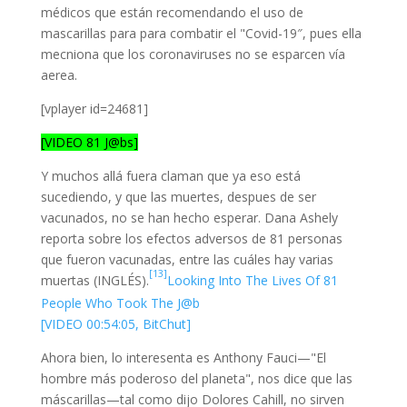
médicos que están recomendando el uso de
mascarillas para para combatir el "Covid-19″, pues ella
mecniona que los coronaviruses no se esparcen vía
aerea.
[vplayer id=24681]
[VIDEO 81 J@bs]
Y muchos allá fuera claman que ya eso está
sucediendo, y que las muertes, despues de ser
vacunados, no se han hecho esperar. Dana Ashely
reporta sobre los efectos adversos de 81 personas
que fueron vacunadas, entre las cuáles hay varias
[13]
muertas (INGLÉS).
Looking Into The Lives Of 81
People Who Took The J@b
[VIDEO 00:54:05, BitChut]
Ahora bien, lo interesenta es Anthony Fauci—"El
hombre más poderoso del planeta", nos dice que las
máscarillas—tal como dijo Dolores Cahill, no sirven