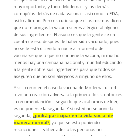
muy importante, y tanto Moderna—y las demás
componente
de esta vacuna
comapñías detrás de cada vacuna—así como la FDA,
así lo afirman. Pero es curioso que ellos mismos dicen
que no te pongas la vacuna si eres alérgico al alguno
de sus ingredientes. El asunto es que la gente se da
cuenta de eso después de haber sido vacunado, pues
no se le está diciendo a nadie al momento de
vacunarse que o que no contiene la vacuna, ni mucho
menos hay una campaña nacional y mundial educando
a la gente sobre sus ingredientes para que todos se
aseguren que no son alergicos a ninguno de ellos.
Y si—como en el caso la vacuna de Moderna, usted
tuvo una reacción adversa a la primera dósis, entonces
la recomendanción—según lo que acabamos de leer,
es no ponerse la segunda. Y si usted no se pone la
segunda,
¿podrá participar en la vida social de
manera normal
?,
ya que se está poniendo
restricciones—y libertades a las personas no