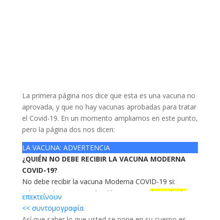
La primera página nos dice que esta es una vacuna no
aprovada, y que no hay vacunas aprobadas para tratar
el Covid-19. En un momento ampliamos en este punto,
pero la página dos nos dicen:
LA VACUNA: ADVERTENCIA
¿QUIÉN NO DEBE RECIBIR LA VACUNA MODERNA
COVID-19?
No debe recibir la vacuna Moderna COVID-19 si:
ha tenido una reacción alérgica grave
después de
επεκτείνουν
una dosis anterior
de esta vacuna
<< συντομογραφία
ha tenido una reacción alérgica grave
a cualquier
Así que saber lo que usted se pone en su cuerpo es