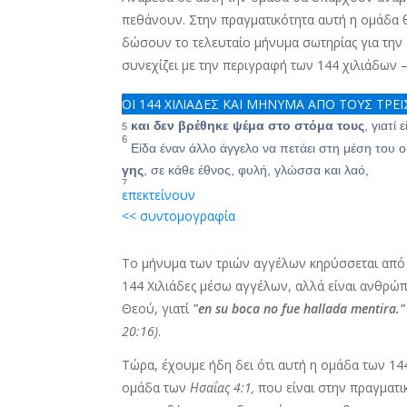
πεθάνουν. Στην πραγματικότητα αυτή η ομάδα θ
δώσουν το τελευταίο μήνυμα σωτηρίας για την
συνεχίζει με την περιγραφή των 144 χιλιάδων
ΟΙ 144 ΧΙΛΙΑΔΕΣ ΚΑΙ ΜΗΝΥΜΑ ΑΠΟ ΤΟΥΣ ΤΡΕ
και δεν βρέθηκε ψέμα στο στόμα τους
, γιατί
5
6
Είδα έναν άλλο άγγελο να πετάει στη μέση του
γης
, σε κάθε έθνος, φυλή, γλώσσα και λαό,
7
λέγοντας με δυνατή φωνή: Φοβάστε τον Θεό και 
επεκτείνουν
που έκανε τον ουρανό και τη γη, τη θάλασσα και τ
<< συντομογραφία
8
Ένας άλλος άγγελος τον ακολούθησε, λέγοντας: 
πιουν από το κρασί της οργής της πορνείας της.
Το μήνυμα των τριών αγγέλων κηρύσσεται από
9
Και ο τρίτος άγγελος τους ακολούθησε, λέγοντα
144 Χιλιάδες μέσω αγγέλων, αλλά είναι ανθρώπ
λαμβάνει το σημάδι στο μέτωπό του ή στο χέρ
Θεού, γιατί
"en su boca no fue hallada mentira.
10
Θα πιει επίσης από το κρασί της οργής του Θεο
20:16)
.
φωτιά και θειάφι μπροστά στους αγίους αγγέλους 
11
Τώρα, έχουμε ήδη δει ότι αυτή η ομάδα των 14
και ο καπνός του μαρτυρίου του ανεβαίνει για 
ομάδα των
Ησαΐας 4:1,
που είναι στην πραγματι
ανάπαυση μέρα ή νύχτα, ούτε όποιος λαμβάνει τ