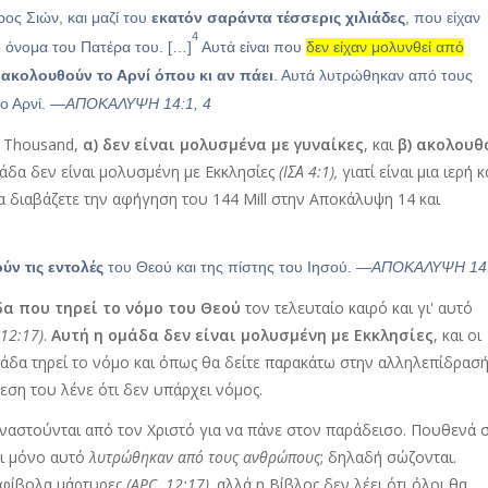
ρος Σιών, και μαζί του
εκατόν σαράντα τέσσερις χιλιάδες
, που είχαν
4
 όνομα του Πατέρα του. […]
Αυτά είναι που
δεν είχαν μολυνθεί από
υ ακολουθούν το Αρνί όπου κι αν πάει
. Αυτά λυτρώθηκαν από τους
ο Αρνί.
—ΑΠΟΚΑΛΥΨΗ 14:1, 4
4 Thousand,
α) δεν είναι μολυσμένα με γυναίκες
, και
β) ακολουθ
μάδα δεν είναι μολυσμένη με Εκκλησίες
(ΙΣΑ 4:1),
γιατί είναι μια ιερή κ
α διαβάζετε την αφήγηση του 144 Mill στην Αποκάλυψη 14 και
ύν τις εντολές
του Θεού και της πίστης του Ιησού.
—ΑΠΟΚΑΛΥΨΗ 14
άδα που τηρεί το νόμο του Θεού
τον τελευταίο καιρό και γι' αυτό
 12:17)
.
Αυτή η ομάδα δεν είναι μολυσμένη με Εκκλησίες
, και οι
μάδα τηρεί το νόμο και όπως θα δείτε παρακάτω στην αλληλεπίδρασ
εση του λένε ότι δεν υπάρχει νόμος.
ς αναστούνται από τον Χριστό για να πάνε στον παράδεισο. Πουθενά 
ει μόνο αυτό
λυτρώθηκαν από τους ανθρώπους
; δηλαδή σώζονται.
μφίβολα μάρτυρες
(APC. 12:17),
αλλά η Βίβλος δεν λέει ότι όλοι θα