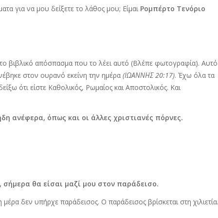
ματα για να μου δείξετε το λάθος μου; Είμαι
Ρομπέρτο Τενόριο
το βιβλικό απόσπασμα που το λέει αυτό (Βλέπε φωτογραφία). Αυτό
ανέβηκε στον ουρανό εκείνη την ημέρα
(ΙΩΑΝΝΗΣ 20:17)
. Έχω όλα τα
δείξω ότι είστε Καθολικός, Ρωμαίος και Αποστολικός. Και
ήδη ανέφερα, όπως και οι άλλες χριστιανές πόρνες.
ω, σήμερα θα είσαι μαζί μου στον παράδεισο.
η μέρα δεν υπήρχε παράδεισος. Ο παράδεισος βρίσκεται στη χιλιετία