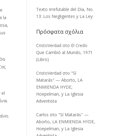
Texto Irrefutable del Día, No.
ue
13: Los Negligentes y La Ley
a la
osa,
Πρόσφατα σχόλια
sus
CristoVerdad
στο
El Credo
ό
Que Cambió al Mundo, 1971
 Θα
(Libro)
Σας
CristoVerdad
στο
"Sí
Matarás" — Aborto, LA
ENMIENDA HYDE,
 el
Hoepelman, y La Iglesia
ίναι
Adventista
Carlos
στο
"Sí Matarás" —
αίνει
Aborto, LA ENMIENDA HYDE,
Hoepelman, y La Iglesia
Adventista