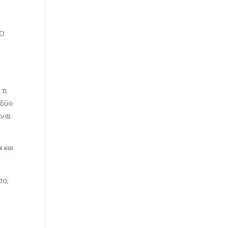
 Ο
 τι
 δύο
ίναι
 και
σο;