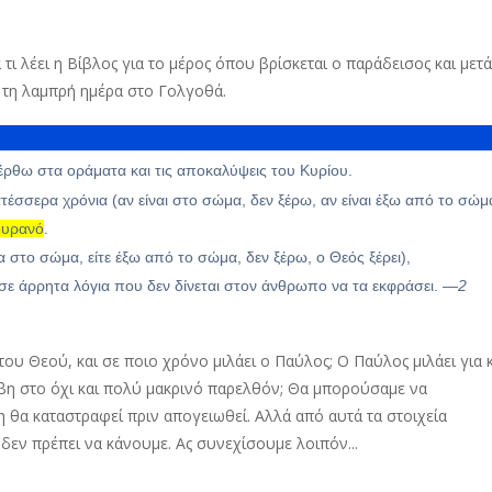
τι λέει η Βίβλος για το μέρος όπου βρίσκεται ο παράδεισος και μετ
 τη λαμπρή ημέρα στο Γολγοθά.
 έρθω στα οράματα και τις αποκαλύψεις του Κυρίου.
έσσερα χρόνια (αν είναι στο σώμα, δεν ξέρω, αν είναι έξω από το σώμ
 ουρανό
.
α στο σώμα, είτε έξω από το σώμα, δεν ξέρω, ο Θεός ξέρει),
σε άρρητα λόγια που δεν δίνεται στον άνθρωπο να τα εκφράσει.
—2
του Θεού, και σε ποιο χρόνο μιλάει ο Παύλος; Ο Παύλος μιλάει για κ
έβη στο όχι και πολύ μακρινό παρελθόν; Θα μπορούσαμε να
η θα καταστραφεί πριν απογειωθεί. Αλλά από αυτά τα στοιχεία
 δεν πρέπει να κάνουμε. Ας συνεχίσουμε λοιπόν...