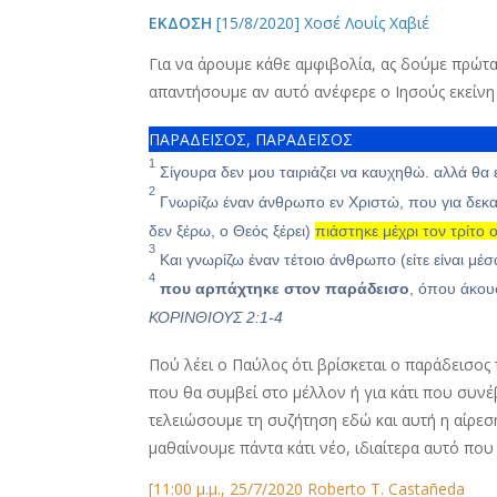
ΕΚΔΟΣΗ
[15/8/2020] Χοσέ Λουίς Χαβιέ
Για να άρουμε κάθε αμφιβολία, ας δούμε πρώτα 
απαντήσουμε αν αυτό ανέφερε ο Ιησούς εκείνη
ΠΑΡΑΔΕΙΣΟΣ, ΠΑΡΑΔΕΙΣΟΣ
1
Σίγουρα δεν μου ταιριάζει να καυχηθώ. αλλά θα
2
Γνωρίζω έναν άνθρωπο εν Χριστώ, που για δεκατ
δεν ξέρω, ο Θεός ξέρει)
πιάστηκε μέχρι τον τρίτο
3
Και γνωρίζω έναν τέτοιο άνθρωπο (είτε είναι μέσ
4
που αρπάχτηκε στον παράδεισο
, όπου άκου
ΚΟΡΙΝΘΙΟΥΣ 2:1-4
Πού λέει ο Παύλος ότι βρίσκεται ο παράδεισος 
που θα συμβεί στο μέλλον ή για κάτι που συν
τελειώσουμε τη συζήτηση εδώ και αυτή η αίρεσ
μαθαίνουμε πάντα κάτι νέο, ιδιαίτερα αυτό που
[11:00 μ.μ., 25/7/2020 Roberto T. Castañeda