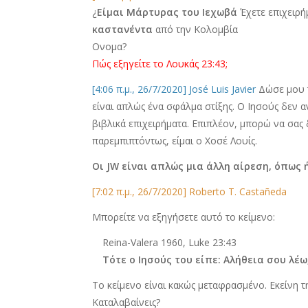
¿
Είμαι Μάρτυρας του Ιεχωβά
Έχετε επιχειρή
καστανέντα
από την Κολομβία
Ονομα?
Πώς εξηγείτε το Λουκάς 23:43;
[4:06 π.μ., 26/7/2020] José Luis Javier
Δώσε μου 
είναι απλώς ένα σφάλμα στίξης. Ο Ιησούς δεν 
βιβλικά επιχειρήματα. Επιπλέον, μπορώ να σας 
παρεμπιπτόντως, είμαι ο Χοσέ Λουίς.
Οι JW είναι απλώς μια άλλη αίρεση, όπως 
[7:02 π.μ., 26/7/2020] Roberto T. Castañeda
Μπορείτε να εξηγήσετε αυτό το κείμενο:
Reina-Valera 1960, Luke 23:43
Τότε ο Ιησούς του είπε: Αλήθεια σου λέ
Το κείμενο είναι κακώς μεταφρασμένο. Εκείνη τ
Καταλαβαίνεις?