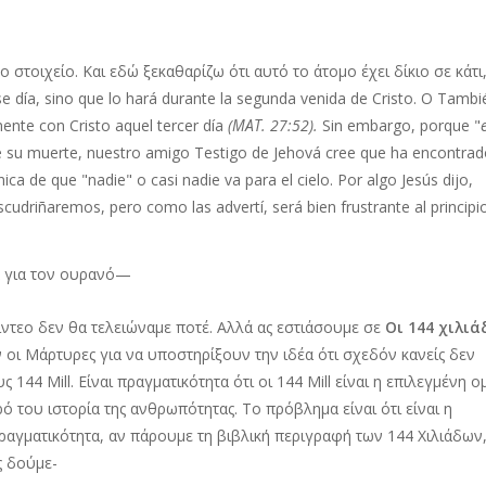
 στοιχείο. Και εδώ ξεκαθαρίζω ότι αυτό το άτομο έχει δίκιο σε κάτι
ese día, sino que lo hará durante la segunda venida de Cristo. O Tambi
ente con Cristo aquel tercer día
(ΜΑΤ. 27:52).
Sin embargo, porque "
de su muerte, nuestro amigo Testigo de Jehová cree que ha encontrad
ica de que "nadie" o casi nadie va para el cielo. Por algo Jesús dijo,
escudriñaremos, pero como las advertí, será bien frustrante al principio
ά για τον ουρανό—
ίντεο δεν θα τελειώναμε ποτέ. Αλλά ας εστιάσουμε σε
Οι 144 χιλιά
 οι Μάρτυρες για να υποστηρίξουν την ιδέα ότι σχεδόν κανείς δεν
 144 Mill. Είναι πραγματικότητα ότι οι 144 Mill είναι η επιλεγμένη 
ό του ιστορία της ανθρωπότητας. Το πρόβλημα είναι ότι είναι η
ραγματικότητα, αν πάρουμε τη βιβλική περιγραφή των 144 Χιλιάδων
ς δούμε-