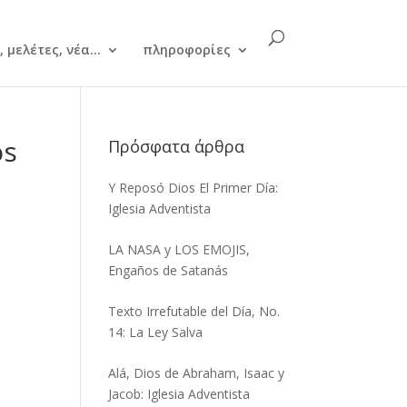
 μελέτες, νέα...
πληροφορίες
os
Πρόσφατα άρθρα
Y Reposó Dios El Primer Día:
Iglesia Adventista
LA NASA y LOS EMOJIS,
Engaños de Satanás
Texto Irrefutable del Día, No.
14: La Ley Salva
Alá, Dios de Abraham, Isaac y
Jacob: Iglesia Adventista