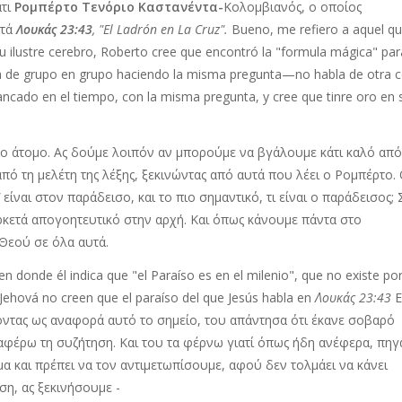
τι
Ρομπέρτο Τενόριο Καστανέντα-
Κολομβιανός, ο οποίος
ωτά
Λουκάς 23:43
, "El Ladrón en La Cruz".
Bueno, me refiero a aquel q
su ilustre cerebro, Roberto cree que encontró la "formula mágica" par
da de grupo en grupo haciendo la misma pregunta—no habla de otra c
tancado en el tiempo, con la misma pregunta, y cree que tinre oro en 
το άτομο. Ας δούμε λοιπόν αν μπορούμε να βγάλουμε κάτι καλό απ
από τη μελέτη της λέξης, ξεκινώντας από αυτά που λέει ο Ρομπέρτο.
"
είναι στον παράδεισο, και το πιο σημαντικό, τι είναι ο παράδεισος; 
αρκετά απογοητευτικό στην αρχή. Και όπως κάνουμε πάντα στο
 Θεού σε όλα αυτά.
donde él indica que "el Paraíso es en el milenio", que no existe por
hová no creen que el paraíso del que Jesús habla en
Λουκάς 23:43
Ε
οντας ως αναφορά αυτό το σημείο, του απάντησα ότι έκανε σοβαρό
ταφέρω τη συζήτηση. Και του τα φέρνω γιατί όπως ήδη ανέφερα, πηγ
μα και πρέπει να τον αντιμετωπίσουμε, αφού δεν τολμάει να κάνει
η, ας ξεκινήσουμε -