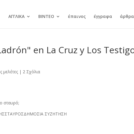
ΑΓΓΛΙΚΑ
ΒΙΝΤΕΟ
έπαινος
έγγραφα
άρθρα,
 "Ladrón" en La Cruz y Los Testig
ές μελέτες
|
2 Σχόλια
ο σταυρό;
ΗΣ
ΣΤΑΥΡΟΣ
ΔΗΜΟΣΙΑ ΣΥΖΗΤΗΣΗ