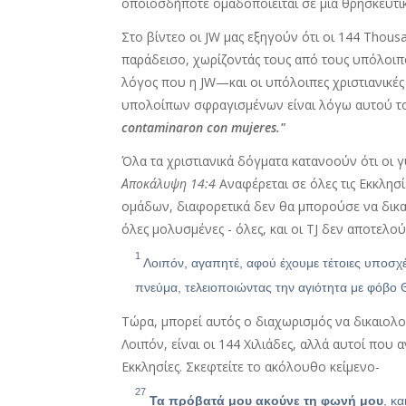
οποιοσδήποτε ομαδοποιείται σε μια θρησκευτική 
Στο βίντεο οι JW μας εξηγούν ότι οι 144 Thous
παράδεισο, χωρίζοντάς τους από τους υπόλοιπ
λόγος που η JW—και οι υπόλοιπες χριστιανικές
υπολοίπων σφραγισμένων είναι λόγω αυτού του
contaminaron con mujeres."
Όλα τα χριστιανικά δόγματα κατανοούν ότι οι 
Αποκάλυψη 14:4
Αναφέρεται σε όλες τις Εκκλησί
ομάδων, διαφορετικά δεν θα μπορούσε να δικαι
όλες μολυσμένες - όλες, και οι TJ δεν αποτελού
1
Λοιπόν, αγαπητέ, αφού έχουμε τέτοιες υποσχ
πνεύμα, τελειοποιώντας την αγιότητα με φόβο
Τώρα, μπορεί αυτός ο διαχωρισμός να δικαιολο
Λοιπόν, είναι οι 144 Χιλιάδες, αλλά αυτοί που
Εκκλησίες. Σκεφτείτε το ακόλουθο κείμενο-
27
Τα πρόβατά μου ακούνε τη φωνή μου
, κα