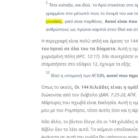
1
Τότε κοίταξα, και ιδού, το Αρνί στεκόταν στο ό
γραμμένο στο μέτωπό τους το όνομά του και το
γυναίκες
, γιατί είναι παρθένες.
Αυτοί είναι πο
ανθρώπους ως πρώτοι καρποί στον Θεό και στ
Η περιγραφή είναι πολύ απλή και άμεση: το 14
τον Ιησού σε όλα του τα δόγματα
. Αυτή η ο
χωρισμένη πόλη
(APC. 12:17).
Εάν συνεχίσετε ν
σταματήσετε στο εδάφιο 12, έχουμε τα εξής:
12
Ιδού η υπομονή των ΑΓΙΩΝ
, αυτοί που τηρο
Όπως το ακούς,
Οι 144 Χιλιάδες είναι η ομ
διώκονται από τον διάβολο
(ΔΑΝ. 7:25-28, ΑΠΚ.
Μάρτυρες του Ιεχωβά είναι Εκκλησία. Αυτή η ο
μου με τον Ρομπέρτο, τόσο αυτός όσο και η αίρ
Κάτι άλλο, το βίντεο έλεγε ότι οι 144 χιλιάδε
Βίβλο δεν το λέει αυτό. Το κείμενο υποδεικνύ
Ανάμεσα σε αυτή την ομάδα θα υπάρχουν ανα