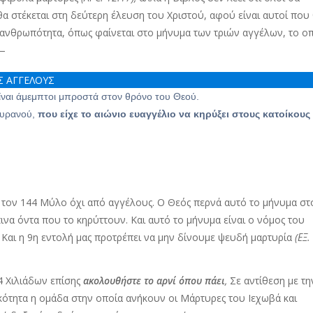
α στέκεται στη δεύτερη έλευση του Χριστού, αφού είναι αυτοί που
 ανθρωπότητα, όπως φαίνεται στο μήνυμα των τριών αγγέλων, το ο
 —
ΙΣ ΑΓΓΕΛΟΥΣ
 είναι άμεμπτοι μπροστά στον θρόνο του Θεού.
 ουρανού,
που είχε το αιώνιο ευαγγέλιο να κηρύξει στους κατοίκους
δόξατε τον, γιατί έφτασε η ώρα της κρίσης του. και προσκυνήστε αυτό
ις πηγές του νερού.
Η Βαβυλώνα, η μεγάλη πόλη, έπεσε, έπεσε, γιατί έκανε όλα τα έθνη να
 τον 144 Μύλο όχι από αγγέλους. Ο Θεός περνά αυτό το μήνυμα στ
ς με μεγάλη φωνή: Αν κάποιος προσκυνήσει το θηρίο και την εικόνα του
ινα όντα που το κηρύττουν. Και αυτό το μήνυμα είναι ο νόμος του
ι του
,
"
Και η 9η εντολή μας προτρέπει να μην δίνουμε ψευδή μαρτυρία
(ΕΞ.
ύ, που έχει χυθεί καθαρό στο ποτήρι της οργής του. Και θα βασανιστεί
και στο Αρνί.
4 Χιλιάδων επίσης
ακολουθήστε το αρνί όπου πάει
,
Σε αντίθεση με τη
πάντα. Και όσοι προσκυνούν το θηρίο και την εικόνα του δεν έχουν
κότητα η ομάδα στην οποία ανήκουν οι Μάρτυρες του Ιεχωβά και
1
ο σημάδι του ονόματός του.
—ΑΠΟΚΑΛΥΨΗ 14:5-1