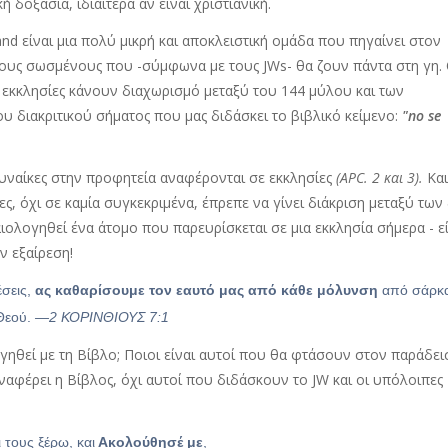
δοξασία, ιδιαίτερα αν είναι χριστιανική.
and είναι μια πολύ μικρή και αποκλειστική ομάδα που πηγαίνει στον
ους σωσμένους που -σύμφωνα με τους JWs- θα ζουν πάντα στη γη.
 εκκλησίες κάνουν διαχωρισμό μεταξύ του 144 μύλου και των
 διακριτικού σήματος που μας διδάσκει το βιβλικό κείμενο:
"no se
γυναίκες στην προφητεία αναφέρονται σε εκκλησίες
(APC. 2 και 3).
Και
ες, όχι σε καμία συγκεκριμένα, έπρεπε να γίνει διάκριση μεταξύ των
ολογηθεί ένα άτομο που παρευρίσκεται σε μια εκκλησία σήμερα - ε
ν εξαίρεση!
έσεις,
ας καθαρίσουμε τον εαυτό μας από κάθε μόλυνση
από σάρκα
 Θεού.
—2 ΚΟΡΙΝΘΙΟΥΣ 7:1
γηθεί με τη Βίβλο; Ποιοι είναι αυτοί που θα φτάσουν στον παράδει
 αναφέρει η Βίβλος, όχι αυτοί που διδάσκουν το JW και οι υπόλοιπες
ι τους ξέρω, και
Ακολούθησέ με
,