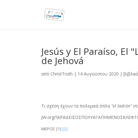
Jesús y El Paraíso, El
de Jehová
από
ChristTruth
|
14 Αυγούστου 2020
|
βιβλικ
Τι σχέση έχουν τα πολεμικά όπλα
"el ladrón"
στ
JW.org
ΠΑΡΑΔΕΙΣΟΣ
ΠΟΛΥΑΓΑΠΗΜΕΝΟΣ
ΚΛΕΦΤ
ΜΕΡΟΣ
[1]
[2]