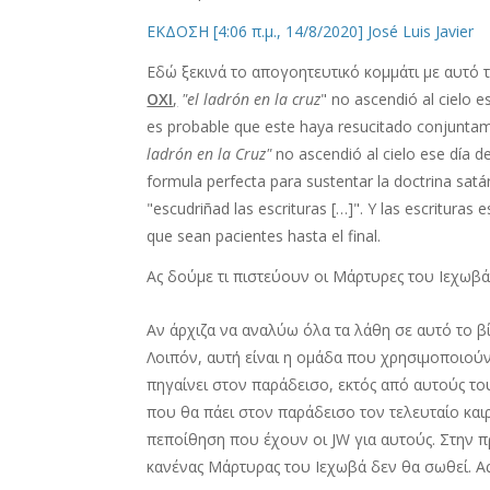
ΕΚΔΟΣΗ [4:06 π.μ., 14/8/2020] José Luis Javier
Εδώ ξεκινά το απογοητευτικό κομμάτι με αυτό το
ΟΧΙ
,
"el ladrón en la cruz
" no ascendió al cielo 
es probable que este haya resucitado conjuntam
ladrón en la Cruz"
no ascendió al cielo ese día 
formula perfecta para sustentar la doctrina satán
"escudriñad las escrituras […]". Y las escrituras 
que sean pacientes hasta el final.
Ας δούμε τι πιστεύουν οι Μάρτυρες του Ιεχωβ
Αν άρχιζα να αναλύω όλα τα λάθη σε αυτό το β
Λοιπόν, αυτή είναι η ομάδα που χρησιμοποιούν
πηγαίνει στον παράδεισο, εκτός από αυτούς τους
που θα πάει στον παράδεισο τον τελευταίο καιρ
πεποίθηση που έχουν οι JW για αυτούς. Στην π
κανένας Μάρτυρας του Ιεχωβά δεν θα σωθεί. Α