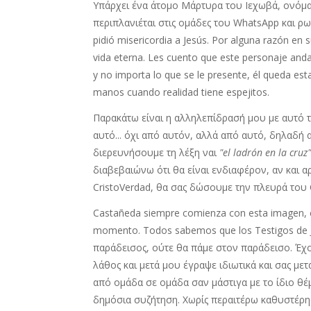
Υπάρχει ένα άτομο Μάρτυρα του Ιεχωβά, ονόμα
περιπλανιέται στις ομάδες του WhatsApp και ρ
pidió misericordia a Jesús. Por alguna razón en 
vida eterna. Les cuento que este personaje an
y no importa lo que se le presente, él queda es
manos cuando realidad tiene espejitos.
Παρακάτω είναι η αλληλεπίδρασή μου με αυτό 
αυτό... όχι από αυτόν, αλλά από αυτό, δηλαδή 
διερευνήσουμε τη λέξη ναι
"el ladrón en la cruz
διαβεβαιώνω ότι θα είναι ενδιαφέρον, αν και 
CristoVerdad, θα σας δώσουμε την πλευρά του
Castañeda siempre comienza con esta imagen, en 
momento. Todos sabemos que los Testigos de Je
παράδεισος, ούτε θα πάμε στον παράδεισο. Έχ
λάθος και μετά μου έγραψε ιδιωτικά και σας με
από ομάδα σε ομάδα σαν μάστιγα με το ίδιο θέ
δημόσια συζήτηση. Χωρίς περαιτέρω καθυστέρησ