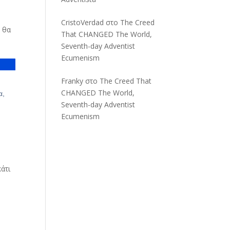
CristoVerdad
στο
The Creed
ά θα
That CHANGED The World,
Seventh-day Adventist
Ecumenism
Franky
στο
The Creed That
CHANGED The World,
α,
Seventh-day Adventist
Ecumenism
άτι