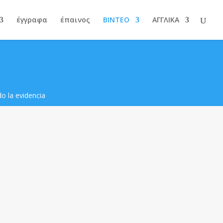
έγγραφα
έπαινος
ΒΙΝΤΕΟ
ΑΓΓΛΙΚΑ
o la evidencia