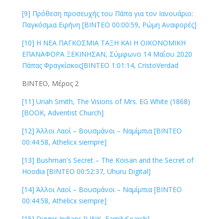
[9] Πρόθεση προσευχής του Πάπα για τον Ιανουάριο:
Παγκόσμια Ειρήνη [ΒΙΝΤΕΟ 00:00:59, Ρώμη Αναφορές]
[10] Η ΝΕΑ ΠΑΓΚΟΣΜΙΑ ΤΑΞΗ ΚΑΙ Η ΟΙΚΟΝΟΜΙΚΗ
ΕΠΑΝΑΦΟΡΑ ΞΕΚΙΝΗΣΑΝ, Σύμφωνο 14 Μαΐου 2020
Πάπας Φραγκίσκος[ΒΙΝΤΕΟ 1:01:14, CristoVerdad
ΒΙΝΤΕΟ, Μέρος 2
[11] Uriah Smith, The Visions of Mrs. EG White (1868)
[BOOK, Adventist Church]
[12] Άλλοι Λαοί – Βουσμάνοι – Ναμίμπια [ΒΙΝΤΕΟ
00:44:58, Athelicx siempre]
[13] Bushman's Secret – The Koisan and the Secret of
Hoodia [ΒΙΝΤΕΟ 00:52:37, Uhuru Digital]
[14] Άλλοι Λαοί – Βουσμάνοι – Ναμίμπια [ΒΙΝΤΕΟ
00:44:58, Athelicx siempre]
[15] Digger Indians [LINK, FamilySearch]