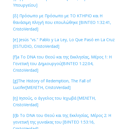
Υπουργείου]
[δ] Πρόσωπο με Πρόσωπο με ΤΟ ΚΤΗΡΙΟ και Η
θανάσιμη πληγή που επουλώθηκε [ΒΙΝΤΕΟ 1:32:41,
CristoVerdad]
[e] Jesús "vs." Pablo y La Ley, Lo Que Pasó en La Cruz
[ESTUDIO, CristoVerdad]
[f]a Το DNA του Θεού και της Εκκλησίας, Μέρος 1: Η
Γενετική του Δημιουργού[ΒΙΝΤΕΟ 1:22:04,
CristoVerdad]
[g]The History of Redemption, The Fall of
Lucifer[ΜΕΛΕΤΗ, CristoVerdad]
[η] Ιησούς, ο άγγελος του Ιεχωβά [ΜΕΛΕΤΗ,
CristoVerdad]
[i]b Το DNA του Θεού και της Εκκλησίας, Μέρος 2: Η
γενετική της γυναίκας του [ΒΙΝΤΕΟ 1:53:16,
CristoVerdad]