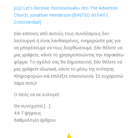
[o]2 Let's Receive Homosexuals» στο The Adventist
Church, Jonathan Henderson [ΒΙΝΤΕΟ 00:04:07,
CristoVerdad]
Εάν κάποιος από αυτούς τους συνδέσμους δεν
λειτουργεί ή είναι λανθασμένος, ενημερώστε μας για
να μπορέσουμε να τους διορθώσουμε. Εάν θέλετε να
μας γράψετε, κάντε το χρησιμοποιώντας την παρακάτω
φόρμα. Το σχόλιό σας θα δημοσιευτεί. Εάν θέλετε να
μας γράψετε ιδιωτικά, κάντε το μέσω της ενότητας
πληροφοριών και επιλέξτε επικοινωνία. Σε ευχαριστώ
πάρα πολύ!
Ο Θεός να σε ευλογεί!
Θα συνεχιστεί […]
4.6
7
ψήφους
Βαθμολογία άρθρου