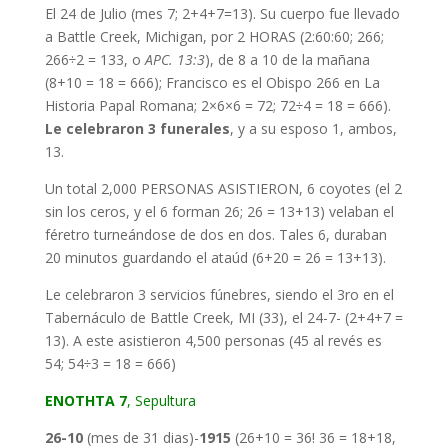
El 24 de Julio (mes 7; 2+4+7=13). Su cuerpo fue llevado
a Battle Creek, Michigan, por 2 HORAS (2:60:60; 266;
266÷2 = 133, o
APC. 13:3
), de 8 a 10 de la mañana
(8+10 = 18 = 666); Francisco es el Obispo 266 en La
Historia Papal Romana; 2×6×6 = 72; 72÷4 = 18 = 666).
Le celebraron 3 funerales
, y a su esposo 1, ambos,
13.
Un total 2,000 PERSONAS ASISTIERON, 6 coyotes (el 2
sin los ceros, y el 6 forman 26; 26 = 13+13) velaban el
féretro turneándose de dos en dos. Tales 6, duraban
20 minutos guardando el ataúd (6+20 = 26 = 13+13).
Le celebraron 3 servicios fúnebres, siendo el 3ro en el
Tabernáculo de Battle Creek, MI (33), el 24-7- (2+4+7 =
13). A este asistieron 4,500 personas (45 al revés es
54; 54÷3 = 18 = 666)
ΕΝΟΤΗΤΑ 7
, Sepultura
26-10
(mes de 31 dias)-
1915
(26+10 = 36! 36 = 18+18,