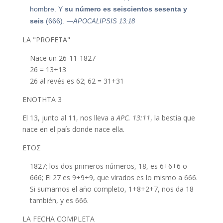
hombre. Y
su número es seiscientos sesenta y
seis
(666).
—APOCALIPSIS 13:18
LA "PROFETA"
Nace un 26-11-1827
26 = 13+13
26 al revés es 62; 62 = 31+31
ΕΝΟΤΗΤΑ 3
El 13, junto al 11, nos lleva a
APC. 13:11
, la bestia que
nace en el país donde nace ella.
ΕΤΟΣ
1827; los dos primeros números, 18, es 6+6+6 o
666; El 27 es 9+9+9, que virados es lo mismo a 666.
Si sumamos el año completo, 1+8+2+7, nos da 18
también, y es 666.
LA FECHA COMPLETA