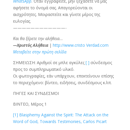
WhatsApp
. Όταν εγγραφείτε, μην ξεχάσετε να μας
αφήσετε το όνομά σας. Απαγορεύονται οι
αισχρότητες. Μοιραστείτε και γίνετε μέρος της
ευλογίας.
————————————-
Και θα ξέρετε την αλήθεια...
—Χριστός Αλήθεια
|
http://www.cristo Verdad.com
Μεταβείτε στην πρώτη σελίδα
ΣΗΜΕΙΩΣΗ: Αριθμοί σε μπλε αγκύλες
[ ]
σύνδεσμος
προς το συμπληρωματικό υλικό.
Οι φωτογραφίες, εάν υπάρχουν, επεκτείνουν επίσης
το περιεχόμενο: βίντεο, ειδήσεις, συνδέσμους κ.λπ.
ΠΗΓΕΣ ΚΑΙ ΣΥΝΔΕΣΜΟΙ
ΒΙΝΤΕΟ, Μέρος 1
[1] Blasphemy Against the Spirit: The Attack on the
Word of God, Towards Testimonies, Carlos Picart