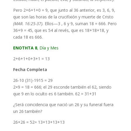
Pero 2+6+1+0 = 9, que junto al 36 anterior, es 3, 6, 9,
que son las horas de la crucifixión y muerte de Cristo
(MAR. 16:25-37).
Ellos—3 , 6 y 9, suman 18 = 666. Pero
36+9 = 45, que es 54 al revés, que es 18+18+18, y
cada 18 es 666.
ΕΝΟΤΗΤΑ 8
, Día y Mes
2+6+1+0+3+1 = 13
Fecha Completa
26-10 (31)-1915 = 29
2×9 = 18 = 666; el 29 esconde también el 62, siendo
que 9 en lo oculto es 6 también. 62 = 31+31
¿Será coincidencia que nació un 26 y su funeral fuera
un 26 también?
26+26 = 52= 13+13+13+13