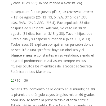
y cada 18 es 666; 36 nos manda a
Génesis 3:6
)
Su sepultura fue un Jueves (día 5) 26 (26+5=31; 2+6+5
= 13) de agosto (26; 13+13, 5;
ΓΕΝ. 3:15;
los 1,335
días,
DAN. 12:12;
APC. 13:3,5
). Fue sepultada 33 días
después de su funeral. Además, Se casó un 30 de
agosto (31 días; forman 3:13, y 33). Tuvo 4 hijos, que
junto a ella y su esposo sumaban 6 (6 es 3+3, o 33).
Todos esos 33 explican por qué en un panteón donde
se sepultó a una "profeta" haya un obelisco y el
blanco y negro
constantes en su vestidura, siendo el
negro el predominante. Así visten siempre en sus
rituales ocultos los miembros de la Sociedad Secreta
Satánica de Los Masones.
2
6+10 = 36
Génesis 3:6
, comienzo de lo oculto en el mundo; de ahí
la pirámide o triángulo cuyos ángulos miden 60 grados
cada uno; se forma la primera triple alianza entre el
Estado, Adán, el pueblo, Eva, y Satanás, la serpiente).