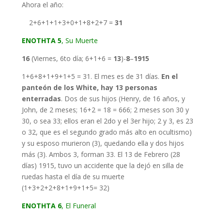
Ahora el año:
2+6+1+1+3+0+1+8+2+7 =
31
ΕΝΟΤΗΤΑ 5
, Su Muerte
16
(Viernes, 6to día; 6+1+6 =
13
)-
8
–
1915
1+6+8+1+9+1+5 = 31. El mes es de 31 días.
En el
panteón de los White, hay 13 personas
enterradas
. Dos de sus hijos (Henry, de 16 años, y
John, de 2 meses; 16+2 = 18 = 666; 2 meses son 30 y
30, o sea 33; ellos eran el 2do y el 3er hijo; 2 y 3, es 23
o 32, que es el segundo grado más alto en ocultismo)
y su esposo murieron (3), quedando ella y dos hijos
más (3). Ambos 3, forman 33. El 13 de Febrero (28
días) 1915, tuvo un accidente que la dejó en silla de
ruedas hasta el día de su muerte
(1+3+2+2+8+1+9+1+5= 32)
ΕΝΟΤΗΤΑ 6
, El Funeral