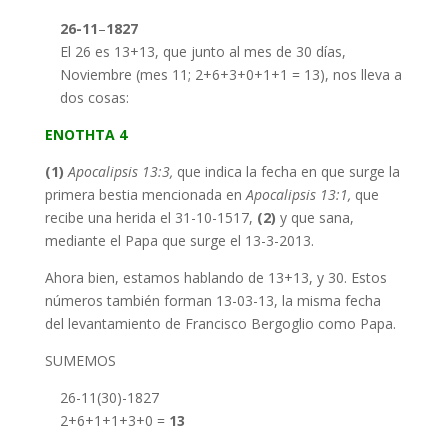
26-11
–
1827
El 26 es 13+13, que junto al mes de 30 días,
Noviembre (mes 11; 2+6+3+0+1+1 = 13), nos lleva a
dos cosas:
ΕΝΟΤΗΤΑ 4
(1)
Apocalipsis 13:3,
que indica la fecha en que surge la
primera bestia mencionada en
Apocalipsis 13:1,
que
recibe una herida el 31-10-1517,
(2)
y que sana,
mediante el Papa que surge el 13-3-2013.
Ahora bien, estamos hablando de 13+13, y 30. Estos
números también forman 13-03-13, la misma fecha
del levantamiento de Francisco Bergoglio como Papa.
SUMEMOS
26-11(30)-1827
2+6+1+1+3+0 =
13