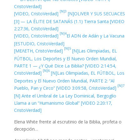
CristoVerdad]
[N]3
[VIDEO, CristoVerdad]
[N]OLIVER Y SUS SECUACES
[3] — LA ÉLITE DE SATANÁS (1.1) Tierra Santa [VIDEO
2:27:36, CristoVerdad]
[N]4
[VIDEO, CristoVerdad]
El ADN de Adán y La Vacuna
[ESTUDIO, CristoVerdad]
[N]5
[ΜΕΛΕΤΗ, CristoVerdad]
[N]Las Olimpiadas, EL
FÚTBOL, Los Deportes y El Nuevo Orden Mundial,
PARTE 1 — ¿Y Qué Dice La Biblia? [VIDEO 2:14:54,
[N]6
CristoVerdad]
[N]Las Olimpiadas, EL FÚTBOL, Los
Deportes y El Nuevo Orden Mundial, PARTE 2: “Al
[N]7
Pueblo, Pan y Circo” [VIDEO 3:09:58, CristoVerdad]
[N] Ante el Umbral de La Ley Dominical, Bergoglio
Llama a un “Humanismo Global” [VIDEO 2:20:17,
CristoVerdad]
Elena White frente al escrutinio de la Biblia, profeta o
decepción…