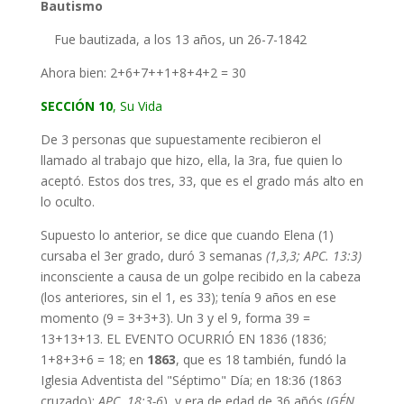
Bautismo
Fue bautizada, a los 13 años, un 26-7-1842
Ahora bien: 2+6+7++1+8+4+2 = 30
SECCIÓN 10
, Su Vida
De 3 personas que supuestamente recibieron el
llamado al trabajo que hizo, ella, la 3ra, fue quien lo
aceptó. Estos dos tres, 33, que es el grado más alto en
lo oculto.
Supuesto lo anterior, se dice que cuando Elena (1)
cursaba el 3er grado, duró 3 semanas
(1,3,3; APC. 13:3)
inconsciente a causa de un golpe recibido en la cabeza
(los anteriores, sin el 1, es 33); tenía 9 años en ese
momento (9 = 3+3+3). Un 3 y el 9, forma 39 =
13+13+13. EL EVENTO OCURRIÓ EN 1836 (1836;
1+8+3+6 = 18; en
1863
, que es 18 también, fundó la
Iglesia Adventista del "Séptimo" Día; en 18:36 (1863
cruzado);
APC. 18:3-6
), y era de edad de 36 añós (
GÉN.