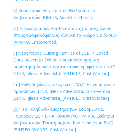
[j] Κυριακάτικη Λατρεία στην Εκκλησία των
Αντβεντιστών [BIBLES, Adventist Church]
[k] Η Εκκλησία των Αντβεντιστών ζητά συγχώρεση
στους ομοφυλόφιλους, ανοίγει το «Χώρο για όλους»
[ΑΡΘΡΟ, CristoVerdad]
[l] Νέος πόρος, Guiding Families of LGBT+ Loved
Ones: Adventist Edition, προεπισκόπηση στη
συνάντηση Απριλίου στα κεντρικά γραφεία του NAD
[LINK, Iglesia Adventista] [ARTICLE, CristoVerdad]
[m] Καθοδηγώντας οικογένειες ΛΟΑΤ+ αγαπημένων
προσώπων [LINK, Iglesia Adventista, CristoVerdad]
[LINK, Iglesia Adventista] [ARTICLE, CristoVerdad]
[o]1 Το «αληθινό» αμάρτημα των Σοδόμων και
Γόμορρων ΔΕΝ ΕΙΝΑΙ ΟΜΟΦΥΛΟΦΥΛΙΚΙΑ, Εκκλησία
Αντβεντιστών (Πάστορας Jonathan Henderson PUC)
[ΒΙΝΤΕΟ 00:00:53, CristoVerdad]