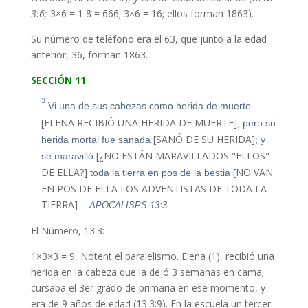
3:6;
3×6 = 1 8 = 666; 3×6 = 16; ellos forman 1863).
Su número de teléfono era el 63, que junto a la edad
anterior, 36, forman 1863.
SECCIÓN 11
3
Vi una de sus cabezas como herida de muerte
[ELENA RECIBIÓ UNA HERIDA DE MUERTE]
, pero su
[SANÓ DE SU HERIDA]
herida mortal fue sanada
; y
[¿NO ESTÁN MARAVILLADOS "ELLOS"
se maravilló
DE ELLA?]
[NO VAN
toda la tierra en pos de la bestia
EN POS DE ELLA LOS ADVENTISTAS DE TODA LA
TIERRA]
—APOCALISPS 13:3
El Número, 13:3:
1×3×3 = 9, Notent el paralelismo. Elena (1), recibió una
herida en la cabeza que la dejó 3 semanas en cama;
cursaba el 3er grado de primaria en ese momento, y
era de 9 años de edad (13:3:9). En la escuela un tercer