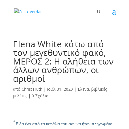
Elena White κάτω από
τον μεγεθυντικό φακό,
ΜΕΡΟΣ 2: Η αλήθεια των
άλλων ανθρώπων, οι
αριθμοί
από
ChristTruth
|
Ιούλ 31, 2020
|
Έλενα
,
βιβλικές
μελέτες
|
0 Σχόλια
3
Είδα ένα από τα κεφάλια του σαν να ήταν πληγωμένο