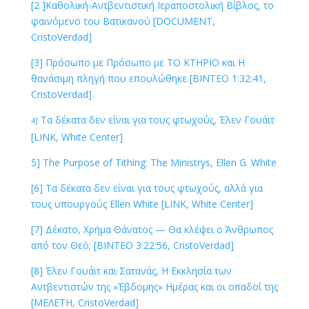
[2 ]Καθολική-Αντβεντιστική Ιεραποστολική Βίβλος, το
φαινόμενο του Βατικανού [DOCUMENT,
CristoVerdad]
[3] Πρόσωπο με Πρόσωπο με ΤΟ ΚΤΗΡΙΟ και Η
θανάσιμη πληγή που επουλώθηκε [ΒΙΝΤΕΟ 1:32:41,
CristoVerdad]
Τα δέκατα δεν είναι για τους φτωχούς, Έλεν Γουάιτ
4]
[LINK, White Center]
5] The Purpose of Tithing: The Ministrys, Ellen G. White
[6] Τα δέκατα δεν είναι για τους φτωχούς, αλλά για
τους υπουργούς Ellen White [LINK, White Center]
[7] Δέκατο, Χρήμα Θάνατος — Θα κλέψει ο Άνθρωπος
από τον Θεό; [ΒΙΝΤΕΟ 3:22:56, CristoVerdad]
[8] Έλεν Γουάιτ και Σατανάς, Η Εκκλησία των
Αντβεντιστών της «Έβδομης» Ημέρας και οι οπαδοί της
[ΜΕΛΕΤΗ, CristoVerdad]