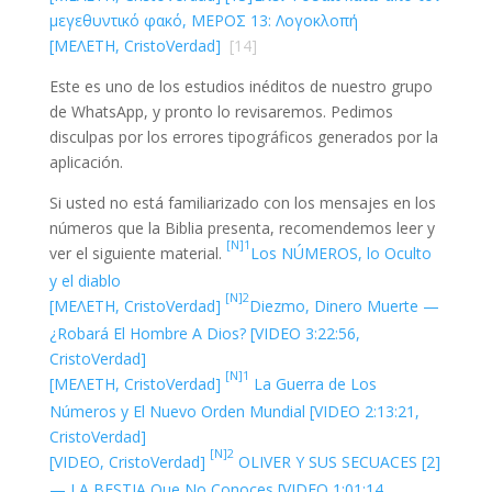
μεγεθυντικό φακό, ΜΕΡΟΣ 13: Λογοκλοπή
[ΜΕΛΕΤΗ, CristoVerdad]
[14]
Este es uno de los estudios inéditos de nuestro grupo
de WhatsApp, y pronto lo revisaremos. Pedimos
disculpas por los errores tipográficos generados por la
aplicación.
Si usted no está familiarizado con los mensajes en los
números que la Biblia presenta, recomendemos leer y
[N]1
ver el siguiente material.
Los NÚMEROS, lo Oculto
y el diablo
[N]2
[ΜΕΛΕΤΗ, CristoVerdad]
Diezmo, Dinero Muerte —
¿Robará El Hombre A Dios? [VIDEO 3:22:56,
CristoVerdad]
[N]1
[ΜΕΛΕΤΗ, CristoVerdad]
La Guerra de Los
Números y El Nuevo Orden Mundial [VIDEO 2:13:21,
CristoVerdad]
[N]2
[VIDEO, CristoVerdad]
OLIVER Y SUS SECUACES [2]
— LA BESTIA Que No Conoces [VIDEO 1:01:14,