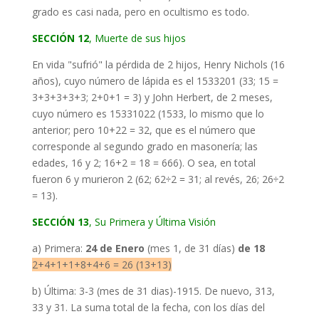
grado es casi nada, pero en ocultismo es todo.
SECCIÓN 12
, Muerte de sus hijos
En vida "sufrió" la pérdida de 2 hijos, Henry Nichols (16
años), cuyo número de lápida es el 1533201 (33; 15 =
3+3+3+3+3; 2+0+1 = 3) y John Herbert, de 2 meses,
cuyo número es 15331022 (1533, lo mismo que lo
anterior; pero 10+22 = 32, que es el número que
corresponde al segundo grado en masonería; las
edades, 16 y 2; 16+2 = 18 = 666). O sea, en total
fueron 6 y murieron 2 (62; 62÷2 = 31; al revés, 26; 26÷2
= 13).
SECCIÓN 13
, Su Primera y Última Visión
a) Primera:
24 de Enero
(mes 1, de 31 días)
de 18
2+4+1+1+8+4+6 = 26 (13+13)
b) Última: 3-3 (mes de 31 dias)-1915. De nuevo, 313,
33 y 31. La suma total de la fecha, con los días del