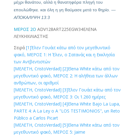
μέχρι θανάτου, αλλά η θανατηφόρα πληγή του
επουλώθηκε. και όλη η γη θαύμασε μετά το θηρίο.
—
ΑΠΟΚΑΛΥΨΗ 13:3
ΜΕΡΟΣ 2Ο
ADV128
ART225
EGW34
ΕΛΕΝΑ
ΛΕΥΚΗ
ΧΙΛΙΑΣΤΗΣ
Σειρά
[1]
Έλεν Γουάιτ κάτω από τον μεγεθυντικό
φακό, ΜΕΡΟΣ 1: Η Έλεν, ο Σατανάς και η Εκκλησία
των Αντβεντιστών
[ΜΕΛΕΤΗ, CristoVerdad]
[2]
Elena White κάτω από τον
μεγεθυντικό φακό, ΜΕΡΟΣ 2: Η αλήθεια των άλλων
ανθρώπων, οι αριθμοί
[ΜΕΛΕΤΗ, CristoVerdad]
[3]
Έλεν Γουάιτ κάτω από τον
μεγεθυντικό φακό, ΜΕΡΟΣ 3: Οι 1.260 ημέρες
[ΜΕΛΕΤΗ, CristoVerdad]
[4]
Elena White Bajo La Lupa,
PARTE 4: A La Ley o A "LOS TESTIMONIOS", un Reto
Público a Carlos Picart
[ΜΕΛΕΤΗ, CristoVerdad]
[5]
Elena White κάτω από τον
μεγεθυντικό φακό, ΜΕΡΟΣ 5: Jaime