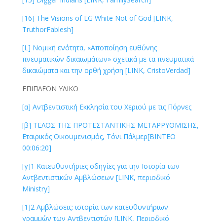
[16] The Visions of EG White Not of God [LINK,
TruthorFablesh]
[L] Νομική ενότητα, «Αποποίηση ευθύνης
πνευματικών δικαιωμάτων» σχετικά με τα πνευματικά
δικαιώματα και την ορθή χρήση [LINK, CristoVerdad]
ΕΠΙΠΛΕΟΝ ΥΛΙΚΟ
[α] Αντβεντιστική Εκκλησία του Χεριού με τις Πόρνες
[β] ΤΕΛΟΣ ΤΗΣ ΠΡΟΤΕΣΤΑΝΤΙΚΗΣ ΜΕΤΑΡΡΥΘΜΙΣΗΣ,
Εταιρικός Οικουμενισμός, Τόνι Πάλμερ[ΒΙΝΤΕΟ
00:06:20]
[γ]1 Κατευθυντήριες οδηγίες για την Ιστορία των
Αντβεντιστικών Αμβλώσεων [LINK, περιοδικό
Ministry]
[1]2 Αμβλώσεις: ιστορία των κατευθυντήριων
γραμμών των Αντβεντιστών [LINK, Περιοδικό