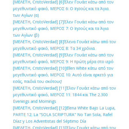
[ΜΕΛΕΤΗ, CristoVerdad]
[6]
Έλεν Γουάιτ κάτω από τον
μεγεθυντικό φακό, ΜΕΡΟΣ 6: Ο Ιησούς και τα Άγια
των Αγίων (α)
[ΜΕΛΕΤΗ, CristoVerdad]
[7]
Έλεν Γουάιτ κάτω από τον
μεγεθυντικό φακό, ΜΕΡΟΣ 7: Ο Ιησούς και τα Άγια
των Αγίων (β)
[ΜΕΛΕΤΗ, CristoVerdad]
[8]
Έλενα Γουάιτ κάτω από τον
μεγεθυντικό φακό, ΜΕΡΟΣ 8: Τα 34 χρόνια
[ΜΕΛΕΤΗ, CristoVerdad]
[9]
Έλεν Γουάιτ κάτω από τον
μεγεθυντικό φακό, ΜΕΡΟΣ 9: Η πρώτη μέρα στο ιερό
[ΜΕΛΕΤΗ, CristoVerdad]
[10]
Ellen White κάτω από τον
μεγεθυντικό φακό, ΜΕΡΟΣ 10: Αυτό είναι αρκετό για
εσάς, παιδιά του σκότους!
[ΜΕΛΕΤΗ, CristoVerdad]
[11]
Έλεν Γουάιτ κάτω από τον
μεγεθυντικό φακό, ΜΕΡΟΣ 11: 1844 και The 2.300
Evenings and Mornings
[ΜΕΛΕΤΗ, CristoVerdad]
[12]
Elena White Bajo La Lupa,
PARTE 12: La "SOLA SCRIPTURA" No Tan Sola, Rafel
Díaz y Los Adventistas del Séptimo Día
[ΜΕΛΕΤΗ, CristoVerdad]
[13]
Έλεν Γουάιτ κάτω από τον