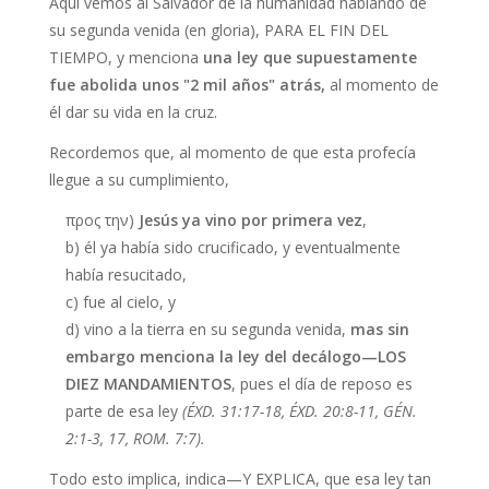
Aquí vemos al Salvador de la humanidad hablando de
su segunda venida (en gloria), PARA EL FIN DEL
TIEMPO, y menciona
una ley que supuestamente
fue abolida unos "2 mil años" atrás,
al momento de
él dar su vida en la cruz.
Recordemos que, al momento de que esta profecía
llegue a su cumplimiento,
προς την)
Jesús ya vino por primera vez
,
b) él ya había sido crucificado, y eventualmente
había resucitado,
c) fue al cielo, y
d) vino a la tierra en su segunda venida,
mas sin
embargo menciona la ley del decálogo—LOS
DIEZ MANDAMIENTOS
, pues el día de reposo es
parte de esa ley
(ÉXD. 31:17-18, ÉXD. 20:8-11, GÉN.
2:1-3, 17, ROM. 7:7).
Todo esto implica, indica—Y EXPLICA, que esa ley tan