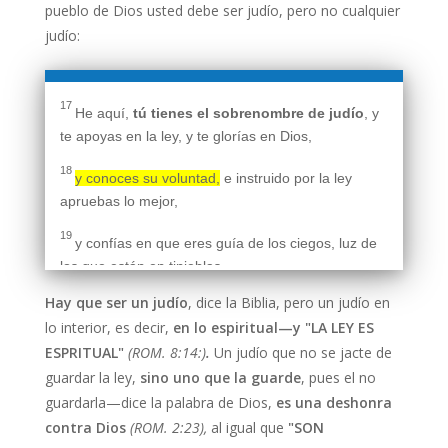
pueblo de Dios usted debe ser judío, pero no cualquier
judío:
17
He aquí,
tú tienes el sobrenombre de judío
, y
te apoyas en la ley, y te glorías en Dios,
18
y conoces su voluntad,
e instruido por la ley
apruebas lo mejor,
19
y confías en que eres guía de los ciegos, luz de
los que están en tinieblas,
Hay que ser un judío
, dice la Biblia, pero un judío en
20
instructor de los indoctos, maestro de niños, que
lo interior, es decir,
en lo espiritual—y "LA LEY ES
tienes en la ley la forma de la ciencia y de la
ESPRITUAL"
(ROM. 8:14:)
.
Un judío que no se jacte de
verdad.
guardar la ley,
sino uno que la guarde
, pues el no
21
Tú, pues, que enseñas a otro, ¿no te enseñas a
guardarla—dice la palabra de Dios,
es una deshonra
ti mismo?
Tú que predicas que no se ha de
contra Dios
(ROM. 2:23),
al igual que
"SON
hurtar, ¿hurtas?