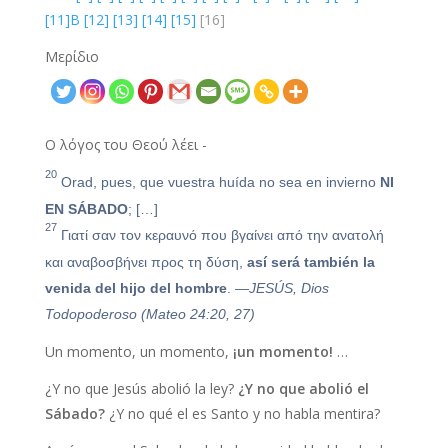
[11]Β
[12]
[13]
[14]
[15]
[16]
Μερίδιο
Ο λόγος του Θεού λέει -
20
Orad, pues, que vuestra huída no sea en invierno
NI
EN SÁBADO
; […]
27
Γιατί σαν τον κεραυνό που βγαίνει από την ανατολή
και αναβοσβήνει προς τη δύση,
así será también la
venida del hijo del hombre
.
—JESÚS, Dios
Todopoderoso (Mateo 24:20, 27)
Un momento, un momento,
¡un momento!
…
¿Y no que Jesús abolió la ley?
¿Y no que abolió el
Sábado?
¿Y no qué el es Santo y no habla mentira?