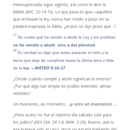
menospreciada sigue vigente, ¡tal como lo dice la
Biblia!
(APC. 22:14-16)
. Lo que pasa es que—aquellos
que rechazan la ley, nunca han creído a Jesús en su
palabra inspirada, la Biblia. ¿Acaso no dijo Jesús que…?
17
No creáis que he venido a abolir la Ley y los profetas:
no he venido a abolir
,
sino a dar plenitud.
18
En verdad os digo que antes pasarán el cielo y la
tierra que deje de cumplirse hasta la última letra o tilde
de la
ley. —
MATEO 5:16-17
¿Desde cuándo cumplir y abolir significan lo mismo?
¿Por qué algo tan simple no podéis entender, almas
rebeldes?
Un momento, un momento…
¡y otro un momento! …
¿Pero acaso no fue el séptimo día sábado solo para
los judíos? ¡NO!
(ISA. 56:1-8, MAR. 2:28).
Bueno, aún si
ese hubiese sido el caso, Jesús no estaría hablando del