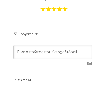
υ
Εγγραφή
0
ΣΧΌΛΙΑ