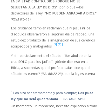
ENEMISTAD CONTRA DIOS
PORQUE NO SE
SEUJETAN A LA LEY DE DIOS
"
, por lo que—los
22
Tú que dices que no se ha de adulterar,
detractores de la ley,
“NO PUEDEN AGRADAR A DIOS.”
¿adulteras?
Tú que abominas de los ídolos,
(ROM 8:5-11).
¿cometes sacrilegio?
Los cristianos también reclaman que ni Jesús ni los
23
Tú que te jactas de la ley,
¿con infracción de
discípulos obseravaron el séptimo día de reposo, una
la ley DESHONRAS a Dios?
estupidez producto de la imaginación de sus cerebros
24
[3]
[2]
[1]
Porque como está escrito, el nombre de Dios es
etorpecidos y malogrados.
blasfemado entre los gentiles por causa de
Y si—particularmente, el sábado _“fue abolido en la
vosotros.
cruz SOLO para los judíos”, ¿dónde dice eso en la
25
Pues en verdad la circuncisión aprovecha, SI
Biblia, a sabiendas que el profeta Isaías dice que el
GUARDAS LA LEY;
Αν όμως είσαι παραβάτης του
sábado es eterno?
(ISA. 66:22-23)
, que la ley es eterna
νόμου, η περιτομή σου γίνεται απεριτομή.
—
26
Αν λοιπόν ο απερίτμητος τηρεί τις διατάξεις του
6
νόμου, δεν θα λογιστεί η απερίτμη του ως περιτομή;
Los hizo ser eternamente y para siempre;
Les puso
ley que no será quebrantada
.
—SALMOS 148:6
27
Y el que físicamente es incircunciso,
pero
Un momento, un momento, necesito expliación a todo
guarda perfectamente la ley, te condenará a ti,