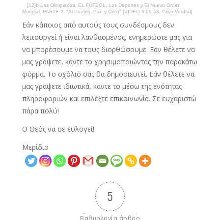
[12]b Las Olimpiadas, EL FÚTBOL, Los Deportes y El Nuevo Orden
Mundial, PARTE 2: "Al Pueblo, Pan y Circo" [VIDEO 3:09:58, CristoVerdad]
Εάν κάποιος από αυτούς τους συνδέσμους δεν
λειτουργεί ή είναι λανθασμένος, ενημερώστε μας για
να μπορέσουμε να τους διορθώσουμε. Εάν θέλετε να
μας γράψετε, κάντε το χρησιμοποιώντας την παρακάτω
φόρμα. Το σχόλιό σας θα δημοσιευτεί. Εάν θέλετε να
μας γράψετε ιδιωτικά, κάντε το μέσω της ενότητας
πληροφοριών και επιλέξτε επικοινωνία. Σε ευχαριστώ
πάρα πολύ!
Ο Θεός να σε ευλογεί!
Μερίδιο
5
Βαθμολογία άρθρο