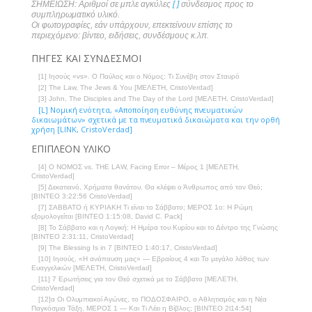
ΣΗΜΕΙΩΣΗ: Αριθμοί σε μπλε αγκύλες
[ ]
σύνδεσμος προς το
συμπληρωματικό υλικό.
Οι φωτογραφίες, εάν υπάρχουν, επεκτείνουν επίσης το
περιεχόμενο: βίντεο, ειδήσεις, συνδέσμους κ.λπ.
ΠΗΓΕΣ ΚΑΙ ΣΥΝΔΕΣΜΟΙ
[1] Ιησούς «vs». Ο Παύλος και ο Νόμος: Τι Συνέβη στον Σταυρό
[2] The Law, The Jews & You [ΜΕΛΕΤΗ, CristoVerdad]
[3] John, The Disciples and The Day of the Lord [ΜΕΛΕΤΗ, CristoVerdad]
[L] Νομική ενότητα, «Αποποίηση ευθύνης πνευματικών
δικαιωμάτων» σχετικά με τα πνευματικά δικαιώματα και την ορθή
χρήση [LINK, CristoVerdad]
ΕΠΙΠΛΕΟΝ ΥΛΙΚΟ
[4] Ο ΝΟΜΟΣ vs. THE LAW, Facing Error – Μέρος 1 [ΜΕΛΕΤΗ,
CristoVerdad]
[5] Δεκατιανό, Χρήματα θανάτου. Θα κλέψει ο Άνθρωπος από τον Θεό;
[ΒΙΝΤΕΟ 3:22:56 CristoVerdad]
[7] ΣΑΒΒΑΤΟ ή ΚΥΡΙΑΚΗ Τι είναι το Σάββατο; ΜΕΡΟΣ 1ο: Η Ρώμη
εξομολογείται [ΒΙΝΤΕΟ 1:15:08, David C. Pack]
[8] Το Σάββατο και η Λογική: Η Ημέρα του Κυρίου και το Δέντρο της Γνώσης
[ΒΙΝΤΕΟ 2:31:11, CristoVerdad]
[9] The Blessing Is in 7 [ΒΙΝΤΕΟ 1:40:17, CristoVerdad]
[10] Ιησούς, «Η ανάπαυση μας» — Εβραίους 4 και Το μεγάλο λάθος των
Ευαγγελικών [ΜΕΛΕΤΗ, CristoVerdad]
[11] 7 Ερωτήσεις για τον Θεό σχετικά με το Σάββατο [ΜΕΛΕΤΗ,
CristoVerdad]
[12]α Οι Ολυμπιακοί Αγώνες, το ΠΟΔΟΣΦΑΙΡΟ, ο Αθλητισμός και η Νέα
Παγκόσμια Τάξη, ΜΕΡΟΣ 1 — Και Τι Λέει η Βίβλος; [ΒΙΝΤΕΟ 2l14:54]