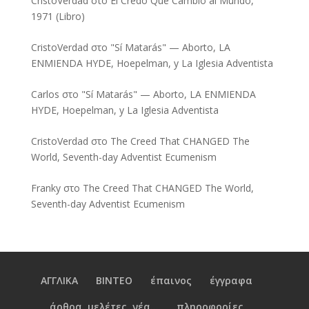
CristoVerdad
στο
El Credo Que Cambió al Mundo,
1971 (Libro)
CristoVerdad
στο
"Sí Matarás" — Aborto, LA
ENMIENDA HYDE, Hoepelman, y La Iglesia Adventista
Carlos
στο
"Sí Matarás" — Aborto, LA ENMIENDA
HYDE, Hoepelman, y La Iglesia Adventista
CristoVerdad
στο
The Creed That CHANGED The
World, Seventh-day Adventist Ecumenism
Franky
στο
The Creed That CHANGED The World,
Seventh-day Adventist Ecumenism
ΑΓΓΛΙΚΑ
ΒΙΝΤΕΟ
έπαινος
έγγραφα
άρθρα, μελέτες, νέα...
πληροφορίες