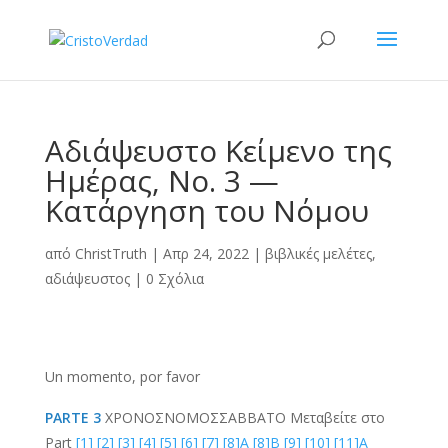
Αδιάψευστο Κείμενο της
Ημέρας, Νο. 3 —
Κατάργηση του Νόμου
από
ChristTruth
|
Απρ 24, 2022
|
βιβλικές μελέτες
,
αδιάψευστος
|
0 Σχόλια
Un momento, por favor
PARTE 3
ΧΡΟΝΟΣ
ΝΟΜΟΣ
ΣΑΒΒΑΤΟ
Μεταβείτε στο
Part
[1]
[2]
[3]
[4]
[5]
[6]
[7]
[8]Α
[8]Β
[9]
[10]
[11]Α