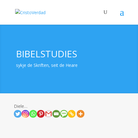
BIBELSTUDIES
sykje de Skriften, seit de Heare
Diele…