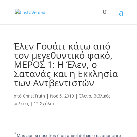
Έλεν Γουάιτ κάτω από
τον μεγεθυντικό φακό,
ΜΕΡΟΣ 1: Η Έλεν, ο
Σατανάς και η Εκκλησία
των Αντβεντιστών
από
ChristTruth
|
Νοέ 5, 2019
|
Έλενα
,
βιβλικές
μελέτες
|
12 Σχόλια
8
Mas aun si nosotros ó un ángel del cielo
os anunciare