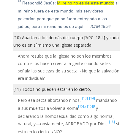
36
Respondió Jesús:
Mi reino no es de este mundo;
si
mi reino fuera de este mundo, mis servidores
pelearían para que yo no fuera entregado a los
judíos; pero mi reino no es de aquí.
—JUAN 18:36
(10) Apartan a los demás del cuerpo [APC. 18:4] y cada
uno es en sí mismo una iglesia separada.
Ahora resulta que la iglesia no son los miembros
como ellos hacen creer a la gente cuando se les
señala las suciezas de su secta. ¿No que la salvación
era individual?
(11) Todos no pueden estar en lo cierto,
[13]
[14]
Pero esa secta abortando niños,
mandando
[15]α
[15]β
a sus muertos a volver a Roma
y
declarando la homosexualidad como algo normal,
[16]
natural, y—obviamente, APROBADO por Dios,
sí
está en lo cierto, ¿NO?