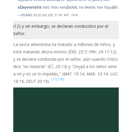
εξαγνιστείτε
εσύ που κουβαλάς τα σκεύη του Ιεχωβά.
(Ver JER.
51:45; APC. 18:4)
—ΗΣΑΪΑΣ 52:11
(12) y sin embargo, se declaran conducidos por el
Señor.
La secta adventista ha matado a millones de niños, y
está matando ahora mismo
(ÉXD. 23:7; PRV. 24:11-12),
y se declara conducida por el señor, aún cuando Cristo
dice
"no matarás"
(ΕΞ. 20:13)
y "Dejad a los niños venir
a mí y no se lo impidáis,"
(MAT. 19:14; MAR. 10:14; LUC.
[17]
[18]
18:16; DEUT 30:19).