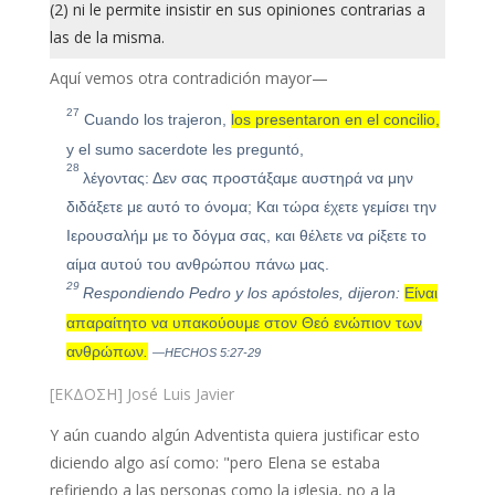
(2) ni le permite insistir en sus opiniones contrarias a
las de la misma.
Aquí vemos otra contradición mayor—
27
Cuando los trajeron,
los presentaron en el concilio,
y el sumo sacerdote les preguntó,
28
λέγοντας: Δεν σας προστάξαμε αυστηρά να μην
διδάξετε με αυτό το όνομα; Και τώρα έχετε γεμίσει την
Ιερουσαλήμ με το δόγμα σας, και θέλετε να ρίξετε το
αίμα αυτού του ανθρώπου πάνω μας.
29
Respondiendo Pedro y los apóstoles, dijeron:
Είναι
απαραίτητο να υπακούουμε στον Θεό ενώπιον των
ανθρώπων
.
—HECHOS 5:27-29
[ΕΚΔΟΣΗ] José Luis Javier
Y aún cuando algún Adventista quiera justificar esto
diciendo algo así como: "pero Elena se estaba
refiriendo a las personas como la iglesia, no a la