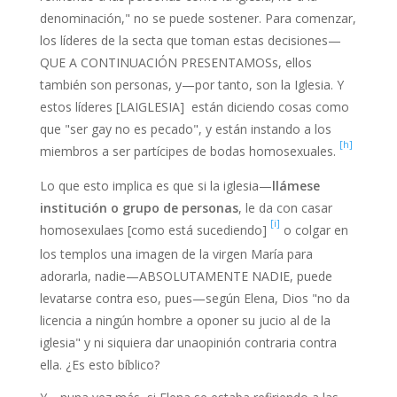
denominación," no se puede sostener. Para comenzar,
los líderes de la secta que toman estas decisiones—
QUE A CONTINUACIÓN PRESENTAMOSs, ellos
también son personas, y—por tanto, son la Iglesia. Y
estos líderes [LAIGLESIA] están diciendo cosas como
que "ser gay no es pecado", y están instando a los
[h]
miembros a ser partícipes de bodas homosexuales.
Lo que esto implica es que si la iglesia—
llámese
institución o grupo de personas
, le da con casar
[i]
homosexulaes [como está sucediendo]
o colgar en
los templos una imagen de la virgen María para
adorarla, nadie—ABSOLUTAMENTE NADIE, puede
levatarse contra eso, pues—según Elena, Dios "no da
licencia a ningún hombre a oponer su jucio al de la
iglesia" y ni siquiera dar unaopinión contraria contra
ella. ¿Es esto bíblico?