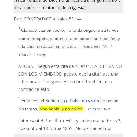
para oponer su juicio al de la iglesia,
Esto CONTRADICE a Isaías 58:1—
1
Clama a voz en cuello, no te detengas; alza tu voz
como trompeta, y anuncia a mi pueblo su rebelión, y
(Ver 1
a la casa de Jacob su pecado.
—
ISAÍAS 58:1
TIMOTEO 5:20);
AHORA—Según esta cita de "Elena", LA IGLESIA NO
SON LOS MIEMBROS, puesto que la cita hace una
diferencia entre iglesia y hombre. También, eso
contradice ésto:
9
Entonces el Señor dijo a Pablo en visión de noche:
No temas,
sino habla, y no calles;
—HECHOS 18:9
¡Interesante!, 9 es 6 al revés, y su tercera parte es 3,
que junto al 18 forma 1863. ¡No pierdan el hilo!