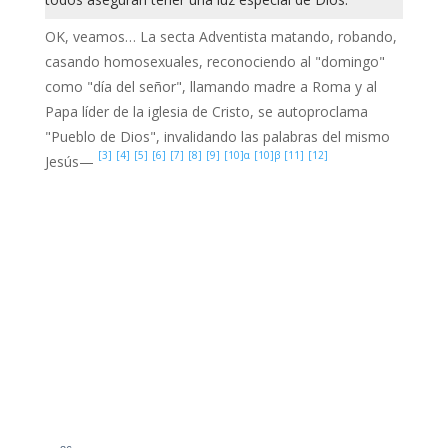
OK, veamos… La secta Adventista matando, robando,
casando homosexuales, reconociendo al "domingo"
como "día del señor", llamando madre a Roma y al
Papa líder de la iglesia de Cristo, se autoproclama
"Pueblo de Dios", invalidando las palabras del mismo
[3]
[4]
[5]
[6]
[7]
[8]
[9]
[10]α
[10]β
[11]
[12]
Jesús—