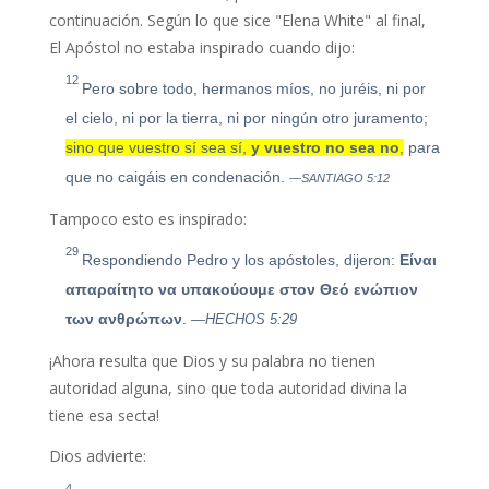
continuación. Según lo que sice "Elena White" al final,
El Apóstol no estaba inspirado cuando dijo:
12
Pero sobre todo, hermanos míos, no juréis, ni por
el cielo, ni por la tierra, ni por ningún otro juramento;
sino que vuestro sí sea sí,
y vuestro no sea no
,
para
que no caigáis en condenación.
—SANTIAGO 5:12
Tampoco esto es inspirado:
29
Respondiendo Pedro y los apóstoles, dijeron:
Είναι
απαραίτητο να υπακούουμε στον Θεό ενώπιον
των ανθρώπων
.
—HECHOS 5:29
¡Ahora resulta que Dios y su palabra no tienen
autoridad alguna, sino que toda autoridad divina la
tiene esa secta!
Dios advierte:
4