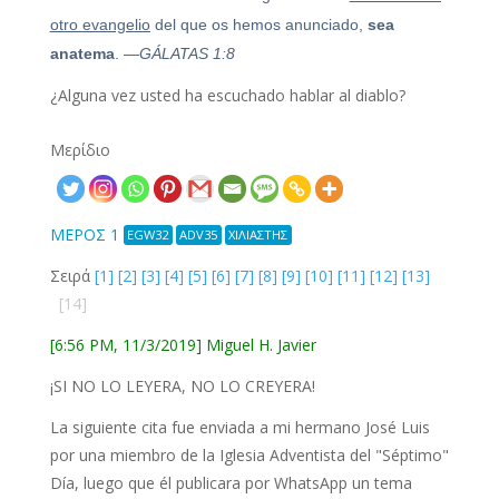
otro evangelio
del que os hemos anunciado,
sea
anatema
.
—GÁLATAS 1:8
¿Alguna vez usted ha escuchado hablar al diablo?
Μερίδιο
ΜΕΡΟΣ 1
EGW32
ADV35
ΧΙΛΙΑΣΤΗΣ
Σειρά
[1]
[2]
[3]
[4]
[5]
[6]
[7]
[8]
[9]
[10]
[11]
[12]
[13]
[14]
[6:56 PM, 11/3/2019] Miguel H. Javier
¡SI NO LO LEYERA, NO LO CREYERA!
La siguiente cita fue enviada a mi hermano José Luis
por una miembro de la Iglesia Adventista del "Séptimo"
Día, luego que él publicara por WhatsApp un tema