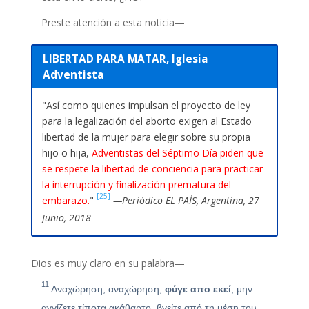
Preste atención a esta noticia—
LIBERTAD PARA MATAR, Iglesia
Adventista
"Así como quienes impulsan el proyecto de ley
para la legalización del aborto exigen al Estado
libertad de la mujer para elegir sobre su propia
hijo o hija,
Adventistas del Séptimo Día piden que
se respete la libertad de conciencia para practicar
la interrupción y finalización prematura del
[25]
embarazo.
"
—Periódico EL PAÍS, Argentina, 27
Junio, 2018
Dios es muy claro en su palabra—
11
Αναχώρηση, αναχώρηση,
φύγε απο εκεί
, μην
αγγίζετε τίποτα ακάθαρτο. βγείτε από τη μέση του.