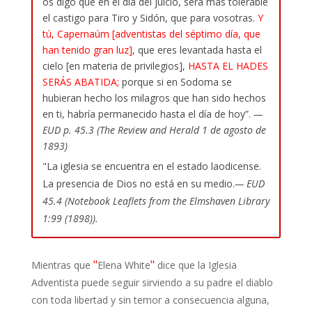
os digo que en el día del juicio, será más tolerable
el castigo para Tiro y Sidón, que para vosotras.
Y
tú, Capernaúm [adventistas del séptimo día, que
han tenido gran luz],
que eres levantada hasta el
cielo [en materia de privilegios],
HASTA EL HADES
SERÁS ABATIDA;
porque si en Sodoma se
hubieran hecho los milagros que han sido hechos
en ti, habría permanecido hasta el día de hoy”.
—
EUD p. 45.3 (The Review and Herald 1 de agosto de
1893)
"La iglesia se encuentra en el estado laodicense.
La presencia de Dios no está en su medio.
—
EUD
45.4 (Notebook Leaflets from the Elmshaven Library
1:99 (1898)).
"
"
Mientras que
Elena White
dice que la Iglesia
Adventista puede seguir sirviendo a su padre el diablo
con toda libertad y sin temor a consecuencia alguna,