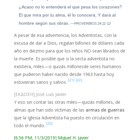
¿Acaso no lo entenderá el que pesa los corazones?
El que mira por tu alma, él lo conocerá, Y dará al
hombre según sus obras.
—PROVERBIOS 24:11-12
A pesar de esa advertencia, los Adventistas, con la
excusa de dar a Dios, regalan billones de dólares cada
año en diezmo para que los niños NO sean librados de
la muerte. Es posible que si la secta adventista no
existiera, miles—o quizás millonesde seres humanos
que pudieron haber nacido desde 1963 hasta hoy
[21]
[22]
estuvieran sanos y salvos.
[ΕΚΔΟΣΗ] José Luis Javier
Y eso sin contar las otras miles—quizás millones, de
almas que han sido víctimas de las
armas de guerras
que la Iglesia Adventista ha puesto en circulación en
[23]
todo el mundo.
[6:56 PM, 11/3/2019] Miguel H. Javier