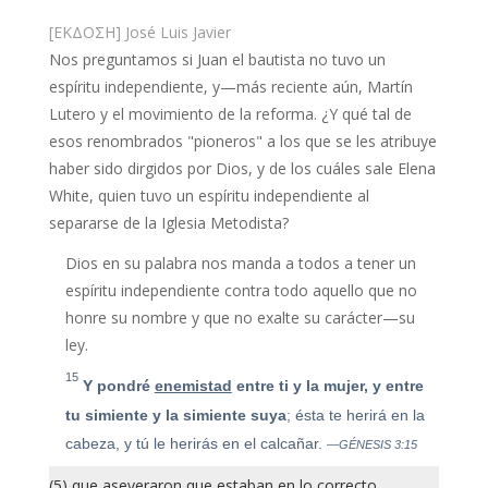
[ΕΚΔΟΣΗ] José Luis Javier
Nos preguntamos si Juan el bautista no tuvo un
espíritu independiente, y—más reciente aún, Martín
Lutero y el movimiento de la reforma. ¿Y qué tal de
esos renombrados "pioneros" a los que se les atribuye
haber sido dirgidos por Dios, y de los cuáles sale Elena
White, quien tuvo un espíritu independiente al
separarse de la Iglesia Metodista?
Dios en su palabra nos manda a todos a tener un
espíritu independiente contra todo aquello que no
honre su nombre y que no exalte su carácter—su
ley.
15
Y pondré
enemistad
entre ti y la mujer, y entre
tu simiente y la simiente suya
; ésta te herirá en la
cabeza, y tú le herirás en el calcañar.
—GÉNESIS 3:15
(5) que aseveraron que estaban en lo correcto,