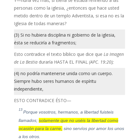
Y—nuna vez más, si Elena se estaba refiriendo a las
personas como la iglesia, ¿entonces que hace usted
metido dentro de un templo Adventista, si esa no es la
Iglesia de todas maneras?
(3) Si no hubiera disciplina ni gobierno de la iglesia,
ésta se reduciría a fragmentos;
Esto contradice el texto bíblico que dice que
La Imagen
de La Bestia
duraría HASTA EL FINAL
(APC. 19:20);
(4) no podría mantenerse unida como un cuerpo.
Siempre hubo seres humanos de espíritu
independiente,
ESTO CONTRADICE ÉSTO—
13
Porque vosotros, hermanos, a libertad fuisteis
llamados;
solamente que no uséis la liber
tad c
omo
ocasión para la carne,
sino servíos por amor los unos
a los otros.