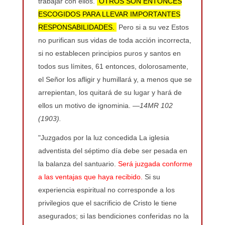
trabajar con ellos.
OTROS SON ENTONCES
ESCOGIDOS PARA LLEVAR IMPORTANTES
RESPONSABILIDADES.
Pero si a su vez Estos
no purifican sus vidas de toda acción incorrecta,
si no establecen principios puros y santos en
todos sus límites, 61 entonces, dolorosamente,
el Señor los afligir y humillará y, a menos que se
arrepientan, los quitará de su lugar y hará de
ellos un motivo de ignominia.
—14MR 102
(1903).
"Juzgados por la luz concedida La iglesia
adventista del séptimo día debe ser pesada en
la balanza del santuario.
Será juzgada conforme
a las ventajas que haya recibido.
Si su
experiencia espiritual no corresponde a los
privilegios que el sacrificio de Cristo le tiene
asegurados; si las bendiciones conferidas no la