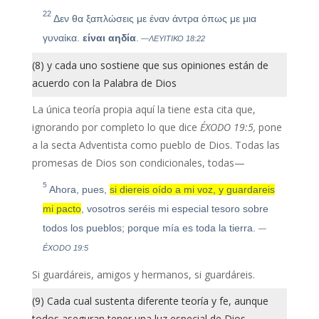
22
Δεν θα ξαπλώσεις με έναν άντρα όπως με μια
γυναίκα.
είναι αηδία
.
—ΛΕΥΙΤΙΚΟ 18:22
(8) y cada uno sostiene que sus opiniones están de
acuerdo con la Palabra de Dios
La única teoría propia aquí la tiene esta cita que,
ignorando por completo lo que dice
ÉXODO 19:5,
pone
a la secta Adventista como pueblo de Dios. Todas las
promesas de Dios son condicionales, todas—
5
Ahora, pues,
si diereis oído a mi voz, y guardareis
mi pacto
, vosotros seréis mi especial tesoro sobre
todos los pueblos; porque mía es toda la tierra.
—
ÉXODO 19:5
Si guardáreis, amigos y hermanos, si guardáreis.
(9) Cada cual sustenta diferente teoría y fe, aunque
todos aseguran tener una luz especial de Dios.