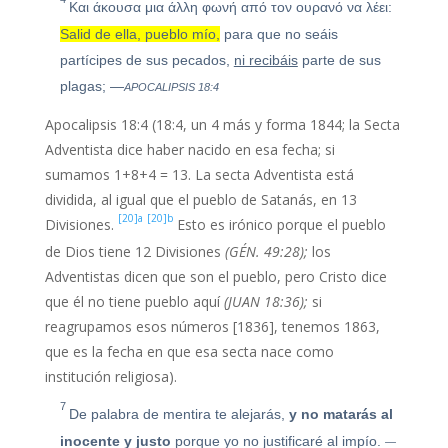
Και άκουσα μια άλλη φωνή από τον ουρανό να λέει:
Salid de ella, pueblo mío,
para que no seáis
partícipes de sus pecados,
ni recibáis
parte de sus
plagas; —
APOCALIPSIS 18:4
Apocalipsis 18:4 (18:4, un 4 más y forma 1844; la Secta
Adventista dice haber nacido en esa fecha; si
sumamos 1+8+4 = 13. La secta Adventista está
dividida, al igual que el pueblo de Satanás, en 13
[20]a
[20]b
Divisiones.
Esto es irónico porque el pueblo
de Dios tiene 12 Divisiones
(GÉN. 49:28);
los
Adventistas dicen que son el pueblo, pero Cristo dice
que él no tiene pueblo aquí
(JUAN 18:36);
si
reagrupamos esos números [1836], tenemos 1863,
que es la fecha en que esa secta nace como
institución religiosa).
7
De palabra de mentira te alejarás,
y no matarás al
inocente y justo
porque yo no justificaré al impío.
—