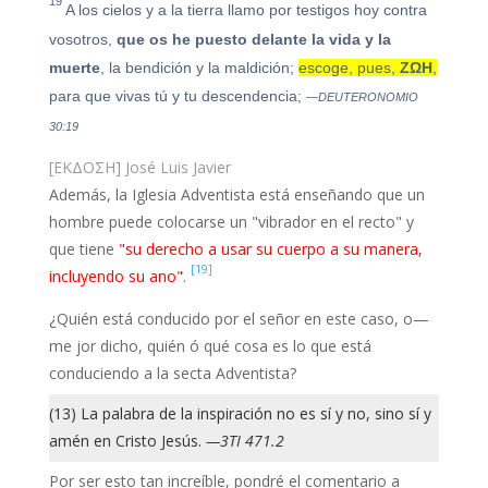
19
A los cielos y a la tierra llamo por testigos hoy contra
vosotros,
que os he puesto delante la vida y la
muerte
, la bendición y la maldición;
escoge, pues,
ΖΩΗ
,
para que vivas tú y tu descendencia;
—DEUTERONOMIO
30:19
[ΕΚΔΟΣΗ] José Luis Javier
Además, la Iglesia Adventista está enseñando que un
hombre puede colocarse un "vibrador en el recto" y
que tiene
"su derecho a usar su cuerpo a su manera,
[19]
incluyendo su ano"
.
¿Quién está conducido por el señor en este caso, o—
me jor dicho, quién ó qué cosa es lo que está
conduciendo a la secta Adventista?
(13) La palabra de la inspiración no es sí y no, sino sí y
amén en Cristo Jesús.
—3TI 471.2
Por ser esto tan increíble, pondré el comentario a