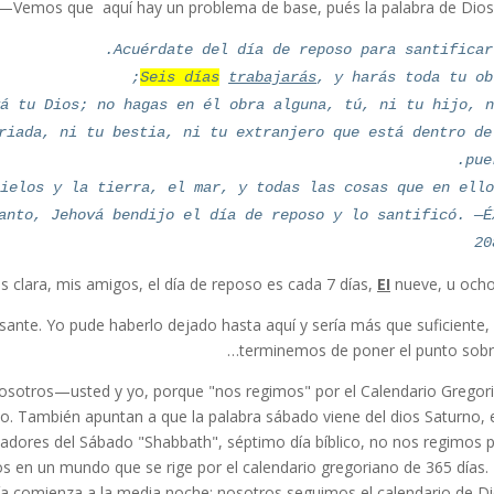
Vemos que aquí hay un problema de base, pués la palabra de Dios 
Acuérdate del día de reposo para santificarl
Seis días
trabajarás
, y harás toda tu obr
á tu Dios; no hagas en él obra alguna, tú, ni tu hijo, n
riada, ni tu bestia, ni tu extranjero que está dentro de
pue
ielos y la tierra, el mar, y todas las cosas que en ello
nto, Jehová bendijo el día de reposo y lo santificó. —É
20
es clara, mis amigos, el día de reposo es cada 7 días,
EI
nueve, u ocho,
sante. Yo pude haberlo dejado hasta aquí y sería más que suficiente,
terminemos de poner el punto sobre 
osotros—usted y yo, porque "nos regimos" por el Calendario Gregor
 También apuntan a que la palabra sábado viene del dios Saturno, 
dadores del Sábado "Shabbath", séptimo día bíblico, no nos regimos p
os en un mundo que se rige por el calendario gregoriano de 365 días. 
a comienza a la media noche; nosotros seguimos el calendario de Di