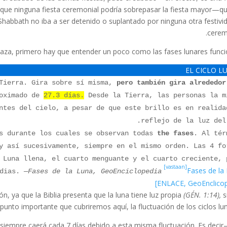
 que ninguna fiesta ceremonial podría sobrepasar la fiesta mayor—q
 Shabbath no iba a ser detenido o suplantado por ninguna otra festivi
cerem
aza, primero hay que entender un poco como las fases lunares funci
EL CICLO L
 Tierra. Gira sobre sí misma,
pero también gira alrededor
roximado de
27.3 días.
Desde la Tierra, las personas la m
ntes del cielo, a pesar de que este brillo es en realida
reflejo de la luz del 
 durante los cuales se observan todas
the
fases
. Al tér
y así sucesivamente, siempre en el mismo orden. Las 4 fo
 Luna llena, el cuarto menguante y el cuarto creciente, 
[vastaan]
Fases de la
edias.
—Fases de la Luna, GeoEnciclopedia
ENLACE, GeoEnclicop
, ya que la Biblia presenta que la luna tiene luz propia
(GÉN. 1:14),
s
punto importante que cubriremos aquí, la fluctuación de los ciclos lun
o siempre caerá cada 7 días debido a esta misma fluctuación. Es deci