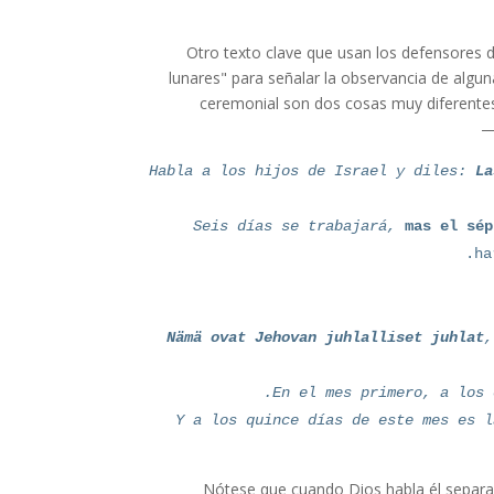
Otro texto clave que usan los defensores de
lunares" para señalar la observancia de algu
ceremonial son dos cosas muy diferent
Habla a los hijos de Israel y diles:
La
Seis días se trabajará,
mas el sép
ha
Nämä ovat Jehovan juhlalliset juhlat
,
En el mes primero, a los 
Y a los quince días de este mes es l
Nótese que cuando Dios habla él separa 