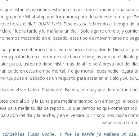
as que están esparciendo esta herejía por todo el mundo. Una señor
n un grupo de WhatsApp que formamos para debatir este tema que
"e
 doce horas el día?"
(JUAN 11:9).
Él se estaba refiriendo al tiempo de lu
y clara "fue la tarde y la mañana un día." Solo agarre un reloj y comie
como hemos mostrado en el pasado, este tipo de movinmiento no pega
ctrina, primero debemos conocerla un poco, hasta donde Dios nos per
uy profundo en el error de este tipo de herejías porque el diablo 
quier punto, usted no debe inistir más de ahí o será presa fácil del diab
an caído en esta trampa mortal. Y digo mortal, pues nadie llegará al 
14-15),
pues el Sábado es un requisito para estar en el cielo
(ISA. 66:2
rdamos el verdadero Shabbath". Bueno, eso hay que demostrarlo pri
ios creó al Sol y la Luna para medir el tiempo. Sin embargo, el texto
nueva para medir su día de reposo. Lo que vemos es que comenzando 
eparación del día y la noche, y en el versíciulo 14 solo nos indica com
separación toma l
 tinieblas llamó Noche. Y fue la
tarde
ja
mañana
un día.