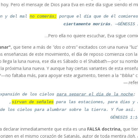
 hoy. Pero el mensaje de Dios para Eva en este día sigue siendo el m
en y del mal
no comerás;
porque el día que de él comieres
ciertamente morirás
. —GÉNESIS 
Pero ella no quiere escuchar, Eva sigue comi
unar"
, que tiene a más de
"dos o otres"
excitados con una nueva "luz
s enseñanzas de este movimiento, el día de reposo comienza con la
do llega la luna nueva, ese día es Sábado o el Shabbath—por su nomb
 la próxima luna nueva. Y aunque hay ciertas variantes de esta enseñ
Y—no faltaba más, para apoyar este argumento, tienen a la "Biblia"
refer
xpansión de los cielos
para separar el día de la noche
sirvan de señales
para las estaciones, para días y a
 de los cielos para alumbrar sobre la tierra. Y fue así.
GÉNESIS 1:1
 a declarar inmediatamente que esta es una
FALSA doctrina,
que tie
origen en el mismo corazón de Satanás, autor de toda mentira
(Joh. 