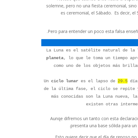
solemne, pero no una fiesta ceremonial, sino
es ceremonial, el Sábado. Es decir, el
Pero para entender un poco esta falsa enseñ
La Luna es el satélite natural de la
planeta
, lo que le toma un tiempo ap
como uno de los objetos más brilla
Un
ciclo
lunar
es el lapso de
29.5
días
de la última fase, el ciclo se repite 
más conocidas son la Luna nueva, la
existen otras interm
Aunqe difremos un tanto con esta declaración
presenta una base sólida para un 
Esto quiere decir que el día de reposo n