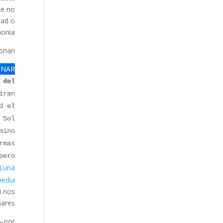
ue no
dad o
onia.
onan.
UNAR
 del
iran
d el
Sol.
mino
rmas
pero
 Luna
edia]
i nos
ares.
r—por