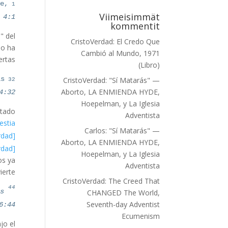
e,
Viimeisimmät
 4:1
kommentit
" del
CristoVerdad
:
El Credo Que
no ha
Cambió al Mundo, 1971
rtas.
(Libro)
32
is
CristoVerdad
:
"Sí Matarás" —
Aborto, LA ENMIENDA HYDE,
4:32
Hoepelman, y La Iglesia
otado
Adventista
estia
Carlos
:
"Sí Matarás" —
[TUTKIMUS, CristoVerdad]
Aborto, LA ENMIENDA HYDE,
[TUTKIMUS, CristoVerdad]
Hoepelman, y La Iglesia
os ya
Adventista
erte—
CristoVerdad
:
The Creed That
44
as
Koska
CHANGED The World,
Seventh-day Adventist
6:44
Ecumenism
jo el