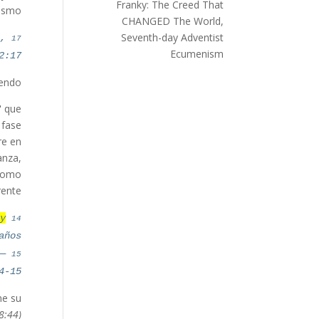
Franky
:
The Creed That
ismo,
CHANGED The World,
17
Seventh-day Adventist
,
Ecumenism
2:17
endo…
" que
 fase
re en
anza,
 como
ente.—
14
;
y
ños,
15
 —
4-15
ne su
8:44).