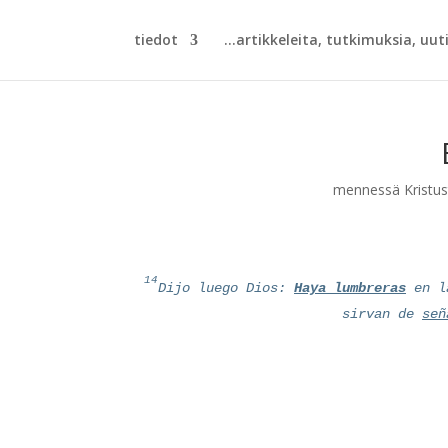
tiedot
artikkeleita, tutkimuksia, uutisi
mennessä
Kristu
14
Dijo luego Dios:
Haya lumbreras
en la
sirvan de
señ