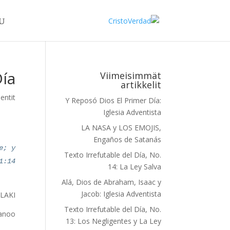
Día
Viimeisimmät
artikkelit
ntit
Y Reposó Dios El Primer Día:
Iglesia Adventista
LA NASA y LOS EMOJIS,
Engaños de Satanás
e; y
Texto Irrefutable del Día, No.
1:14
14: La Ley Salva
Alá, Dios de Abraham, Isaac y
Jacob: Iglesia Adventista
O
LAKI
Texto Irrefutable del Día, No.
noo -
13: Los Negligentes y La Ley
1