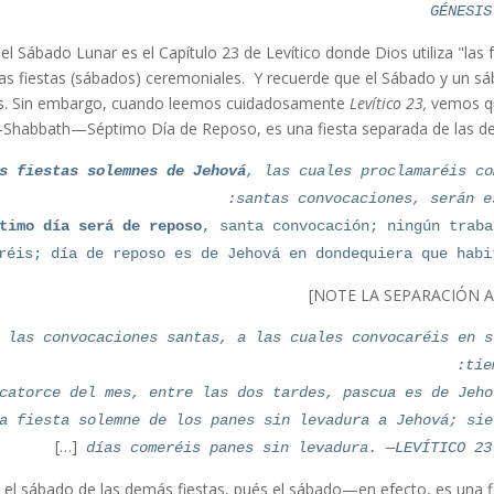
GÉNESIS
l Sábado Lunar es el Capítulo 23 de Levítico donde Dios utiliza "las 
nas fiestas (sábados) ceremoniales. Y recuerde que el Sábado y un s
es. Sin embargo, cuando leemos cuidadosamente
Levítico 23,
vemos qu
Shabbath—Séptimo Día de Reposo, es una fiesta separada de las d
s fiestas solemnes de Jehová
, las cuales proclamaréis co
santas convocaciones, serán es
timo día será de reposo
, santa convocación; ningún traba
réis; día de reposo es de Jehová en dondequiera que habit
 las convocaciones santas, a las cuales convocaréis en s
tie
catorce del mes, entre las dos tardes, pascua es de Jehov
a fiesta solemne de los panes sin levadura a Jehová; sie
[…]
días comeréis panes sin levadura. —LEVÍTICO 23
el sábado de las demás fiestas, pués el sábado—en efecto, es una f