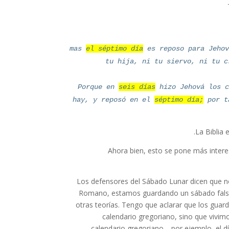
mas
el séptimo día
es reposo para Jehov
tu hija, ni tu siervo, ni tu c
Porque en
seis días
hizo Jehová los c
hay, y reposó en el
séptimo día;
por ta
La Biblia 
Ahora bien, esto se pone más intere
Los defensores del Sábado Lunar dicen que n
Romano, estamos guardando un sábado falso.
otras teorías. Tengo que aclarar que los guar
calendario gregoriano, sino que vivim
calendario gregoriano—por ejemplo, el dí