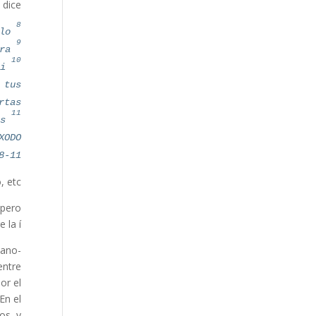
dice—
8
o.
9
a;
10
i
 tus
rtas.
11
s
XODO
8-11
 etc.
 pero
la í…
iano-
entre
or el
En el
os, y