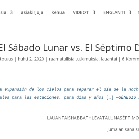
a...
asiakirjoja
kehua
VIDEOT
ENGLANTI
El Sábado Lunar vs. El Séptimo 
stotuus
|
huhti 2, 2020
|
raamatullisia tutkimuksia
,
lauantai
|
6 Komme
 expansión de los cielos para separar el día de la noch
ales
para las estaciones, para días y años
[…]
—GÉNESIS 
LAUANTAI
SHABBATH
LEVÄTÄ
LUNA
SÉPTIM
Jumalan sana sa