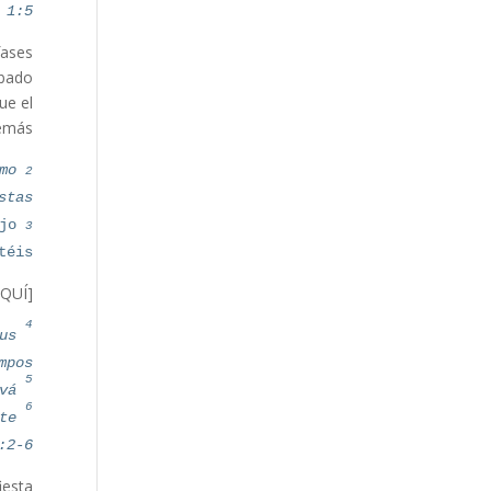
 1:5
fases
ábado
e el
emás—
2
mo
tas:
3
jo
éis.
[NOTE LA SEPARACIÓN AQUÍ]
4
us
mpos:
5
á.
6
te
:2-6
iesta