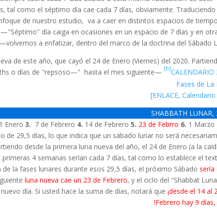
, tal como el séptimo día cae cada 7 días, obviamente. Traduciendo
nfoque de nuestro estudio, va a caer en distintos espacios de tiemp
th—"Séptimo" día caiga en ocasiones en un espacio de 7 días y en otr
—volvemos a enfatizar, dentro del marco de la doctrina del Sábado L
va de este año, que cayó el 24 de Enero (Viernes) del 2020. Partien
[b]
ths o días de "repsoso—" hasta el mes siguiente—
CALENDARIO 2
Fases de La
SHABBATH LUNAR, 
1 Enero
3.
7 de Febrero
4.
14 de Febrero
5.
23 de Febrro
6.
1 Marzo
lo de 29,5 días, lo que indica que un sábado lunar no será necesaria
rtiendo desde la primera luna nueva del año, el 24 de Enero (a la caíd
 primeras 4 semanas serían cada 7 días, tal como lo establece el tex
n de la fases lunares durante esos 29,5 días, el próximo Sábado
sería
iguiente
luna nueva cae un 23 de Febrero
, y el ciclo del "Shabbat Luna
 nuevo día. Si usted hace la suma de días, notará que
¡desde el 14 al 
Febrero hay 9 días, 