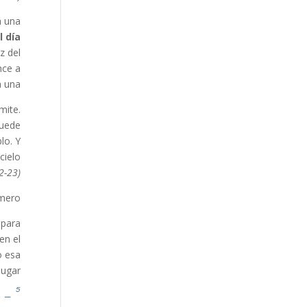
a una
l día
z del
nce a
 una.
mite.
puede
lo. Y
cielo
2-23)…
mero.
 para
en el
o esa
ugar.
5
 —