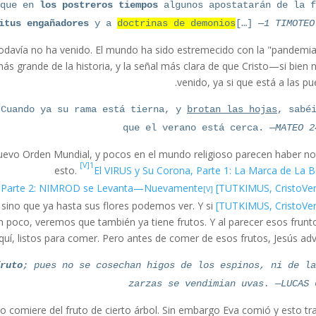
 que en
los postreros tiempos
algunos apostatarán de la f
itus engañadores
y a
doctrinas de demonios
[…]
—1 TIMOTEO
 todavía no ha venido. El mundo ha sido estremecido con la "pandemia
s grande de la historia, y la señal más clara de que Cristo—si bien 
venido, ya si que está a las pue
Cuando ya su rama está tierna, y
brotan las hojas
, sabé
que el verano está cerca.
—MATEO 2
evo Orden Mundial, y pocos en el mundo religioso parecen haber n
[V]1
esto.
El VIRUS y Su Corona, Parte 1: La Marca de La B
[V]2
a, Parte 2: NIMROD se Levanta—Nuevamente
, sino que ya hasta sus flores podemos ver. Y si
 poco, veremos que también ya tiene frutos. Y al parecer esos frunt
quí, listos para comer. Pero antes de comer de esos frutos, Jesús advi
fruto
; pues no se cosechan higos de los espinos, ni de l
zarzas se vendimian uvas. —LUCAS 
no comiere del fruto de cierto árbol. Sin embargo Eva comió y esto tra