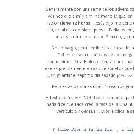
G
eneralmente son una rama de los adventist
vez nos dijo a mí y a mi hermano Miguel e
[solo]
tiene 12 horas.
" Jesús dijo "no tiene
día, no al día completo, pues la Biblia es mu
contar y saldrá de su error. Pero no, y 
Sin embargo, para derribar esta falsa do
Debemos ser cuidadosos de no indagar m
confundirnos. Si la Biblia presenta claro cual
ese es precisamente el caso de aquellos que h
sin guardar el séptimo día sábado
(APC. 22:
Pero estas personas dirán, "nosotros gua
El texto de
Génesis 1:14
dice claramente que D
nada dice que Dios creó la fase de la luna 
versículo
5
/
Génesis 1,
Dios explica la s
Y llamó Dios a la luz Día, y a las