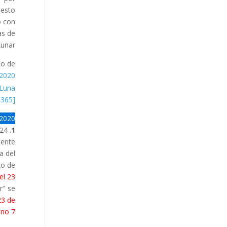
 esto
o con
as de
unar.
do de
020,
 Luna
[ENLACE, Calendario 365]
2020
. 24 Enero
1
mente
a del
to de
 el 23
r" se
23 de
no 7!