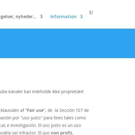
gelser, nyheder...
Information
ube-kanaler kan indeholde ikke-proprietært
t-klausulen af
"Fair use"
, de la Sección 107 de
ación por "uso justo" para fines tales como
as e investigación. El uso justo es un uso
dría ser infractor. El uso
non profit
,