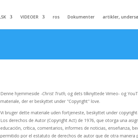
LSK
VIDEOER
ros
Dokumenter
artikler, undersø
Denne hjemmeside -
Christ Truth,
og dets tilknyttede Vimeo- og YouT
materiale, der er beskyttet under "Copyright" love.
Vi bruger dette materiale uden fortjeneste, beskyttet under copyrigh
Los derechos de Autor (Copyright Act) de 1976, que otorga una asign
educación, crítica, comentarios, informes de noticias, enseñanza, bec
permitido por el estatuto de derechos de autor que de otra manera po