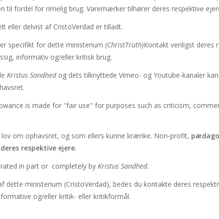
til fordel for rimelig brug. Varemærker tilhører deres respektive ejer
eller delvist af CristoVerdad er tilladt.
er specifikt for dette ministerium
(ChristTruth)
Kontakt venligst deres r
g, informativ og/eller kritisk brug.
ide
Kristus Sandhed
og dets tilknyttede Vimeo- og Youtube-kanaler kan 
havsret.
lowance is made for "fair use" for purposes such as criticism, commen
 til lov om ophavsret, og som ellers kunne krænke. Non-profit,
pædagogi
deres respektive ejere.
erated in part or completely by
Kristus Sandhed.
f dette ministerium (CristoVerdad), bedes du kontakte deres respektive 
mative og/eller kritik- eller kritikformål.