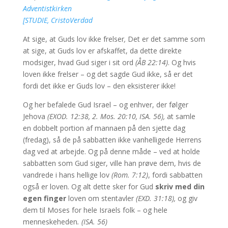
Adventistkirken
[STUDIE, CristoVerdad
At sige, at Guds lov ikke frelser
,
Det er det samme som
at sige, at Guds lov er afskaffet, da dette direkte
modsiger, hvad Gud siger i sit ord
(ÅB 22:14)
. Og hvis
loven ikke frelser – og det sagde Gud ikke, så er det
fordi det ikke er Guds lov – den eksisterer ikke!
Og her befalede Gud Israel – og enhver, der følger
Jehova
(EXOD. 12:38, 2. Mos. 20:10, ISA. 56),
at samle
en dobbelt portion af mannaen på den sjette dag
(fredag), så de på sabbatten ikke vanhelligede Herrens
dag ved at arbejde. Og på denne måde – ved at holde
sabbatten som Gud siger, ville han prøve dem, hvis de
vandrede i hans hellige lov
(Rom. 7:12)
, fordi sabbatten
også er loven. Og alt dette sker for Gud
skriv med din
egen finger
loven om stentavler
(EXD. 31:18),
og giv
dem til Moses for hele Israels folk – og hele
menneskeheden
. (ISA. 56)