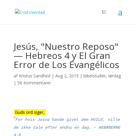
Jesús, "Nuestro Reposo"
— Hebreos 4 y El Gran
Error de Los Evangélicos
af
Kristus Sandhed
|
Aug 2, 2019
|
bibelstudier
,
lørdag
|
56 Kommentarer
Guds ord siger,
8
For hvis Josva havde givet dem HVILE, ville
de ikke tale efter endnu en dag.
— HEBÆRERNE
4:8