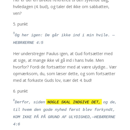
hviledagen (4. bud), og taler det ikke om sabbatten,
ven?
5. punkt
5
Og her igen: De går ikke ind i min hvile. —
HEBRÆERNE 4:5
Her understreger Paulus igen, at Gud fortsætter med
at sige, at mange ikke vil gå ind i hans hvile. Men
hvorfor? Fordi de fortsætter med at være ulydige... Vær
opmærksom, du, som læser dette, og som fortsætter
med at forkaste Guds lov, især det 4. bud!
6. punkt
6
Derfor, siden
NOGLE SKAL INDGIVE DET,
og de,
til hvem den gode nyhed først blev forkyndt,
KOM IKKE PÅ PÅ GRUND AF ULYDIGHED,—HEBÆRERNE
4:6