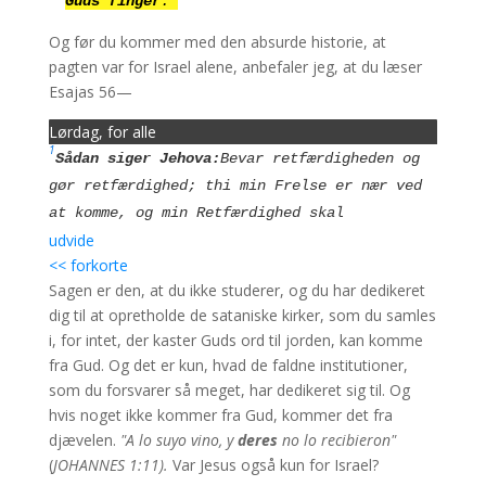
Guds finger
.
Og før du kommer med den absurde historie, at
pagten var for Israel alene, anbefaler jeg, at du læser
Esajas 56—
Lørdag, for alle
1
Sådan siger Jehova:
Bevar retfærdigheden og
gør retfærdighed; thi min Frelse er nær ved
at komme, og min Retfærdighed skal
udvide
aabenbares.
2
<< forkorte
Bienaventurado el hombre que hace esto, y
Sagen er den, at du ikke studerer, og du har dedikeret
el hijo de hombre ue lo abraza;
som holder
dig til at opretholde de sataniske kirker, som du samles
sabbatten for ikke at vanhellige den,
og
i, for intet, der kaster Guds ord til jorden, kan komme
det afholder hans hånd fra at gøre alt ondt.
fra Gud. Og det er kun, hvad de faldne institutioner,
3
Den, der følger Jehova, taler ikke
og udlændingen
som du forsvarer så meget, har dedikeret sig til. Og
og siger: Jehova vil helt adskille mig fra sit folk. Lad
hvis noget ikke kommer fra Gud, kommer det fra
heller ikke eunuken sige: Se, jeg er et tørt træ.
djævelen.
"A lo suyo vino, y
deres
no lo recibieron"
4
Thi så siger Herren: Til de hoffmænd, som
(
JOHANNES 1:11).
Var Jesus også kun for Israel?
holder mine sabbater og vælger, hvad jeg