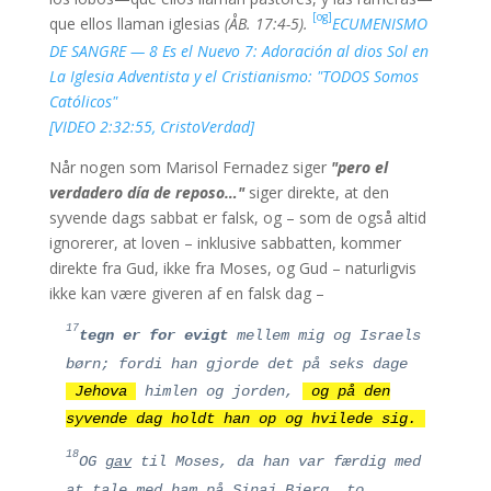
[og]
que ellos llaman iglesias
(ÅB. 17:4-5).
ECUMENISMO
DE SANGRE — 8 Es el Nuevo 7: Adoración al dios Sol en
La Iglesia Adventista y el Cristianismo: "TODOS Somos
Católicos"
[VIDEO 2:32:55, CristoVerdad]
Når nogen som Marisol Fernadez siger
"pero el
verdadero día de reposo…"
siger direkte, at den
syvende dags sabbat er falsk, og – som de også altid
ignorerer, at loven – inklusive sabbatten, kommer
direkte fra Gud, ikke fra Moses, og Gud – naturligvis
ikke kan være giveren af en falsk dag –
17
tegn er for evigt
mellem mig og Israels
børn; fordi han gjorde det på seks dage
Jehova
himlen og jorden,
og på den
syvende dag holdt han op og hvilede sig.
18
OG
gav
til Moses, da han var færdig med
at tale med ham på Sinaj Bjerg, to