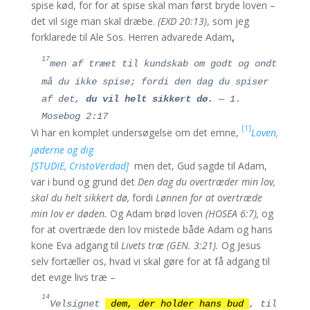
spise kød, for for at spise skal man først bryde loven –
det vil sige man skal dræbe.
(EXD 20:13)
, som jeg
forklarede til Ale Sos. Herren advarede Adam
,
17
men af træet til kundskab om godt og ondt
må du ikke spise; fordi den dag du spiser
af det,
du vil helt sikkert dø.
— 1.
Mosebog 2:17
[1]
Vi har en komplet undersøgelse om det emne,
Loven,
jøderne og dig
[STUDIE, CristoVerdad]
men det, Gud sagde til Adam,
var i bund og grund det
Den dag du overtræder min lov,
skal du helt sikkert dø,
fordi
Lønnen for at overtræde
min lov er døden.
Og Adam brød loven
(HOSEA 6:7),
og
for at overtræde den lov mistede både Adam og hans
kone Eva adgang til
Livets træ (GEN. 3:21).
Og Jesus
selv fortæller os, hvad vi skal gøre for at få adgang til
det evige livs træ –
14
Velsignet
dem, der holder hans bud
, til