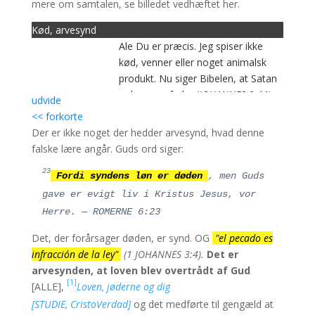
mere om samtalen, se billedet vedhæftet her.
Kød, arvesynd
Ale Du er præcis. Jeg spiser ikke
kød, venner eller noget animalsk
produkt. Nu siger Bibelen, at Satan
er løgnens fader (
JOHANNES 8:44),
udvide
og at ingen løgner vil komme ind i
<< forkorte
Guds rige
(ÅB. 22:15).
Og du taler
Der er ikke noget der hedder arvesynd, hvad denne
løgn, eller i bedste fald er du i forvirring. Adam og Eva
falske lære angår. Guds ord siger:
[
1]
overtrådte hvert af de ti bud,
Loven, jøderne og dig
23
[STUDIE, CristoVerdad]
og det resulterede i død,
Fordi syndens løn er døden
, men Guds
inklusive dyrs
(Rom. 6:23).
Det er den bibelske tilgang,
gave er evigt liv i Kristus Jesus, vor
ikke den løgn, du forsøger at udbrede. Gud har ikke
Herre. — ROMERNE 6:23
brug for opfindelser for at nå den fortabte sjæl; Hans
Det, der forårsager døden, er synd. OG
"el pecado es
ord står alene.
(ISA. 11:5-9)
Jose Luis Javier
infracción de la ley"
(1 JOHANNES 3:4).
Det er
arvesynden, at loven blev overtrådt
af Gud
[1]
[ALLE],
Loven, jøderne og dig
[STUDIE, CristoVerdad]
og det medførte til gengæld at