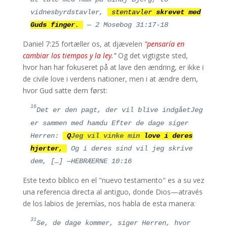
vidnesbyrdstavler,
stentavler
skrevet med
Guds finger
.
— 2 Mosebog 31:17-18
Daniel 7:25 fortæller os, at djævelen
"pensaría en
cambiar los tiempos y la ley."
Og det vigtigste sted,
hvor han har fokuseret på at lave den ændring, er ikke i
de civile love i verdens nationer, men i at ændre dem,
hvor Gud satte dem først:
16
Det er den pagt, der vil blive indgået
Jeg
er sammen med ham
du
Efter de dage siger
Herren:
Q
Jeg vil vinke min
love i deres
hjerter
,
Og i deres sind vil jeg skrive
dem, [
…] —HEBRÆERNE
10:16
Este texto bíblico en el "nuevo testamento" es a su vez
una referencia directa al antiguo, donde Dios—através
de los labios de Jeremías, nos habla de esta manera:
31
Se, de dage kommer, siger Herren, hvor