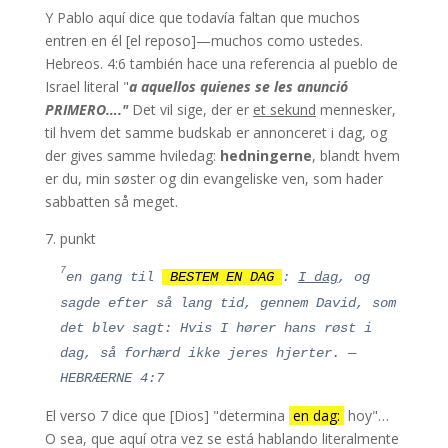
Y Pablo aquí dice que todavía faltan que muchos
vil, og som tager imod min pagt,
entren en él [el reposo]—muchos como ustedes.
5
Jeg vil give dem en plads i mit hus og
Hebreos. 4:6 también hace una referencia al pueblo de
inden for mine mure og et navn, der er bedre
Israel literal "
a aquellos quienes se les anunció
end sønners og døtres; Jeg vil give dem et
PRIMERO…."
Det vil sige, der er
et sekund
mennesker,
evigt navn, som aldrig vil forgå.
til hvem det samme budskab er annonceret i dag, og
6
Og til de fremmede børn, som følger Jehova
der gives samme hviledag:
hedningerne
, blandt hvem
for at tjene ham,
og at de elsker Jehovas
er du, min søster og din evangeliske ven, som hader
navn for at være hans tjenere;
til alle, der
sabbatten så meget.
holder sabbaten for ikke at vanhellige den,
7. punkt
og
omfavn min pagt
,
7
7
Jeg vil tage dig til mit hellige bjerg
, og
en gang til
BESTEM EN DAG
:
I dag
, og
jeg vil genskabe dem i mit bedehus; Deres
sagde efter så lang tid, gennem David, som
brændofre og deres ofre vil være
det blev sagt: Hvis I hører hans røst i
velbehagelige på mit alter; thi mit hus skal
dag, så forhærd ikke jeres hjerter. —
kaldes et bedehus for alle folk.
HEBRÆERNE 4:7
8
siger Herren Gud, som samler Israels
El verso 7 dice que [Dios] "determina
en dag:
hoy"…
adspredte: Jeg vil endnu samle hans
O sea, que aquí otra vez se está hablando literalmente