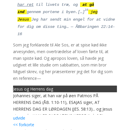
har ret
til livets træ, og
at gå
16
ind
gennem portene i byen.[…]
jeg
Jesus
Jeg har sendt min engel for at vidne
for dig om disse ting
…
— ÅBbaringen 22:14-
16
Som jeg forklarede til Ale Sos, er at spise kød ikke
arvesynden, men overtrædelse af loven førte til, at
man spiste kød. Og apropos loven, så havde jeg
udgivet et lille studie om sabbatten, som min bror
Miguel skrev, og her præsenterer jeg det for dig som
en reference—
Jesus og Herrens dag
Johannes siger, at han var på øen Patmos PÅ
HERRENS DAG (ÅB. 1:10-11), ESAJAS siger, AT
HERRENS DAG ER LØRDAGEN (JES. 58:13)... og Jesus
siger selv. HAN ER SABBATENS HERRE (Luk 6:5)...
udvide
HVORFOR SIGER HAN, HAN ER SABBATENS HERRE?
<< forkorte
Fordi LØRDAG ER HERRENS DAG
(EXOD. 20:8-11);