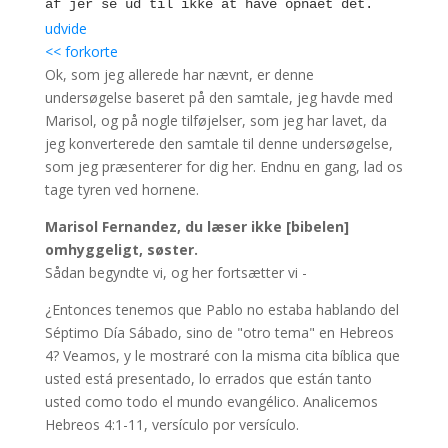
af jer se ud til ikke at have opnået det.
2
udvide
Fordi den gode nyhed er blevet bekendtgjort
<< forkorte
til os såvel som til dem; Men det gavnede
Ok, som jeg allerede har nævnt, er denne
dem ikke at høre ordet, for det var ikke
undersøgelse baseret på den samtale, jeg havde med
ledsaget af tro hos dem, der hørte det.
Marisol, og på nogle tilføjelser, som jeg har lavet, da
3
Men vi, som troede, går ind til hvile, som
jeg konverterede den samtale til denne undersøgelse,
han sagde: Derfor svor jeg i min vrede: De
som jeg præsenterer for dig her. Endnu en gang, lad os
skal ikke gå ind i min hvile; m selvom hans
tage tyren ved hornene.
værker var færdige fra verdens
Marisol Fernandez, du læser ikke [bibelen]
grundlæggelse.
omhyggeligt, søster.
4
Thi på et sted sagde han således om den
Sådan begyndte vi, og her fortsætter vi -
syvende dag: Og Gud hvilede fra alle sine
gerninger på den syvende dag.
¿Entonces tenemos que Pablo no estaba hablando del
5
Séptimo Día Sábado, sino de "otro tema" en Hebreos
Og her igen: De går ikke ind i min hvile.
6
4? Veamos, y le mostraré con la misma cita bíblica que
Derfor, da nogle er tilbage for at komme
usted está presentado, lo errados que están tanto
ind i den, og de, som den gode nyhed først
usted como todo el mundo evangélico. Analicemos
blev forkyndt for, ikke kom ind på grund af
Hebreos 4:1-11, versículo por versículo.
ulydighed,