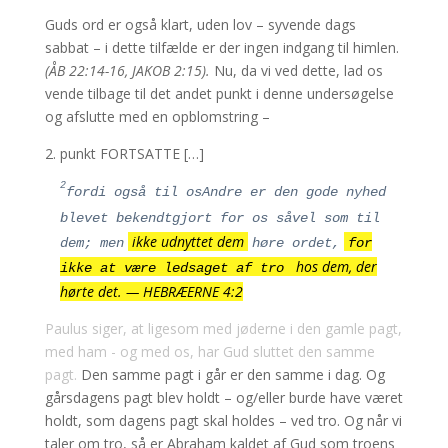
Guds ord er også klart, uden lov – syvende dags
sabbat – i dette tilfælde er der ingen indgang til himlen.
(ÅB 22:14-16, JAKOB 2:15).
Nu, da vi ved dette, lad os
vende tilbage til det andet punkt i denne undersøgelse
og afslutte med en opblomstring –
2. punkt
FORTSATTE […]
2
fordi også
til os
Andre er den gode nyhed
blevet bekendtgjort for os såvel som til
ikke udnyttet dem
dem; men
høre ordet,
for
hos dem, der
ikke at være ledsaget af tro
hørte det. — HEBRÆERNE 4:2
Paulus siger, at ligesom med jøderne i den gamle pagt,
med ham - og med os, har Gud sluttet den samme
pagt.
Den samme pagt i går er den samme i dag. Og
gårsdagens pagt blev holdt – og/eller burde have været
holdt, som dagens pagt skal holdes – ved tro. Og når vi
taler om tro, så er Abraham kaldet af Gud som troens