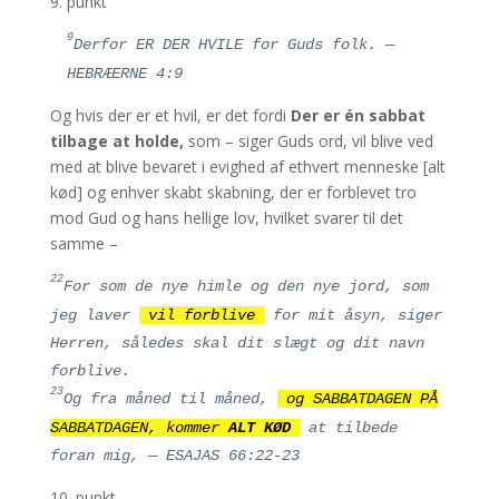
9. punkt
9
Derfor ER DER HVILE for Guds folk. —
HEBRÆERNE 4:9
Og hvis der er et hvil, er det fordi
Der er én sabbat
tilbage at holde,
som – siger Guds ord, vil blive ved
med at blive bevaret i evighed af ethvert menneske [alt
kød] og enhver skabt skabning, der er forblevet tro
mod Gud og hans hellige lov, hvilket svarer til det
samme –
22
For som de nye himle og den nye jord, som
jeg laver
vil forblive
for mit åsyn, siger
Herren, således skal dit slægt og dit navn
forblive.
23
Og fra måned til måned,
og SABBATDAGEN PÅ
SABBATDAGEN, kommer
ALT KØD
at tilbede
foran mig, — ESAJAS 66:22-23
10. punkt