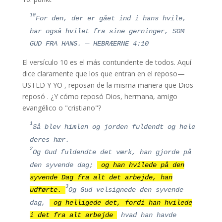
10
For den, der er gået ind i hans hvile,
har også hvilet fra sine gerninger, SOM
GUD FRA HANS. — HEBRÆERNE 4:10
El versículo 10 es el más contundente de todos. Aquí
dice claramente que los que entran en el reposo—
USTED Y YO , reposan de la misma manera que Dios
reposó . ¿Y cómo reposó Dios, hermana, amigo
evangélico o "cristiano"?
1
Så blev himlen og jorden fuldendt og hele
deres hær.
2
Og Gud fuldendte det værk, han gjorde på
den syvende dag;
og han hvilede på den
syvende Dag fra alt det arbejde, han
3
udførte.
Og Gud velsignede den syvende
dag,
og helligede det, fordi han hvilede
i det fra alt arbejde
hvad han havde