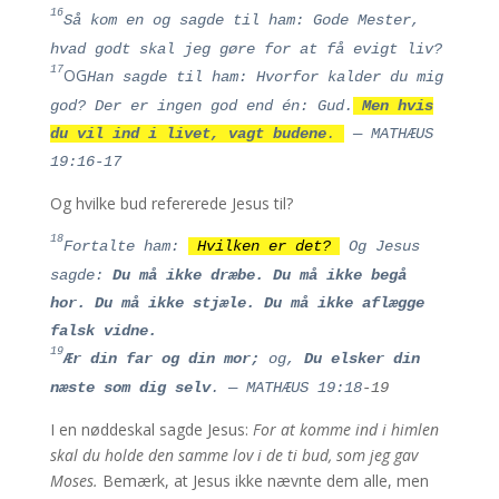
16
Så kom en og sagde til ham: Gode Mester,
hvad godt skal jeg gøre for at få evigt liv?
17
OG
Han sagde til ham: Hvorfor kalder du mig
god? Der er ingen god end én: Gud.
Men hvis
du vil ind i livet,
vagt
budene
.
— MATHÆUS
19:16-17
Og hvilke bud refererede Jesus til?
18
Fortalte ham:
Hvilken er det?
Og Jesus
sagde:
Du må ikke dræbe. Du må ikke begå
hor. Du må ikke stjæle. Du må ikke aflægge
falsk vidne.
19
Ær din far og din mor;
og,
Du elsker din
næste som dig selv
.
— MATHÆUS 19:18
-19
I en nøddeskal sagde Jesus:
For at komme ind i himlen
skal du holde den samme lov i de ti bud, som jeg gav
Moses.
Bemærk, at Jesus ikke nævnte dem alle, men