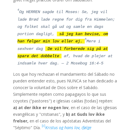
4
Og HERREN sagde til Moses: Se, jeg vil
lade Brød lade regne for dig fra Himmelen;
og folket skal gå ud og samle en dags
portion dagligt,
så jeg kan bevise, om
5
han følger min lov eller ej.
Mere i
sex
hver dag
De vil forberede sig på at
spare det dobbelte
af, hvad de plejer at
indsamle hver dag. — 2 Mosebog 16:4-5
Los que hoy rechazan el mandamiento del Sábado no
pueden entender esto, pues NUNCA se han dedicado a
conocer la voluntad de Dios sobre el Sabádo.
Simplemente repiten como papagayos lo que sus
coyotes ("pastores") e iglesias caídas [todas] repiten:
a) at der ikke er nogen lov
, en el caso de las iglesias
evangélicas y "cristianas", y
b) at Guds lov ikke
frelser,
en el caso de los apóstatas Adventistas del
[c]
"Séptimo" Día.
Kristus og hans lov, ifølge