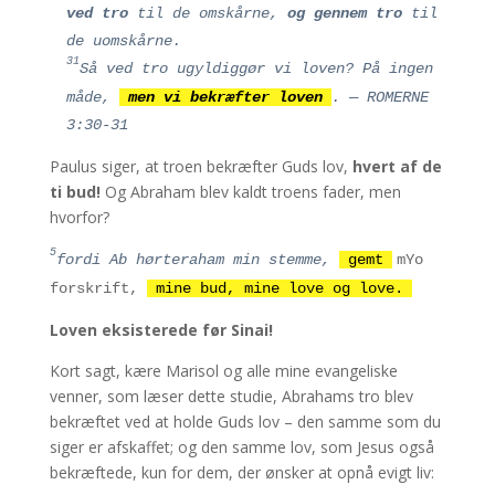
ved tro
til de omskårne,
og gennem tro
til
de uomskårne.
31
Så ved tro ugyldiggør vi loven? På ingen
måde,
men vi bekræfter loven
. — ROMERNE
3:30-31
Paulus siger, at troen bekræfter Guds lov,
hvert af de
ti bud!
Og Abraham blev kaldt troens fader, men
hvorfor?
5
fordi Ab hørte
raham
min stemme,
gemt
m
Yo
forskrift,
mine bud, mine love og love.
Loven eksisterede før Sinai!
Kort sagt, kære Marisol og alle mine evangeliske
venner, som læser dette studie, Abrahams tro blev
bekræftet ved at holde Guds lov – den samme som du
siger er afskaffet; og den samme lov, som Jesus også
bekræftede, kun for dem, der ønsker at opnå evigt liv: