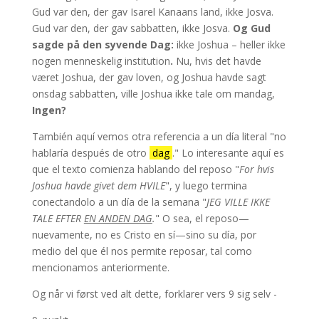
Gud var den, der gav Isarel Kanaans land, ikke Josva.
Gud var den, der gav sabbatten, ikke Josva.
Og Gud
sagde på den syvende Dag:
ikke Joshua – heller ikke
nogen menneskelig institution
.
Nu, hvis det havde
været Joshua, der gav loven, og Joshua havde sagt
onsdag sabbatten, ville Joshua ikke tale om mandag,
Ingen?
También aquí vemos otra referencia a un día literal "no
hablaría después de otro
dag
." Lo interesante aquí es
que el texto comienza hablando del reposo "
For hvis
Joshua havde givet dem HVILE
", y luego termina
conectandolo a un día de la semana "
JEG VILLE IKKE
TALE EFTER
EN ANDEN DAG
.
" O sea, el reposo—
nuevamente, no es Cristo en sí—sino su día, por
medio del que él nos permite reposar, tal como
mencionamos anteriormente.
Og når vi først ved alt dette, forklarer vers 9 sig selv -