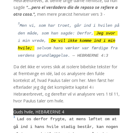
Hebræerbrevet, at denne unge dame henviste, da hun
sagde
"…pero el verdadero día de reposo se refiere a
otra cosa.",
men mere præcist henviser vers 3 -
3
Men vi, som har troet, går ind i hvilen på
den måde, som han sagde:
Derfor,
Jeg svor
i min vrede,
De vil ikke komme ind i min
hvile;
selvom hans værker var færdige fra
verdens grundlæggelse.
— HEBRÆERNE 4:3
Da det ikke er vores skik at isolere bibelske tekster for
at fremtvinge en idé, lad os analysere den fulde
kontekst af, hvad Paulus taler om her. Men først her
efterlader jeg dig det komplette kapitel 4 i
Hebræerbrevet, og derefter vil vi analysere vers 1 til 11,
hvor Paulus taler om hvile.
Guds hvile, HEBRÆERNE 4
1
Lad os derfor frygte, at mens løftet om at
gå ind i hans hvile stadig består, kan nogen