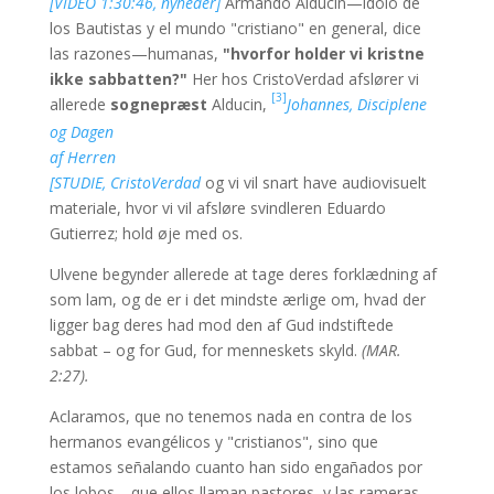
[VIDEO 1:30:46, nyheder]
Armando Alducín—idolo de
los Bautistas y el mundo "cristiano" en general, dice
las razones—humanas,
"hvorfor holder vi kristne
ikke sabbatten?"
Her hos CristoVerdad afslører vi
[3]
allerede
sognepræst
Alducin,
Johannes, Disciplene
og Dagen
af Herren
[STUDIE, CristoVerdad
og vi vil snart have audiovisuelt
materiale, hvor vi vil afsløre svindleren Eduardo
Gutierrez; hold øje med os.
Ulvene begynder allerede at tage deres forklædning af
som lam, og de er i det mindste ærlige om, hvad der
ligger bag deres had mod den af Gud indstiftede
sabbat – og for Gud, for menneskets skyld.
(MAR.
2:27).
Aclaramos, que no tenemos nada en contra de los
hermanos evangélicos y "cristianos", sino que
estamos señalando cuanto han sido engañados por
los lobos—que ellos llaman pastores, y las rameras—