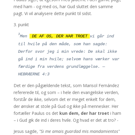
13
Og der er ingen skabt ting, som ikke er
med ham - og med os, har Gud sluttet den samme
pagt. Vi vil analysere dette punkt til sidst.
åbenbar i hans nærhed; men alt er nøgt og
åbent for hans øjne, som vi skal aflægge
3. punkt
regnskab for. Jesus den store ypperstepræst
14
3
Derfor, eftersom vi har en stor
Men
DE AF OS, DER HAR TROET
vi går ind
ypperstepræst, som er gået gennem himlen,
til hvile på den måde, som han sagde:
Jesus, Guds søn, så lad os holde fast ved
Derfor svor jeg i min vrede: De skal ikke
vores bekendelse. 15 Thi vi have ikke en
gå ind i min hvile; selvom hans værker var
Ypperstepræst, som ikke kan have Medlidenhed
færdige fra verdens grundlæggelse. —
med vore Skrøbeligheder, men en, som blev
HEBRÆERNE 4:3
fristet paa alle Maader ligesom vi, dog uden
Det er den pågældende tekst, som Marisol Fernández
Synd. 16 Lad os derfor med frimodighed nærme
refererede til, og som – i hele den evangeliske verden,
os nådens trone, at vi kan opnå
forstår de ikke, selvom det er meget enkelt for dem,
barmhjertighed og finde nåde til hjælp i
der ønsker at stole på Gud og ikke på mennesker. Her
nødens tid.
— HEBRÆERNE 4:1-14
fortæller Paulus os det
kun dem, der har troet
i ham
– i Gud gik de ind i deres hvile. Og hvad er det at tro? -
Jesus sagde,
"Si me amais guardad mis mandamientos"