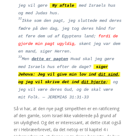
jeg vil gøre
Ny aftale
med Israels hus
og med Judas hus.
32
Ikke som den pagt, jeg sluttede med deres
fædre på den dag, jeg tog deres hånd for
at føre dem ud af Egyptens land;
fordi de
gjorde min pagt ugyldig,
skønt jeg var dem
en mand, siger Herren.
33
Men
dette er pagten
Hvad skal jeg gøre
med Israels hus efter de dage?
siger
Jehova:
Jeg vil give min lov ind
dit sind
,
og jeg vil skrive det ind
dit hjerte
;
og
jeg vil være deres Gud, og de skal være
mit Folk.
— JEREMIAS 31:31-33
Så vi har, at den nye pagt simpelthen er en ratificering
af den gamle, som Israel ikke validerede på grund af
sin ulydighed. Og det er interessant, at dette citat også
er i Hebræerbrevet, da det netop er til kapitel 4 i