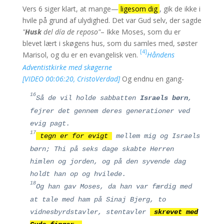
Vers 6 siger klart, at mange—
ligesom dig
, gik de ikke i
hvile på grund af ulydighed. Det var Gud selv, der sagde
"
Husk
del día de reposo"
– Ikke Moses, som du er
blevet lært i skøgens hus, som du samles med, søster
[4]
Marisol, og du er en evangelisk ven.
Håndens
Adventistkirke med skøgerne
[VIDEO 00:06:20, CristoVerdad]
Og endnu en gang-
16
Så de vil holde sabbatten
Israels børn
,
fejrer det gennem deres generationer ved
evig pagt.
17
tegn er for evigt
mellem mig og Israels
børn; Thi på seks dage skabte Herren
himlen og jorden, og på den syvende dag
holdt han op og hvilede.
18
Og han gav Moses, da han var færdig med
at tale med ham på Sinaj Bjerg, to
vidnesbyrdstavler, stentavler
skrevet med