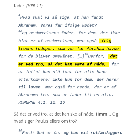
fader.
(HEB 11).
4
Hvad skal vi så sige, at han fandt
Abraham
,
Vores far
ifølge kødet?
12
og omskærelsens fader, for dem, der ikke
blot er af omskærelsen, men også
følg
troens fodspor, som vor far Abraham havde
16
før de bliver omskåret. […]
Derfor,
det
er ved tro, så det kan være af nåde
,
for
at løftet kan stå fast for alle hans
efterkommere;
ikke kun for dem, der hører
til loven
, men også for hende, der er af
Abrahams tro, som er fader til os alle. —
ROMERNE 4:1, 12, 16
Så det er ved tro, at det kan ske af nåde,
Hmm…
Og
hvad siger Paulus ellers om tro?
30
Fordi Gud er én,
og han vil retfærdiggøre