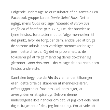
Følgende undersøgelse er resultatet af en samtale i en
Facebook-gruppe kaldet
Dante Gebel Fans.
Det er
rigtigt, mens Guds ord siger
"maldito el varón que
confía en el hombre" (JER. 17:5),
De, der hævder at
tjene Kristus, fortsætter med at følge mennesker, til
det punkt, hvor de forguder dem, endda ved at bruge
de samme udtryk, som verdslige mennesker bruger,
fans
I dette tilfælde
.
Og det er problemet, at de
fokuserer på at følge mænd og deres doktriner og
glemmer
"sana doctrina"
– det vil sige de doktriner, som
Kristus underviste.
Samtalen begyndte da
Ale Sos
-en anden tilhænger -
eller i dette tilfælde skaberen af menneskelærer,
offentliggjorde et foto om kød, som siger, at
arvesynden er at spise dyr. Selvom denne
undersøgelse ikke handler om det, vil jeg kort dele med
dig et fragment af det, jeg fortalte dig. For at vide lidt