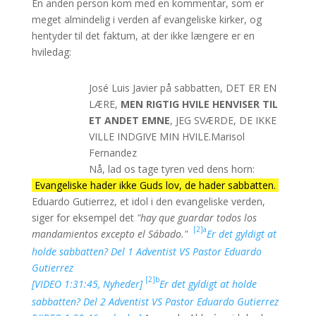
En anden person kom med en kommentar, som er
Kristus er Herre, og som Herre har han sin dag, LIGE
meget almindelig i verden af evangeliske kirker, og
[d]1
SOM SATAN HAR SIN, søndag.
Katekismus af det
hentyder til det faktum, at der ikke længere er en
hellige koncil i Trent
hviledag:
[d]2
[STUDIE, CristoVerdad]
Det kongelige akademi for det
spanske sprog og El Sábado
José Luis Javier på sabbatten, DET ER EN
[d]3
[STUDIE, CristoVerdad]
Dyrets mærke og
LÆRE,
MEN RIGTIG HVILE
HENVISER TIL
mikrochippen
ET ANDET EMNE
, JEG SVÆRDE, DE IKKE
[STUDIE, CristoVerdad]
Miguel H. Javier
VILLE INDGIVE MIN HVILE.
Marisol
Fernandez
Nå, lad os tage tyren ved dens horn:
Evangeliske hader ikke Guds lov, de hader sabbatten.
Eduardo Gutierrez, et idol i den evangeliske verden,
siger for eksempel det
"hay que guardar todos los
[2]a
mandamientos excepto el Sábado."
Er det gyldigt at
holde sabbatten? Del 1 Adventist VS Pastor Eduardo
Gutierrez
[2]b
[VIDEO 1:31:45, Nyheder]
Er det gyldigt at holde
sabbatten? Del 2 Adventist VS Pastor Eduardo Gutierrez