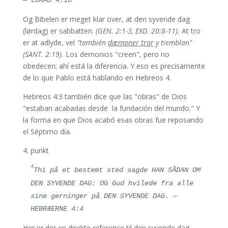
— LUKAS 4:16
Og Bibelen er meget klar over, at den syvende dag
(lørdag) er sabbatten.
(GEN. 2:1-3, EXD. 20:8-11).
At tro
er at adlyde, vel
"también
dæmoner tror
y tiemblan"
(SANT. 2:19).
Los demonios "creen", pero no
obedecen; ahí está la diferencia. Y eso es precisamente
de lo que Pablo está hablando en Hebreos 4.
Hebreos 4:3 también dice que las "obras" de Dios
"estaban acabadas desde la fundación del mundo." Y
la forma en que Dios acabó esas obras fue reposando
el Séptimo día.
4. punkt
4
Thi på et bestemt sted sagde HAN SÅDAN OM
DEN SYVENDE DAG: OG Gud hvilede fra alle
sine gerninger på DEN SYVENDE DAG. —
HEBRÆERNE 4:4
Her er der en direkte reference til den syvende dag,