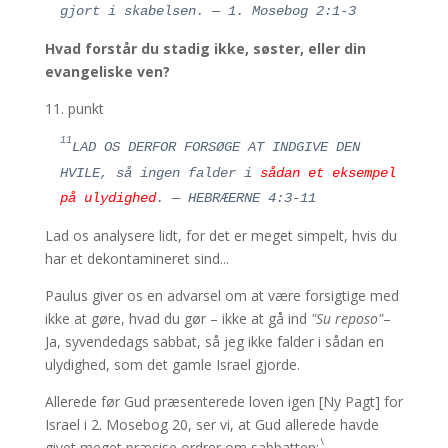
gjort i skabelsen. — 1. Mosebog 2:1-3
Hvad forstår du stadig ikke, søster, eller din
evangeliske ven?
11. punkt
11
LAD OS DERFOR FORSØGE AT INDGIVE DEN
HVILE, så ingen falder i
sådan et eksempel
på ulydighed
. — HEBRÆERNE 4:3-11
Lad os analysere lidt, for det er meget simpelt, hvis du
har et dekontamineret sind...
Paulus giver os en advarsel om at være forsigtige med
ikke at gøre, hvad du gør – ikke at gå ind
"Su reposo"
–
Ja, syvendedags sabbat, så jeg ikke falder i sådan en
ulydighed, som det gamle Israel gjorde.
Allerede før Gud præsenterede loven igen [Ny Pagt] for
Israel i 2. Mosebog 20, ser vi, at Gud allerede havde
\
givet meget præcise ordrer om sabbatten: