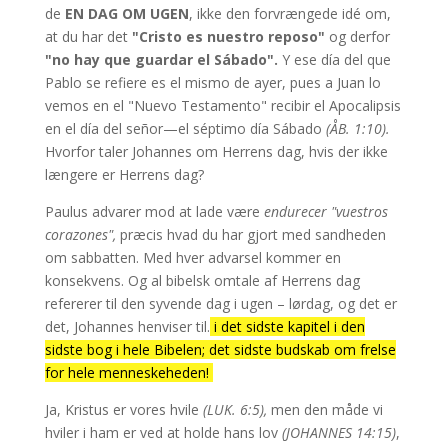
forsamlede til ham.
— ESAJAS 56:1-8
de
EN DAG OM UGEN
, ikke den forvrængede idé om,
at du har det
"Cristo es nuestro reposo"
og derfor
"no hay que guardar el Sábado".
Y ese día del que
Pablo se refiere es el mismo de ayer, pues a Juan lo
vemos en el "Nuevo Testamento" recibir el Apocalipsis
en el día del señor—el séptimo día Sábado
(ÅB. 1:10).
Hvorfor taler Johannes om Herrens dag, hvis der ikke
længere er Herrens dag?
Paulus advarer mod at lade være
endurecer "vuestros
corazones",
præcis hvad du har gjort med sandheden
om sabbatten. Med hver advarsel kommer en
konsekvens. Og al bibelsk omtale af Herrens dag
refererer til den syvende dag i ugen – lørdag, og det er
det, Johannes henviser til.
i det sidste kapitel i den
sidste bog i hele Bibelen; det sidste budskab om frelse
for hele menneskeheden!
Ja, Kristus er vores hvile
(LUK. 6:5),
men den måde vi
hviler i ham er ved at holde hans lov
(JOHANNES 14:15)
,