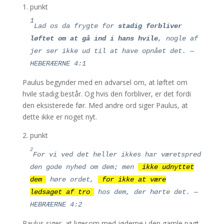
7
igen bestemmer en dag: I dag, siger efter
1. punkt
så lang tid, gennem David, som det blev
1
Lad os da frygte for
stadig forbliver
sagt: Hvis du hører hans røst i dag,
løftet om at gå ind i hans hvile
, nogle af
forhærder ikke jeres hjerter.
jer ser ikke ud til at have opnået det. —
8
For hvis Josua havde givet dem hvile, ville
HEBERÆERNE 4:1
han ikke tale efter en anden dag.
9
Paulus begynder med en advarsel om, at løftet om
Derfor er der en hvile for Guds folk.
10
hvile stadig består. Og hvis den forbliver, er det fordi
Thi den, der er gået ind i hans hvile, har
den eksisterede før. Med andre ord siger Paulus, at
også hvilet fra sine gerninger, ligesom Gud
dette ikke er noget nyt.
har hvilet fra sine.
11
Lad os derfor prøve at gå ind i den hvile,
2. punkt
så ingen falder i et sådant eksempel på
2
For vi ved det heller ikke
s har været
spred
ulydighed.
den gode nyhed om dem; men
ikke udnyttet
12
For Guds ord er levende og virksomt og
dem
høre ordet,
for ikke at være
skarpere end noget tveægget sværd; og
ledsaget af tro
hos dem, der hørte det. —
trænger ind til opdelingen af sjæl og ånd,
HEBRÆERNE 4:2
led og marv og skelner hjertets tanker og
hensigter.
Paulus siger, at ligesom med jøderne i den gamle pagt,