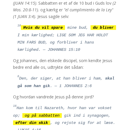
(JUAN 14:15)
. Sabbatten er et af de 10 bud i Guds lov
(2
Mos. 20:8-11).
og kærlig er
"el cumplimiento de la Ley"
(1 JUAN 3:4).
Jesus sagde selv:
10
Hvis du vil spare
mine bud,
du bliver
I min kærlighed; LIGE SOM JEG HAR HOLDT
MIN FARS BUD, og forbliver i hans
kærlighed. — JOHANNES 15:10
Og Johannes, den elskede discipel, som kendte Jesus
bedre end alle os, udtrykte det sådan:
6
Den, der siger, at han bliver i ham,
skal
gå som han gik
. — 1 JOHANNES 2:6
Og hvordan vandrede Jesus på denne jord?
16
Han kom til Nazareth, hvor han var vokset
op;
og på sabbatten
gik ind i synagogen,
efter din skik
, og rejste sig for at læse.