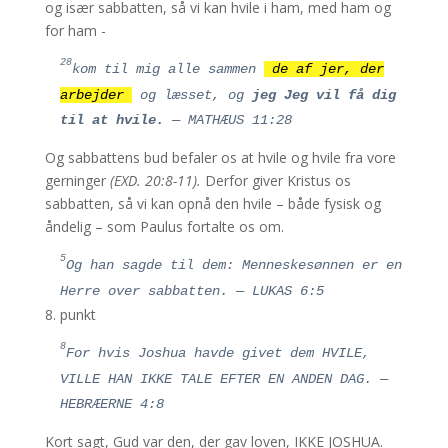
og især sabbatten, så vi kan hvile i ham, med ham og
for ham -
28
kom til mig alle sammen
de af jer, der
arbejder
og læsset, og
jeg
Jeg vil få dig
til at hvile.
— MATHÆUS 11:28
Og sabbattens bud befaler os at hvile og hvile fra vore
gerninger
(EXD. 20:8-11).
Derfor giver Kristus os
sabbatten, så vi kan opnå den hvile – både fysisk og
åndelig – som Paulus fortalte os om.
5
Og han sagde til dem: Menneskesønnen er en
Herre over sabbatten.
— LUKAS 6:5
8. punkt
8
For hvis Joshua havde givet dem HVILE,
VILLE HAN IKKE TALE EFTER EN ANDEN DAG. —
HEBRÆERNE 4:8
Kort sagt, Gud var den, der gav loven, IKKE JOSHUA.