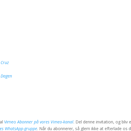
 Cruz
g Dagen
nal
Vimeo
Abonner på vores Vimeo-kanal
. Del denne invitation, og bliv 
res WhatsApp-gruppe
. Når du abonnerer, så glem ikke at efterlade os d