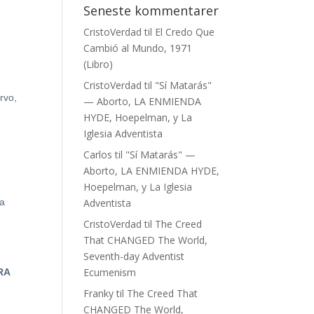
Seneste kommentarer
CristoVerdad
til
El Credo Que
Cambió al Mundo, 1971
(Libro)
CristoVerdad
til
"Sí Matarás"
ervo,
— Aborto, LA ENMIENDA
HYDE, Hoepelman, y La
Iglesia Adventista
Carlos
til
"Sí Matarás" —
Aborto, LA ENMIENDA HYDE,
Hoepelman, y La Iglesia
ía
Adventista
CristoVerdad
til
The Creed
That CHANGED The World,
Seventh-day Adventist
Ecumenism
RA
Franky
til
The Creed That
CHANGED The World,