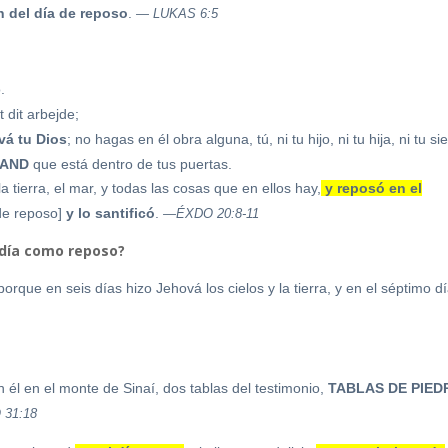
 del día de reposo
.
— LUKAS 6:5
.
 dit arbejde;
vá tu Dios
; no hagas en él obra alguna, tú, ni tu hijo, ni tu hija, ni tu si
LAND
que está dentro de tus puertas.
a tierra, el mar, y todas las cosas que en ellos hay,
y reposó en el
 de reposo]
y lo santificó
.
—ÉXDO 20:8-11
 día como reposo?
porque en seis días hizo Jehová los cielos y la tierra, y en el séptimo d
 él en el monte de Sinaí, dos tablas del testimonio,
TABLAS DE PIED
31:18