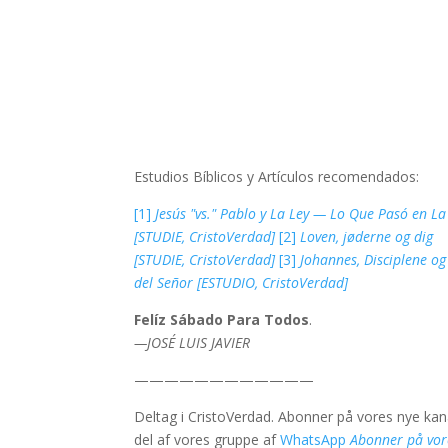
Estudios Bíblicos y Artículos recomendados:
[1]
Jesús "vs." Pablo y La Ley — Lo Que Pasó en La
[STUDIE, CristoVerdad]
[2]
Loven, jøderne og dig
[STUDIE, CristoVerdad]
[3]
Johannes, Disciplene o
del Señor [ESTUDIO, CristoVerdad]
Felíz Sábado Para Todos
.
—JOSÉ LUIS JAVIER
————————————
Deltag i CristoVerdad. Abonner på vores nye ka
del af vores gruppe af
WhatsApp
Abonner på vo