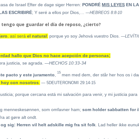
casa de Israel
Efter de dage siger Herren:
PONDRÉ
MIS LEYES
EN LA
LAS ESCR
IBIRÉ
;
Y seré a ellos por Dios,…
—HEBREOS 8:8-10
no tengo que guardar el día de reposo, ¿cierto?
jero
, así será
el
natural
:
porque yo soy Jehová vuestro Dios.
—LEVÍTI
erdad hallo que Dios no hace acepción de personas;
ra justicia, se agrada.
—HECHOS 10:33-34
15
te pacto y este juramento
,
men med dem, der står her hos os i da
í hoy con nosotros
.
— 5DEUTERONOMI 29:14-15
sticia; porque cercana está mi salvación para venir, y mi justicia para
g menneskesønnen, som omfavner ham;
som holder sabbatten for 
ra at gøre alt ondt.
 og sig: Herren vil helt adskille mig fra sit folk
. Lad heller ikke eun