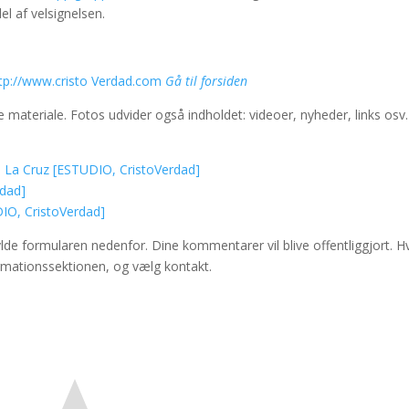
l af velsignelsen.
tp://www.cristo Verdad.com
Gå til forsiden
de materiale. Fotos udvider også indholdet: videoer, nyheder, links osv.
n La Cruz [ESTUDIO, CristoVerdad]
rdad]
DIO, CristoVerdad]
de formularen nedenfor. Dine kommentarer vil blive offentliggjort. H
formationssektionen, og vælg kontakt.