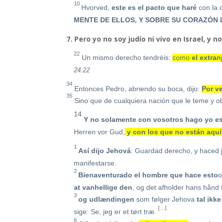
10
Hvorved,
este es el pacto que haré
con la 
MENTE DE ELLOS, Y SOBRE SU CORAZÓN 
7. Pero yo no soy judío ni vivo en Israel, y 
22
Un mismo derecho tendréis:
como
el
extran
24:22
34
Entonces Pedro, abriendo su boca, dijo:
Por v
35
Sino que de cualquiera nación que le teme y ob
14
Y no solamente con vosotros hago yo es
Herren vor Gud,
y con los que no están aqu
1
Así dijo Jehová
: Guardad derecho, y haced ju
manifestarse.
2
Bienaventurado el
hombre q
ue hace esto
o
at vanhellige den
, og det afholder hans hånd f
3
og udlændingen
som følger Jehova
tal ikke
[…]
sige: Se, jeg er et tørt træ.
6