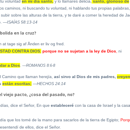
r tu voluntad
en mi día santo,
y lo llamares delicia,
santo, glorioso de
os caminos, ni buscando tu voluntad, ni hablando tus propias palabras
 subir sobre las alturas de la tierra, y te daré a comer la heredad de J
o.
—ISAÍAS 58:13-14
bolida en la cruz?
 at tage sig af Ånden er liv og fred.
STAD CONTRA DIOS
;
porque no se sujetan a la ley de Dios
,
ni
dar a Dios
.
—ROMANOS 8:6-8
l Camino que llaman herejía,
así sirvo al Dios de mis padres,
creye
as
están escritas;
—HECHOS 24:14
l viejo pacto, ¿cosa del pasado, no?
días, dice el Señor,
En que
estableceré
con la casa de Israel y la cas
 día que los tomé de la mano para sacarlos de la tierra de Egipto;
Porq
esentendí de ellos, dice el Señor.