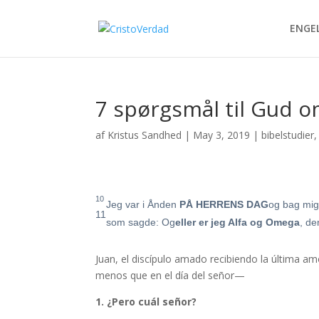
ENGE
7 spørgsmål til Gud 
af
Kristus Sandhed
|
May 3, 2019
|
bibelstudier
10
Jeg var i Ånden
PÅ HERRENS DAG
og bag mig
11
som sagde: Og
eller er jeg Alfa og Omega
, de
Juan, el discípulo amado recibiendo la última a
menos que en el día del señor—
1. ¿Pero cuál señor?