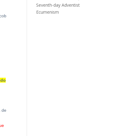
Seventh-day Adventist
,
Ecumenism
acob
ndo
a de
ue