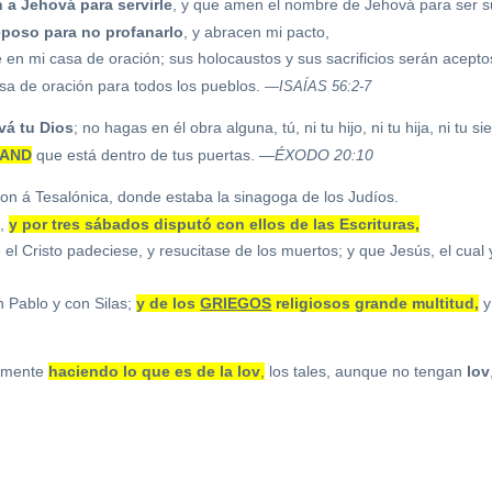
 a Jehová para servirle
, y que amen el nombre de Jehová para ser s
eposo para no profanarlo
, y abracen mi pacto,
ré en mi casa de oración; sus holocaustos y sus sacrificios serán acepto
sa de oración para todos los pueblos.
—ISAÍAS 56:2-7
vá tu Dios
; no hagas en él obra alguna, tú, ni tu hijo, ni tu hija, ni tu si
LAND
que está dentro de tus puertas.
—ÉXODO 20:10
n á Tesalónica, donde estaba la sinagoga de los Judíos.
s,
y por tres sábados disputó con ellos de las Escrituras,
l Cristo padeciese, y resucitase de los muertos; y que Jesús, el cual 
n Pablo y con Silas;
y de los
GRIEGOS
religiosos grande multitud,
y
almente
haciendo lo que es de la
lov
,
los tales, aunque no tengan
lov