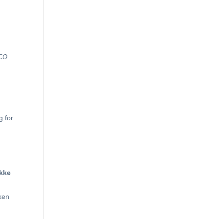
CO
g for
ikke
uken