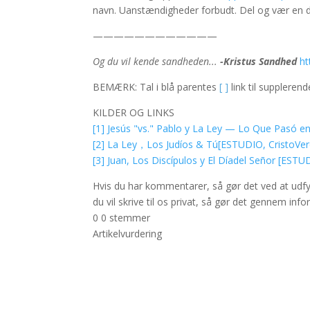
navn. Uanstændigheder forbudt. Del og vær en de
————————————
Og du vil kende sandheden...
-Kristus Sandhed
ht
BEMÆRK: Tal i blå parentes
[ ]
link til suppleren
KILDER OG LINKS
[1] Jesús "vs." Pablo y La Ley — Lo Que Pasó e
[2] La Ley，Los Judíos & Tú[ESTUDIO, CristoVe
[3] Juan, Los Discípulos y El Díadel Señor [ESTU
Hvis du har kommentarer, så gør det ved at udfyl
du vil skrive til os privat, så gør det gennem in
0
0
stemmer
Artikelvurdering