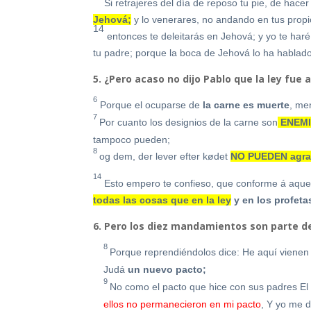
Si retrajeres del día de reposo tu pie, de hace
Jehová;
y lo venerares, no andando en tus propi
14
entonces te deleitarás en Jehová; y yo te haré
tu padre; porque la boca de Jehová lo ha hablad
5. ¿Pero acaso no dijo Pablo que la ley fue a
6
Porque el ocuparse de
la carne es muerte
, men
7
Por cuanto los designios de la carne son
ENEMI
tampoco pueden;
8
og dem, der lever efter kødet
NO PUEDEN agra
14
Esto empero te confieso, que conforme á aque
todas las cosas que en la ley
y en los profet
6. Pero los diez mandamientos son parte de
8
Porque reprendiéndolos dice:
He aquí vienen 
Judá
un nuevo pacto;
9
No como el pacto que hice con sus padres
El
ellos no permanecieron en mi pacto
,
Y yo me d