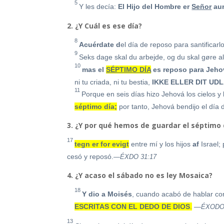
5
Y les decía:
El Hijo del Hombre
er
Señor
aun
2. ¿Y Cuál es ese día?
8
Acuérdate d
el día de reposo para santificarlo
9
Seks dage skal du arbejde, og du skal gøre alt
10
mas el
SÉPTIMO DÍA
es reposo para Jeho
ni tu criada, ni tu bestia,
IKKE ELLER DIT UD
11
Porque en seis días hizo Jehová los cielos y l
séptimo día;
por tanto, Jehová bendijo el día
3. ¿Y por qué hemos de guardar el séptimo
17
tegn er for evigt
entre
mí y los hijos
af
Israel; 
cesó y reposó.
—ÉXDO 31:17
4. ¿Y acaso el sábado no es ley Mosaica?
18
Y dio a Moisés
, cuando acabó de hablar con
ESCRITAS CON EL DEDO DE DIOS
.
—
ÉXODO 
13