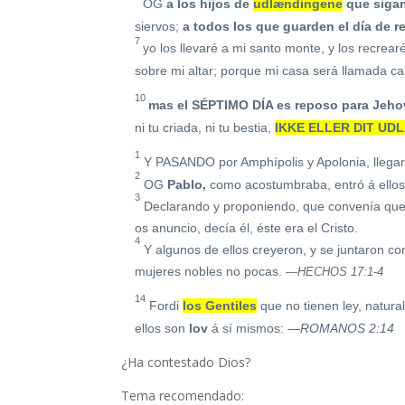
OG
a los hijos de
udlændingene
que sigan
siervos;
a todos los que guarden el día de r
7
yo los llevaré a mi santo monte, y los recrea
sobre
mi
altar; porque mi casa será llamada ca
10
mas el SÉPTIMO DÍA es reposo para Jeho
ni tu criada, ni tu bestia,
IKKE ELLER DIT UD
1
Y PASANDO por Amphípolis y Apolonia, llegaro
2
OG
Pablo,
como acostumbraba, entró á ello
3
Declarando y proponiendo, que convenía que e
os anuncio, decía él, éste era el Cristo.
4
Y algunos de ellos creyeron, y se juntaron co
mujeres nobles no pocas.
—HECHOS 17:1-4
14
Fordi
los Gentiles
que no tienen ley, natur
ellos son
lov
á sí mismos:
—ROMANOS 2:14
¿Ha contestado Dios?
Tema recomendado: