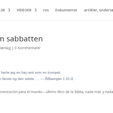
LSK
VIDEOER
ros
Dokumenter
artikler, undersø
om sabbatten
,
lørdag
|
0 Kommentarer
 hørte jeg en høj røst som en trompet,
n første og den sidste. …
— ÅBbaringen 1:10-11
monestación para el mundo—último libro de la Biblia, nada más y nad