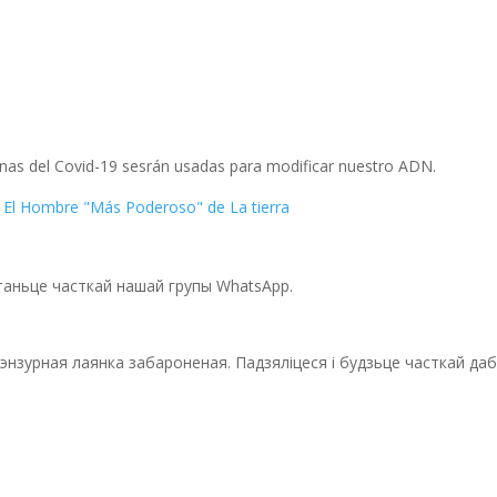
nas del Covid-19 sesrán usadas para modificar nuestro ADN.
y El Hombre "Más Poderoso" de La tierra
станьце часткай нашай групы WhatsApp.
ецэнзурная лаянка забароненая. Падзяліцеся і будзьце часткай да