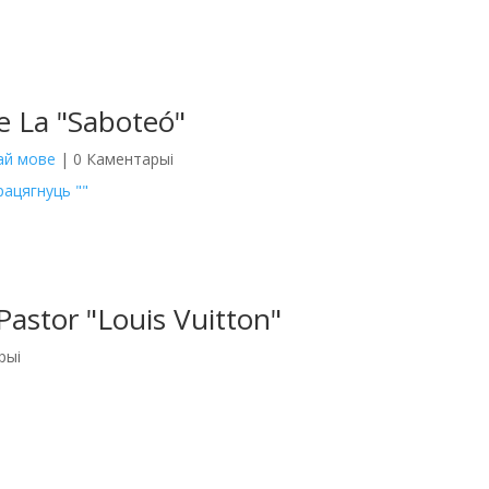
ue La "Saboteó"
кай мове
| 0 Каментарыі
рацягнуць ""
Pastor "Louis Vuitton"
рыі