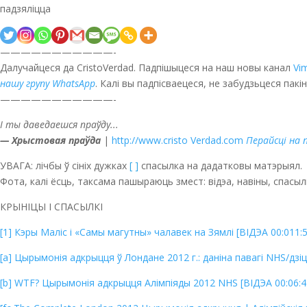
падзяліцца
———————————-
Далучайцеся да CristoVerdad. Падпішыцеся на наш новы канал
Vi
нашу групу WhatsApp
. Калі вы падпісваецеся, не забудзьцеся пак
———————————-
І ты даведаешся праўду...
— Хрыстовая праўда
|
http://www.cristo Verdad.com
Перайсці на
УВАГА: лічбы ў сініх дужках
[ ]
спасылка на дадатковы матэрыял.
Фота, калі ёсць, таксама пашыраюць змест: відэа, навіны, спасылкі 
КРЫНІЦЫ І СПАСЫЛКІ
[1] Кэры Маліс і «Самы магутны» чалавек на Зямлі [ВІДЭА 00:011:
[a] Цырымонія адкрыцця ў Лондане 2012 г.: даніна павагі NHS/дзі
[b] WTF? Цырымонія адкрыцця Алімпіяды 2012 NHS [ВІДЭА 00:06:4