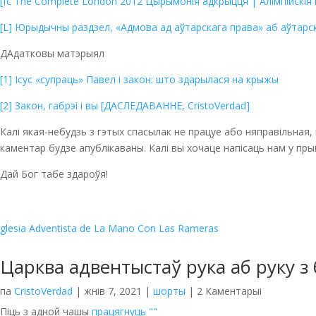
[fc The Complete London 2012 Цырымонія адкрыцця | Алімпійскія г
[L] Юрыдычны раздзел, «Адмова ад аўтарскага права» аб аўтарс
ДАдатковы матэрыял
[1] Ісус «супраць» Павел і закон: што здарылася на крыжы
[2] Закон, габрэі і вы [ДАСЛЕДАВАННЕ, CristoVerdad]
Калі якая-небудзь з гэтых спасылак не працуе або няправільная,
каментар будзе апублікаваны. Калі вы хочаце напісаць нам у прыв
Дай Бог табе здароўя!
Царква адвентыстаў рука аб руку з
па
CristoVerdad
|
жнів 7, 2021
|
шорты
| 2 Каментарыі
Піць з адной чашы
працягнуць ""