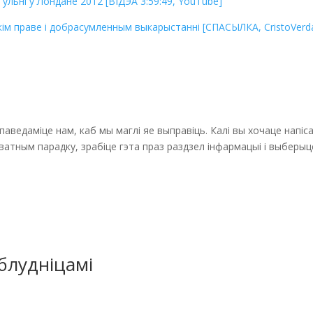
ульні ў Лондане 2012 [ВІДЭА 3:59:49, YouTube]
кім праве і добрасумленным выкарыстанні [СПАСЫЛКА, CristoVerd
 паведаміце нам, каб мы маглі яе выправіць. Калі вы хочаце напі
атным парадку, зрабіце гэта праз раздзел інфармацыі і выберыце 
 блудніцамі