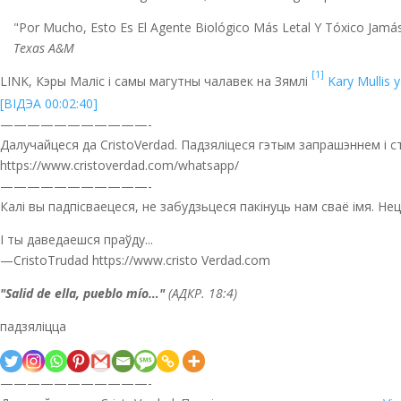
"Por Mucho, Esto Es El Agente Biológico Más Letal Y Tóxico Jam
Texas A&M
[1]
LINK, Кэры Маліс і самы магутны чалавек на Зямлі
Kary Mullis 
[ВІДЭА 00:02:40]
———————————-
Далучайцеся да CristoVerdad. Падзяліцеся гэтым запрашэннем і 
https://www.cristoverdad.com/whatsapp/
———————————-
Калі вы падпісваецеся, не забудзьцеся пакінуць нам сваё імя. Н
І ты даведаешся праўду...
—CristoTrudad https://www.cristo Verdad.com
"Salid de ella, pueblo mío…"
(АДКР. 18:4)
падзяліцца
———————————-