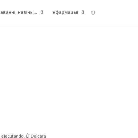
ванні, навіны...
інфармацыі
 ejecutando. Él Delcara