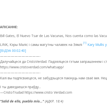
АПІСАННЕ:
Bill Gates, El Nuevo Tsar de Las Vacunas, Nos cuenta como las Vacu
[1]
LINK, Кэры Маліс і самы магутны чалавек на Зямлі
Kary Mullis 
[ВІДЭА 00:02:40]
———————————-
Далучайцеся да CristoVerdad. Падзяліцеся гэтым запрашэннем і 
https://www.cristoverdad.com/whatsapp/
———————————-
Калі вы падпісваецеся, не забудзьцеся пакінуць нам сваё імя. Н
І ты даведаешся праўду...
—CristoTrudad https://www.cristo Verdad.com
"Salid de ella, pueblo mío…"
(АДКР. 18:4)