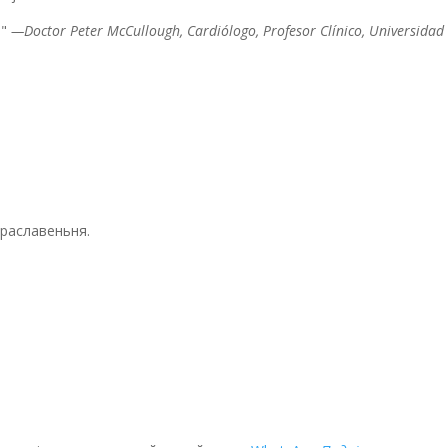
."
—Doctor Peter McCullough, Cardiólogo, Profesor Clínico, Universidad
браславеньня.