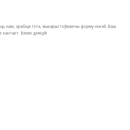
саць нам, зрабіце гэта, выкарыстоўваючы форму ніжэй; Ваш
кантакт. Вялікі дзякуй!