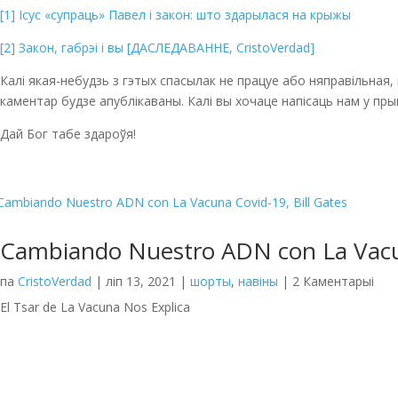
[1] Ісус «супраць» Павел і закон: што здарылася на крыжы
[2] Закон, габрэі і вы [ДАСЛЕДАВАННЕ, CristoVerdad]
Калі якая-небудзь з гэтых спасылак не працуе або няправільная,
каментар будзе апублікаваны. Калі вы хочаце напісаць нам у прыв
Дай Бог табе здароўя!
Cambiando Nuestro ADN con La Vacun
па
CristoVerdad
|
ліп 13, 2021
|
шорты
,
навіны
| 2 Каментарыі
El Tsar de La Vacuna Nos Explica