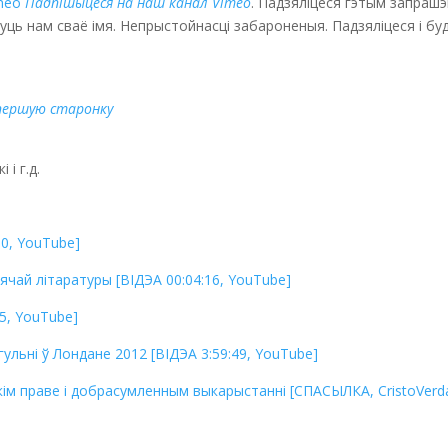
meo
Падпішыцеся на наш канал Vimeo
. Падзяліцеся гэтым запраш
інуць нам сваё імя. Непрыстойнасці забароненыя. Падзяліцеся і б
 першую старонку
і г.д.
50, YouTube]
цячай літаратуры [ВІДЭА 00:04:16, YouTube]
5, YouTube]
ульні ў Лондане 2012 [ВІДЭА 3:59:49, YouTube]
кім праве і добрасумленным выкарыстанні [СПАСЫЛКА, CristoVerd