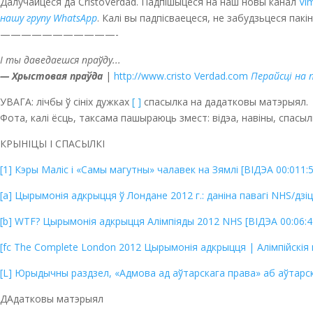
Далучайцеся да CristoVerdad. Падпішыцеся на наш новы канал
Vi
нашу групу WhatsApp
. Калі вы падпісваецеся, не забудзьцеся пак
———————————-
І ты даведаешся праўду...
— Хрыстовая праўда
|
http://www.cristo Verdad.com
Перайсці на
УВАГА: лічбы ў сініх дужках
[ ]
спасылка на дадатковы матэрыял.
Фота, калі ёсць, таксама пашыраюць змест: відэа, навіны, спасылкі 
КРЫНІЦЫ І СПАСЫЛКІ
[1] Кэры Маліс і «Самы магутны» чалавек на Зямлі [ВІДЭА 00:011:
[a] Цырымонія адкрыцця ў Лондане 2012 г.: даніна павагі NHS/дзі
[b] WTF? Цырымонія адкрыцця Алімпіяды 2012 NHS [ВІДЭА 00:06:4
[fc The Complete London 2012 Цырымонія адкрыцця | Алімпійскія г
[L] Юрыдычны раздзел, «Адмова ад аўтарскага права» аб аўтарс
ДАдатковы матэрыял