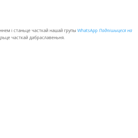
эннем і станьце часткай нашай групы
WhatsApp
Падпішыцеся на
удзьце часткай дабраславеньня.