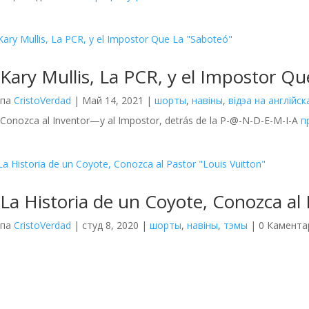
Kary Mullis, La PCR, y el Impostor Q
па
CristoVerdad
|
Май 14, 2021
|
шорты
,
навіны
,
відэа на англійс
Conozca al Inventor—y al Impostor, detrás de la P-@-N-D-E-M-I-A
п
La Historia de un Coyote, Conozca al 
па
CristoVerdad
|
студ 8, 2020
|
шорты
,
навіны
,
тэмы
| 0 Камента