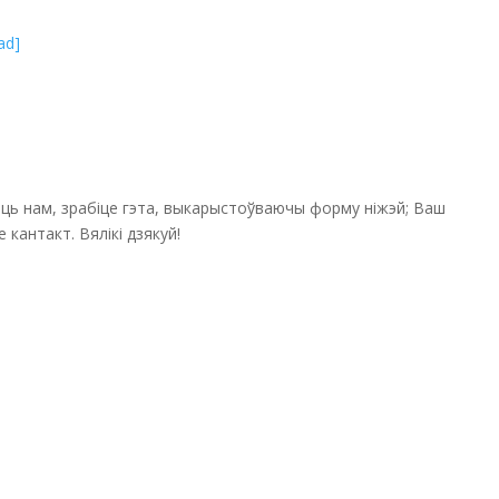
ad]
саць нам, зрабіце гэта, выкарыстоўваючы форму ніжэй; Ваш
кантакт. Вялікі дзякуй!