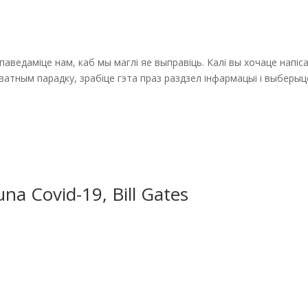
 паведаміце нам, каб мы маглі яе выправіць. Калі вы хочаце напі
атным парадку, зрабіце гэта праз раздзел інфармацыі і выберыце 
a Covid-19, Bill Gates