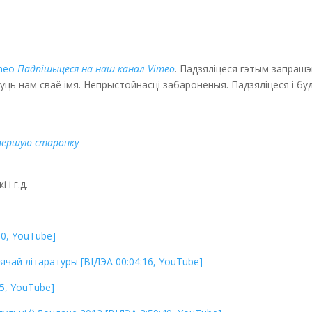
meo
Падпішыцеся на наш канал Vimeo
. Падзяліцеся гэтым запраш
інуць нам сваё імя. Непрыстойнасці забароненыя. Падзяліцеся і б
 першую старонку
і г.д.
50, YouTube]
цячай літаратуры [ВІДЭА 00:04:16, YouTube]
5, YouTube]