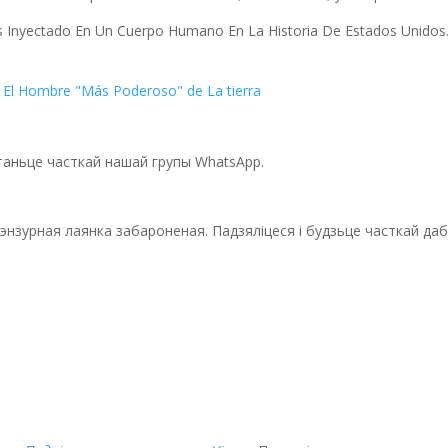
ás Inyectado En Un Cuerpo Humano En La Historia De Estados Unidos
y El Hombre "Más Poderoso" de La tierra
станьце часткай нашай групы WhatsApp.
ецэнзурная лаянка забароненая. Падзяліцеся і будзьце часткай да