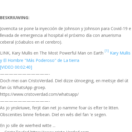
BESKRIUWING:
Jovencita se pone la inyección de Johnson y Johnson para Covid-19 e
llevada de emergencia al hospital el próximo día con anuerisma
ceberal (cóabulos en el cerebro).
[1]
LINK, Kary Mullis en The Most Powerful Man on Earth
Kary Mullis
y El Hombre "Más Poderoso" de La tierra
[VIDEO 00:02:40]
———————————-
Doch mei oan CristoVerdad. Diel dizze útnoeging, en meitsje diel út
fan ús WhatsApp-groep.
https://www.cristoverdad.com/whatsapp/
———————————-
As jo ynskriuwe, ferjit dan net jo namme foar ús efter te litten.
Obscenities binne ferbean. Diel en wês diel fan 'e segen.
En jo sille de wierheid witte ...