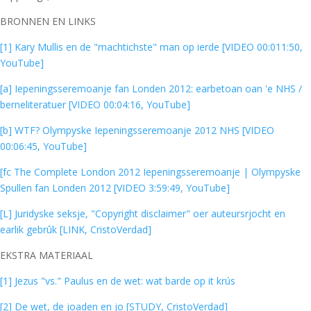
BRONNEN EN LINKS
[1] Kary Mullis en de "machtichste" man op ierde [VIDEO 00:011:50,
YouTube]
[a] Iepeningsseremoanje fan Londen 2012: earbetoan oan 'e NHS /
berneliteratuer [VIDEO 00:04:16, YouTube]
[b] WTF? Olympyske Iepeningsseremoanje 2012 NHS [VIDEO
00:06:45, YouTube]
[fc The Complete London 2012 Iepeningsseremoanje | Olympyske
Spullen fan Londen 2012 [VIDEO 3:59:49, YouTube]
[L] Juridyske seksje, "Copyright disclaimer" oer auteursrjocht en
earlik gebrûk [LINK, CristoVerdad]
EKSTRA MATERIAAL
[1] Jezus "vs." Paulus en de wet: wat barde op it krús
[2] De wet, de joaden en jo [STUDY, CristoVerdad]