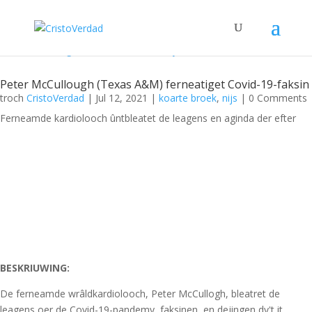
Peter McCullough (Texas A&M) ferneatiget Covid-19-faksin
troch
CristoVerdad
|
Jul 12, 2021
|
koarte broek
,
nijs
| 0 Comments
Ferneamde kardiolooch ûntbleatet de leagens en aginda der efter
BESKRIUWING:
De ferneamde wrâldkardiolooch, Peter McCullogh, bleatret de
leagens oer de Covid-19-pandemy, faksinen, en dejingen dy't it