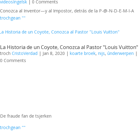
videosIngelsk
| 0 Comments
Conozca al Inventor—y al Impostor, detrás de la P-@-N-D-E-M-I-A
trochgean ""
La Historia de un Coyote, Conozca al Pastor "Louis Vuitton"
troch
CristoVerdad
|
Jan 8, 2020
|
koarte broek
,
nijs
,
ûnderwerpen
|
0 Comments
De fraude fan de tsjerken
trochgean ""