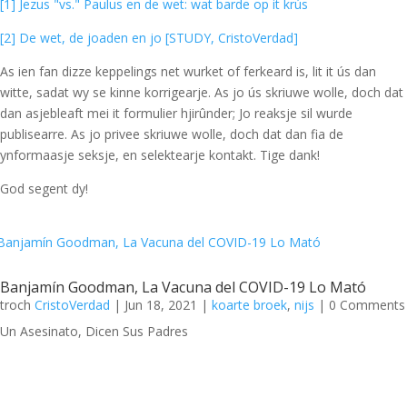
[1] Jezus "vs." Paulus en de wet: wat barde op it krús
[2] De wet, de joaden en jo [STUDY, CristoVerdad]
As ien fan dizze keppelings net wurket of ferkeard is, lit it ús dan
witte, sadat wy se kinne korrigearje. As jo ús skriuwe wolle, doch dat
dan asjebleaft mei it formulier hjirûnder; Jo reaksje sil wurde
publisearre. As jo privee skriuwe wolle, doch dat dan fia de
ynformaasje seksje, en selektearje kontakt. Tige dank!
God segent dy!
Banjamín Goodman, La Vacuna del COVID-19 Lo Mató
troch
CristoVerdad
|
Jun 18, 2021
|
koarte broek
,
nijs
| 0 Comments
Un Asesinato, Dicen Sus Padres