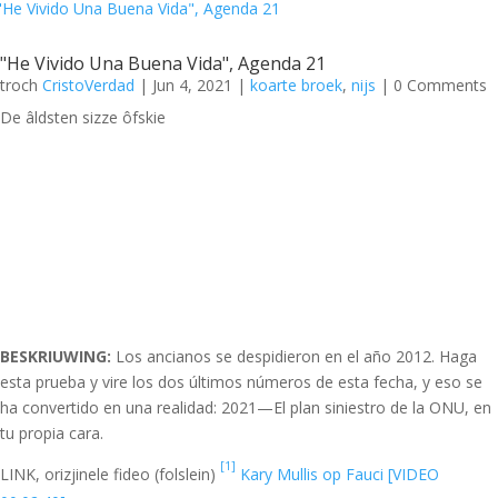
"He Vivido Una Buena Vida", Agenda 21
troch
CristoVerdad
|
Jun 4, 2021
|
koarte broek
,
nijs
| 0 Comments
De âldsten sizze ôfskie
.
BESKRIUWING:
Los ancianos se despidieron en el año 2012. Haga
esta prueba y vire los dos últimos números de esta fecha, y eso se
ha convertido en una realidad: 2021—El plan siniestro de la ONU, en
tu propia cara.
[1]
LINK, orizjinele fideo (folslein)
Kary Mullis op Fauci [VIDEO