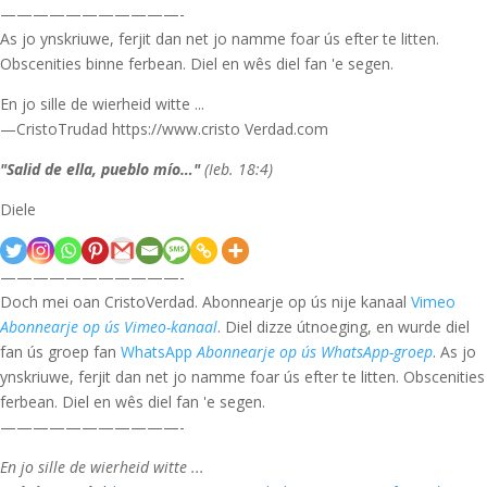
———————————-
As jo ynskriuwe, ferjit dan net jo namme foar ús efter te litten.
Obscenities binne ferbean. Diel en wês diel fan 'e segen.
En jo sille de wierheid witte ...
—CristoTrudad https://www.cristo Verdad.com
"Salid de ella, pueblo mío…"
(Ieb. 18:4)
Diele
———————————-
Doch mei oan CristoVerdad. Abonnearje op ús nije kanaal
Vimeo
Abonnearje op ús Vimeo-kanaal
. Diel dizze útnoeging, en wurde diel
fan ús groep fan
WhatsApp
Abonnearje op ús WhatsApp-groep
. As jo
ynskriuwe, ferjit dan net jo namme foar ús efter te litten. Obscenities
ferbean. Diel en wês diel fan 'e segen.
———————————-
En jo sille de wierheid witte ...