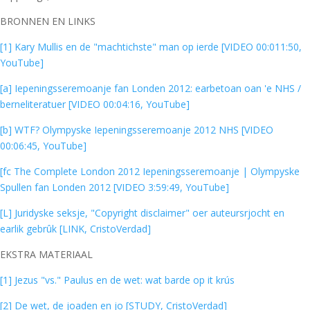
BRONNEN EN LINKS
[1] Kary Mullis en de "machtichste" man op ierde [VIDEO 00:011:50,
YouTube]
[a] Iepeningsseremoanje fan Londen 2012: earbetoan oan 'e NHS /
berneliteratuer [VIDEO 00:04:16, YouTube]
[b] WTF? Olympyske Iepeningsseremoanje 2012 NHS [VIDEO
00:06:45, YouTube]
[fc The Complete London 2012 Iepeningsseremoanje | Olympyske
Spullen fan Londen 2012 [VIDEO 3:59:49, YouTube]
[L] Juridyske seksje, "Copyright disclaimer" oer auteursrjocht en
earlik gebrûk [LINK, CristoVerdad]
EKSTRA MATERIAAL
[1] Jezus "vs." Paulus en de wet: wat barde op it krús
[2] De wet, de joaden en jo [STUDY, CristoVerdad]