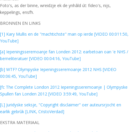
Foto's, as der binne, wreidzje ek de ynhâld út: fideo's, nijs,
keppelings, ensfh.
BRONNEN EN LINKS
[1] Kary Mullis en de "machtichste" man op ierde [VIDEO 00:011:50,
YouTube]
[a] Iepeningsseremoanje fan Londen 2012: earbetoan oan 'e NHS /
berneliteratuer [VIDEO 00:04:16, YouTube]
[b] WTF? Olympyske Iepeningsseremoanje 2012 NHS [VIDEO
00:06:45, YouTube]
[fc The Complete London 2012 Iepeningsseremoanje | Olympyske
Spullen fan Londen 2012 [VIDEO 3:59:49, YouTube]
[L] Juridyske seksje, "Copyright disclaimer" oer auteursrjocht en
earlik gebrûk [LINK, CristoVerdad]
EKSTRA MATERIAAL