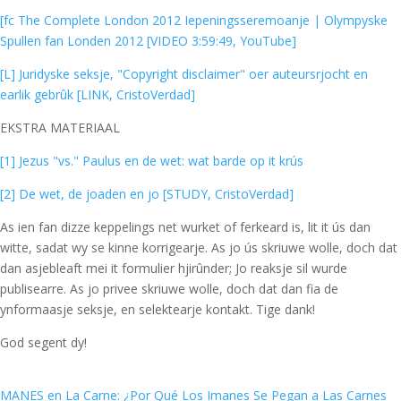
[fc The Complete London 2012 Iepeningsseremoanje | Olympyske
Spullen fan Londen 2012 [VIDEO 3:59:49, YouTube]
[L] Juridyske seksje, "Copyright disclaimer" oer auteursrjocht en
earlik gebrûk [LINK, CristoVerdad]
EKSTRA MATERIAAL
[1] Jezus "vs." Paulus en de wet: wat barde op it krús
[2] De wet, de joaden en jo [STUDY, CristoVerdad]
As ien fan dizze keppelings net wurket of ferkeard is, lit it ús dan
witte, sadat wy se kinne korrigearje. As jo ús skriuwe wolle, doch dat
dan asjebleaft mei it formulier hjirûnder; Jo reaksje sil wurde
publisearre. As jo privee skriuwe wolle, doch dat dan fia de
ynformaasje seksje, en selektearje kontakt. Tige dank!
God segent dy!