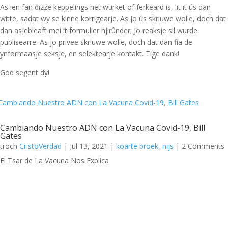
As ien fan dizze keppelings net wurket of ferkeard is, lit it ús dan
witte, sadat wy se kinne korrigearje. As jo ús skriuwe wolle, doch dat
dan asjebleaft mei it formulier hjirûnder; Jo reaksje sil wurde
publisearre. As jo privee skriuwe wolle, doch dat dan fia de
ynformaasje seksje, en selektearje kontakt. Tige dank!
God segent dy!
Cambiando Nuestro ADN con La Vacuna Covid-19, Bill
Gates
troch
CristoVerdad
|
Jul 13, 2021
|
koarte broek
,
nijs
| 2 Comments
El Tsar de La Vacuna Nos Explica