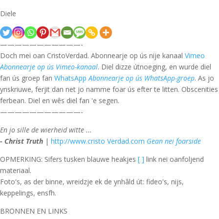
Diele
———————————-
Doch mei oan CristoVerdad. Abonnearje op ús nije kanaal
Vimeo
Abonnearje op ús Vimeo-kanaal
. Diel dizze útnoeging, en wurde diel
fan ús groep fan
WhatsApp
Abonnearje op ús WhatsApp-groep
. As jo
ynskriuwe, ferjit dan net jo namme foar ús efter te litten. Obscenities
ferbean. Diel en wês diel fan 'e segen.
———————————-
En jo sille de wierheid witte ...
- Christ Truth
|
http://www.cristo Verdad.com
Gean nei foarside
OPMERKING: Sifers tusken blauwe heakjes
[ ]
link nei oanfoljend
materiaal.
Foto's, as der binne, wreidzje ek de ynhâld út: fideo's, nijs,
keppelings, ensfh.
BRONNEN EN LINKS