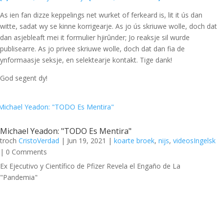
As ien fan dizze keppelings net wurket of ferkeard is, lit it ús dan
witte, sadat wy se kinne korrigearje. As jo ús skriuwe wolle, doch dat
dan asjebleaft mei it formulier hjirûnder; Jo reaksje sil wurde
publisearre. As jo privee skriuwe wolle, doch dat dan fia de
ynformaasje seksje, en selektearje kontakt. Tige dank!
God segent dy!
Michael Yeadon: "TODO Es Mentira"
troch
CristoVerdad
|
Jun 19, 2021
|
koarte broek
,
nijs
,
videosIngelsk
| 0 Comments
Ex Ejecutivo y Científico de Pfizer Revela el Engaño de La
"Pandemia"