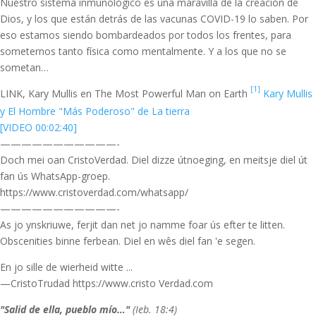
Nuestro sistema inmunológico es una maravilla de la creación de
Dios, y los que están detrás de las vacunas COVID-19 lo saben. Por
eso estamos siendo bombardeados por todos los frentes, para
someternos tanto física como mentalmente. Y a los que no se
sometan…
[1]
LINK, Kary Mullis en The Most Powerful Man on Earth
Kary Mullis
y El Hombre "Más Poderoso" de La tierra
[VIDEO 00:02:40]
———————————-
Doch mei oan CristoVerdad. Diel dizze útnoeging, en meitsje diel út
fan ús WhatsApp-groep.
https://www.cristoverdad.com/whatsapp/
———————————-
As jo ynskriuwe, ferjit dan net jo namme foar ús efter te litten.
Obscenities binne ferbean. Diel en wês diel fan 'e segen.
En jo sille de wierheid witte ...
—CristoTrudad https://www.cristo Verdad.com
"Salid de ella, pueblo mío…"
(Ieb. 18:4)