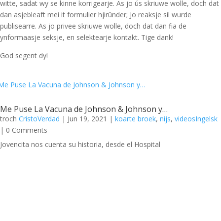
witte, sadat wy se kinne korrigearje. As jo ús skriuwe wolle, doch dat
dan asjebleaft mei it formulier hjirûnder; Jo reaksje sil wurde
publisearre. As jo privee skriuwe wolle, doch dat dan fia de
ynformaasje seksje, en selektearje kontakt. Tige dank!
God segent dy!
Me Puse La Vacuna de Johnson & Johnson y…
troch
CristoVerdad
|
Jun 19, 2021
|
koarte broek
,
nijs
,
videosIngelsk
| 0 Comments
Jovencita nos cuenta su historia, desde el Hospital