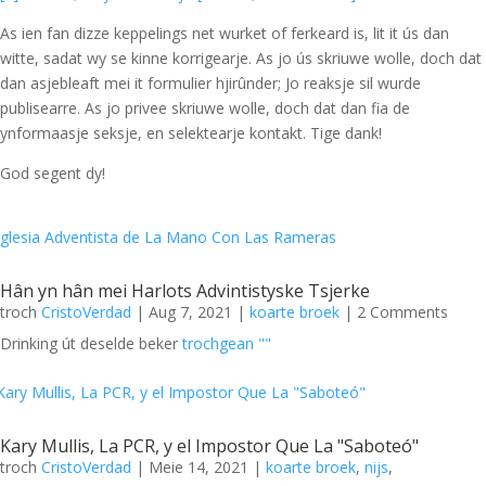
As ien fan dizze keppelings net wurket of ferkeard is, lit it ús dan
witte, sadat wy se kinne korrigearje. As jo ús skriuwe wolle, doch dat
dan asjebleaft mei it formulier hjirûnder; Jo reaksje sil wurde
publisearre. As jo privee skriuwe wolle, doch dat dan fia de
ynformaasje seksje, en selektearje kontakt. Tige dank!
God segent dy!
Hân yn hân mei Harlots Advintistyske Tsjerke
troch
CristoVerdad
|
Aug 7, 2021
|
koarte broek
| 2 Comments
Drinking út deselde beker
trochgean ""
Kary Mullis, La PCR, y el Impostor Que La "Saboteó"
troch
CristoVerdad
|
Meie 14, 2021
|
koarte broek
,
nijs
,