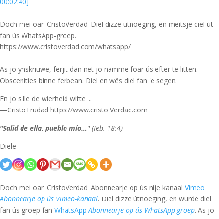
00:02:40]
———————————-
Doch mei oan CristoVerdad. Diel dizze útnoeging, en meitsje diel út
fan ús WhatsApp-groep.
https://www.cristoverdad.com/whatsapp/
———————————-
As jo ynskriuwe, ferjit dan net jo namme foar ús efter te litten.
Obscenities binne ferbean. Diel en wês diel fan 'e segen.
En jo sille de wierheid witte ...
—CristoTrudad https://www.cristo Verdad.com
"Salid de ella, pueblo mío…"
(Ieb. 18:4)
Diele
———————————-
Doch mei oan CristoVerdad. Abonnearje op ús nije kanaal
Vimeo
Abonnearje op ús Vimeo-kanaal
. Diel dizze útnoeging, en wurde diel
fan ús groep fan
WhatsApp
Abonnearje op ús WhatsApp-groep
. As jo