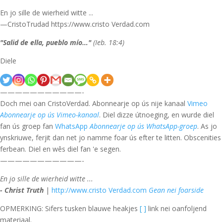
En jo sille de wierheid witte ...
—CristoTrudad https://www.cristo Verdad.com
"Salid de ella, pueblo mío…"
(Ieb. 18:4)
Diele
———————————-
Doch mei oan CristoVerdad. Abonnearje op ús nije kanaal
Vimeo
Abonnearje op ús Vimeo-kanaal
. Diel dizze útnoeging, en wurde diel
fan ús groep fan
WhatsApp
Abonnearje op ús WhatsApp-groep
. As jo
ynskriuwe, ferjit dan net jo namme foar ús efter te litten. Obscenities
ferbean. Diel en wês diel fan 'e segen.
———————————-
En jo sille de wierheid witte ...
- Christ Truth
|
http://www.cristo Verdad.com
Gean nei foarside
OPMERKING: Sifers tusken blauwe heakjes
[ ]
link nei oanfoljend
materiaal.