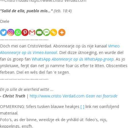
—CristoTrudad https://www.cristo Verdad.com
"Salid de ella, pueblo mío…"
(Ieb. 18:4)
Diele
———————————-
Doch mei oan CristoVerdad. Abonnearje op ús nije kanaal
Vimeo
Abonnearje op ús Vimeo-kanaal
. Diel dizze útnoeging, en wurde diel
fan ús groep fan
WhatsApp
Abonnearje op ús WhatsApp-groep
. As jo
ynskriuwe, ferjit dan net jo namme foar ús efter te litten. Obscenities
ferbean. Diel en wês diel fan 'e segen.
———————————-
En jo sille de wierheid witte ...
- Christ Truth
|
http://www.cristo Verdad.com
Gean nei foarside
OPMERKING: Sifers tusken blauwe heakjes
[ ]
link nei oanfoljend
materiaal.
Foto's, as der binne, wreidzje ek de ynhâld út: fideo's, nijs,
keppelings, ensfh.