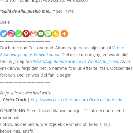
—CristoTrudad https://www.cristo Verdad.com
"Salid de ella, pueblo mío…"
(Ieb. 18:4)
Diele
———————————-
Doch mei oan CristoVerdad. Abonnearje op ús nije kanaal
Vimeo
Abonnearje op ús Vimeo-kanaal
. Diel dizze útnoeging, en wurde diel
fan ús groep fan
WhatsApp
Abonnearje op ús WhatsApp-groep
. As jo
ynskriuwe, ferjit dan net jo namme foar ús efter te litten. Obscenities
ferbean. Diel en wês diel fan 'e segen.
———————————-
En jo sille de wierheid witte ...
- Christ Truth
|
http://www.cristo Verdad.com
Gean nei foarside
OPMERKING: Sifers tusken blauwe heakjes
[ ]
link nei oanfoljend
materiaal.
Foto's, as der binne, wreidzje ek de ynhâld út: fideo's, nijs,
keppelings, ensfh.