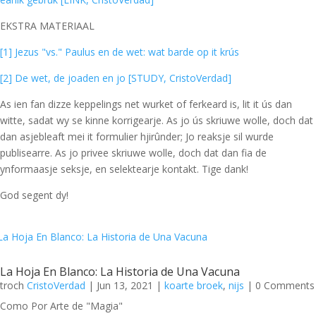
EKSTRA MATERIAAL
[1] Jezus "vs." Paulus en de wet: wat barde op it krús
[2] De wet, de joaden en jo [STUDY, CristoVerdad]
As ien fan dizze keppelings net wurket of ferkeard is, lit it ús dan
witte, sadat wy se kinne korrigearje. As jo ús skriuwe wolle, doch dat
dan asjebleaft mei it formulier hjirûnder; Jo reaksje sil wurde
publisearre. As jo privee skriuwe wolle, doch dat dan fia de
ynformaasje seksje, en selektearje kontakt. Tige dank!
God segent dy!
La Hoja En Blanco: La Historia de Una Vacuna
troch
CristoVerdad
|
Jun 13, 2021
|
koarte broek
,
nijs
| 0 Comments
Como Por Arte de "Magia"