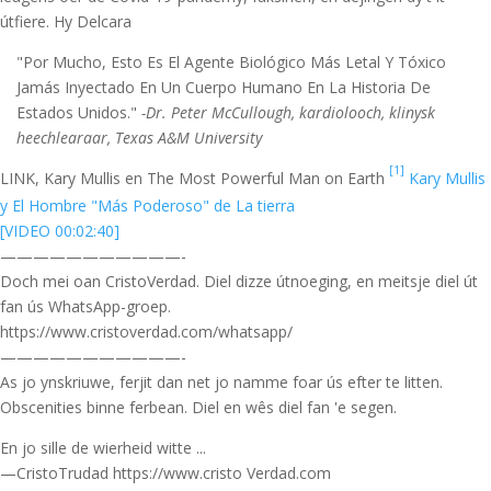
útfiere. Hy Delcara
"Por Mucho, Esto Es El Agente Biológico Más Letal Y Tóxico
Jamás Inyectado En Un Cuerpo Humano En La Historia De
Estados Unidos."
-Dr. Peter McCullough, kardiolooch, klinysk
heechlearaar, Texas A&M University
[1]
LINK, Kary Mullis en The Most Powerful Man on Earth
Kary Mullis
y El Hombre "Más Poderoso" de La tierra
[VIDEO 00:02:40]
———————————-
Doch mei oan CristoVerdad. Diel dizze útnoeging, en meitsje diel út
fan ús WhatsApp-groep.
https://www.cristoverdad.com/whatsapp/
———————————-
As jo ynskriuwe, ferjit dan net jo namme foar ús efter te litten.
Obscenities binne ferbean. Diel en wês diel fan 'e segen.
En jo sille de wierheid witte ...
—CristoTrudad https://www.cristo Verdad.com