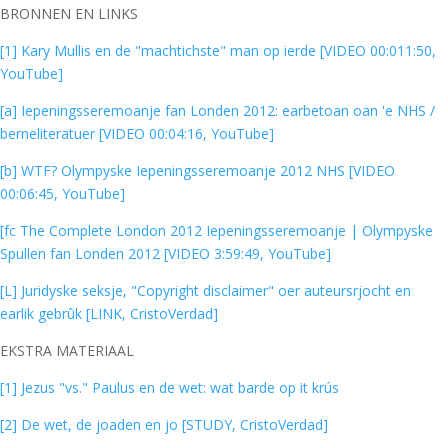
BRONNEN EN LINKS
[1] Kary Mullis en de "machtichste" man op ierde [VIDEO 00:011:50,
YouTube]
[a] Iepeningsseremoanje fan Londen 2012: earbetoan oan 'e NHS /
berneliteratuer [VIDEO 00:04:16, YouTube]
[b] WTF? Olympyske Iepeningsseremoanje 2012 NHS [VIDEO
00:06:45, YouTube]
[fc The Complete London 2012 Iepeningsseremoanje | Olympyske
Spullen fan Londen 2012 [VIDEO 3:59:49, YouTube]
[L] Juridyske seksje, "Copyright disclaimer" oer auteursrjocht en
earlik gebrûk [LINK, CristoVerdad]
EKSTRA MATERIAAL
[1] Jezus "vs." Paulus en de wet: wat barde op it krús
[2] De wet, de joaden en jo [STUDY, CristoVerdad]