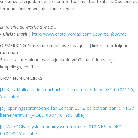
ynskriuwe, ferjit dan net jo namme foar ús efter te litten. Obscenities
ferbean. Diel en wês diel fan 'e segen.
———————————-
En jo sille de wierheid witte ...
- Christ Truth
|
http://www.cristo Verdad.com
Gean nei foarside
OPMERKING: Sifers tusken blauwe heakjes
[ ]
link nei oanfoljend
materiaal.
Foto's, as der binne, wreidzje ek de ynhâld út: fideo's, nijs,
keppelings, ensfh.
BRONNEN EN LINKS
[1] Kary Mullis en de "machtichste" man op ierde [VIDEO 00:011:50,
YouTube]
[a] Iepeningsseremoanje fan Londen 2012: earbetoan oan 'e NHS /
berneliteratuer [VIDEO 00:04:16, YouTube]
[b] WTF? Olympyske Iepeningsseremoanje 2012 NHS [VIDEO
00:06:45, YouTube]