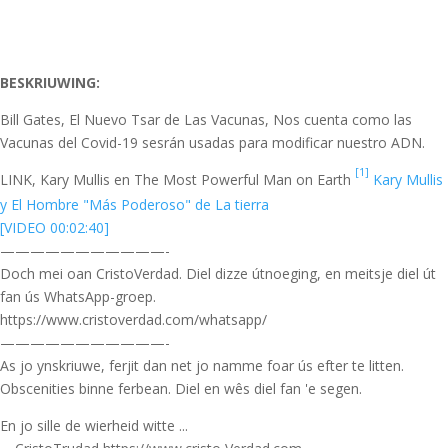
BESKRIUWING:
Bill Gates, El Nuevo Tsar de Las Vacunas, Nos cuenta como las
Vacunas del Covid-19 sesrán usadas para modificar nuestro ADN.
[1]
LINK, Kary Mullis en The Most Powerful Man on Earth
Kary Mullis
y El Hombre "Más Poderoso" de La tierra
[VIDEO 00:02:40]
———————————-
Doch mei oan CristoVerdad. Diel dizze útnoeging, en meitsje diel út
fan ús WhatsApp-groep.
https://www.cristoverdad.com/whatsapp/
———————————-
As jo ynskriuwe, ferjit dan net jo namme foar ús efter te litten.
Obscenities binne ferbean. Diel en wês diel fan 'e segen.
En jo sille de wierheid witte ...