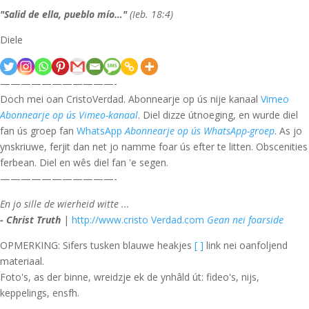
"Salid de ella, pueblo mío…"
(Ieb. 18:4)
Diele
———————————-
Doch mei oan CristoVerdad. Abonnearje op ús nije kanaal
Vimeo
Abonnearje op ús Vimeo-kanaal
. Diel dizze útnoeging, en wurde diel
fan ús groep fan
WhatsApp
Abonnearje op ús WhatsApp-groep
. As jo
ynskriuwe, ferjit dan net jo namme foar ús efter te litten. Obscenities
ferbean. Diel en wês diel fan 'e segen.
———————————-
En jo sille de wierheid witte ...
- Christ Truth
|
http://www.cristo Verdad.com
Gean nei foarside
OPMERKING: Sifers tusken blauwe heakjes
[ ]
link nei oanfoljend
materiaal.
Foto's, as der binne, wreidzje ek de ynhâld út: fideo's, nijs,
keppelings, ensfh.