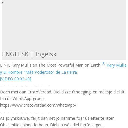
ENGELSK | Ingelsk
[1]
LINK, Kary Mullis en The Most Powerful Man on Earth
Kary Mullis
y El Hombre "Más Poderoso" de La tierra
[VIDEO 00:02:40]
———————————-
Doch mei oan CristoVerdad. Diel dizze útnoeging, en meitsje diel út
fan ús WhatsApp-groep.
https://www.cristoverdad.com/whatsapp/
———————————-
As jo ynskriuwe, ferjit dan net jo namme foar ús efter te litten.
Obscenities binne ferbean. Diel en wês diel fan 'e segen.