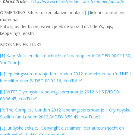
- Christ Truth
|
http://www.cristo Verdad.com
Gean nei foarside
OPMERKING: Sifers tusken blauwe heakjes
[ ]
link nei oanfoljend
materiaal.
Foto's, as der binne, wreidzje ek de ynhâld út: fideo's, nijs,
keppelings, ensfh.
BRONNEN EN LINKS
[1] Kary Mullis en de "machtichste" man op ierde [VIDEO 00:011:50,
YouTube]
[a] Iepeningsseremoanje fan Londen 2012: earbetoan oan 'e NHS /
berneliteratuer [VIDEO 00:04:16, YouTube]
[b] WTF? Olympyske Iepeningsseremoanje 2012 NHS [VIDEO
00:06:45, YouTube]
[fc The Complete London 2012 Iepeningsseremoanje | Olympyske
Spullen fan Londen 2012 [VIDEO 3:59:49, YouTube]
[L] Juridyske seksje, "Copyright disclaimer" oer auteursrjocht en
earlik gebrûk [LINK, CristoVerdad]