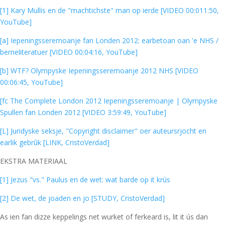
[1] Kary Mullis en de "machtichste" man op ierde [VIDEO 00:011:50,
YouTube]
[a] Iepeningsseremoanje fan Londen 2012: earbetoan oan 'e NHS /
berneliteratuer [VIDEO 00:04:16, YouTube]
[b] WTF? Olympyske Iepeningsseremoanje 2012 NHS [VIDEO
00:06:45, YouTube]
[fc The Complete London 2012 Iepeningsseremoanje | Olympyske
Spullen fan Londen 2012 [VIDEO 3:59:49, YouTube]
[L] Juridyske seksje, "Copyright disclaimer" oer auteursrjocht en
earlik gebrûk [LINK, CristoVerdad]
EKSTRA MATERIAAL
[1] Jezus "vs." Paulus en de wet: wat barde op it krús
[2] De wet, de joaden en jo [STUDY, CristoVerdad]
As ien fan dizze keppelings net wurket of ferkeard is, lit it ús dan