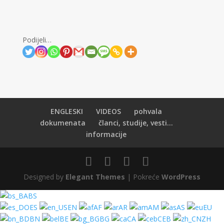
Podijeli…
ENGLESKI
VIDEOS
pohvala
dokumenata
članci, studije, vesti...
informacije
Designed by
Elegant Themes
| Pokreće
WordPress
BS
ES
EN
AF
AR
AM
AS
EU
BN
BE
BG
CA
CEB
ZH