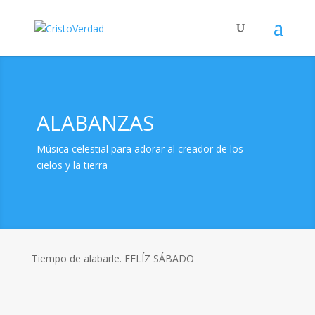
ALABANZAS
Música celestial para adorar al creador de los
cielos y la tierra
Tiempo de alabarle. EELÍZ SÁBADO