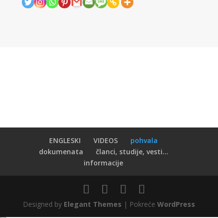
ENGLESKI
VIDEOS
pohvala
dokumenata
članci, studije, vesti...
informacije
Designed by
Elegant Themes
| Pokreće
WordPress