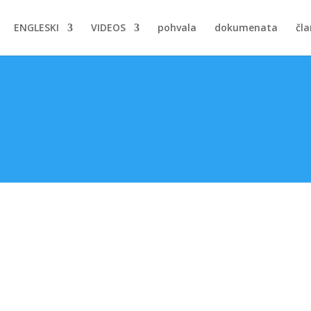
ENGLESKI
VIDEOS
pohvala
dokumenata
čla