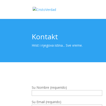
Kontakt
Hrist i njegova istina... Sve vreme.
Su Nombre (requerido)
Su Email (requirido)