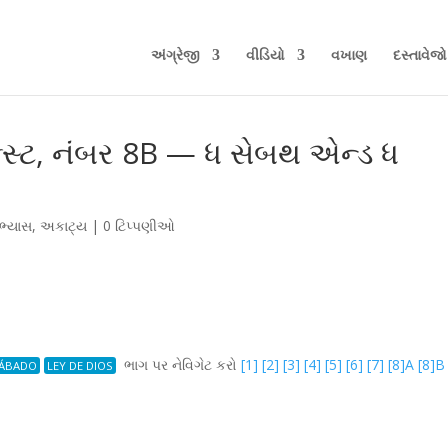
અંગ્રેજી
વીડિયો
વખાણ
દસ્તાવેજો
્સ્ટ, નંબર 8B — ધ સેબથ એન્ડ ધ
ભ્યાસ
,
અકાટ્ય
|
0 ટિપ્પણીઓ
ભાગ પર નેવિગેટ કરો
[1]
[2]
[3]
[4]
[5]
[6]
[7]
[8]A
[8]B
ÁBADO
LEY DE DIOS