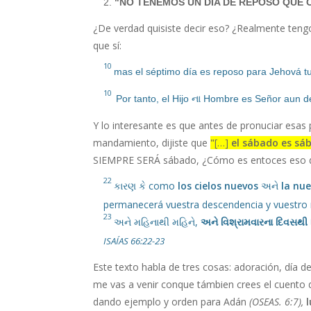
2.
"NO TENEMOS UN DÍA DE REPOSO QUE 
¿De verdad quisiste decir eso? ¿Realmente teng
que sí:
10
mas el séptimo día es reposo para Jehová t
10
Por
t
anto,
el Hijo
ના
Hombre es Señor aun de
Y lo interesante es que antes de pronuciar esa
mandamiento, dijiste que
"
[…]
el sábado es sá
SIEMPRE SERÁ sábado, ¿Cómo es entoces eso de
22
કારણ કે
como
los cielos nuevos
અને
la nue
permanecerá vuestra descendencia y vuestro
23
અને મહિનાથી મહિને,
અને વિશ્રામવારના દિવસથી 
ISAÍAS 66:22-23
Este texto habla de tres cosas: adoración, día d
me vas a venir conque támbien crees el cuento 
dando ejemplo y orden para Adán
(OSEAS. 6:7),
l