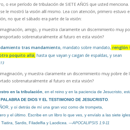
ro, o ese período de tribulación de SIETE AÑOS que usted menciona. 
 le mostró la visión allí mismo. Lea con atención, primero estuvo 
ón, no que el sábado era parte de la visión:
u imaginación, amigo, y muestra claramente un discernimiento muy p
 transportado sobrenaturalmente al futuro en esta visión?
mandamiento tras mandamiento
, mandato sobre mandato,
renglón 
 otro poquito allá;
hasta que vayan y caigan de espaldas, y sean
:13
u imaginación, y muestra claramente un discernimiento muy pobre de 
portado sobrenaturalmente al futuro en esta visión?
stro en la tribulación
, en el reino y en la paciencia de Jesucristo, es
 PALABRA DE DIOS Y EL TESTIMONIO DE JESUCRISTO
.
OR, y oí detrás de mí una gran voz como de trompeta,
o y el último. Escribe en un libro lo que ves, y envíalo a las siete igle
iatira, Sardis, Filadelfia y Laodicea.
—APOCALIPSIS 1:9-11