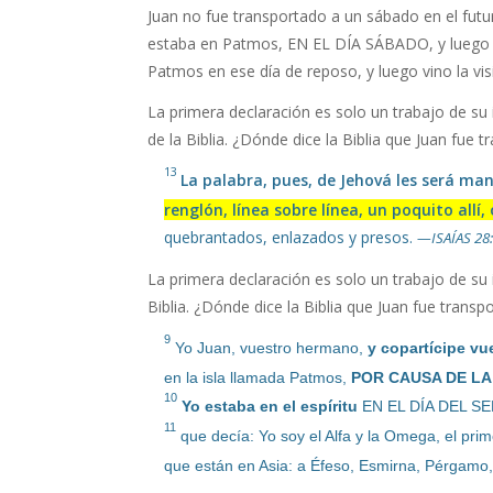
Juan no fue transportado a un sábado en el futu
estaba en Patmos, EN EL DÍA SÁBADO, y luego se
Patmos en ese día de reposo, y luego vino la visi
La primera declaración es solo un trabajo de s
de la Biblia. ¿Dónde dice la Biblia que Juan fue
13
La palabra, pues, de Jehová les será 
renglón, línea sobre línea, un poquito allí,
quebrantados, enlazados y presos.
—ISAÍAS 28
La primera declaración es solo un trabajo de s
Biblia. ¿Dónde dice la Biblia que Juan fue trans
9
Yo Juan, vuestro hermano,
y copartícipe vue
en la isla llamada Patmos,
POR CAUSA DE LA
10
Yo estaba en el espíritu
EN EL DÍA DEL SEÑ
11
que decía: Yo soy el Alfa y la Omega, el primer
que están en Asia: a Éfeso, Esmirna, Pérgamo, T