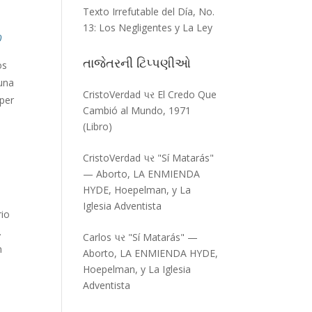
Texto Irrefutable del Día, No.
13: Los Negligentes y La Ley
0
તાજેતરની ટિપ્પણીઓ
os
una
CristoVerdad
પર
El Credo Que
uper
Cambió al Mundo, 1971
(Libro)
CristoVerdad
પર
"Sí Matarás"
— Aborto, LA ENMIENDA
HYDE, Hoepelman, y La
Iglesia Adventista
rio
.
Carlos
પર
"Sí Matarás" —
n
Aborto, LA ENMIENDA HYDE,
Hoepelman, y La Iglesia
Adventista