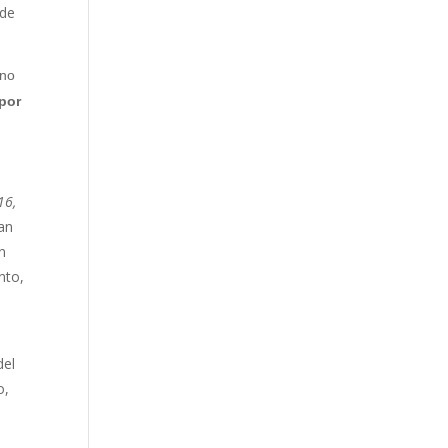
 de
ino
 por
16,
an
n
nto,
del
o,