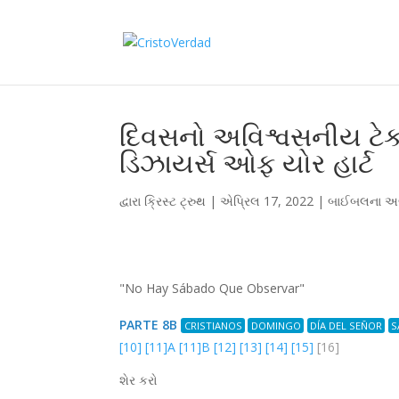
દિવસનો અવિશ્વસનીય ટેક
ડિઝાયર્સ ઓફ યોર હાર્ટ
દ્વારા
ક્રિસ્ટ ટ્રુથ
|
એપ્રિલ 17, 2022
|
બાઈબલના અ
"No Hay Sábado Que Observar"
PARTE 8B
CRISTIANOS
DOMINGO
DÍA DEL SEÑOR
S
[10]
[11]A
[11]B
[12]
[13]
[14]
[15]
[16]
શેર કરો