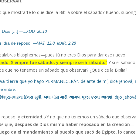
OBSERVAR."
o que mostrarte lo que dice la Biblia sobre el sábado? Bueno, supon
u Dios […]
—ÉXOD. 20:10
l día de reposo.
—MAT. 12:8, MAR. 2:28
s palabras blasphemas—pues tú no eres Dios para dar ese nuevo
bado. Siempre fue sábado, y siempre será sábado."
Y si el sábado
 que no tenemos un sábado que observar? ¿Qué dice la Biblia?
va tierra
que yo hago PERMANECERÁN delante de mí, dice Jehová, 
 nombre.
વિશ્રામવારના દિવસ સુધી, બધા માંસ મારી આગળ પૂજા કરવા આવશે.
dijo Jehov
e reposo, y
eternidad
. ¿Y no que no tenemos un sábado que observa
de que,
después de Dios mismo haber reposado en la creación—
uego da el mandamiento al pueblo que sacó de Egipto, lo cance