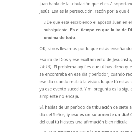
Juan habla de la tribulación que él está soport
Jesús. Esa es la persecución, razón por la que él
¿De qué está escribiendo el apóstol Juan en el l
subsiguiente.
Es el tiempo en que la ira de 
encima de todo
.
OK, si nos llevamos por lo que estás enseñando 
Esa ira de Dios y ese exaltamiento de Jesucristo
14:10).
El problema aquí es que tú has dicho qu
se encontraba en ese día ("período") cuando rec
ese día cuando recibió la visión, lo que tú esta
ya ese evento sucedió. Y mi pregunta es la sigui
simplente no encaja.
Sí, hablas de un período de tribulación de siete 
día del Señor,
íy eso es un solamente un día!
C
del cual tú hicistes una afirmación bien ridícula: