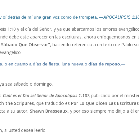
, y oí detrás de mí una gran voz como de trompeta,
—APOCALIPSIS 1:1
is 1:10 y el día del Señor, y ya que abarcamos los errores evangélic
nde debe este aparecer en las escrituras, ahora enfoquemosnos en 
 Sábado Que Observar",
haciendo referencia a un texto de Pablo s
 evangélico—
, o en cuanto a días de fiesta, luna nueva o
días de reposo
,
—
, ya sea sábado o domingo.
do
Cuál es el Día sel Señor de Apocalipsis 1:10?
,
publicado por el minste
th the Scripures
, que traducido es
Por Lo Que Dicen Las Escrituras
cta a su autor,
Shawn Brasseaux
, y por eso siempre me dirijo a él e
n, si usted desea leerlo.