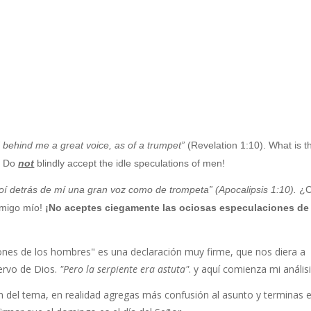
d behind me a great voice, as of a trumpet”
(Revelation 1:10). What is t
d! Do
not
blindly accept the idle speculations of men!
y oí detrás de mí una gran voz como de trompeta” (Apocalipsis 1:10).
¿C
 amigo mío!
¡No aceptes ciegamente las ociosas especulaciones de
nes de los hombres" es una declaración muy firme, que nos diera a
ervo de Dios.
"Pero la serpiente era astuta"
.
y aquí comienza mi anális
ón del tema, en realidad agregas más confusión al asunto y terminas e