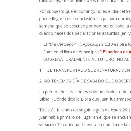
mismo lugar de aquellos a los que criticas por a
Por supuesto que el domingo no es el día del Se
puede llegar a esa conclusión. La palabra domingo
semana que se describe por nombre en toda la es
cuando haces dos declaraciones absurdas (e
El
“Día del Señor”
માં
Apocalipsis 1:10
es otra f
Juan en el libro de Apocalipsis?
El período de t
SOBRENATURALMENTE AL FUTURO, NO AL D
1. ¡FUE TRANSPORTADO SOBRENATURALMENTE
2. NO TENEMOS DÍA DE SÁBADO QUE OBSERVAR (a
La primera declaración es solo un producto de 
Biblia. ¿Dónde dice la Biblia que Juan fue trans
Tú estás fallando en seguir la guía de
Isaías 28:
Juan habla primero del lugar en el que se encuen
versículo 10 continúa diciendo en qué día de la 