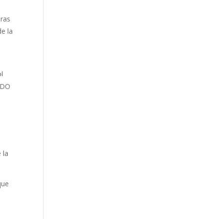
uras
de la
ol
ADO
 la
que