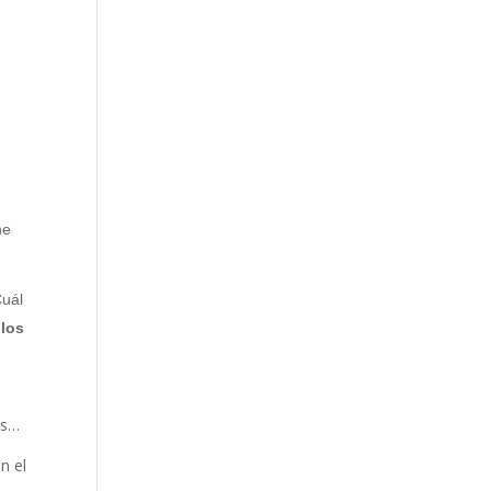
he
uál
 los
is…
n el