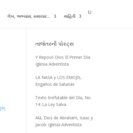
લેખ, અભ્યાસ, સમાચાર...
માહિતી
તાજેતરની પોસ્ટ્સ
Y Reposó Dios El Primer Día:
Iglesia Adventista
LA NASA y LOS EMOJIS,
Engaños de Satanás
Texto Irrefutable del Día, No.
14: La Ley Salva
[9]
Alá, Dios de Abraham, Isaac y
Jacob: Iglesia Adventista