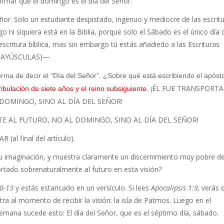
firmar que el domingo es el día del Señor.
ñor. Solo un estudiante despistado, ingenuo y mediocre de las escrit
 ni siquiera está en la Biblia, porque solo el Sábado es el único día 
critura bíblica, mas sin embargo tú estás añadiedo a las Escrituras
n MAYÚSCULAS)—
orma de decir el “Día del Señor”. ¿Sobre qué está escribiendo el apóst
¡ÉL FUE TRANSPORT
ribulación de siete años y el reino subsiguiente
.
OMINGO, SINO AL DÍA DEL SEÑOR!
 AL FUTURO, NO AL DOMINGO, SINO AL DÍA DEL SEÑOR!
l final del artículo).
tu imaginación, y muestra claramente un discernimiento muy pobre de
portado sobrenaturalmente al futuro en esta visión?
10-13
y estás estancado en un versículo. Si lees
Apocalipsis 1:9,
verás 
tra al momento de recibir la visión: la isla de Patmos. Luego en el
semana sucede esto: El día del Señor, que es el séptimo día, sábado.