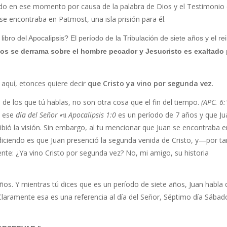
ando en ese momento por causa de la palabra de Dios y el Testimonio
 se encontraba en Patmost, una isla prisión para él.
ibro del Apocalipsis? El período de la Tribulación de siete años y el re
Dios se derrama sobre el hombre pecador y Jesucristo es exaltado
aquí, etonces quiere decir
que Cristo ya vino por segunda vez
.
, de los que tú hablas, no son otra cosa que el fin del tiempo.
(APC. 6:
e ese
día del Señor
ના
Apocalipsis 1:0
es un período de 7 años y que Ju
ibió la visión. Sin embargo, al tu mencionar que Juan se encontraba e
s diciendo es que Juan presenció la segunda venida de Cristo, y—por ta
ente: ¿Ya vino Cristo por segunda vez? No, mi amigo, su historia
años. Y mientras tú dices que es un período de siete años, Juan habla 
laramente esa es una referencia al día del Señor, Séptimo día Sábad