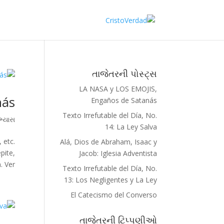
તાજેતરની પોસ્ટ્સ
LA NASA y LOS EMOJIS,
nás
Engaños de Satanás
Texto Irrefutable del Día, No.
્યાસ
14: La Ley Salva
 etc.
Alá, Dios de Abraham, Isaac y
pite,
Jacob: Iglesia Adventista
Ver...
Texto Irrefutable del Día, No.
13: Los Negligentes y La Ley
El Catecismo del Converso
તાજેતરની ટિપ્પણીઓ