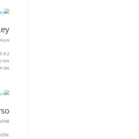
Ley
ાટ્ય
S 6:2
o los
as...
rso
તાવેજો
CIÓN: