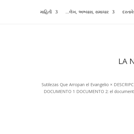
માહિતી
લેખ, અભ્યાસ, સમાચાર...
દસ્તાવ
LA 
Sutilezas Que Arropan el Evangelio × DESCRIPCI
DOCUMENTO 1 DOCUMENTO 2: el documento 1 e