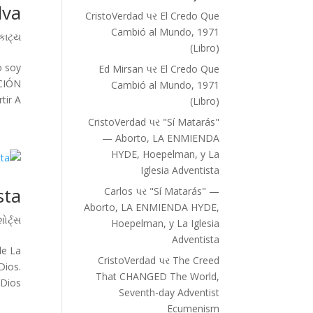
lva
CristoVerdad
પર
El Credo Que
Cambió al Mundo, 1971
ાટ્ય
(Libro)
o soy
Ed Mirsan
પર
El Credo Que
ACIÓN
Cambió al Mundo, 1971
 A...
(Libro)
CristoVerdad
પર
"Sí Matarás"
— Aborto, LA ENMIENDA
HYDE, Hoepelman, y La
Iglesia Adventista
sta
Carlos
પર
"Sí Matarás" —
Aborto, LA ENMIENDA HYDE,
શોર્ટ્સ
Hoepelman, y La Iglesia
Adventista
de La
CristoVerdad
પર
The Creed
Dios.
That CHANGED The World,
ios...
Seventh-day Adventist
Ecumenism