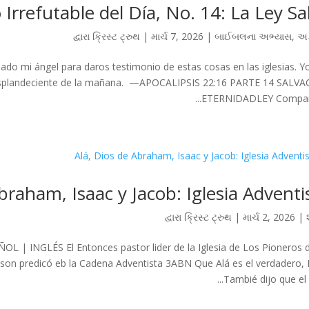
 Irrefutable del Día, No. 14: La Ley Sa
દ્વારા
ક્રિસ્ટ ટ્રુથ
|
માર્ચ 7, 2026
|
બાઈબલના અભ્યાસ
,
અક
iado mi ángel para daros testimonio de estas cosas en las iglesias. Y
ella resplandeciente de la mañana. —APOCALIPSIS 22:16 PARTE 14 SALV
ETERNIDADLEY Compartir
braham, Isaac y Jacob: Iglesia Adventi
દ્વારા
ક્રિસ્ટ ટ્રુથ
|
માર્ચ 2, 2026
|
OL | INGLÉS El Entonces pastor lider de la Iglesia de Los Pioneros 
son predicó eb la Cadena Adventista 3ABN Que Alá es el verdadero, 
Tambié dijo que el D