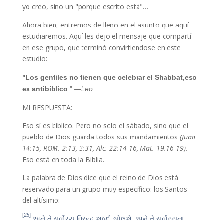
yo creo, sino un "porque escrito está"…
Ahora bien, entremos de lleno en el asunto que aquí
estudiaremos. Aquí les dejo el mensaje que compartí
en ese grupo, que terminó convirtiendose en este
estudio:
"Los gentiles no tienen que celebrar el Shabbat,eso
es antibíblico
."
—Leo
MI RESPUESTA:
Eso sí es bíblico. Pero no solo el sábado, sino que el
pueblo de Dios guarda todos sus mandamientos
(Juan
14:15, ROM. 2:13, 3:31, Alc. 22:14-16, Mat. 19:16-19).
Eso está en toda la Biblia.
La palabra de Dios dice que el reino de Dios está
reservado para un grupo muy específico: los Santos
del altísimo:
[25]
અને તે સર્વોચ્ચ વિરુદ્ધ શબ્દો બોલશે, અને તે સર્વોચ્ચના