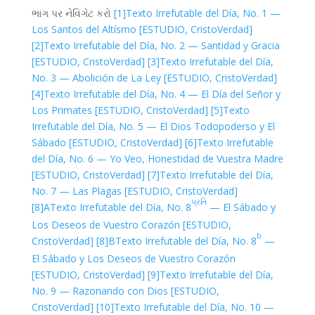
ભાગ પર નેવિગેટ કરો
[1]
Texto Irrefutable del Día, No. 1 —
Los Santos del Altísmo [ESTUDIO, CristoVerdad]
[2]
Texto Irrefutable del Día, No. 2 — Santidad y Gracia
[ESTUDIO, CristoVerdad]
[3]
Texto Irrefutable del Día,
No. 3 — Abolición de La Ley [ESTUDIO, CristoVerdad]
[4]
Texto Irrefutable del Día, No. 4 — El Día del Señor y
Los Primates [ESTUDIO, CristoVerdad]
[5]
Texto
Irrefutable del Día, No. 5 — El Dios Todopoderso y El
Sábado [ESTUDIO, CristoVerdad]
[6]
Texto Irrefutable
del Día, No. 6 — Yo Veo, Honestidad de Vuestra Madre
[ESTUDIO, CristoVerdad]
[7]
Texto Irrefutable del Día,
No. 7 — Las Plagas [ESTUDIO, CristoVerdad]
પ્રતિ
[8]A
Texto Irrefutable del Día, No. 8
— El Sábado y
Los Deseos de Vuestro Corazón [ESTUDIO,
b
CristoVerdad]
[8]B
Texto Irrefutable del Día, No. 8
—
El Sábado y Los Deseos de Vuestro Corazón
[ESTUDIO, CristoVerdad]
[9]
Texto Irrefutable del Día,
No. 9 — Razonando con Dios [ESTUDIO,
CristoVerdad]
[10]
Texto Irrefutable del Día, No. 10 —