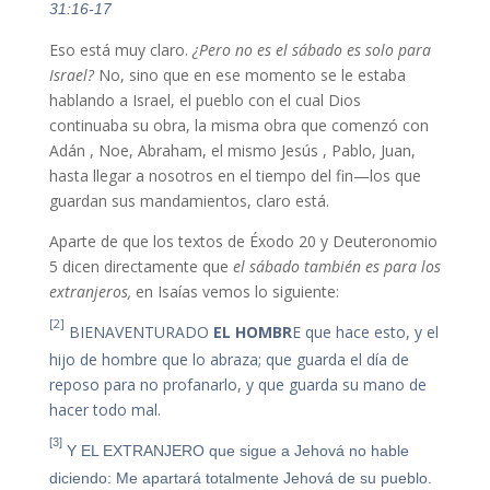
31:16-17
Eso está muy claro.
¿Pero no es el sábado es solo para
Israel?
No, sino que en ese momento se le estaba
hablando a Israel, el pueblo con el cual Dios
continuaba su obra, la misma obra que comenzó con
Adán , Noe, Abraham, el mismo Jesús , Pablo, Juan,
hasta llegar a nosotros en el tiempo del fin—los que
guardan sus mandamientos, claro está.
Aparte de que los textos de Éxodo 20 y Deuteronomio
5 dicen directamente que
el sábado también es para los
extranjeros,
en Isaías vemos lo siguiente:
[2]
BIENAVENTURADO
EL HOMBR
E que hace esto, y el
hijo de hombre que lo abraza; que guarda el día de
reposo para no profanarlo, y que guarda su mano de
hacer todo mal.
[3]
Y EL EXTRANJERO que sigue a Jehová no hable
diciendo: Me apartará totalmente Jehová de su pueblo.