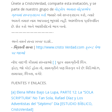
Únete a CristoVerdad, comparte esta invitación, y se
parte de nuestro grupo de
વોટ્સેપ
અમારા વોટ્સએપ
ગ્રુપમાં સબ્સ્ક્રાઇબ કરો
. જ્યારે તમે સબ્સ્ક્રાઇબ કરો, ત્યારે
અમને તમારું નામ આપવાનું ભૂલશો નહીં. અશ્લીલતા પ્રતિબંધિત
છે. શેર કરો અને આશીર્વાદનો ભાગ બનો.
———————————-
અને તમને સત્ય ખબર પડશે...
- ખ્રિસ્તી સત્ય
|
http://www.cristo Verdad.com
ફ્રન્ટ પેજ
પર જાઓ
નોંધ: વાદળી કૌંસમાં સંખ્યાઓ
[ ]
પૂરક સામગ્રીની લિંક.
ફોટા, જો કોઈ હોય તો, સામગ્રીને પણ વિસ્તૃત કરે છે: વિડિઓઝ,
સમાચાર, લિંક્સ, વગેરે.
FUENTES Y ENLACES.
[a] Elena White Bajo La Lupa, PARTE 12: La “SOLA
SCRIPTURA” No Tan Sola, Rafael Díaz y Los
Adventistas del “Séptimo” Día [ESTUDIO BÍBLICO,
CristoVerdad]