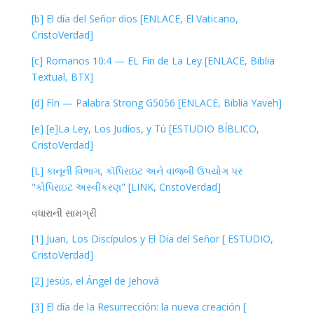
[b] El día del Señor dios [ENLACE, El Vaticano,
CristoVerdad]
[c] Romanos 10:4 — EL Fin de La Ley [ENLACE, Biblia
Textual, BTX]
[d] Fín — Palabra Strong G5056 [ENLACE, Biblia Yaveh]
[e] [e]La Ley, Los Judíos, y Tú [ESTUDIO BÍBLICO,
CristoVerdad]
[L] કાનૂની વિભાગ, કૉપિરાઇટ અને વાજબી ઉપયોગ પર
"કોપિરાઇટ અસ્વીકરણ" [LINK, CristoVerdad]
વધારાની સામગ્રી
[1] Juan, Los Discípulos y El Día del Señor [ ESTUDIO,
CristoVerdad]
[2] Jesús, el Ángel de Jehová
[3] El día de la Resurrección: la nueva creación [