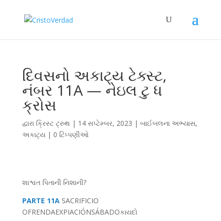
દિવસનો અકાટ્ય ટેક્સ્ટ,
નંબર 11A — નેઇલ ટુ ધ
ક્રોસ
દ્વારા
ક્રિસ્ટ ટ્રુથ
|
14 સપ્ટેમ્બર, 2023
|
બાઈબલના અભ્યાસ
,
અકાટ્ય
|
0 ટિપ્પણીઓ
શાશ્વત પિતાની નિશાની?
PARTE 11A
SACRIFICIO
OFRENDA
EXPIACIÓN
SÁBADO
કાયદો