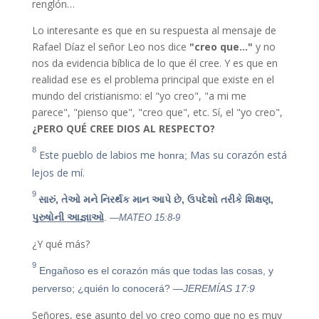
renglón…
Lo interesante es que en su respuesta al mensaje de
Rafael Díaz el señor Leo nos dice
"creo que…"
y no
nos da evidencia bíblica de lo que él cree. Y es que en
realidad ese es el problema principal que existe en el
mundo del cristianismo: el "yo creo", "a mi me
parece", "pienso que", "creo que", etc. Sí, el "yo creo",
¿PERO QUÉ CREE DIOS AL RESPECTO?
8
Este pueblo de labios me
Mas su corazón está
honra;
lejos de mí.
9
સારું, તેઓ મને નિરર્થક માન આપે છે,
ઉપદેશો તરીકે શિક્ષણ,
પુરુષોની આજ્ઞાઓ
.
—MATEO 15:8-9
¿Y qué más?
9
Engañoso es el corazón más que todas las cosas, y
perverso; ¿quién lo conocerá?
—JEREMÍAS 17:9
Señores, ese asunto del yo creo como que no es muy