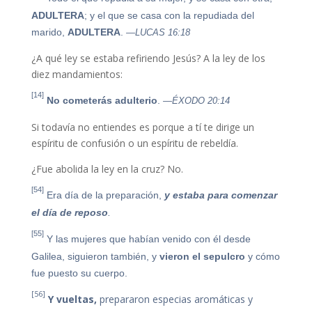
ADULTERA
; y el que se casa con la repudiada del
marido,
ADULTERA
.
—LUCAS 16:18
¿A qué ley se estaba refiriendo Jesús? A la ley de los
diez mandamientos:
[14]
No cometerás adulterio
.
—ÉXODO 20:14
Si todavía no entiendes es porque a tí te dirige un
espíritu de confusión o un espíritu de rebeldía.
¿Fue abolida la ley en la cruz? No.
[54]
Era día de la preparación,
y estaba para comenzar
el día de reposo
.
[55]
Y las mujeres que habían venido con él desde
Galilea, siguieron también, y
vieron el sepulcro
y cómo
fue puesto su cuerpo.
[56]
Y vueltas,
prepararon especias aromáticas y