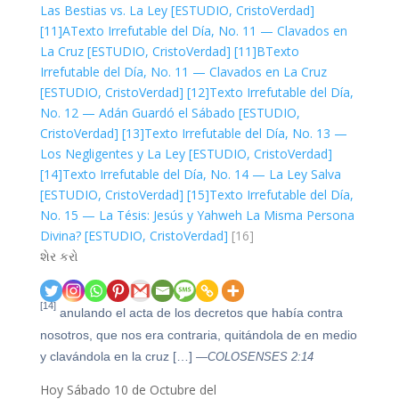
Las Bestias vs. La Ley [ESTUDIO, CristoVerdad]
[11]A
Texto Irrefutable del Día, No. 11 — Clavados en
La Cruz [ESTUDIO, CristoVerdad]
[11]B
Texto
Irrefutable del Día, No. 11 — Clavados en La Cruz
[ESTUDIO, CristoVerdad]
[12]
Texto Irrefutable del Día,
No. 12 — Adán Guardó el Sábado [ESTUDIO,
CristoVerdad]
[13]
Texto Irrefutable del Día, No. 13 —
Los Negligentes y La Ley [ESTUDIO, CristoVerdad]
[14]
Texto Irrefutable del Día, No. 14 — La Ley Salva
[ESTUDIO, CristoVerdad]
[15]
Texto Irrefutable del Día,
No. 15 — La Tésis: Jesús y Yahweh La Misma Persona
Divina? [ESTUDIO, CristoVerdad]
[16]
શેર કરો
[14]
anulando el acta de los decretos que había contra
nosotros, que nos era contraria, quitándola de en medio
y clavándola en la cruz […]
—COLOSENSES 2:14
Hoy Sábado 10 de Octubre del