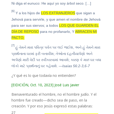
Ni diga el eunuco: He aquí yo soy árbol seco. […]
[6]
Y a los hijos de
LOS EXTRANJEROS
que sigan a
Jehová para servirle, y que amen el nombre de Jehová
para ser sus siervos; a todos
LOS QUE GUARDEN EL
DÍA DE REPOSO
para no profanarlo, Y
ABRACEN MI
PACTO,
[7]
હું તેમને મારા પવિત્ર પર્વત પર લઈ જઈશ, અને હું તેમને મારા
પ્રાર્થનાના ઘરમાં ફરી બનાવીશ; તેઓના દહનીયાર્પણો અને
અર્પણો મારી વેદી પર સ્વીકારવામાં આવશે; કારણ કે મારું ઘર બધા
લોકો માટે પ્રાર્થનાનું ઘર કહેવાશે.
—Isaías 56:2-3,6-7
¿Y qué es lo que todavía no entienden?
[EIDICIÓN, Oct. 10, 2023] José Luis Javier
Bienaventurado el hombre, no el hombre judío. Y el
hombre fue creado—dicho sea de paso, en la
creación. Y por eso Jesús expresó estas palabras:
27