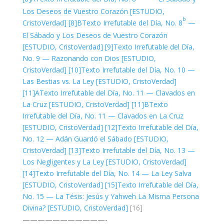
Los Deseos de Vuestro Corazón [ESTUDIO,
b
CristoVerdad]
[8]B
Texto Irrefutable del Día, No. 8
—
El Sábado y Los Deseos de Vuestro Corazón
[ESTUDIO, CristoVerdad]
[9]
Texto Irrefutable del Día,
No. 9 — Razonando con Dios [ESTUDIO,
CristoVerdad]
[10]
Texto Irrefutable del Día, No. 10 —
Las Bestias vs. La Ley [ESTUDIO, CristoVerdad]
[11]A
Texto Irrefutable del Día, No. 11 — Clavados en
La Cruz [ESTUDIO, CristoVerdad]
[11]B
Texto
Irrefutable del Día, No. 11 — Clavados en La Cruz
[ESTUDIO, CristoVerdad]
[12]
Texto Irrefutable del Día,
No. 12 — Adán Guardó el Sábado [ESTUDIO,
CristoVerdad]
[13]
Texto Irrefutable del Día, No. 13 —
Los Negligentes y La Ley [ESTUDIO, CristoVerdad]
[14]
Texto Irrefutable del Día, No. 14 — La Ley Salva
[ESTUDIO, CristoVerdad]
[15]
Texto Irrefutable del Día,
No. 15 — La Tésis: Jesús y Yahweh La Misma Persona
Divina? [ESTUDIO, CristoVerdad]
[16]
———————————-