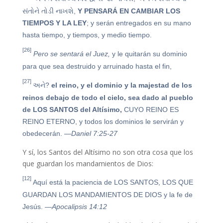
સંતોને તોડી નાખશે,
Y PENSARÁ EN CAMBIAR LOS
TIEMPOS Y LA LEY
; y serán entregados en su mano
hasta tiempo, y tiempos, y medio tiempo.
[26]
Pero se sentará el Juez,
y le quitarán su dominio
para que sea destruido y arruinado hasta el fin,
[27]
અને?
el reino, y el dominio y la majestad de los
reinos debajo de todo el cielo, sea dado al pueblo
de LOS SANTOS del Altísimo,
CUYO REINO ES
REINO ETERNO, y todos los dominios le servirán y
obedecerán.
—Daniel 7:25-27
Y sí, los Santos del Altísimo no son otra cosa que los
que guardan los mandamientos de Dios:
[12]
Aquí está la paciencia de LOS SANTOS, LOS QUE
GUARDAN LOS MANDAMIENTOS DE DIOS y la fe de
Jesús.
—Apocalipsis 14:12