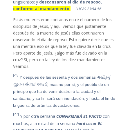
ung:uentos; y
descansaron el día de reposo,
conforme al mandamiento.
—LUCAS 23:54-56
Estás mujeres eran contadas entre el número de los
discípulos de Jesús, y aquí vemos que justamente
después de la muerte de Jesús ellas continuaron
observando el día de reposo. Esto quiere decir que es
una mentira eso de que la ley fue clavada en la cruz.
Pero aparte de Jesús, ¿algo más fue clavado en la
cruz? Si, pero no la ley de los diez mandamientos.
Veamos…
[26]
Y después de las sesenta y dos semanas
મસીહનું
જીવન લેવામાં આવશે,
mas no por sí; y el pueblo de un
príncipe que ha de venir destruirá la ciudad y el
santuario; y su fin será con inundación, y hasta el fin de
la guerra durarán las devastaciones.
[27]
Y por otra semana
CONFIRMARÁ EL PACTO
con
muchos; a la mitad de la semana
hará cesar EL