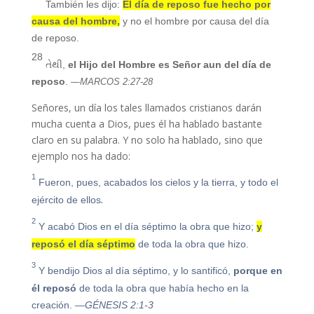
También les dijo:
El día de reposo fue hecho por
causa del hombre,
y no el hombre por causa del día
de reposo.
28
તેથી,
el Hijo del Hombre es Señor aun del día de
reposo
.
—MARCOS 2:27-28
Señores, un día los tales llamados cristianos darán
mucha cuenta a Dios, pues él ha hablado bastante
claro en su palabra. Y no solo ha hablado, sino que
ejemplo nos ha dado:
1
Fueron, pues, acabados los cielos y la tierra, y todo el
.
ejército de ellos
2
Y acabó Dios en el día séptimo la obra que hizo;
y
reposó el día séptimo
de toda la obra que hizo.
3
Y bendijo Dios al día séptimo, y lo santificó,
porque en
él reposó
de toda la obra que había hecho en la
creación.
—GÉNESIS 2:1-3