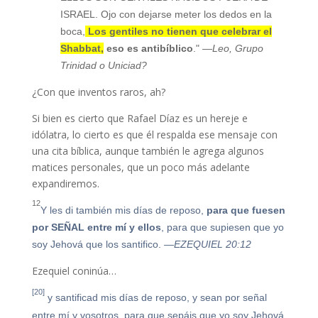
ISRAEL. Ojo con dejarse meter los dedos en la
boca,
Los gentiles no tienen que celebrar el
Shabbat,
eso es antibíblico
."
—Leo, Grupo
Trinidad o Uniciad?
¿Con que inventos raros, ah?
Si bien es cierto que Rafael Díaz es un hereje e
idólatra, lo cierto es que él respalda ese mensaje con
una cita bíblica, aunque también le agrega algunos
matices personales, que un poco más adelante
expandiremos.
12
Y les di también mis días de reposo,
para que fuesen
por SEÑAL entre mí y ellos
, para que supiesen que yo
soy Jehová que los santifico.
—EZEQUIEL 20:12
Ezequiel coninúa…
[20]
y santificad mis días de reposo, y sean por señal
entre mí y vosotros, para que sepáis que yo soy Jehová