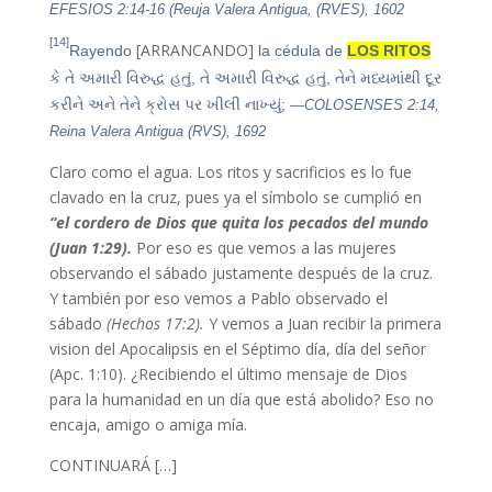
EFESIOS 2:14-16 (Reuja Valera Antigua, (RVES), 1602
[14]
[ARRANCANDO]
Rayendo
la cédula de
LOS RITOS
કે તે અમારી વિરુદ્ધ હતું, તે અમારી વિરુદ્ધ હતું, તેને મધ્યમાંથી દૂર
કરીને અને તેને ક્રોસ પર ખીલી નાખ્યું;
—COLOSENSES 2:14,
Reina Valera Antigua (RVS), 1692
Claro como el agua. Los ritos y sacrificios es lo fue
clavado en la cruz, pues ya el símbolo se cumplió en
“el cordero de Dios que quita los pecados del mundo
(Juan 1:29).
Por eso es que vemos a las mujeres
observando el sábado justamente después de la cruz.
Y también por eso vemos a Pablo observado el
sábado
(Hechos 17:2).
Y vemos a Juan recibir la primera
vision del Apocalipsis en el Séptimo día, día del señor
(Apc. 1:10). ¿Recibiendo el último mensaje de Dios
para la humanidad en un día que está abolido? Eso no
encaja, amigo o amiga mía.
CONTINUARÁ […]