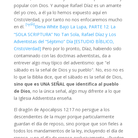
popular con Dios. Y aunque Rafael Díaz es un amante
del yo creo, a él ya lo hemos expuesto aquí en
CristoVerdad, y por tanto no nos enfocaremos mucho
[પ્રતિ]
en él.
Elena White Bajo La Lupa, PARTE 12: La
“SOLA SCRIPTURA” No Tan Sola, Rafael Díaz y Los
Adventistas del “Séptimo” Día [ESTUDIO BÍBLICO,
CristoVerdad]
Pero por lo pronto, Díaz, habiendo sido
contaminado con las doctrinas adventistas, da a
entrever algo muy típico del adventismo: que "el
sábado es la señal de Dios y su pueblo". No, eso no es
lo que la Biblia dice, que el sábado es la señal de Dios,
sino que es UNA SEÑAL que identifica al pueblo
de Dios
, no la única señal, algo muy difrente a lo que
la Iglesia Addventista enseña.
El dragón de Apocalipsis 12:17 no persigue a los
descendientes de la mujer porque particularmente
guardan el día de reposo, sino porque que son fieles a
todos los mandamientos de la ley, incluyendo el día de
reposo, y no el día de reposo exclusivamente. ¿Pueden