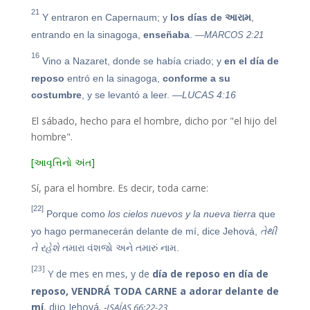
21
Y entraron en Capernaum; y
los días de
આરામ
,
entrando en la sinagoga,
enseñaba
.
—MARCOS 2:21
16
Vino a Nazaret, donde se había criado; y
en el día de
reposo
entró en la sinagoga,
conforme a su
costumbre
, y se levantó a leer.
—LUCAS 4:16
El sábado, hecho para el hombre, dicho por "el hijo del
hombre".
[આવૃત્તિનો અંત]
Sí, para el hombre. Es decir, toda carne:
[22]
Porque como
los cielos nuevos y la nueva tierra
que
yo hago permanecerán delante de mí, dice Jehová,
તેથી
તે રહેશે
તમારા વંશજો અને તમારું નામ.
[23]
Y de mes en mes, y de
día de reposo en día de
reposo, VENDRÁ TODA CARNE a adorar delante de
mí
, dijo Jehová.
-
ISAÍAS 66:22-23