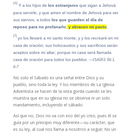
[6]
Y a los hijos de
los extranjeros
que sigan a Jehová
para servirle, y que amen el nombre de Jehová para ser
sus siervos; a todos
los que guarden el día de
reposo para no profanarlo
,
y abracen mi pacto
,
[7]
yo los llevaré a mi santo monte, y y los recrearé en mi
casa de oración; sus holocaustos y sus sacrificios serán
aceptos sobre mi altar; porque mi casa será llamada
casa de oración para todos los pueblos.
—ISAÍAS 56:1,
6-7
No solo el Sábado es una señal entre Dios y su
pueblo, sino toda la ley. Y los miembros de La Iglesia
Adventista se hacen de la vista gorda cuando se les
muestra que en su iglesia no se observa ni un solo
mandamiento, incluyendo el sábado.
Así que no, Dios no va con eso del yo creo, pues él se
guía por un principio muy diferente—su carácter, que
es su ley, al cual nos llama a nosotros a seguir; No un