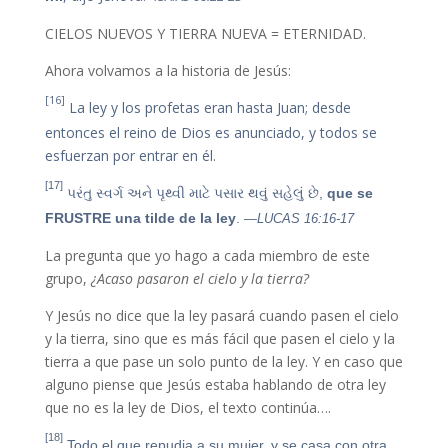
CIELOS NUEVOS Y TIERRA NUEVA = ETERNIDAD.
Ahora volvamos a la historia de Jesús:
[16]
La ley y los profetas eran hasta Juan; desde
entonces el reino de Dios es anunciado, y todos se
esfuerzan por entrar en él.
[17]
પરંતુ સ્વર્ગ અને પૃથ્વી માટે પસાર થવું સહેલું છે,
que se
FRUSTRE una tilde de la ley
.
—LUCAS 16:16-17
La pregunta que yo hago a cada miembro de este
grupo,
¿Acaso pasaron el cielo y la tierra?
Y Jesús no dice que la ley pasará cuando pasen el cielo
y la tierra, sino que es más fácil que pasen el cielo y la
tierra a que pase un solo punto de la ley. Y en caso que
alguno piense que Jesús estaba hablando de otra ley
que no es la ley de Dios, el texto continúa….
[18]
Todo el que repudia a su mujer, y se casa con otra,