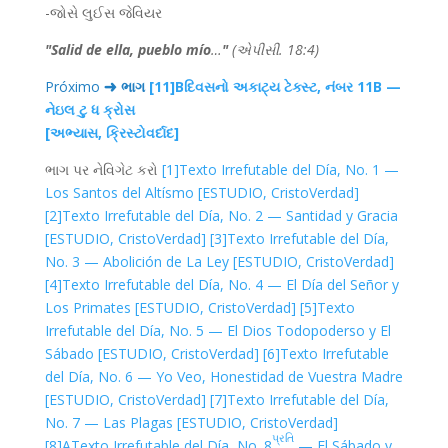
-જોસે લુઈસ જેવિયર
"Salid de ella, pueblo mío
…
"
(એપીસી. 18:4)
Próximo ➜
ભાગ
[11]B
દિવસનો અકાટ્ય ટેક્સ્ટ, નંબર 11B —
નેઇલ ટુ ધ ક્રોસ
[અભ્યાસ, ક્રિસ્ટોવર્દાદ]
ભાગ પર નેવિગેટ કરો
[1]
Texto Irrefutable del Día, No. 1 —
Los Santos del Altísmo [ESTUDIO, CristoVerdad]
[2]
Texto Irrefutable del Día, No. 2 — Santidad y Gracia
[ESTUDIO, CristoVerdad]
[3]
Texto Irrefutable del Día,
No. 3 — Abolición de La Ley [ESTUDIO, CristoVerdad]
[4]
Texto Irrefutable del Día, No. 4 — El Día del Señor y
Los Primates [ESTUDIO, CristoVerdad]
[5]
Texto
Irrefutable del Día, No. 5 — El Dios Todopoderso y El
Sábado [ESTUDIO, CristoVerdad]
[6]
Texto Irrefutable
del Día, No. 6 — Yo Veo, Honestidad de Vuestra Madre
[ESTUDIO, CristoVerdad]
[7]
Texto Irrefutable del Día,
No. 7 — Las Plagas [ESTUDIO, CristoVerdad]
પ્રતિ
[8]A
Texto Irrefutable del Día, No. 8
— El Sábado y