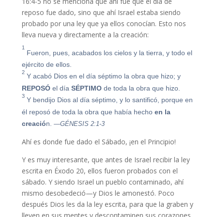
16:4-5 no se menciona que ahí fue que el día de
reposo fue dado, sino que ahí Israel estaba siendo
probado por una ley que ya ellos conocían. Esto nos
lleva nueva y directamente a la creación:
1
Fueron, pues, acabados los cielos y la tierra, y todo el
ejército de ellos.
2
Y acabó Dios en el día séptimo la obra que hizo; y
REPOSÓ
el día
SÉPTIMO
de toda la obra que hizo.
3
Y bendijo Dios al día séptimo, y lo santificó, porque en
él reposó de toda la obra que había hecho
en la
creació
n.
—GÉNESIS 2:1-3
Ahí es donde fue dado el Sábado, ¡en el Principio!
Y es muy interesante, que antes de Israel recibir la ley
escrita en Éxodo 20, ellos fueron probados con el
sábado. Y siendo Israel un pueblo contaminado, ahí
mismo desobedeció—y Dios le amonestó. Poco
después Dios les da la ley escrita, para que la graben y
lleven en sus mentes y descontaminen sus corazones,