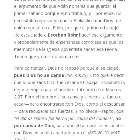
el argumento de que Adán no tenía que guardar el
primer sábado porque él no trabajó, y—por ende, no
necesitaba reposar ya que la Biblia dice que Dios fue
quién reposó en el Edén, por que él primero trabajó.
He escuchado a
Esteban Bohr
hacer ese argumento,
y probablemente de enseñanzas como esa es que los
miembros de la Iglesia Adventista sacan esa teoría.
Teoría que yo mismo un día creí…
Para comenzar, Dios no reposó porque el se cansó,
pues Dios no se cansa
(ISA. 40:25).
Esto quiere decir
que lo que Dios hizo fue cesar de trabajar (shabbath) y
dejar ejemplo para el hombre, tal como dice Marcos
2:27. Pero el hombre sí se cansa y sí necesita tanto el
cesar—para encontrarse con Dios, como el descansar
—para recuperar sus fuerzas. Y no olvide—repito, que
"el día de reposo fue hecho por causa del hombre",
no
por causa de Dios
, para que el hombre se encuentre
con Dios en un día apartado para él
(ÉXD.20:10, MAT
12:12).