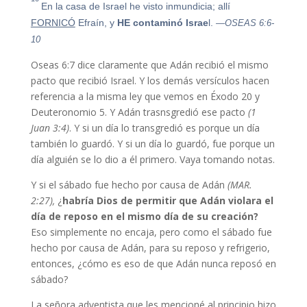
En la casa de Israel he visto inmundicia; allí
FORNICÓ
Efraín, y
HE
contaminó
Israe
l.
—OSEAS 6:6-
10
Oseas 6:7 dice claramente que Adán recibió el mismo
pacto que recibió Israel. Y los demás versículos hacen
referencia a la misma ley que vemos en Éxodo 20 y
Deuteronomio 5. Y Adán trasnsgredió ese pacto
(1
Juan 3:4)
. Y si un día lo transgredió es porque un día
también lo guardó. Y si un día lo guardó, fue porque un
día alguién se lo dio a él primero. Vaya tomando notas.
Y si el sábado fue hecho por causa de Adán
(MAR.
2:27),
¿
habría Dios de permitir que Adán violara el
día de reposo en el mismo día de su creación?
Eso simplemente no encaja, pero como el sábado fue
hecho por causa de Adán, para su reposo y refrigerio,
entonces, ¿cómo es eso de que Adán nunca reposó en
sábado?
La señora adventista que les mencioné al principio hizo