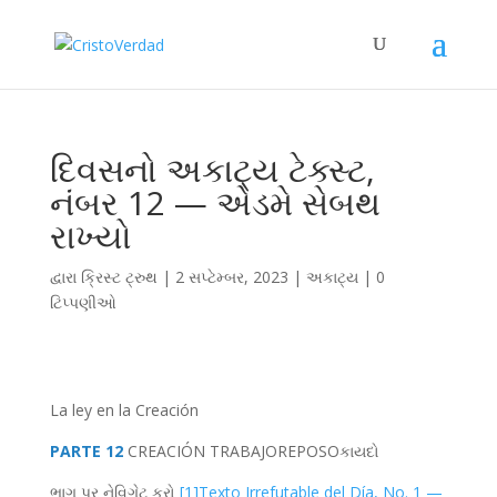
દિવસનો અકાટ્ય ટેક્સ્ટ,
નંબર 12 — એડમે સેબથ
રાખ્યો
દ્વારા
ક્રિસ્ટ ટ્રુથ
|
2 સપ્ટેમ્બર, 2023
|
અકાટ્ય
|
0
ટિપ્પણીઓ
La ley en la Creación
PARTE 12
CREACIÓN
TRABAJO
REPOSO
કાયદો
ભાગ પર નેવિગેટ કરો
[1]
Texto Irrefutable del Día, No. 1 —