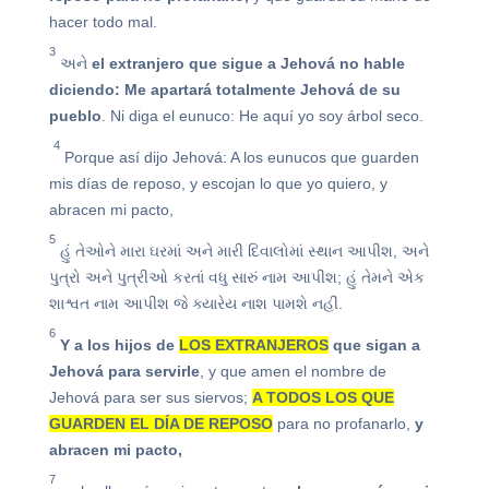
hacer todo mal.
3
અને
el extranjero que sigue a Jehová no hable
diciendo: Me apartará totalmente Jehová de su
pueblo
. Ni diga el eunuco: He aquí yo soy árbol seco.
4
Porque así dijo Jehová: A los eunucos que guarden
mis días de reposo, y escojan lo que yo quiero, y
abracen mi pacto,
5
હું તેઓને મારા ઘરમાં અને મારી દિવાલોમાં સ્થાન આપીશ, અને
પુત્રો અને પુત્રીઓ કરતાં વધુ સારું નામ આપીશ; હું તેમને એક
શાશ્વત નામ આપીશ જે ક્યારેય નાશ પામશે નહીં.
6
Y a los hijos de
LOS EXTRANJEROS
que sigan a
Jehová para servirle
, y que amen el nombre de
Jehová para ser sus siervos;
A TODOS LOS QUE
GUARDEN EL DÍA DE REPOSO
para no profanarlo,
y
abracen mi pacto,
7