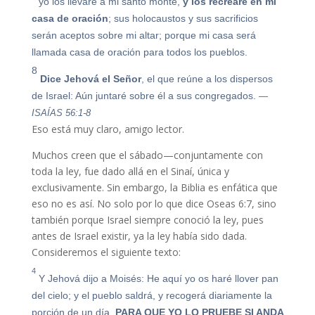
yo los llevaré a mi santo monte,
y los recrearé en mi
casa de oración
; sus holocaustos y sus sacrificios
serán aceptos sobre mi altar; porque mi casa será
llamada casa de oración para todos los pueblos.
8
Dice Jehová el Señor
, el que reúne a los dispersos
de Israel: Aún juntaré sobre él a sus congregados.
—
ISAÍAS 56:1-8
Eso está muy claro, amigo lector.
Muchos creen que el sábado—conjuntamente con
toda la ley, fue dado allá en el Sinaí, única y
exclusivamente. Sin embargo, la Biblia es enfática que
eso no es así. No solo por lo que dice Oseas 6:7, sino
también porque Israel siempre conoció la ley, pues
antes de Israel existir, ya la ley había sido dada.
Consideremos el siguiente texto:
4
Y Jehová dijo a Moisés: He aquí yo os haré llover pan
del cielo; y el pueblo saldrá, y recogerá diariamente la
porción de un día,
PARA QUE YO LO PRUEBE SI ANDA