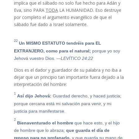
implica que el sábado no solo fue hecho para Adán y
Eva, sino PARA
TODA
LA HUMANIDAD. Eso destruye
por completo el argumento evangélico de que el
sábado fue dado a Israel solamente.
22
Un MISMO ESTATUTO tendréis para EL
EXTRANJERO, como para el natural;
porque yo soy
Jehová vuestro Dios.
—LEVÍTICO 24:22
Dios es el dador y guardador de su palabra y no iba a
dejar que un principio tan importante fuera dejado a la
interpretación del hombre:
1
Así dijo Jehová:
Guardad derecho, y haced justicia;
porque cercana está mi salvación para venir, y mi
justicia para manifestarse.
2
Bienaventurado el hombre
que hace esto, y el hijo
de hombre que lo abraza;
que guarda el día de
reposo para no profanarlo,
y que guarda su mano de