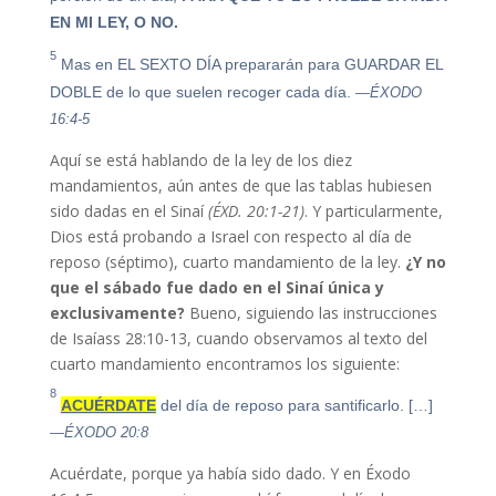
EN MI LEY, O NO.
5
Mas en EL SEXTO DÍA prepararán para GUARDAR EL
DOBLE de lo que suelen recoger cada día.
—ÉXODO
16:4-5
Aquí se está hablando de la ley de los diez
mandamientos, aún antes de que las tablas hubiesen
sido dadas en el Sinaí
(ÉXD. 20:1-21)
. Y particularmente,
Dios está probando a Israel con respecto al día de
reposo (séptimo), cuarto mandamiento de la ley.
¿Y no
que el sábado fue dado en el Sinaí única y
exclusivamente?
Bueno, siguiendo las instrucciones
de Isaíass 28:10-13, cuando observamos al texto del
cuarto mandamiento encontramos los siguiente:
8
ACUÉRDATE
del día de reposo para santificarlo. […]
—ÉXODO 20:8
Acuérdate, porque ya había sido dado. Y en Éxodo