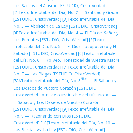
Los Santos del Altísmo [ESTUDIO, CristoVerdad]
[2]
Texto Irrefutable del Día, No. 2 — Santidad y Gracia
[ESTUDIO, CristoVerdad]
[3]
Texto Irrefutable del Día,
No. 3 — Abolición de La Ley [ESTUDIO, CristoVerdad]
[4]
Texto Irrefutable del Día, No. 4 — El Día del Señor y
Los Primates [ESTUDIO, CristoVerdad]
[5]
Texto
Irrefutable del Día, No. 5 — El Dios Todopoderso y El
Sábado [ESTUDIO, CristoVerdad]
[6]
Texto Irrefutable
del Día, No. 6 — Yo Veo, Honestidad de Vuestra Madre
[ESTUDIO, CristoVerdad]
[7]
Texto Irrefutable del Día,
No. 7 — Las Plagas [ESTUDIO, CristoVerdad]
પ્રતિ
[8]A
Texto Irrefutable del Día, No. 8
— El Sábado y
Los Deseos de Vuestro Corazón [ESTUDIO,
b
CristoVerdad]
[8]B
Texto Irrefutable del Día, No. 8
—
El Sábado y Los Deseos de Vuestro Corazón
[ESTUDIO, CristoVerdad]
[9]
Texto Irrefutable del Día,
No. 9 — Razonando con Dios [ESTUDIO,
CristoVerdad]
[10]
Texto Irrefutable del Día, No. 10 —
Las Bestias vs. La Ley [ESTUDIO, CristoVerdad]