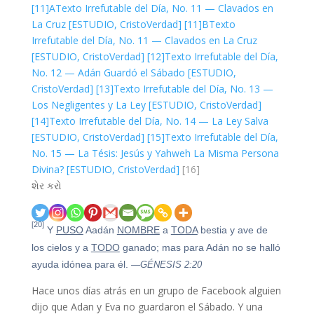
[11]A
Texto Irrefutable del Día, No. 11 — Clavados en
La Cruz [ESTUDIO, CristoVerdad]
[11]B
Texto
Irrefutable del Día, No. 11 — Clavados en La Cruz
[ESTUDIO, CristoVerdad]
[12]
Texto Irrefutable del Día,
No. 12 — Adán Guardó el Sábado [ESTUDIO,
CristoVerdad]
[13]
Texto Irrefutable del Día, No. 13 —
Los Negligentes y La Ley [ESTUDIO, CristoVerdad]
[14]
Texto Irrefutable del Día, No. 14 — La Ley Salva
[ESTUDIO, CristoVerdad]
[15]
Texto Irrefutable del Día,
No. 15 — La Tésis: Jesús y Yahweh La Misma Persona
Divina? [ESTUDIO, CristoVerdad]
[16]
શેર કરો
[20]
Y
PUSO
Aadán
NOMBRE
a
TODA
bestia y ave de
los cielos y a
TODO
ganado; mas para Adán no se halló
ayuda idónea para él.
—GÉNESIS 2:20
Hace unos días atrás en un grupo de Facebook alguien
dijo que Adan y Eva no guardaron el Sábado. Y una