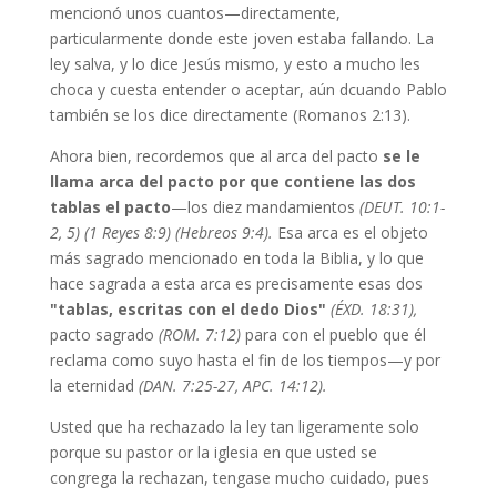
mencionó unos cuantos—directamente,
particularmente donde este joven estaba fallando. La
ley salva, y lo dice Jesús mismo, y esto a mucho les
choca y cuesta entender o aceptar, aún dcuando Pablo
también se los dice directamente (Romanos 2:13).
Ahora bien,
recordemos que al arca del pacto
se le
llama arca del pacto por que contiene las dos
tablas el pacto
—los diez mandamientos
(DEUT. 10:1-
2, 5) (1 Reyes 8:9) (Hebreos 9:4).
Esa arca es el objeto
más sagrado mencionado en toda la Biblia, y lo que
hace sagrada a esta arca es precisamente esas dos
"tablas, escritas con el dedo Dios"
(ÉXD. 18:31),
pacto sagrado
(ROM. 7:12)
para con el pueblo que él
reclama como suyo hasta el fin de los tiempos—y por
la eternidad
(DAN. 7:25-27, APC. 14:12).
Usted que ha rechazado la ley tan ligeramente solo
porque su pastor or la iglesia en que usted se
congrega la rechazan, tengase mucho cuidado, pues