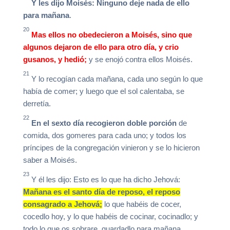
Y les dijo Moisés: Ninguno deje nada de ello
para mañana
.
20
Mas ellos no obedecieron a Moisés, sino que
algunos dejaron de ello para otro día, y crio
gusanos, y hedió;
y se enojó contra ellos Moisés.
21
Y lo recogían cada mañana, cada uno según lo que
había de comer; y luego que el sol calentaba, se
derretía.
22
En el sexto día recogieron doble porción
de
comida, dos gomeres para cada uno; y todos los
príncipes de la congregación vinieron y se lo hicieron
saber a Moisés.
23
Y él les dijo: Esto es lo que ha dicho Jehová:
Mañana es el santo día de reposo, el reposo
consagrado a Jehová;
lo que habéis de cocer,
cocedlo hoy, y lo que habéis de cocinar, cocinadlo; y
todo lo que os sobrare, guardadlo para mañana.