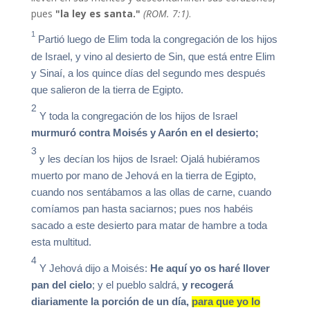
pues
"la ley es santa."
(ROM. 7:1)
.
1
Partió luego de Elim toda la congregación de los hijos
de Israel, y vino al desierto de Sin, que está entre Elim
y Sinaí, a los quince días del segundo mes después
que salieron de la tierra de Egipto.
2
Y toda la congregación de los hijos de Israel
murmuró contra Moisés y Aarón en el desierto
;
3
y les decían los hijos de Israel: Ojalá hubiéramos
muerto por mano de Jehová en la tierra de Egipto,
cuando nos sentábamos a las ollas de carne, cuando
comíamos pan hasta saciarnos; pues nos habéis
sacado a este desierto para matar de hambre a toda
esta multitud.
4
Y Jehová dijo a Moisés:
He aquí yo os haré llover
pan del cielo
; y el pueblo saldrá,
y recogerá
diariamente la porción de un día,
para que yo lo