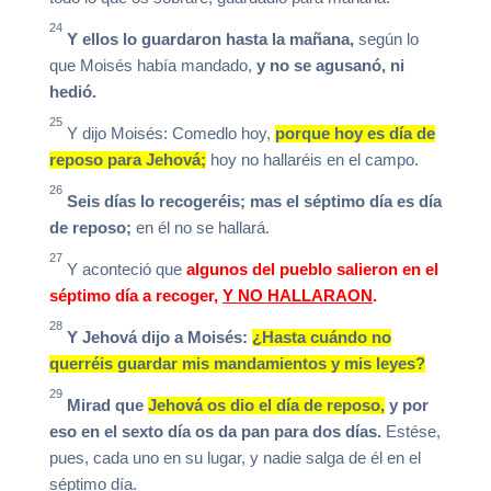
24
Y ellos lo guardaron hasta la mañana,
según lo
que Moisés había mandado,
y no se agusanó, ni
hedió.
25
Y dijo Moisés: Comedlo hoy,
porque hoy es día de
reposo para Jehová;
hoy no hallaréis en el campo.
26
Seis días lo recogeréis; mas el
séptimo
día es día
de reposo;
en él no se hallará.
27
Y aconteció que
algunos del pueblo salieron en el
séptimo día a recoger,
Y NO HALLARAON
.
28
Y Jehová dijo a Moisés:
¿Hasta cuándo no
querréis guardar mis mandamientos y mis leyes?
29
Mirad que
Jehová os dio el día de reposo,
y por
eso en el sexto día os da pan para dos días.
Estése,
pues, cada uno en su lugar, y nadie salga de él en el
séptimo día.