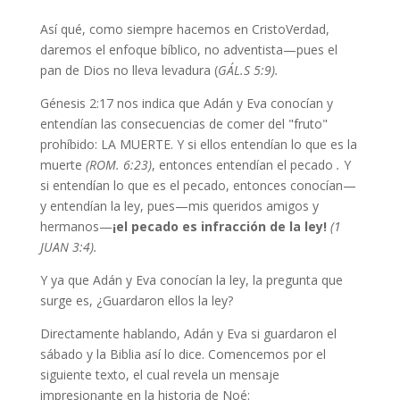
Así qué, como siempre hacemos en CristoVerdad,
daremos el enfoque bíblico, no adventista—pues el
pan de Dios no lleva levadura (
GÁL.S 5:9).
Génesis 2:17 nos indica que Adán y Eva conocían y
entendían las consecuencias de comer del "fruto"
prohíbido: LA MUERTE. Y si ellos entendían lo que es la
muerte
(ROM. 6:23)
, entonces entendían el pecado
.
Y
si entendían lo que es el pecado, entonces conocían—
y entendían la ley, pues—mis queridos amigos y
hermanos—
¡el pecado es infracción de la ley!
(1
JUAN 3:4).
Y ya que Adán y Eva conocían la ley, la pregunta que
surge es, ¿Guardaron ellos la ley?
Directamente hablando, Adán y Eva si guardaron el
sábado y la Biblia así lo dice. Comencemos por el
siguiente texto, el cual revela un mensaje
impresionante en la historia de Noé: