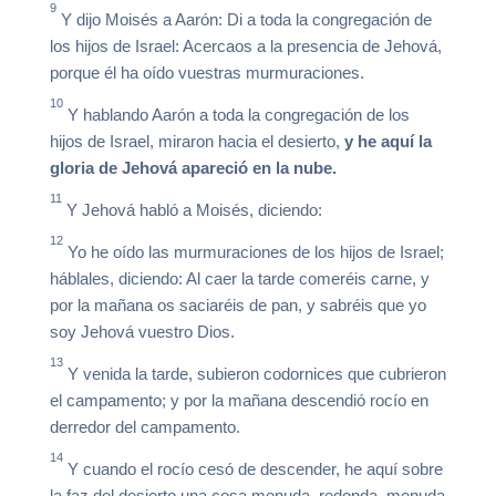
9
Y dijo Moisés a Aarón: Di a toda la congregación de
los hijos de Israel: Acercaos a la presencia de Jehová,
porque él ha oído vuestras murmuraciones.
10
Y hablando Aarón a toda la congregación de los
hijos de Israel, miraron hacia el desierto,
y he aquí la
gloria de Jehová apareció en la nube.
11
Y Jehová habló a Moisés, diciendo:
12
Yo he oído las murmuraciones de los hijos de Israel;
háblales, diciendo: Al caer la tarde comeréis carne, y
por la mañana os saciaréis de pan, y sabréis que yo
soy Jehová vuestro Dios.
13
Y venida la tarde, subieron codornices que cubrieron
el campamento; y por la mañana descendió rocío en
derredor del campamento.
14
Y cuando el rocío cesó de descender, he aquí sobre
la faz del desierto una cosa menuda, redonda, menuda