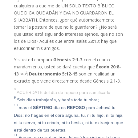
cualquiera a que me de UN SOLO TEXTO BÍBLICO
QUE DIGA QUE ADÁN Y EVA NO GUARDARON EL
SHABBATH. Entonces, ¿por qué automaticamente
tomar la postura de que no lo guardaron? ¿No será
que usted está siguiendo intereses ejenos, que no son
los de Dios? Aquí es que entra Isaías 28:13; hay que
esucdriñar mis amigos.
Y si usted compara
Génesis 2:1-3
con el cuarto
mandamiento, usted se dará cuenta que
Éxodo 20:8-
13
અને
Deuteronomio 5:12-15
son en realidad un
extracto que viene directamente desde Génesis 2:1-3.
8
ACUÉRDATE del día de reposo para santificarlo.
9
Seis días trabajarás, y harás toda tu obra;
10
mas el
SÉPTIMO
día es
REPOSO
para Jehová tu
Dios; no hagas en él obra alguna, tú, ni tu hijo, ni tu hija,
ni tu siervo, ni tu criada, ni tu bestia, ni tu extranjero que
está dentro de tus puertas.
11
Porque en seis días hizo Jehová los cielos y la tierra,