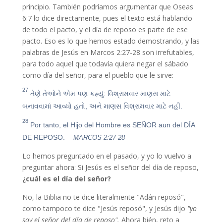
principio. También podríamos argumentar que Oseas
6:7 lo dice directamente, pues el texto está hablando
de todo el pacto, y el día de reposo es parte de ese
pacto. Eso es lo que hemos estado demostrando, y las
palabras de Jesús en Marcos 2:27-28 son irrefutables,
para todo aquel que todavía quiera negar el sábado
como día del señor, para el pueblo que le sirve:
27
તેણે તેઓને એમ પણ કહ્યું: વિશ્રામવાર માણસ માટે
બનાવવામાં આવ્યો હતો, અને માણસ વિશ્રામવાર માટે નહીં.
28
Por tanto, el Hijo del Hombre es SEÑOR aun del DÍA
DE REPOSO.
—MARCOS 2:27-28
Lo hemos preguntado en el pasado, y yo lo vuelvo a
preguntar ahora: Si Jesús es el señor del día de reposo,
¿cuál es el día del señor?
No, la Biblia no te dice literalmente "Adán reposó",
como tampoco te dice "Jesús reposó", y Jesús dijo
"yo
soy el señor del día de reposo".
Ahora bién, reto a