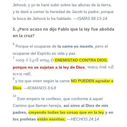
Jehová; y yo te haré subir sobre las alturas de la tierra,
y te daré a comer la heredad de Jacob tu padre; porque
la boca de Jehová lo ha hablado.
—ISAÍAS 58:13-14
5. ¿Pero acaso no dijo Pablo que la ley fue abolida
en la cruz?
6
Porque el ocuparse de
la carne es muerte
, pero el
ocuparse del Espíritu es vida y paz.
7
કારણ કે દેહની સલાહ છે
ENEMISTAD CONTRA DIOS
;
porque no se sujetan a la ley de Dios
,
અથવા તેઓ કરી
શકતા નથી;
8
y los que viven según la carne
NO PUEDEN agradar a
Dios
.
—ROMANOS 8:6-8
14
Esto empero te confieso, que conforme á aquel
Camino que llaman herejía,
así sirvo al Dios de mis
padres,
creyendo todas las cosas que en la ley
y en
los profetas
están escritas;
—HECHOS 24:14