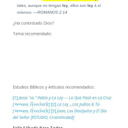
tales, aunque no tengan
ley
, ellos son
ley
á sí
mismos:
—ROMANOS 2:14
¿Ha contestado Dios?
Tema recomendado:
Estudios Bíblicos y Artículos recomendados:
[1]
Jesús "vs." Pablo y La Ley — Lo Que Pasó en La Cruz
[અભ્યાસ, ક્રિસ્ટોવર્દાદ]
[2]
La Ley，Los Judíos & Tú
[અભ્યાસ, ક્રિસ્ટોવર્દાદ]
[3]
Juan, Los Discípulos y El Día
del Señor [ESTUDIO, CristoVerdad]
Felíz Sábado Para Todos
.