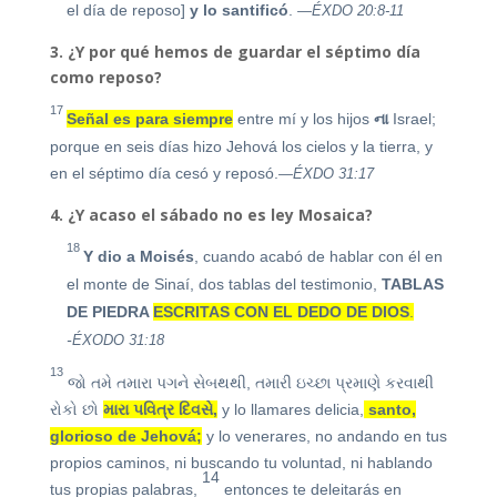
el día de reposo]
y lo santificó
.
—ÉXDO 20:8-11
3. ¿Y por qué hemos de guardar el séptimo día
como reposo?
17
Señal es para siempre
entre
mí y los hijos
ના
Israel;
porque en seis días hizo Jehová los cielos y la tierra, y
en el séptimo día cesó y reposó.
—ÉXDO 31:17
4. ¿Y acaso el sábado no es ley Mosaica?
18
Y dio a Moisés
, cuando acabó de hablar con él en
el monte de Sinaí, dos tablas del testimonio,
TABLAS
DE PIEDRA
ESCRITAS CON EL DEDO DE DIOS
.
-
ÉXODO 31:18
13
જો તમે તમારા પગને સેબથથી, તમારી ઇચ્છા પ્રમાણે કરવાથી
રોકો છો
મારા પવિત્ર દિવસે,
y lo llamares delicia,
santo,
glorioso de Jehová;
y lo venerares, no andando en tus
propios caminos, ni buscando tu voluntad, ni hablando
14
tus propias palabras,
entonces te deleitarás en