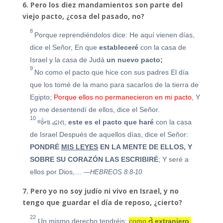
6. Pero los diez mandamientos son parte del
viejo pacto, ¿cosa del pasado, no?
8
Porque reprendiéndolos dice:
He aquí vienen días,
dice el Señor,
En que
estableceré
con la casa de
Israel y la casa de Judá
un nuevo pacto;
9
No como el pacto que hice con sus padres
El día
que los tomé de la mano para sacarlos de la tierra de
Egipto;
Porque ellos no permanecieron en mi pacto
,
Y
yo me desentendí de ellos, dice el Señor.
10
જેના દ્વારા,
este es el pacto que haré
con la casa
de Israel
Después de aquellos días, dice el Señor:
PONDRÉ
MIS LEYES
EN LA MENTE DE ELLOS, Y
SOBRE SU CORAZÓN LAS ESCR
IBIRÉ
;
Y seré a
ellos por Dios,…
—HEBREOS 8:8-10
7. Pero yo no soy judío ni vivo en Israel, y no
tengo que guardar el día de reposo, ¿cierto?
22
Un mismo derecho tendréis:
como
તે
extranjero
,