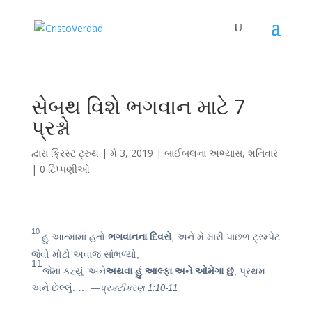
સેબથ વિશે ભગવાન માટે 7
પ્રશ્નો
દ્વારા
ક્રિસ્ટ ટ્રુથ
|
મે 3, 2019
|
બાઈબલના અભ્યાસ
,
શનિવાર
|
0 ટિપ્પણીઓ
10
હું આત્મામાં હતો
ભગવાનના દિવસે
, અને મેં મારી પાછળ ટ્રમ્પેટ
જેવો મોટો અવાજ સાંભળ્યો,
11
જેમાં કહ્યું: અને
અથવા હું આલ્ફા અને ઓમેગા છું
, પ્રથમ
અને છેલ્લું. …
—પ્રકટીકરણ 1:10-11