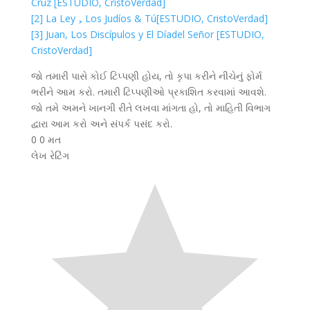
Cruz [ESTUDIO, CristoVerdad]
[2] La Ley，Los Judíos & Tú[ESTUDIO, CristoVerdad]
[3] Juan, Los Discípulos y El Díadel Señor [ESTUDIO,
CristoVerdad]
જો તમારી પાસે કોઈ ટિપ્પણી હોય, તો કૃપા કરીને નીચેનું ફોર્મ
ભરીને આમ કરો. તમારી ટિપ્પણીઓ પ્રકાશિત કરવામાં આવશે.
જો તમે અમને ખાનગી રીતે લખવા માંગતા હો, તો માહિતી વિભાગ
દ્વારા આમ કરો અને સંપર્ક પસંદ કરો.
0
0
મત
લેખ રેટિંગ