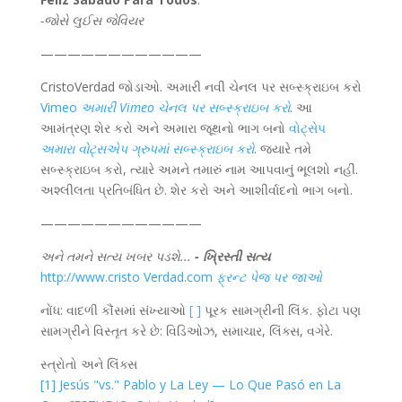
-જોસે લુઈસ જેવિયર
————————————
CristoVerdad જોડાઓ. અમારી નવી ચેનલ પર સબ્સ્ક્રાઇબ કરો
Vimeo
અમારી Vimeo ચેનલ પર સબ્સ્ક્રાઇબ કરો
. આ
આમંત્રણ શેર કરો અને અમારા જૂથનો ભાગ બનો
વોટ્સેપ
અમારા વોટ્સએપ ગ્રુપમાં સબ્સ્ક્રાઇબ કરો
. જ્યારે તમે
સબ્સ્ક્રાઇબ કરો, ત્યારે અમને તમારું નામ આપવાનું ભૂલશો નહીં.
અશ્લીલતા પ્રતિબંધિત છે. શેર કરો અને આશીર્વાદનો ભાગ બનો.
————————————
અને તમને સત્ય ખબર પડશે...
- ખ્રિસ્તી સત્ય
http://www.cristo Verdad.com
ફ્રન્ટ પેજ પર જાઓ
નોંધ: વાદળી કૌંસમાં સંખ્યાઓ
[ ]
પૂરક સામગ્રીની લિંક. ફોટા પણ
સામગ્રીને વિસ્તૃત કરે છે: વિડિઓઝ, સમાચાર, લિંક્સ, વગેરે.
સ્ત્રોતો અને લિંક્સ
[1] Jesús "vs." Pablo y La Ley — Lo Que Pasó en La