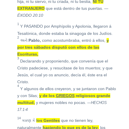
hija, ni tu siervo, ni tu criada, ni tu bestia,
NI TU
EXTRANJERO
que está dentro de tus puertas.
—
ÉXODO 20:10
1
Y PASANDO por Amphípolis y Apolonia, llegaron á
Tesalónica, donde estaba la sinagoga de los Judíos.
2
અને
Pablo,
como acostumbraba, entró á ellos,
y
por tres sábados disputó con ellos de las
Escrituras,
3
Declarando y proponiendo, que convenía que el
Cristo padeciese, y resucitase de los muertos; y que
Jesús, el cual yo os anuncio, decía él, éste era el
Cristo.
4
Y algunos de ellos creyeron, y se juntaron con Pablo
y con Silas;
y de los
GRIEGOS
religiosos grande
multitud,
y mujeres nobles no pocas.
—HECHOS
17:1-4
14
કારણ કે
los Gentiles
que no tienen ley,
naturalmente
haciendo lo que es de la
ley
,
los