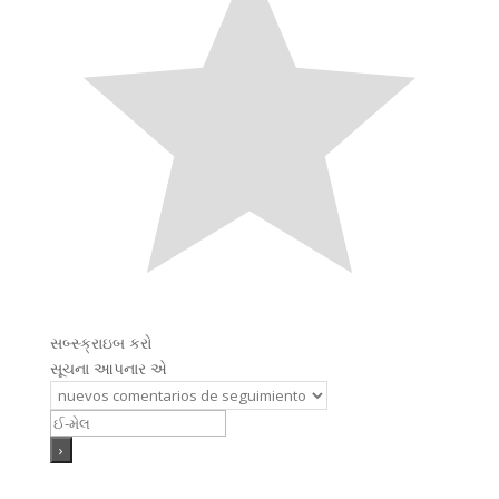
સબ્સ્ક્રાઇબ કરો
સૂચના આપનાર એ