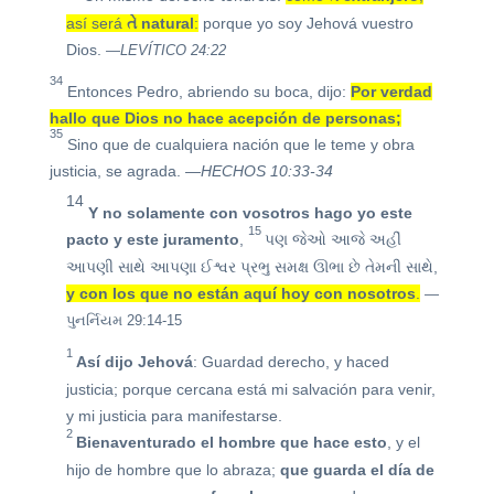
así será
તે
natural
:
porque yo soy Jehová vuestro
Dios.
—LEVÍTICO 24:22
34
Entonces Pedro, abriendo su boca, dijo:
Por verdad
hallo que Dios no hace acepción de personas;
35
Sino que de cualquiera nación que le teme y obra
justicia, se agrada.
—HECHOS 10:33-34
14
Y no solamente con vosotros hago yo este
15
pacto y este juramento
,
પણ જેઓ આજે અહીં
આપણી સાથે આપણા ઈશ્વર પ્રભુ સમક્ષ ઊભા છે તેમની સાથે,
y con los que no están aquí hoy con nosotros
.
—
પુનર્નિયમ 29:14-15
1
Así dijo Jehová
: Guardad derecho, y haced
justicia; porque cercana está mi salvación para venir,
y mi justicia para manifestarse.
2
Bienaventurado el
hombre q
ue hace esto
, y el
hijo de hombre que lo abraza;
que guarda el día de