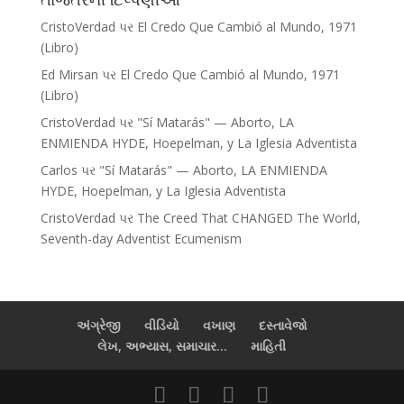
CristoVerdad
પર
El Credo Que Cambió al Mundo, 1971
(Libro)
Ed Mirsan
પર
El Credo Que Cambió al Mundo, 1971
(Libro)
CristoVerdad
પર
"Sí Matarás" — Aborto, LA
ENMIENDA HYDE, Hoepelman, y La Iglesia Adventista
Carlos
પર
"Sí Matarás" — Aborto, LA ENMIENDA
HYDE, Hoepelman, y La Iglesia Adventista
CristoVerdad
પર
The Creed That CHANGED The World,
Seventh-day Adventist Ecumenism
અંગ્રેજી
વીડિયો
વખાણ
દસ્તાવેજો
લેખ, અભ્યાસ, સમાચાર...
માહિતી