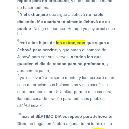
reposo para no profanarlo
, y que guarda su mano
de hacer todo mal.
3
Y el extranjero
que sigue a Jehová
no hable
diciendo: Me apartará totalmente Jehová de su
pueblo
. Ni diga el eunuco: He aquí yo soy árbol seco.
[…]
6
અને
a los hijos de
los extranjeros
que sigan a
Jehová para servirle
, y que amen el nombre de
Jehová para ser sus siervos;
a todos los que
guarden el día de reposo para no profanarlo
, y
abracen mi pacto,
7
yo los llevaré a mi santo monte, y los recrearé en mi
casa de oración; sus holocaustos y sus sacrificios
serán aceptos sobre
મારા
altar; porque mi casa será
llamada casa de oración para todos los pueblos.
—
ISAÍAS 56:2-7
10
mas el SÉPTIMO DÍA es reposo para Jehová tu
Dios
; no hagas en él obra alguna, tú, ni tu hijo, ni tu