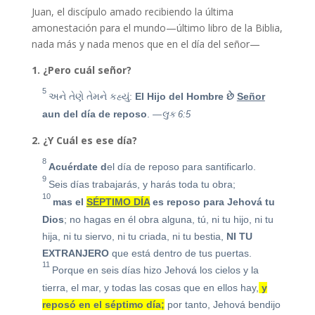
Juan, el discípulo amado recibiendo la última
amonestación para el mundo—último libro de la Biblia,
nada más y nada menos que en el día del señor—
1. ¿Pero cuál señor?
5
અને તેણે તેમને કહ્યું:
El Hijo del Hombre
છે
Señor
aun del día de reposo
.
—લુક 6:5
2. ¿Y Cuál es ese día?
8
Acuérdate d
el día de reposo para santificarlo.
9
Seis días trabajarás, y harás toda tu obra;
10
mas el
SÉPTIMO DÍA
es reposo para Jehová tu
Dios
; no hagas en él obra alguna, tú, ni tu hijo, ni tu
hija, ni tu siervo, ni tu criada, ni tu bestia,
NI TU
EXTRANJERO
que está dentro de tus puertas.
11
Porque en seis días hizo Jehová los cielos y la
tierra, el mar, y todas las cosas que en ellos hay,
y
reposó en el séptimo día;
por tanto, Jehová bendijo