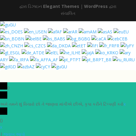
દ્વારા ડિઝાઇન
Elegant Themes
|
WordPress
દ્વારા
સંચાલિત
GU
ES
EN
AF
AR
AM
AS
EU
BN
BE
BS
BG
CA
CEB
ZH
CS
DA
ET
FI
FR
FY
GL
DE
EL
HE
JA
KO
ARY
FA
FA_AF
PT
PT_BR
RU
GD
AZ
CY
GU
0
અમે તમને શું વિચારો છો તે જાણવા માંગીએ છીએ, કૃપા કરીને ટિપ્પણી કરો
x
(
)
x
|
જવાબ આપો