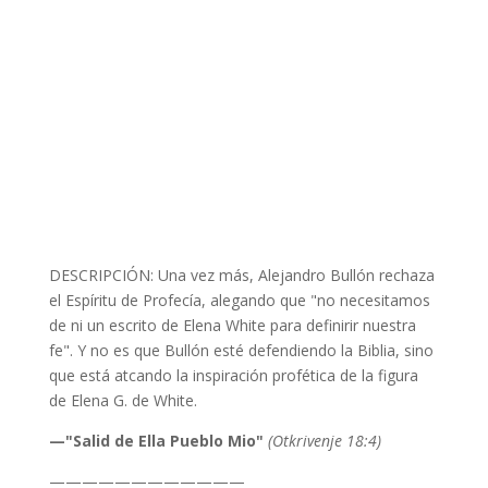
DESCRIPCIÓN: Una vez más, Alejandro Bullón rechaza
el Espíritu de Profecía, alegando que "no necesitamos
de ni un escrito de Elena White para definirir nuestra
fe". Y no es que Bullón esté defendiendo la Biblia, sino
que está atcando la inspiración profética de la figura
de Elena G. de White.
—"Salid de Ella Pueblo Mio"
(Otkrivenje 18:4)
————————————