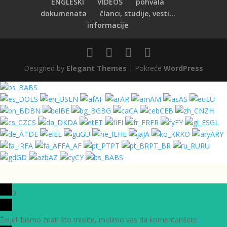
ENGLESKI
VIDEOS
pohvala
dokumenata
članci, studije, vesti...
informacije
Designed by
Elegant Themes
| Pokreće
WordPress
BS
ES
EN
AF
AR
AM
AS
EU
BN
BE
BG
CA
CEB
ZH
CS
DA
ET
FI
FR
FY
GL
DE
EL
GU
HE
JA
KO
ARY
FA
FA_AF
PT
PT_BR
RU
GD
AZ
CY
BS
0
Željeli bismo znati što mislite, molimo vas da komentarišete
x