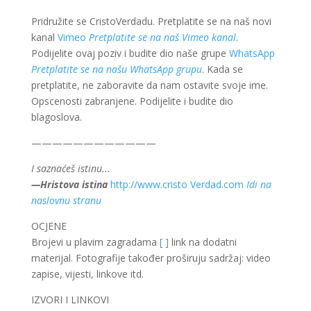
Pridružite se CristoVerdadu. Pretplatite se na naš novi
kanal
Vimeo
Pretplatite se na naš Vimeo kanal
.
Podijelite ovaj poziv i budite dio naše grupe
WhatsApp
Pretplatite se na našu WhatsApp grupu
. Kada se
pretplatite, ne zaboravite da nam ostavite svoje ime.
Opscenosti zabranjene. Podijelite i budite dio
blagoslova.
————————————
I saznaćeš istinu...
—Hristova istina
http://www.cristo Verdad.com
Idi na
naslovnu stranu
OCJENE
Brojevi u plavim zagradama
[ ]
link na dodatni
materijal. Fotografije također proširuju sadržaj: video
zapise, vijesti, linkove itd.
IZVORI I LINKOVI