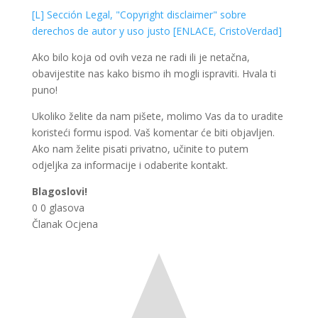
[L] Sección Legal, "Copyright disclaimer" sobre
derechos de autor y uso justo [ENLACE, CristoVerdad]
Ako bilo koja od ovih veza ne radi ili je netačna,
obavijestite nas kako bismo ih mogli ispraviti. Hvala ti
puno!
Ukoliko želite da nam pišete, molimo Vas da to uradite
koristeći formu ispod. Vaš komentar će biti objavljen.
Ako nam želite pisati privatno, učinite to putem
odjeljka za informacije i odaberite kontakt.
Blagoslovi!
0
0
glasova
Članak Ocjena