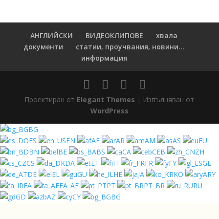
АНГЛИЙСКИ
ВИДЕОКЛИПОВЕ
хвала
документи
статии, проучвания, новини...
информация
Проектиран от
Elegant Themes
| Изпълняван от
WordPress
BG
ES
EN
AF
AR
AM
AS
EU
BN
BE
BS
CA
CEB
ZH
CS
DA
ET
FI
FR
FY
GL
DE
EL
GU
HE
JA
KO
ARY
FA
FA_AF
PT
PT_BR
RU
GD
AZ
CY
BG