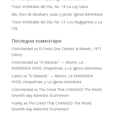
Texto Irrefutable del Día, No. 14: La Ley Salva
Alá, Dios de Abraham, Isaac y Jacob: Iglesia Adventista
Texto Irrefutable del Día, No. 13: Los Negligentes y La
Ley
Последни коментари
CristoVerdad
за
El Credo Que Cambió al Mundo, 1971
(Libro)
CristoVerdad
за
"Sí Matarás" — Aborto, LA
ENMIENDA HYDE, Hoepelman, y La Iglesia Adventista
Carlos
за
"Sí Matarás" — Aborto, LA ENMIENDA
HYDE, Hoepelman, y La Iglesia Adventista
CristoVerdad
за
The Creed That CHANGED The World,
Seventh-day Adventist Ecumenism
Franky
за
The Creed That CHANGED The World,
Seventh-day Adventist Ecumenism