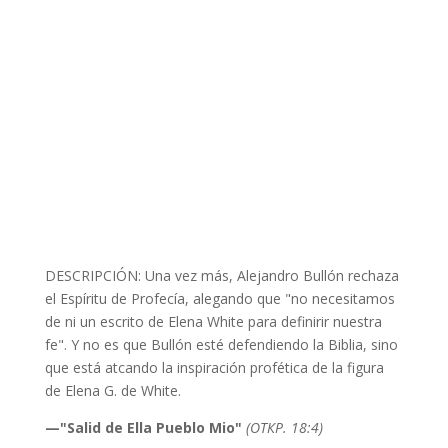
DESCRIPCIÓN: Una vez más, Alejandro Bullón rechaza
el Espíritu de Profecía, alegando que "no necesitamos
de ni un escrito de Elena White para definirir nuestra
fe". Y no es que Bullón esté defendiendo la Biblia, sino
que está atcando la inspiración profética de la figura
de Elena G. de White.
—"Salid de Ella Pueblo Mio"
(ОТКР. 18:4)