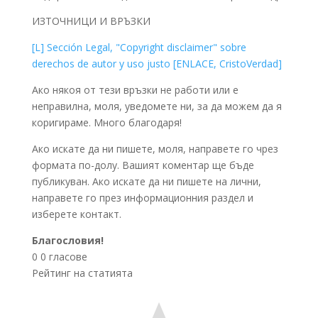
ИЗТОЧНИЦИ И ВРЪЗКИ
[L] Sección Legal, "Copyright disclaimer" sobre
derechos de autor y uso justo [ENLACE, CristoVerdad]
Ако някоя от тези връзки не работи или е
неправилна, моля, уведомете ни, за да можем да я
коригираме. Много благодаря!
Ако искате да ни пишете, моля, направете го чрез
формата по-долу. Вашият коментар ще бъде
публикуван. Ако искате да ни пишете на лични,
направете го през информационния раздел и
изберете контакт.
Благословия!
0
0
гласове
Рейтинг на статията