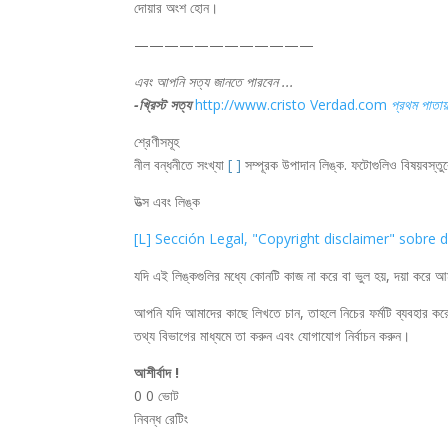
দোয়ার অংশ হোন।
————————————
এবং আপনি সত্য জানতে পারবেন ...
-খ্রিস্ট সত্য
http://www.cristo Verdad.com
প্রথম পাতায
শ্রেণীসমূহ
নীল বন্ধনীতে সংখ্যা
[ ]
সম্পূরক উপাদান লিঙ্ক. ফটোগুলিও বিষয়বস্তু
উত্স এবং লিঙ্ক
[L] Sección Legal, "Copyright disclaimer" sobre
যদি এই লিঙ্কগুলির মধ্যে কোনটি কাজ না করে বা ভুল হয়, দয়া কর
আপনি যদি আমাদের কাছে লিখতে চান, তাহলে নিচের ফর্মটি ব্যবহার ক
তথ্য বিভাগের মাধ্যমে তা করুন এবং যোগাযোগ নির্বাচন করুন।
আশীর্বাদ !
0
0
ভোট
নিবন্ধ রেটিং