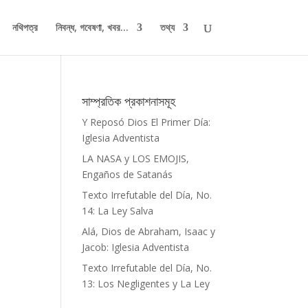
নথিপত্র
নিবন্ধ, গবেষণা, খবর...
তথ্য
সাম্প্রতিক প্রকাশনাসমূহ
Y Reposó Dios El Primer Día:
Iglesia Adventista
LA NASA y LOS EMOJIS,
Engaños de Satanás
Texto Irrefutable del Día, No.
14: La Ley Salva
Alá, Dios de Abraham, Isaac y
Jacob: Iglesia Adventista
Texto Irrefutable del Día, No.
13: Los Negligentes y La Ley