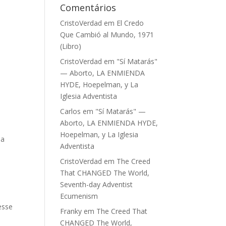
Comentários
CristoVerdad
em
El Credo
Que Cambió al Mundo, 1971
(Libro)
CristoVerdad
em
"Sí Matarás"
— Aborto, LA ENMIENDA
HYDE, Hoepelman, y La
Iglesia Adventista
Carlos
em
"Sí Matarás" —
Aborto, LA ENMIENDA HYDE,
n
Hoepelman, y La Iglesia
la
Adventista
CristoVerdad
em
The Creed
That CHANGED The World,
Seventh-day Adventist
Ecumenism
esse
Franky
em
The Creed That
CHANGED The World,