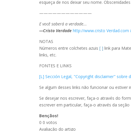
esqueça de nos deixar seu nome. Obscenidades p
————————————
E você saberá a verdade...
—Cristo Verdade
http://www.cristo Verdad.com
NOTAS
Números entre colchetes azuis
[ ]
link para Mate
links, etc.
FONTES E LINKS
[L] Sección Legal, "Copyright disclaimer" sobre
Se algum desses links não funcionar ou estiver 
Se desejar nos escrever, faça-o através do form
escrever em particular, faça-o através da seção
Bençãos!
0
0
votos
Avaliação do artigo