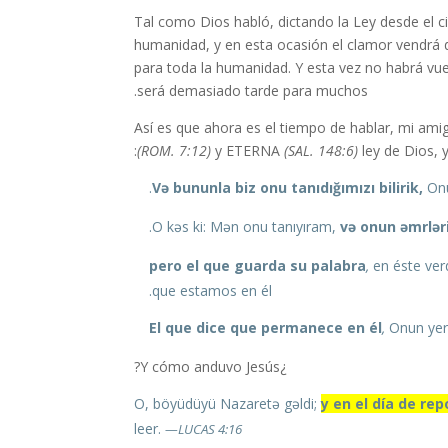
Tal como Dios habló, dictando la Ley desde el ci
humanidad, y en esta ocasión el clamor vendrá
para toda la humanidad. Y esta vez no habrá vuel
será demasiado tarde para muchos.
Así es que ahora es el tiempo de hablar, mi ami
(ROM. 7:12)
y ETERNA
(SAL. 148:6)
ley de Dios, 
Və bununla biz onu tanıdığımızı bilirik,
Onu
və onun əmrlər
pero el que guarda su palabra
,
en éste ver
que estamos en él.
El que dice que permanece en él
,
Onun yeri
¿Y cómo anduvo Jesús?
y en el día de re
leer.
—LUCAS 4:16