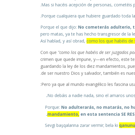
.
Mas si hacéis acepción de personas, cometéis
Porque cualquiera que hubiere guardado toda la
Porque el que dijo:
No cometerás adulterio, 
pero matas, ya te has hecho transgresor de la l
Así hablad, y así obrad,
como los que habéis de s
"como los que habéis de ser juzgados po
crimen que quede impune, y—en efecto, este te
guardando la ley de los diez mandamientos, pu
de ser nuestro Dios y salvador, también es nuest
Pero ya que al mundo evangélico les fascina usar
No debáis a nadie nada, sino el amaros uno
Porque:
No adulterarás, no matarás, no hu
mandamiento,
en esta sentencia SE RES
Sevgi başqalarına zərər vermir; belə ki
qanunun