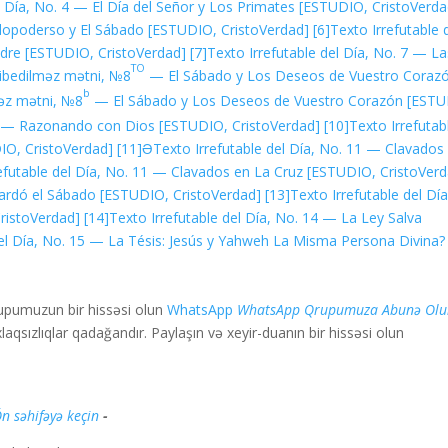
l Día, No. 4 — El Día del Señor y Los Primates [ESTUDIO, CristoVerda
odopoderso y El Sábado [ESTUDIO, CristoVerdad]
[6]
Texto Irrefutable 
dre [ESTUDIO, CristoVerdad]
[7]
Texto Irrefutable del Día, No. 7 — La
TO
ibedilməz mətni, №8
— El Sábado y Los Deseos de Vuestro Coraz
b
əz mətni, №8
— El Sábado y Los Deseos de Vuestro Corazón [ESTU
 9 — Razonando con Dios [ESTUDIO, CristoVerdad]
[10]
Texto Irrefutab
IO, CristoVerdad]
[11]Ə
Texto Irrefutable del Día, No. 11 — Clavados
efutable del Día, No. 11 — Clavados en La Cruz [ESTUDIO, CristoVer
uardó el Sábado [ESTUDIO, CristoVerdad]
[13]
Texto Irrefutable del Día
ristoVerdad]
[14]
Texto Irrefutable del Día, No. 14 — La Ley Salva
del Día, No. 15 — La Tésis: Jesús y Yahweh La Misma Persona Divina?
rupumuzun bir hissəsi olun
WhatsApp
WhatsApp Qrupumuza Abunə Olu
sızlıqlar qadağandır. Paylaşın və xeyir-duanın bir hissəsi olun.
n səhifəyə keçin
- Məsih Həqiqəti