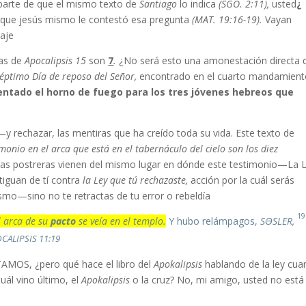
parte de que el mismo texto de
Santiago
lo indica
(SGO. 2:11),
usted
¿Y cuáles son esos mandamientos
s que jesús mismo le contestó esa pregunta
(MAT. 19:16-19).
Vayan
je.
as de
Apocalipsis 15
son
7
.
¿No será esto una amonestación directa 
Séptimo Día de reposo del Señor,
encontrado en el cuarto mandamient
ntado el horno de fuego para los tres jóvenes hebreos que
 rechazar, las mentiras que ha creído toda su vida. Este texto de
imonio en el arca que está en el tabernáculo del cielo son los diez
gas postreras vienen del mismo lugar en dónde este testimonio—La 
stiguan de tí contra
la Ley que tú rechazaste,
acción por la cuál serás
smo—sino no te retractas de tu error o rebeldía.
19
l arca de su
pacto
se veía en el templo.
Y hubo relámpagos,
SƏSLER,
Y el templo de Dios fue abierto en el cielo,
ALIPSIS 11:19
MOS, ¿pero qué hace el libro del
Apokalipsis
hablando de la ley cu
ál vino último, el
Apokalipsis
o la cruz? No, mi amigo, usted no está