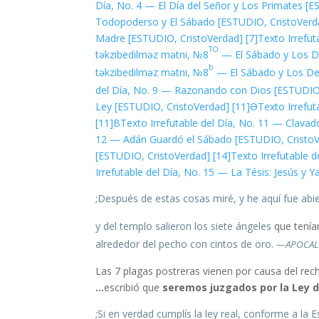
Día, No. 4 — El Día del Señor y Los Primates [
Todopoderso y El Sábado [ESTUDIO, CristoVerd
Madre [ESTUDIO, CristoVerdad]
[7]
Texto Irrefu
TO
təkzibedilməz mətni, №8
— El Sábado y Los D
b
təkzibedilməz mətni, №8
— El Sábado y Los De
del Día, No. 9 — Razonando con Dios [ESTUDIO
Ley [ESTUDIO, CristoVerdad]
[11]Ə
Texto Irrefu
[11]B
Texto Irrefutable del Día, No. 11 — Clava
12 — Adán Guardó el Sábado [ESTUDIO, Cristo
[ESTUDIO, CristoVerdad]
[14]
Texto Irrefutable 
Irrefutable del Día, No. 15 — La Tésis: Jesús 
;
que tení
alrededor del pecho con cintos de oro.
—APOCALI
Las 7 plagas postreras vienen por causa del rec
escribió que
seremos juzgados por la Ley de
Si en verdad cumplís la ley real, conforme a la E