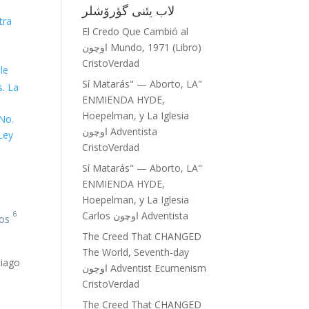
لاب یئنی گؤرۆشلر
tra
El Credo Que Cambió al
Mundo, 1971 (Libro)
اوچون
CristoVerdad
le
"Sí Matarás" — Aborto, LA
s. La
ENMIENDA HYDE,
Hoepelman, y La Iglesia
 No.
Adventista
اوچون
Ley
CristoVerdad
"Sí Matarás" — Aborto, LA
ENMIENDA HYDE,
Hoepelman, y La Iglesia
Adventista
اوچون
Carlos
6
dos
y del templo salieron los siete ángeles
The Creed That CHANGED
The World, Seventh-day
tiago
Adventist Ecumenism
اوچون
CristoVerdad
The Creed That CHANGED