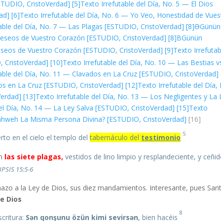
ESTUDIO, CristoVerdad]
[5]
Texto Irrefutable del Día, No. 5 — El Dios
ad]
[6]
Texto Irrefutable del Día, No. 6 — Yo Veo, Honestidad de Vues
table del Día, No. 7 — Las Plagas [ESTUDIO, CristoVerdad]
[8]Ə
Günün
eseos de Vuestro Corazón [ESTUDIO, CristoVerdad]
[8]B
Günün
seos de Vuestro Corazón [ESTUDIO, CristoVerdad]
[9]
Texto Irrefutab
, CristoVerdad]
[10]
Texto Irrefutable del Día, No. 10 — Las Bestias v
table del Día, No. 11 — Clavados en La Cruz [ESTUDIO, CristoVerdad]
dos en La Cruz [ESTUDIO, CristoVerdad]
[12]
Texto Irrefutable del Día,
Verdad]
[13]
Texto Irrefutable del Día, No. 13 — Los Negligentes y La 
del Día, No. 14 — La Ley Salva [ESTUDIO, CristoVerdad]
[15]
Texto
y Yahweh La Misma Persona Divina? [ESTUDIO, CristoVerdad]
[16]
5
tabernáculo del
testimonio
Después de estas cosas miré, y he aquí fue abierto en el cielo el templo del
an
las siete plagas,
vestidos de lino limpio y resplandeciente, y ceñi
PSIS 15:5-6
hazo a la Ley de Dios, sus diez mandamientos. Interesante, pues San
 Dios…
8
scritura:
Sən qonşunu özün kimi sevirsən
, bien hacéis;