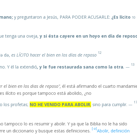
 mano;
y preguntaron a Jesús, PARA PODER ACUSARLE:
¿Es lícito
Y he aquí había allí
10
y si ésta cayere en un hoyo en día de repos
12
es LÍCITO hacer el bien en los días de reposo.
İnsan qoyundan nə qədər dəyərlidir? Buna görə də,
13
,
y le fue restaurada sana como la otra
.
Entonces dijo a aquel hombre: Extiende tu mano. Y él la extendió
—
er el bien en los dias de reposo",
él está afirmando el cuarto mandami
no es ilícito es porque tampoco está abolido, ¿no?
1
o los profetas;
NO HE VENIDO PARA ABOLIR
,
sino para cumplir.
—
o tampoco lo es resumir y abolir. Y ya que la Biblia no le ha sido
[-ə]
re un diccionario y busque estas definiciones.
Abolir, definición