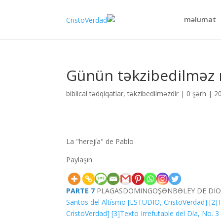
məlumat
Günün təkzibedilməz 
biblical tədqiqatlar
,
təkzibedilməzdir
|
0 şərh
|
La "herejía" de Pablo
Paylaşın
PARTE 7
PLAGAS
DOMINGO
ŞƏNBƏ
LEY DE DI
Santos del Altísmo [ESTUDIO, CristoVerdad]
[2]
CristoVerdad]
[3]
Texto Irrefutable del Día, No.