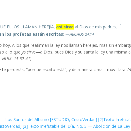
14
 QUE ELLOS LLAMAN HEREJÍA,
así sirvo
al Dios de mis padres,
n los profetas están escritas;
—HECHOS 24:14
o hoy. A los que reafirman la ley nos llaman herejes, mas sin embarg
eso a lo que
yo sirvo
—a Dios, pues Dios y su santa la ley una misma 
6, NÚM. 15:37-41).
as y te perderás, "porque escrito está", y de manera clara—muy clara.
(
 1 — Los Santos del Altísmo [ESTUDIO, CristoVerdad]
[2]
Texto Irrefuta
ristoVerdad]
[3]
Texto Irrefutable del Día, No. 3 — Abolición de La Ley