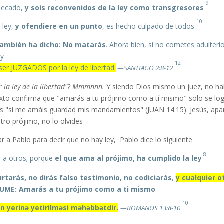
9
 pecado,
y sois
reconvenidos
de la ley como transgresores
10
 ley,
y ofendiere en un punto
, es hecho culpado de todos.
también ha dicho: No matarás
. Ahora bien, si no cometes adulteri
ey
12
er JUZGADOS por la ley de libertad.
—SANTIAGO 2:8-12
r la ley de la libertad"? Mmmnnn.
Y siendo Dios mismo un juez, no ha
xto confirma que "amarás a tu prójimo como a tí mismo" solo se lo
es "si me amáis guardad mis mandamientos" (JUAN 14:15). Jesús, apa
ro prójimo, no lo olvides.
 a Pablo para decir que no hay ley, Pablo dice lo siguiente:
8
s a otros; porque
el que ama al prójimo, ha cumplido la ley.
rtarás, no dirás falso testimonio, no codiciarás
,
y cualquier o
UME: Amarás a tu prójimo como a ti mismo.
10
 yerinə yetirilməsi məhəbbətdir.
—ROMANOS 13:8-10