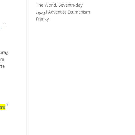
The World, Seventh-day
Adventist Ecumenism
اوچون
Franky
11
o,
brá
¿Con que
gra
rte
9
tro