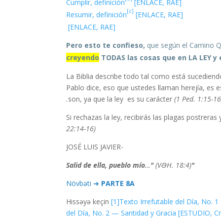
Cumplir, definición
[ENLACE, RAE]
[c]
Resumir, definición
[ENLACE, RAE]
[ENLACE, RAE]
Pero esto te confieso,
que según el Camino
creyendo
TODAS las cosas que en LA LEY y e
La Biblia describe todo tal como está sucediend
Pablo dice, eso que ustedes llaman herejía, es 
son, ya que la ley es su carácter
(1 Ped. 1:15-1
Si rechazas la ley, recibirás las plagas postrer
22:14-16)
-JOSÉ LUIS JAVIER
…
"
(VƏH. 18:4)
"Salid de ella, pueblo mío
Növbəti ➜
PARTE 8A
Hissəyə keçin
[1]
Texto Irrefutable del Día, No.
del Día, No. 2 — Santidad y Gracia [ESTUDIO, C