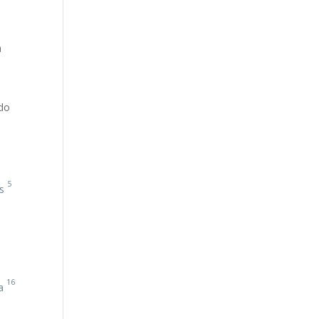
o
a
do:
5
s
16
a
O, böyüdüyü Nazaretə gəldi;