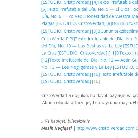
[ESTUDIO, CristoVerdad]
[4]
Texto Irrefutable de
[5]
Texto Irrefutable del Día, No. 5 — El Dios T
Día, No. 6 — Yo Veo, Honestidad de Vuestra Ma
Plagas [ESTUDIO, CristoVerdad]
[8]Ə
Günün təkz
[ESTUDIO, CristoVerdad]
[8]B
Günün təkzibedilm
CristoVerdad]
[9]
Texto Irrefutable del Día, No.
del Día, No. 10 — Las Bestias vs. La Ley [ESTUD
La Cruz [ESTUDIO, CristoVerdad]
[11]B
Texto Irr
[12]
Texto Irrefutable del Día, No. 12 — Adán G
No. 13 — Los Negligentes y La Ley [ESTUDIO, C
[ESTUDIO, CristoVerdad]
[15]
Texto Irrefutable 
[ESTUDIO, CristoVerdad]
[16]
————————————-
CristoVerdad-a qoşulun, bu dəvəti paylaşın və q
Abunə olanda adınızı qeyd etməyi unutmayın. Əxlaq
————————————-
Və həqiqəti biləcəksiniz...
|
http:/www.cristo Verdad.com
Ö