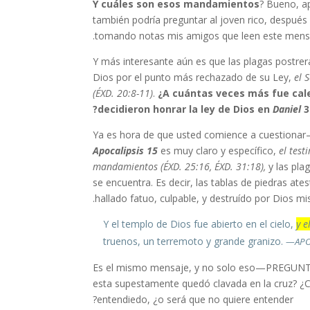
? Bueno, a
también podría preguntar al joven rico, despué
tomando notas mis amigos que leen este mensa
Y más interesante aún es que las plagas postrer
Dios por el punto más rechazado de su Ley,
el 
(ÉXD. 20:8-11)
.
¿A cuántas veces más fue cale
decidieron honrar la ley de Dios en
Daniel
3?
Ya es hora de que usted comience a cuestionar—y
Apocalipsis 15
es muy claro y específico,
el test
mandamientos
(ÉXD. 25:16, ÉXD. 31:18),
y las pla
se encuentra. Es decir, las tablas de piedras ate
hallado fatuo, culpable, y destruído por Dios mi
y e
truenos, un terremoto y grande granizo.
—APOC
Es el mismo mensaje, y no solo eso—PREGUNTA
esta supestamente quedó clavada en la cruz? ¿Cu
entendiedo, ¿o será que no quiere entender?