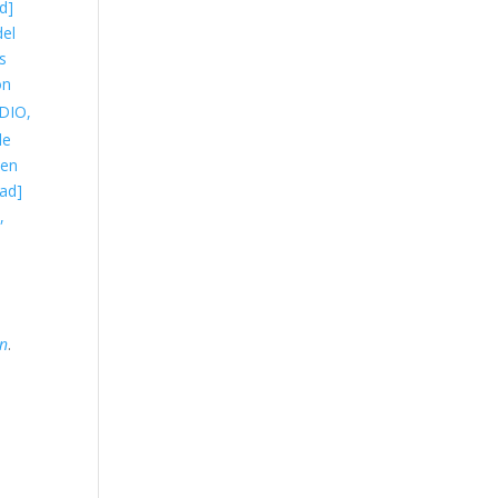
d]
del
s
ón
DIO,
le
 en
dad]
,
n
.