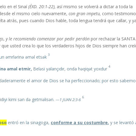
elo en el Sinaí
(ÉXD. 20:1-22),
así mismo se volverá a dictar a toda la
 desde el mismo cielo nuevamente,
con gran impetu,
como testimoni
ta atrás, pues cuando Dios hable, toda lengua tendrá que callar, y y
go,
y le recomiendo comenzar por pedir perdón
por rechazar la SANTA
y que usted crea lo que los verdaderos hijos de Dios siempre han creí
3
n əmrlərinə əməl etsək.
4
inə əməl etmir,
Beləsi yalançıdır, onda həqiqət yoxdur.
O kəs ki: Mən onu tanıyıram,
daderamente el amor de Dios se ha perfeccionado; por esto sabemo
6
diyi kimi sən də getməlisən.
—1 JUAN 2:3-6
poso
entró en la sinagoga,
conforme a su costumbre
,
y se levantó 