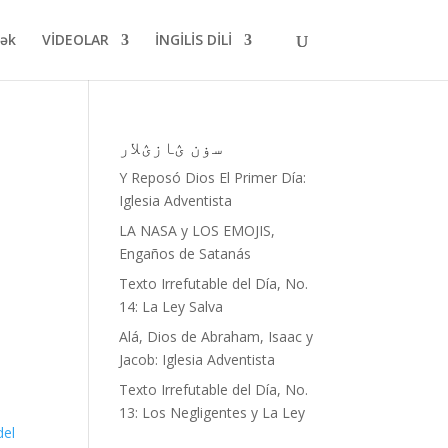
mək
VİDEOLAR
İNGİLİS DİLİ
سۏن ؽازؽلار
Y Reposó Dios El Primer Día:
Iglesia Adventista
LA NASA y LOS EMOJIS,
Engaños de Satanás
Texto Irrefutable del Día, No.
14: La Ley Salva
Alá, Dios de Abraham, Isaac y
Jacob: Iglesia Adventista
Texto Irrefutable del Día, No.
13: Los Negligentes y La Ley
del