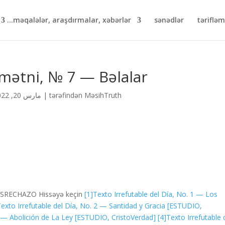
məqalələr, araşdırmalar, xəbərlər...
sənədlər
təriflə
mətni, № 7 — Bəlalar
MəsihTruth
tərəfindən
|
مارس 20, 2022
OS
RECHAZO
Hissəyə keçin
[1]
Texto Irrefutable del Día, No. 1 — Los
Texto Irrefutable del Día, No. 2 — Santidad y Gracia [ESTUDIO,
 3 — Abolición de La Ley [ESTUDIO, CristoVerdad]
[4]
Texto Irrefutable 