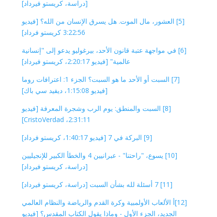
[دراسة، كريستو فيرداد]
[5] العشور، مال الموت. هل يسرق الإنسان من الله؟ [فيديو
3:22:56 كريستو فرداد]
[6] في مواجهة عتبة قانون الأحد، بيرغوليو يدعو إلى "إنسانية
عالمية" [فيديو 2:20:17، كريستو فيرداد]
[7] السبت أو الأحد ما هو السبت؟ الجزء 1: اعترافات روما
[فيديو 1:15:08، ديفيد سي باك]
[8] السبت والمنطق: يوم الرب وشجرة المعرفة [فيديو
2:31:11، CristoVerdad]
[9] البركة في 7 [فيديو 1:40:17، كريستو فرداد]
[10] يسوع، "راحتنا" - عبرانيين 4 والخطأ الكبير للإنجيليين
[دراسة، كريستو فيرداد]
[11] 7 أسئلة لله بشأن السبت [دراسة، كريستو فيرداد]
[12]أ الألعاب الأولمبية وكرة القدم والرياضة والنظام العالمي
الجديد، الجزء الأول - وماذا يقول الكتاب المقدس؟ [فيديو