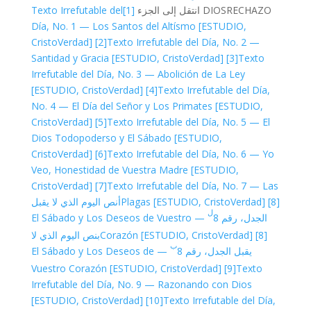
Texto Irrefutable del
[1]
انتقل إلى الجزء
DIOS
RECHAZO
Día, No. 1 — Los Santos del Altísmo [ESTUDIO,
CristoVerdad]
[2]
Texto Irrefutable del Día, No. 2 —
Santidad y Gracia [ESTUDIO, CristoVerdad]
[3]
Texto
Irrefutable del Día, No. 3 — Abolición de La Ley
[ESTUDIO, CristoVerdad]
[4]
Texto Irrefutable del Día,
No. 4 — El Día del Señor y Los Primates [ESTUDIO,
CristoVerdad]
[5]
Texto Irrefutable del Día, No. 5 — El
Dios Todopoderso y El Sábado [ESTUDIO,
CristoVerdad]
[6]
Texto Irrefutable del Día, No. 6 — Yo
Veo, Honestidad de Vuestra Madre [ESTUDIO,
CristoVerdad]
[7]
Texto Irrefutable del Día, No. 7 — Las
نص اليوم الذي لا يقبل
Plagas [ESTUDIO, CristoVerdad]
[8]أ
ل
— El Sábado y Los Deseos de Vuestro
الجدل، رقم 8
نص اليوم الذي لا
Corazón [ESTUDIO, CristoVerdad]
[8]ب
ب
— El Sábado y Los Deseos de
يقبل الجدل، رقم 8
Vuestro Corazón [ESTUDIO, CristoVerdad]
[9]
Texto
Irrefutable del Día, No. 9 — Razonando con Dios
[ESTUDIO, CristoVerdad]
[10]
Texto Irrefutable del Día,