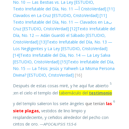
No. 10 — Las Bestias vs. La Ley [ESTUDIO,
Texto Irrefutable del Día, No. 11 —
CristoVerdad]
[11] أ
Clavados en La Cruz [ESTUDIO, CristoVerdad]
[11]
Texto Irrefutable del Día, No. 11 — Clavados en La
ب
Cruz [ESTUDIO, CristoVerdad]
[12]
Texto Irrefutable del
Día, No. 12 — Adán Guardó el Sábado [ESTUDIO,
CristoVerdad]
[13]
Texto Irrefutable del Día, No. 13 —
Los Negligentes y La Ley [ESTUDIO, CristoVerdad]
[14]
Texto Irrefutable del Día, No. 14 — La Ley Salva
[ESTUDIO, CristoVerdad]
[15]
Texto Irrefutable del Día,
No. 15 — La Tésis: Jesús y Yahweh La Misma Persona
Divina? [ESTUDIO, CristoVerdad]
[16]
5
Después de estas cosas miré, y he aquí fue abierto
;
en el cielo el templo del
tabernáculo del
testimonio
6
que tenían
las
y del templo salieron los siete ángeles
siete plagas,
vestidos de lino limpio y
resplandeciente, y ceñidos alrededor del pecho con
cintos de oro.
—APOCALIPSIS 15:5-6