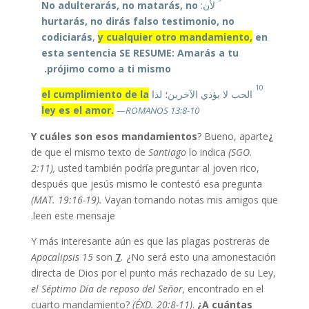
No adulterarás, no matarás, no
لأن:
hurtarás, no dirás falso testimonio, no
codiciarás
,
y cualquier otro mandamiento,
en
esta sentencia SE RESUME: Amarás a tu
prójimo como a ti mismo.
10
el cumplimiento de la
الحب لا يؤذي الآخرين؛ لذا
ley es el amor.
—ROMANOS 13:8-10
? Bueno, aparte
¿Y cuáles son esos mandamientos
de que el mismo texto de
Santiago
lo indica
(SGO.
2:11),
usted también podría preguntar al joven rico,
después que jesús mismo le contestó esa pregunta
(MAT. 19:16-19).
Vayan tomando notas mis amigos que
leen este mensaje.
Y más interesante aún es que las plagas postreras de
Apocalipsis 15
son
7
.
¿No será esto una amonestación
directa de Dios por el punto más rechazado de su Ley,
el Séptimo Día de reposo del Señor,
encontrado en el
cuarto mandamiento?
(ÉXD. 20:8-11)
.
¿A cuántas