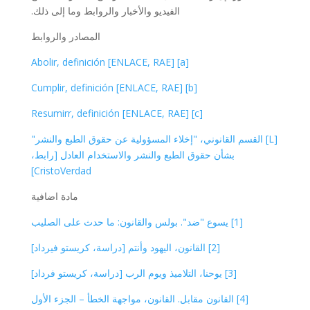
الفيديو والأخبار والروابط وما إلى ذلك.
المصادر والروابط
[a] Abolir, definición [ENLACE, RAE]
[b] Cumplir, definición [ENLACE, RAE]
[c] Resumirr, definición [ENLACE, RAE]
[L] القسم القانوني، "إخلاء المسؤولية عن حقوق الطبع والنشر"
بشأن حقوق الطبع والنشر والاستخدام العادل [رابط،
CristoVerdad]
مادة اضافية
[1] يسوع "ضد". بولس والقانون: ما حدث على الصليب
[2] القانون، اليهود وأنتم [دراسة، كريستو فيرداد]
[3] يوحنا، التلاميذ ويوم الرب [دراسة، كريستو فرداد]
[4] القانون مقابل. القانون، مواجهة الخطأ – الجزء الأول