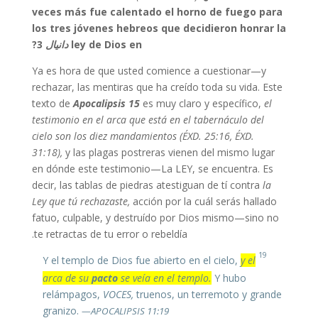
veces más fue calentado el horno de fuego para
los tres jóvenes hebreos que decidieron honrar la
3?
دانيال
ley de Dios en
Ya es hora de que usted comience a cuestionar—y
rechazar, las mentiras que ha creído toda su vida. Este
texto de
Apocalipsis 15
es muy claro y específico,
el
testimonio en el arca que está en el tabernáculo del
cielo son los diez mandamientos
(ÉXD. 25:16, ÉXD.
31:18),
y las plagas postreras vienen del mismo lugar
en dónde este testimonio—La LEY, se encuentra. Es
decir, las tablas de piedras atestiguan de tí contra
la
Ley que tú rechazaste,
acción por la cuál serás hallado
fatuo, culpable, y destruído por Dios mismo—sino no
te retractas de tu error o rebeldía.
19
y el
Y el templo de Dios fue abierto en el cielo,
arca de su
pacto
se veía en el templo.
Y hubo
relámpagos,
VOCES,
truenos, un terremoto y grande
granizo.
—APOCALIPSIS 11:19