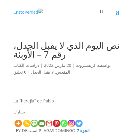
نص اليوم الذي لا يقبل الجدل،
رقم 7 – الأوبئة
دراسات الكتاب
|
20 مارس 2022
|
كريستتروث
بواسطة
0 تعليق
|
لا يقبل الجدل
,
المقدس
La "herejía" de Pablo
يشارك
LEY DE
السبت
PLAGAS
DOMINGO
الجزء 7