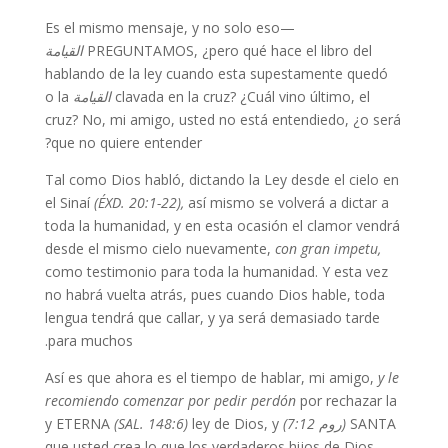
Es el mismo mensaje, y no solo eso—
القيامة
PREGUNTAMOS, ¿pero qué hace el libro del
hablando de la ley cuando esta supestamente quedó
o la
القيامة
clavada en la cruz? ¿Cuál vino último, el
cruz? No, mi amigo, usted no está entendiedo, ¿o será
que no quiere entender?
Tal como Dios habló, dictando la Ley desde el cielo en
el Sinaí
(ÉXD. 20:1-22),
así mismo se volverá a dictar a
toda la humanidad, y en esta ocasión el clamor vendrá
desde el mismo cielo nuevamente,
con gran impetu,
como testimonio para toda la humanidad. Y esta vez
no habrá vuelta atrás, pues cuando Dios hable, toda
lengua tendrá que callar, y ya será demasiado tarde
para muchos.
Así es que ahora es el tiempo de hablar, mi amigo,
y le
recomiendo comenzar por pedir perdón
por rechazar la
(SAL. 148:6)
ley de Dios, y
y ETERNA
(روم 7:12)
SANTA
que usted crea lo que los verdaderos hijos de Dios