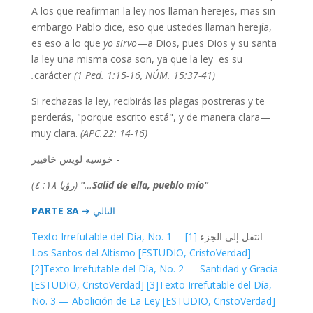
A los que reafirman la ley nos llaman herejes, mas sin
embargo Pablo dice, eso que ustedes llaman herejía,
es eso a lo que
yo sirvo
—a Dios, pues Dios y su santa
la ley una misma cosa son, ya que la ley es su
carácter
(1 Ped. 1:15-16, NÚM. 15:37-41).
Si rechazas la ley, recibirás las plagas postreras y te
perderás, "porque escrito está", y de manera clara—
muy clara.
(APC.22: 14-16)
- خوسيه لويس خافيير
(رؤيا ١٨: ٤)
"
…
"Salid de ella, pueblo mío
PARTE 8A
التالي ➜
Texto Irrefutable del Día, No. 1 —
[1]
انتقل إلى الجزء
Los Santos del Altísmo [ESTUDIO, CristoVerdad]
[2]
Texto Irrefutable del Día, No. 2 — Santidad y Gracia
[ESTUDIO, CristoVerdad]
[3]
Texto Irrefutable del Día,
No. 3 — Abolición de La Ley [ESTUDIO, CristoVerdad]