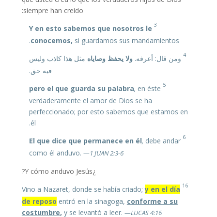
siempre han creído:
3
Y en esto sabemos que nosotros le
conocemos,
si guardamos sus mandamientos.
4
ومن قال: أعرفه.
ولا يحفظ وصاياه
مثل هذا كاذب وليس
فيه حق.
5
pero el que guarda su palabra
,
en éste
verdaderamente el amor de Dios se ha
perfeccionado; por esto sabemos que estamos en
él.
6
El que dice que permanece en él
,
debe andar
como él anduvo.
—1 JUAN 2:3-6
¿Y cómo anduvo Jesús?
16
y en el día
Vino a Nazaret, donde se había criado;
de reposo
entró en la sinagoga,
conforme a su
costumbre
,
y se levantó a leer.
—LUCAS 4:16