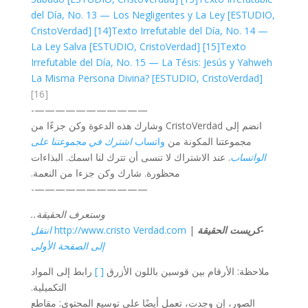
del Día, No. 13 — Los Negligentes y La Ley [ESTUDIO,
CristoVerdad]
[14]
Texto Irrefutable del Día, No. 14 —
La Ley Salva [ESTUDIO, CristoVerdad]
[15]
Texto
Irrefutable del Día, No. 15 — La Tésis: Jesús y Yahweh
La Misma Persona Divina? [ESTUDIO, CristoVerdad]
[16]
———————————-
انضم إلى CristoVerdad وشارك هذه الدعوة وكن جزءًا من
مجموعتنا المكونة من
واتساب
اشترك في مجموعتنا على
الواتساب
. عند الاشتراك لا تنسى أن تترك لنا اسمك. البذاءات
محظورة. شارك وكن جزءا من النعمة.
———————————-
وستعرف الحقيقة..
انتقل
http://www.cristo Verdad.com
|
-كريست الحقيقة
إلى الصفحة الأولى
رابط إلى المواد
[ ]
ملاحظة: الأرقام بين قوسين باللون الأزرق
التكميلية.
الصور، إن وجدت، تعمل أيضًا على توسيع المحتوى: مقاطع