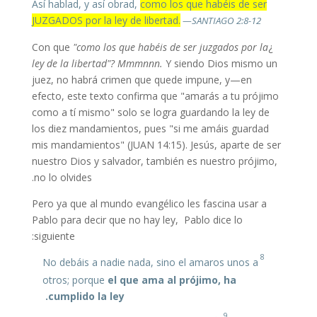
Así hablad, y así obrad,
como los que habéis de ser
JUZGADOS por la ley de libertad.
—SANTIAGO 2:8-12
"como los que habéis de ser juzgados por la
¿Con que
ley de la libertad"? Mmmnnn.
Y siendo Dios mismo un
juez, no habrá crimen que quede impune, y—en
efecto, este texto confirma que "amarás a tu prójimo
como a tí mismo" solo se logra guardando la ley de
los diez mandamientos, pues "si me amáis guardad
mis mandamientos" (JUAN 14:15). Jesús, aparte de ser
nuestro Dios y salvador, también es nuestro prójimo,
no lo olvides.
Pero ya que al mundo evangélico les fascina usar a
Pablo para decir que no hay ley, Pablo dice lo
siguiente:
8
No debáis a nadie nada, sino el amaros unos a
otros; porque
el que ama al prójimo, ha
cumplido la ley.
9