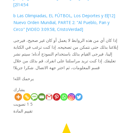
2l14:54]
[12]b Las Olimpiadas, EL FÚTBOL, Los Deportes y El
Nuevo Orden Mundial, PARTE 2: "Al Pueblo, Pan y
Circo" [VIDEO 3:09:58, CristoVerdad]
إذا كان أي من هذه الروابط لا يعمل أو كان غير صحيح، فيرجى
إبلاغنا بذلك حتى نتمكن من تصحيحه. إذا كنت ترغب في الكتابة
إلينا، فيرجى القيام بذلك باستخدام النموذج أدناه؛ سيتم نشر
تعليقك. إذا كنت تريد مراسلتنا على انفراد، قم بذلك من خلال
قسم المعلومات، ثم اختر جهة الاتصال. شكرا جزيلا!
يرحمك الله!
يشارك
تصويت
1
5
تقييم المادة