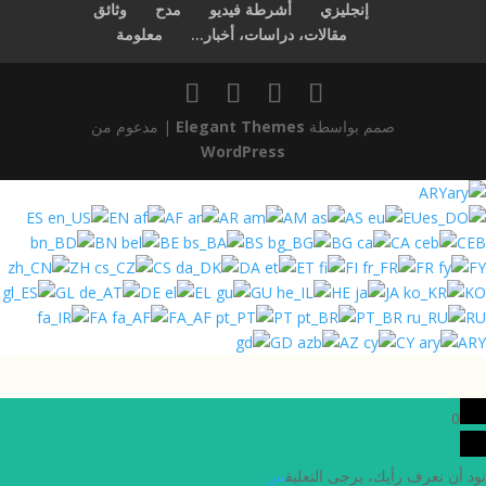
إنجليزي
أشرطة فيديو
مدح
وثائق
مقالات، دراسات، أخبار...
معلومة
| مدعوم من
Elegant Themes
صمم بواسطة
WordPress
ARY
ES
EN
AF
AR
AM
AS
EU
BN
BE
BS
BG
CA
CEB
ZH
CS
DA
ET
FI
FR
FY
GL
DE
EL
GU
HE
JA
KO
FA
FA_AF
PT
PT_BR
RU
GD
AZ
CY
ARY
0
نود أن نعرف رأيك، يرجى التعليق
س