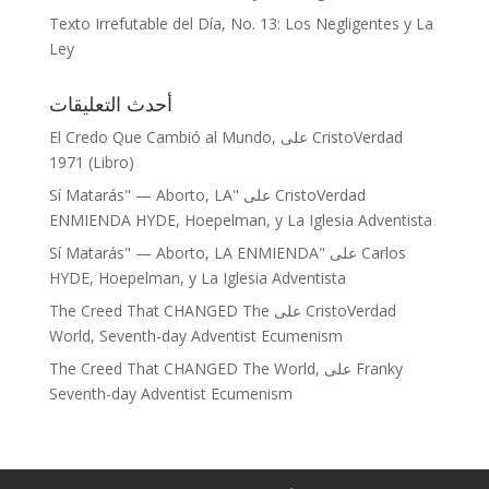
Texto Irrefutable del Día, No. 13: Los Negligentes y La
Ley
أحدث التعليقات
El Credo Que Cambió al Mundo,
على
CristoVerdad
1971 (Libro)
"Sí Matarás" — Aborto, LA
على
CristoVerdad
ENMIENDA HYDE, Hoepelman, y La Iglesia Adventista
"Sí Matarás" — Aborto, LA ENMIENDA
على
Carlos
HYDE, Hoepelman, y La Iglesia Adventista
The Creed That CHANGED The
على
CristoVerdad
World, Seventh-day Adventist Ecumenism
The Creed That CHANGED The World,
على
Franky
Seventh-day Adventist Ecumenism