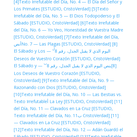
[4]
Texto Irrefutable del Día, No. 4 — El Día del Señor y
Los Primates [ESTUDIO, CristoVerdad]
[5]
Texto
Irrefutable del Día, No. 5 — El Dios Todopoderso y El
Sábado [ESTUDIO, CristoVerdad]
[6]
Texto Irrefutable
del Día, No. 6 — Yo Veo, Honestidad de Vuestra Madre
[ESTUDIO, CristoVerdad]
[7]
Texto Irrefutable del Día,
نص
No. 7 — Las Plagas [ESTUDIO, CristoVerdad]
[8]أ
ل
— El Sábado y Los
اليوم الذي لا يقبل الجدل، رقم 8
Deseos de Vuestro Corazón [ESTUDIO, CristoVerdad]
ب
— El Sábado y
نص اليوم الذي لا يقبل الجدل، رقم 8
[8]ب
Los Deseos de Vuestro Corazón [ESTUDIO,
CristoVerdad]
[9]
Texto Irrefutable del Día, No. 9 —
Razonando con Dios [ESTUDIO, CristoVerdad]
[10]
Texto Irrefutable del Día, No. 10 — Las Bestias vs.
Texto Irrefutable
La Ley [ESTUDIO, CristoVerdad]
[11] أ
del Día, No. 11 — Clavados en La Cruz [ESTUDIO,
Texto Irrefutable del Día, No. 11
CristoVerdad]
[11] ب
— Clavados en La Cruz [ESTUDIO, CristoVerdad]
[12]
Texto Irrefutable del Día, No. 12 — Adán Guardó el
Sábado [ESTUDIO, CristoVerdad]
[13]
Texto Irrefutable