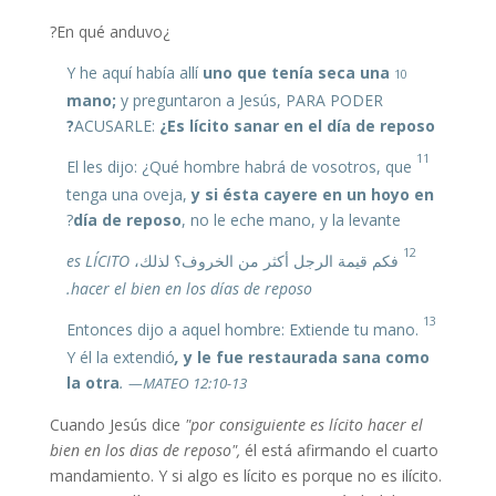
¿En qué anduvo?
uno que tenía seca una
Y he aquí había allí
10
mano;
y preguntaron a Jesús, PARA PODER
ACUSARLE:
¿Es lícito sanar en el día de reposo?
11
El les dijo: ¿Qué hombre habrá de vosotros, que
tenga una oveja,
y si ésta cayere en un hoyo en
día de reposo
, no le eche mano, y la levante?
12
es LÍCITO
فكم قيمة الرجل أكثر من الخروف؟ لذلك،
hacer el bien en los días de reposo.
13
Entonces dijo a aquel hombre: Extiende tu mano.
Y él la extendió
,
y le fue restaurada sana como
la otra
.
—MATEO 12:10-13
Cuando Jesús dice
"por consiguiente es lícito hacer el
bien en los dias de reposo",
él está afirmando el cuarto
mandamiento. Y si algo es lícito es porque no es ilícito.