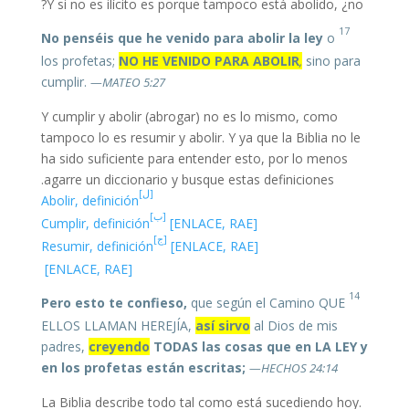
Y si no es ilícito es porque tampoco está abolido, ¿no?
17
No penséis que he venido para abolir la ley
o
los profetas;
NO HE VENIDO PARA ABOLIR
,
sino para
cumplir.
—MATEO 5:27
Y cumplir y abolir (abrogar) no es lo mismo, como
tampoco lo es resumir y abolir. Y ya que la Biblia no le
ha sido suficiente para entender esto, por lo menos
agarre un diccionario y busque estas definiciones.
[ل]
Abolir, definición
[ب]
Cumplir, definición
[ENLACE, RAE]
[ج]
Resumir, definición
[ENLACE, RAE]
[ENLACE, RAE]
14
Pero esto te confieso,
que según el Camino QUE
ELLOS LLAMAN HEREJÍA,
así sirvo
al Dios de mis
padres,
creyendo
TODAS las cosas que en LA LEY y
en los profetas están escritas;
—HECHOS 24:14
La Biblia describe todo tal como está sucediendo hoy.