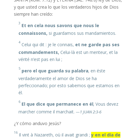
y que usted crea lo que los verdaderos hijos de Dios
siempre han creído:
3
Et en cela nous savons que nous le
connaissons,
si guardamos sus mandamientos.
4
Celui qui dit : je le connais,
et ne garde pas ses
commandements,
Celui-là est un menteur, et la
vérité n’est pas en lui ;
5
pero el que guarda su palabra
,
en éste
verdaderamente el amor de Dios se ha
perfeccionado; por esto sabemos que estamos en
él.
6
El que dice que permanece en él
,
Vous devez
marcher comme il marchait.
—1 JUAN 2:3-6
¿Y cómo anduvo Jesús?
16
Il vint à Nazareth, où il avait grandi ;
y en el día de