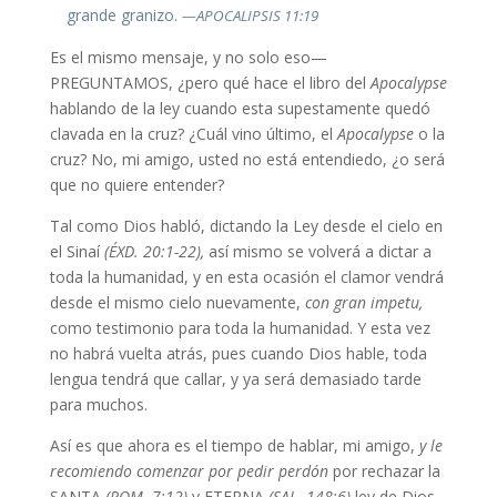
grande granizo.
—APOCALIPSIS 11:19
Es el mismo mensaje, y no solo eso—
PREGUNTAMOS, ¿pero qué hace el libro del
Apocalypse
hablando de la ley cuando esta supestamente quedó
clavada en la cruz? ¿Cuál vino último, el
Apocalypse
o la
cruz? No, mi amigo, usted no está entendiedo, ¿o será
que no quiere entender?
Tal como Dios habló, dictando la Ley desde el cielo en
el Sinaí
(ÉXD. 20:1-22),
así mismo se volverá a dictar a
toda la humanidad, y en esta ocasión el clamor vendrá
desde el mismo cielo nuevamente,
con gran impetu,
como testimonio para toda la humanidad. Y esta vez
no habrá vuelta atrás, pues cuando Dios hable, toda
lengua tendrá que callar, y ya será demasiado tarde
para muchos.
Así es que ahora es el tiempo de hablar, mi amigo,
y le
recomiendo comenzar por pedir perdón
por rechazar la
SANTA
(ROM. 7:12)
y ETERNA
(SAL. 148:6)
ley de Dios,