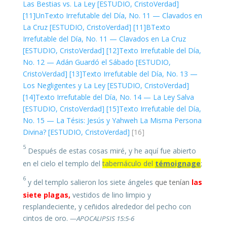
Las Bestias vs. La Ley [ESTUDIO, CristoVerdad]
[11]Un
Texto Irrefutable del Día, No. 11 — Clavados en
La Cruz [ESTUDIO, CristoVerdad]
[11]B
Texto
Irrefutable del Día, No. 11 — Clavados en La Cruz
[ESTUDIO, CristoVerdad]
[12]
Texto Irrefutable del Día,
No. 12 — Adán Guardó el Sábado [ESTUDIO,
CristoVerdad]
[13]
Texto Irrefutable del Día, No. 13 —
Los Negligentes y La Ley [ESTUDIO, CristoVerdad]
[14]
Texto Irrefutable del Día, No. 14 — La Ley Salva
[ESTUDIO, CristoVerdad]
[15]
Texto Irrefutable del Día,
No. 15 — La Tésis: Jesús y Yahweh La Misma Persona
Divina? [ESTUDIO, CristoVerdad]
[16]
5
Después de estas cosas miré, y he aquí fue abierto
en el cielo el templo del
tabernáculo del
témoignage
;
6
y del templo salieron los siete ángeles
que tenían
las
siete plagas,
vestidos de lino limpio y
resplandeciente, y ceñidos alrededor del pecho con
cintos de oro.
—APOCALIPSIS 15:5-6