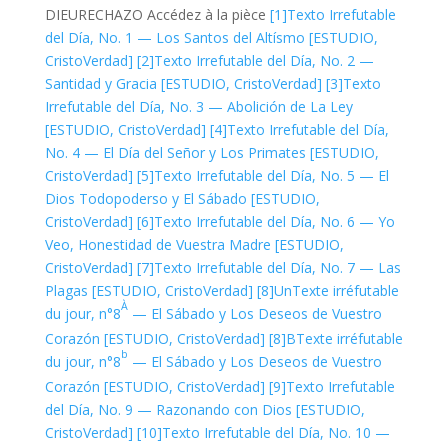
DIEU
RECHAZO
Accédez à la pièce
[1]
Texto Irrefutable
del Día, No. 1 — Los Santos del Altísmo [ESTUDIO,
CristoVerdad]
[2]
Texto Irrefutable del Día, No. 2 —
Santidad y Gracia [ESTUDIO, CristoVerdad]
[3]
Texto
Irrefutable del Día, No. 3 — Abolición de La Ley
[ESTUDIO, CristoVerdad]
[4]
Texto Irrefutable del Día,
No. 4 — El Día del Señor y Los Primates [ESTUDIO,
CristoVerdad]
[5]
Texto Irrefutable del Día, No. 5 — El
Dios Todopoderso y El Sábado [ESTUDIO,
CristoVerdad]
[6]
Texto Irrefutable del Día, No. 6 — Yo
Veo, Honestidad de Vuestra Madre [ESTUDIO,
CristoVerdad]
[7]
Texto Irrefutable del Día, No. 7 — Las
Plagas [ESTUDIO, CristoVerdad]
[8]Un
Texte irréfutable
À
du jour, n°8
— El Sábado y Los Deseos de Vuestro
Corazón [ESTUDIO, CristoVerdad]
[8]B
Texte irréfutable
b
du jour, n°8
— El Sábado y Los Deseos de Vuestro
Corazón [ESTUDIO, CristoVerdad]
[9]
Texto Irrefutable
del Día, No. 9 — Razonando con Dios [ESTUDIO,
CristoVerdad]
[10]
Texto Irrefutable del Día, No. 10 —