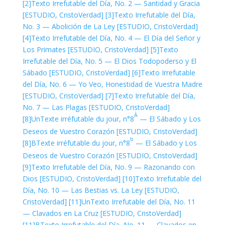
[2]
Texto Irrefutable del Día, No. 2 — Santidad y Gracia
[ESTUDIO, CristoVerdad]
[3]
Texto Irrefutable del Día,
No. 3 — Abolición de La Ley [ESTUDIO, CristoVerdad]
[4]
Texto Irrefutable del Día, No. 4 — El Día del Señor y
Los Primates [ESTUDIO, CristoVerdad]
[5]
Texto
Irrefutable del Día, No. 5 — El Dios Todopoderso y El
Sábado [ESTUDIO, CristoVerdad]
[6]
Texto Irrefutable
del Día, No. 6 — Yo Veo, Honestidad de Vuestra Madre
[ESTUDIO, CristoVerdad]
[7]
Texto Irrefutable del Día,
No. 7 — Las Plagas [ESTUDIO, CristoVerdad]
À
[8]Un
Texte irréfutable du jour, n°8
— El Sábado y Los
Deseos de Vuestro Corazón [ESTUDIO, CristoVerdad]
b
[8]B
Texte irréfutable du jour, n°8
— El Sábado y Los
Deseos de Vuestro Corazón [ESTUDIO, CristoVerdad]
[9]
Texto Irrefutable del Día, No. 9 — Razonando con
Dios [ESTUDIO, CristoVerdad]
[10]
Texto Irrefutable del
Día, No. 10 — Las Bestias vs. La Ley [ESTUDIO,
CristoVerdad]
[11]Un
Texto Irrefutable del Día, No. 11
— Clavados en La Cruz [ESTUDIO, CristoVerdad]
[11]B
Texto Irrefutable del Día, No. 11 — Clavados en