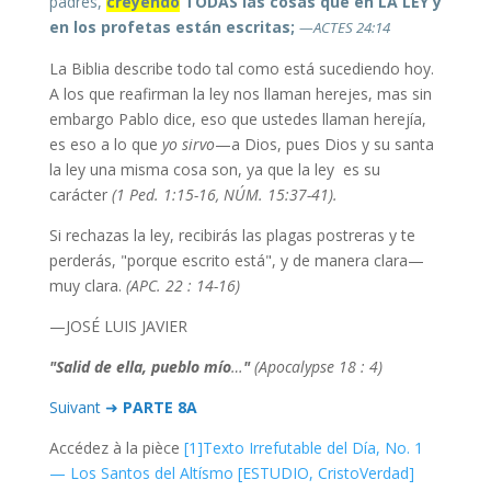
padres,
creyendo
TODAS las cosas que en LA LEY y
en los profetas están escritas;
—ACTES 24:14
La Biblia describe todo tal como está sucediendo hoy.
A los que reafirman la ley nos llaman herejes, mas sin
embargo Pablo dice, eso que ustedes llaman herejía,
es eso a lo que
yo sirvo
—a Dios, pues Dios y su santa
la ley una misma cosa son, ya que la ley es su
carácter
(1 Ped. 1:15-16, NÚM. 15:37-41).
Si rechazas la ley, recibirás las plagas postreras y te
perderás, "porque escrito está", y de manera clara—
muy clara.
(APC. 22 : 14-16)
—JOSÉ LUIS JAVIER
"Salid de ella, pueblo mío
…
"
(Apocalypse 18 : 4)
Suivant ➜
PARTE 8A
Accédez à la pièce
[1]
Texto Irrefutable del Día, No. 1
— Los Santos del Altísmo [ESTUDIO, CristoVerdad]