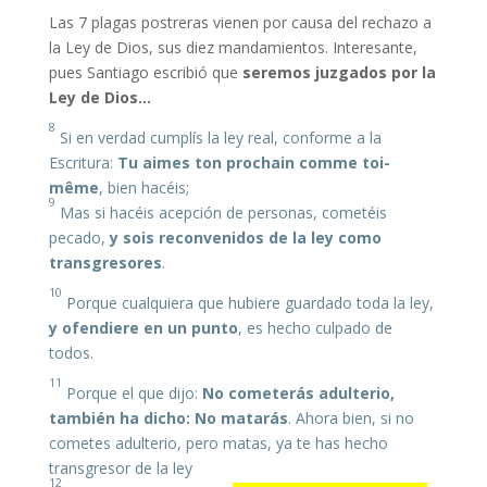
Las 7 plagas postreras vienen por causa del rechazo a
la Ley de Dios, sus diez mandamientos. Interesante,
pues Santiago escribió que
seremos juzgados por la
Ley de Dios…
8
Si en verdad cumplís la ley real, conforme a la
Escritura:
Tu aimes ton prochain comme toi-
même
, bien hacéis;
9
Mas si hacéis acepción de personas, cometéis
pecado,
y sois
reconvenidos
de la ley como
transgresores
.
10
Porque cualquiera que hubiere guardado toda la ley,
y ofendiere en un punto
, es hecho culpado de
todos.
11
Porque el que dijo:
No cometerás adulterio,
también ha dicho: No matarás
. Ahora bien, si no
cometes adulterio, pero matas, ya te has hecho
transgresor de la ley
12