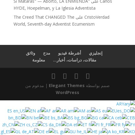
"Sí Matarás" — Aborto, LA ENMIENDA
على
Carlos
HYDE, Hoepelman, y La Iglesia Adventista
The Creed That CHANGED The
على
CristoVerdad
World, Seventh-day Adventist Ecumenism
إنجليزي
أشرطة فيديو
مدح
وثائق
مقالات، دراسات، أخبار...
معلومة
| مدعوم من
Elegant Themes
صمم بواسطة
WordPress
ARY
ES
EN
AF
AR
AM
AS
EU
BN
BE
BS
BG
CA
CEB
ZH
CS
DA
ET
FI
FR
FY
GL
DE
EL
GU
HE
JA
KO