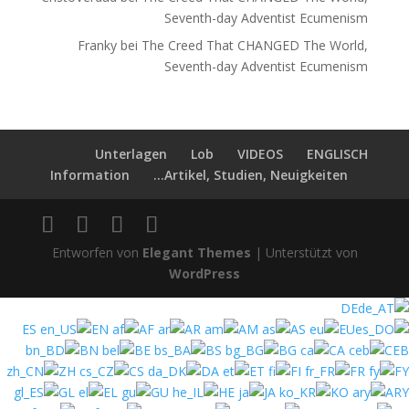
Seventh-day Adventist Ecumenism
Franky
bei
The Creed That CHANGED The World,
Seventh-day Adventist Ecumenism
Unterlagen
Lob
VIDEOS
ENGLISCH
Information
Artikel, Studien, Neuigkeiten...
Entworfen von
Elegant Themes
| Unterstützt von
WordPress
DE
ES
EN
AF
AR
AM
AS
EU
BN
BE
BS
BG
CA
CEB
ZH
CS
DA
ET
FI
FR
FY
GL
EL
GU
HE
JA
KO
ARY