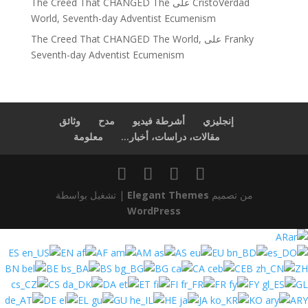
CristoVerdad
على
The Creed That CHANGED The
World, Seventh-day Adventist Ecumenism
Franky
على
The Creed That CHANGED The World,
Seventh-day Adventist Ecumenism
إنجليزي
أشرطة فيديو
مدح
وثائق
مقالات، دراسات، أخبار...
معلومة
من تصميم
Elegant Themes
| تشغيل بواسطة
WordPress
AR
ES
EN
AF
AM
AS
EU
BN
BE
BS
BG
CA
CEB
ZH
CS
DA
ET
FI
FR
FY
GL
DE
EL
GU
HE
JA
KO
ARY