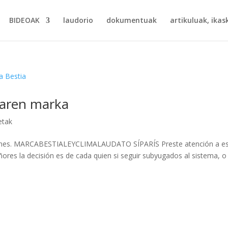
BIDEOAK
laudorio
dokumentuak
artikuluak, ikask
iaren marka
etak
genes. MARCABESTIALEYCLIMALAUDATO SÍPARÍS Preste atención a e
res la decisión es de cada quien si seguir subyugados al sistema, o