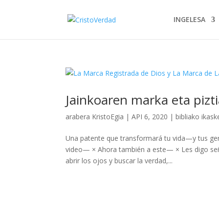
INGELESA
Jainkoaren marka eta pizt
arabera
KristoEgia
|
API 6, 2020
|
bibliako ikask
Una patente que transformará tu vida—y tus 
video— × Ahora también a este— × Les digo seño
abrir los ojos y buscar la verdad,...