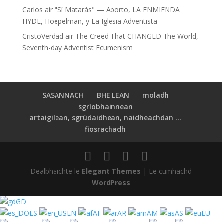
Carlos
air
"Sí Matarás" — Aborto, LA ENMIENDA
HYDE, Hoepelman, y La Iglesia Adventista
CristoVerdad
air
The Creed That CHANGED The World,
Seventh-day Adventist Ecumenism
SASANNACH
BHEILEAN
moladh
sgrìobhainnean
artaigilean, sgrùdaidhean, naidheachdan ...
fiosrachadh
Dealbhaichte le
Elegant Themes
| Le cumhachd
WordPress
GD
ES
EN
AF
AR
AM
AS
EU