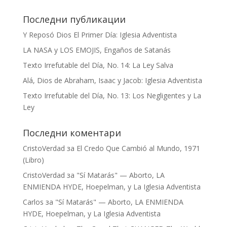
Последни публикации
Y Reposó Dios El Primer Día: Iglesia Adventista
LA NASA y LOS EMOJIS, Engaños de Satanás
Texto Irrefutable del Día, No. 14: La Ley Salva
Alá, Dios de Abraham, Isaac y Jacob: Iglesia Adventista
Texto Irrefutable del Día, No. 13: Los Negligentes y La
Ley
Последни коментари
CristoVerdad
за
El Credo Que Cambió al Mundo, 1971
(Libro)
CristoVerdad
за
"Sí Matarás" — Aborto, LA
ENMIENDA HYDE, Hoepelman, y La Iglesia Adventista
Carlos
за
"Sí Matarás" — Aborto, LA ENMIENDA
HYDE, Hoepelman, y La Iglesia Adventista