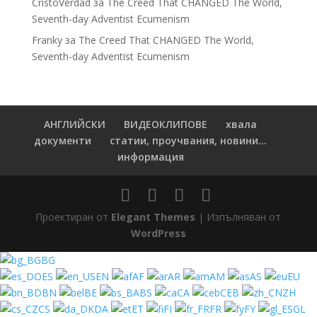
CristoVerdad
за
The Creed That CHANGED The World,
Seventh-day Adventist Ecumenism
Franky
за
The Creed That CHANGED The World,
Seventh-day Adventist Ecumenism
АНГЛИЙСКИ
ВИДЕОКЛИПОВЕ
хвала
документи
статии, проучвания, новини...
информация
Проектиран от
Elegant Themes
| Изпълняван от
WordPress
BG
ES
EN
AF
AR
AM
AS
EU
BN
BE
BS
CA
CEB
ZH
CS
DA
ET
FI
FR
FY
GL