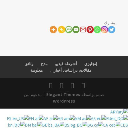
يشارك…
إنجليزي
أشرطة فيديو
مدح
وثائق
مقالات، دراسات، أخبار...
معلومة
| مدعوم من
Elegant Themes
صمم بواسطة
WordPress
ARY
ES
EN
AF
AR
AM
AS
EU
BN
BE
BS
BG
CA
CEB