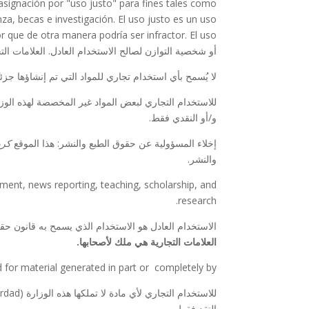
asignación por "uso justo" para fines tales como
za, becas e investigación. El uso justo es un uso
r que de otra manera podría ser infractor. El uso
أو شخصية التوازن لصالح الاستخدام العادل. العلامات الت
لا يُسمح بأي استخدام تجاري للمواد التي تم إنشاؤها جزئيًا أو كليًا
للاستخدام التجاري لبعض المواد غير المخصصة لهذه الوز
و/أو النقدي فقط.
إخلاء المسؤولية عن حقوق الطبع والنشر: هذا الموقع
كري
والنشر.
ment, news reporting, teaching, scholarship, and
research.
الاستخدام العادل هو الاستخدام الذي يسمح به قانون حقوق
العلامات التجارية هي ملك لأصحابها.
 for material generated in part or completely by
النقد فقط.