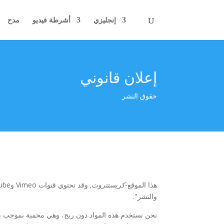
إنجليزي
أشرطة فيديو
مدح
إعلان قانوني
حقوق النشر
هذا الموقع-
كريستتروث,
والنشر".
نحن نستخدم هذه المواد دون ربح، وهي محمية بموجب ب