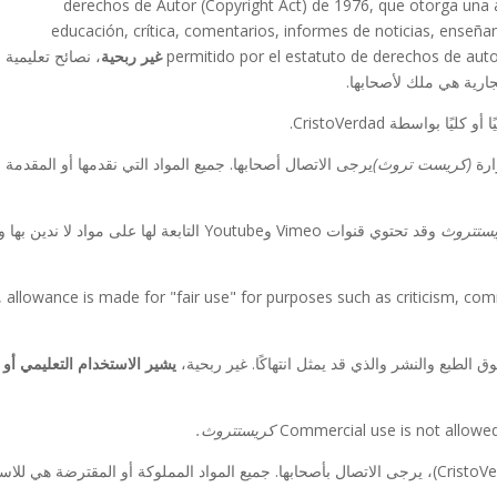
derechos de Autor (Copyright Act) de 1976, que otorga una 
educación, crítica, comentarios, informes de noticias, enseñan
permitido por el estatuto de derechos de auto
غير ربحية
، نصائح تعليمية
جارية هي ملك لأصحابها.
 بواسطة CristoVerdad.
ارة
(كريست تروث)
يرجى الاتصال أصحابها. جميع المواد التي نقدمها أو المقدم
ستتروث
وقد تحتوي قنوات Vimeo وYoutube التابعة لها 
 allowance is made for "fair use" for purposes such as criticism, com
 الطبع والنشر والذي قد يمثل انتهاكًا. غير ربحية،
يشير الاستخدام التعليمي أو
Commercial use is not allowed
كريستتروث.
للاستخدام التجاري لأي مادة لا تملكها هذه الوزارة (CristoVerdad)، يرجى الاتصال بأصحابها. جميع المواد الم