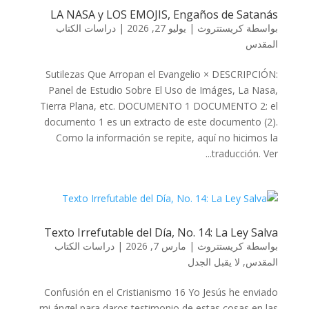
LA NASA y LOS EMOJIS, Engaños de Satanás
دراسات الكتاب
|
يوليو 27, 2026
|
كريستتروث
بواسطة
المقدس
Sutilezas Que Arropan el Evangelio × DESCRIPCIÓN:
Panel de Estudio Sobre El Uso de Imáges, La Nasa,
Tierra Plana, etc. DOCUMENTO 1 DOCUMENTO 2: el
documento 1 es un extracto de este documento (2).
Como la información se repite, aquí no hicimos la
traducción. Ver...
Texto Irrefutable del Día, No. 14: La Ley Salva
دراسات الكتاب
|
مارس 7, 2026
|
كريستتروث
بواسطة
لا يقبل الجدل
,
المقدس
Confusión en el Cristianismo 16 Yo Jesús he enviado
mi ángel para daros testimonio de estas cosas en las