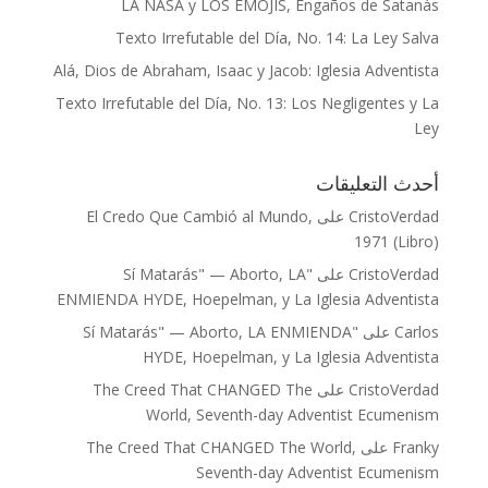
LA NASA y LOS EMOJIS, Engaños de Satanás
Texto Irrefutable del Día, No. 14: La Ley Salva
Alá, Dios de Abraham, Isaac y Jacob: Iglesia Adventista
Texto Irrefutable del Día, No. 13: Los Negligentes y La
Ley
أحدث التعليقات
El Credo Que Cambió al Mundo,
على
CristoVerdad
1971 (Libro)
"Sí Matarás" — Aborto, LA
على
CristoVerdad
ENMIENDA HYDE, Hoepelman, y La Iglesia Adventista
"Sí Matarás" — Aborto, LA ENMIENDA
على
Carlos
HYDE, Hoepelman, y La Iglesia Adventista
The Creed That CHANGED The
على
CristoVerdad
World, Seventh-day Adventist Ecumenism
The Creed That CHANGED The World,
على
Franky
Seventh-day Adventist Ecumenism