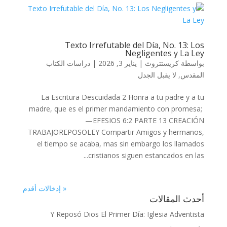
Texto Irrefutable del Día, No. 13: Los
Negligentes y La Ley
دراسات الكتاب
|
يناير 3, 2026
|
كريستتروث
بواسطة
لا يقبل الجدل
,
المقدس
La Escritura Descuidada 2 Honra a tu padre y a tu
madre, que es el primer mandamiento con promesa;
—EFESIOS 6:2 PARTE 13 CREACIÓN
TRABAJOREPOSOLEY Compartir Amigos y hermanos,
el tiempo se acaba, mas sin embargo los llamados
cristianos siguen estancados en las...
« إدخالات أقدم
أحدث المقالات
Y Reposó Dios El Primer Día: Iglesia Adventista