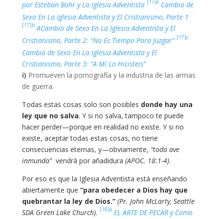
[17]a
por Esteban Bohr y La Iglesia Adventista
Cambio de
Sexo En La Iglesia Adventista y El Cristianismo, Parte 1
[17]b
ACambio de Sexo En La Iglesia Adventista y El
[17]c
Cristianismo, Parte 2: “No Es Tiempo Para Juzgar”
Cambio de Sexo En La Iglesia Adventista y El
Cristianismo, Parte 3: “A Mí Lo Hicisteis”
i)
Promueven la pornografía y la industria de las armas
de guerra.
Todas estas cosas solo son posibles
donde hay una
ley que no salva
. Y si no salva, tampoco te puede
hacer perder—porque en realidad no existe. Y si no
existe, aceptar todas estas cosas, no tiene
consecuencias eternas, y—obviamente,
“toda ave
inmunda”
vendrá por añadidura
(APOC. 18:1-4)
.
Por eso es que la Iglesia Adventista está enseñando
abiertamente que
“para obedecer a Dios hay que
quebrantar la ley de Dios.”
(Pr. John McLarty, Seattle
[18]a
SDA Green Lake Church).
EL ARTE DE PECAR y Como