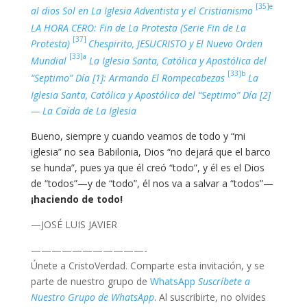
[35]e
al dios Sol en La Iglesia Adventista y el Cristianismo
LA HORA CERO: Fin de La Protesta (Serie Fin de La
[37]
Protesta)
Chespirito, JESUCRISTO y El Nuevo Orden
[33]a
Mundial
La Iglesia Santa, Católica y Apostólica del
[33]b
“Septimo” Día [1]: Armando El Rompecabezas
La
Iglesia Santa, Católica y Apostólica del “Septimo” Día [2]
— La Caída de La Iglesia
Bueno, siempre y cuando veamos de todo y “mi
iglesia” no sea Babilonia, Dios “no dejará que el barco
se hunda”, pues ya que él creó “todo”, y él es el Dios
de “todos”—y de “todo”, él nos va a salvar a “todos”—
¡haciendo de todo!
—JOSÉ LUIS JAVIER
———————————-
Únete a CristoVerdad. Comparte esta invitación, y se
parte de nuestro grupo de
WhatsApp
Suscríbete a
Nuestro Grupo de WhatsApp
. Al suscribirte, no olvides