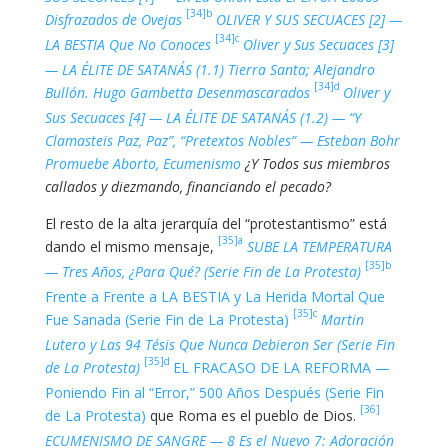
[34]b
Disfrazados de Ovejas
OLIVER Y SUS SECUACES [2] —
[34]c
LA BESTIA Que No Conoces
Oliver y Sus Secuaces [3]
— LA ÉLITE DE SATANÁS (1.1) Tierra Santa; Alejandro
[34]d
Bullón. Hugo Gambetta Desenmascarados
Oliver y
Sus Secuaces [4] — LA ÉLITE DE SATANÁS (1.2) — “Y
Clamasteis Paz, Paz”, “Pretextos Nobles” — Esteban Bohr
Promuebe Aborto, Ecumenismo
¿Y Todos sus miembros
callados y diezmando, financiando el pecado?
El resto de la alta jerarquía del “protestantismo” está
[35]a
dando el mismo mensaje,
SUBE LA TEMPERATURA
[35]b
— Tres Años, ¿Para Qué? (Serie Fin de La Protesta)
Frente a Frente a LA BESTIA y La Herida Mortal Que
[35]c
Fue Sanada (Serie Fin de La Protesta)
Martin
Lutero y Las 94 Tésis Que Nunca Debieron Ser (Serie Fin
[35]d
de La Protesta)
EL FRACASO DE LA REFORMA —
Poniendo Fin al “Error,” 500 Años Después (Serie Fin
[36]
de La Protesta)
que Roma es el pueblo de Dios.
ECUMENISMO DE SANGRE — 8 Es el Nuevo 7: Adoración