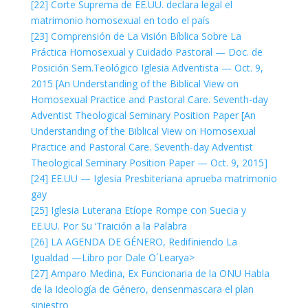
[22] Corte Suprema de EE.UU. declara legal el
matrimonio homosexual en todo el país
[23] Comprensión de La Visión Bíblica Sobre La
Práctica Homosexual y Cuidado Pastoral — Doc. de
Posición Sem.Teológico Iglesia Adventista — Oct. 9,
2015 [An Understanding of the Biblical View on
Homosexual Practice and Pastoral Care. Seventh-day
Adventist Theological Seminary Position Paper [An
Understanding of the Biblical View on Homosexual
Practice and Pastoral Care. Seventh-day Adventist
Theological Seminary Position Paper — Oct. 9, 2015]
[24] EE.UU — Iglesia Presbiteriana aprueba matrimonio
gay
[25] Iglesia Luterana Etíope Rompe con Suecia y
EE.UU. Por Su ‘Traición a la Palabra
[26] LA AGENDA DE GÉNERO, Redifiniendo La
Igualdad —Libro por Dale O´Learya>
[27] Amparo Medina, Ex Funcionaria de la ONU Habla
de la Ideología de Género, densenmascara el plan
siniestro