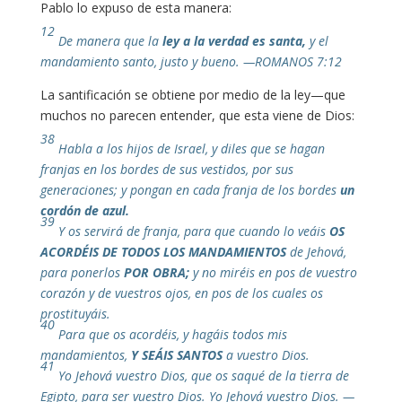
Pablo lo expuso de esta manera:
12
De manera que la
ley a la verdad es santa,
y el
mandamiento santo, justo y bueno. —ROMANOS 7:12
La santificación se obtiene por medio de la ley—que
muchos no parecen entender, que esta viene de Dios:
38
Habla a los hijos de Israel, y diles que se hagan
franjas en los bordes de sus vestidos, por sus
generaciones; y pongan en cada franja de los bordes
un
cordón de azul.
39
Y os servirá de franja, para que cuando lo veáis
OS
ACORDÉIS DE TODOS LOS MANDAMIENTOS
de Jehová,
para ponerlos
POR OBRA;
y no miréis en pos de vuestro
corazón y de vuestros ojos, en pos de los cuales os
prostituyáis.
40
Para que os acordéis, y hagáis todos mis
mandamientos,
Y SEÁIS SANTOS
a vuestro Dios.
41
Yo Jehová vuestro Dios, que os saqué de la tierra de
Egipto, para ser vuestro Dios. Yo Jehová vuestro Dios. —