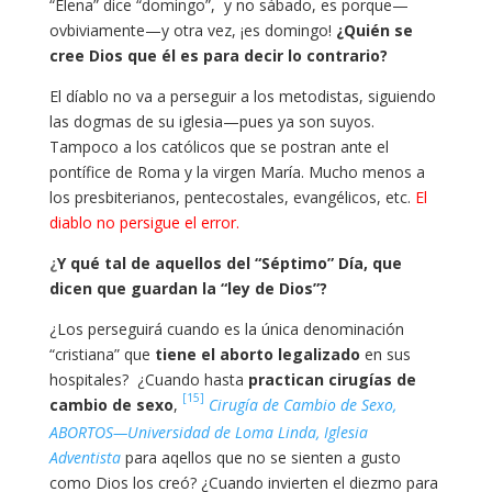
“Elena” dice “domingo”, y no sábado, es porque—
ovbiviamente—y otra vez, ¡es domingo!
¿Quién se
cree Dios que él es para decir lo contrario?
El díablo no va a perseguir a los metodistas, siguiendo
las dogmas de su iglesia—pues ya son suyos.
Tampoco a los católicos que se postran ante el
pontífice de Roma y la virgen María. Mucho menos a
los presbiterianos, pentecostales, evangélicos, etc.
El
diablo no persigue el error.
¿
Y qué tal de aquellos del “Séptimo” Día, que
dicen que guardan la “ley de Dios”?
¿Los perseguirá cuando es la única denominación
“cristiana” que
tiene el aborto legalizado
en sus
hospitales? ¿Cuando hasta
practican
cirugías de
[15]
cambio de s
exo
,
Cirugía de Cambio de Sexo,
ABORTOS—Universidad de Loma Linda, Iglesia
Adventista
para aqellos que no se sienten a gusto
como Dios los creó? ¿Cuando invierten el diezmo para