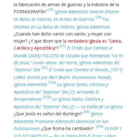
la fabricación de armas de guerras y la industria de la
[29]
PORNOGRAFÍA?
Iglesia Adventista Invierte Diezmo
[30]
en Bolsa de Valores, en Armas de Guerras
Tus
Diezmos en La Bolsa de Valores, Iglesia Adventista
¿Cuando han dicho varón con varón, y mujer con
mujer? ¿Y que dicen que
la verdadera iglesia es
“Santa,
[31]
Católica y Apostólica”
?
El Credo Que Cambió al
Mundo [2005] FOLLETO de Estudio que Reemplaza “La Fe
de Jesús,” Unión Mexic. del Norte, Iglesia Adventista del
[32]
“Séptimo” Día
El Credo que Cambió al Mundo, [1971]
LIBRO, Escrito por Bert Beach. Ecumenismo Pesado,
[33]a
Iglesia Adventista
La Iglesia Santa, Católica y
Apostólica del “Septimo” Día [1]: Armando El
[33]b
Rompecabezas
La Iglesia Santa, Católica y
Apostólica del “Septimo” Día [2] — La Caída de La Iglesia
[28]
¿Que Jesús es señor del domingo?
Iglesia
Adventista Promueve Adoración Dominical en Sus
[34]a
Publicaciones
¿Que Roma ha cambiado?
OLIVER Y
SUS SECUACES [1] — En La Unión Está El Error: Lobos