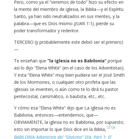
Pero, como ya el “veremos de todo” hizo su efecto en
la mente del miembro de iglesia, la Biblia—y el Espíritu
Santo, ya han sido neutralizados en sus mentes, y la
palabra—que es Dios mismo
(JUAN 1:1),
pierde su
poder transformador y redentor.
TERCERO (y probablemente este debió ser el primero)
—
Te enseñan que
“la iglesia no es Babilonia”
porque
así lo dijo “Elena White” (en el caso de los Adventistas).
Y esta “Elena White” muy bien pudiera ser el José Smith
de los Mormones, o cualquier otro profeta que las
iglesias se inventen, o aún como te lo dirá tu pastor
pentecostal, carismático, o bautista, etc., etc.
Y cómo esa “Elena White” dijo que La Iglesia no es
Babilonia, entonces—entendemos, que—
OBVIAMENTE, la iglesia no es Babilonia, por supuesto;
[21]a
esto sin importar lo que Dios dice en la Biblia,
BABILONIA Adventista del “Séptimo” Día, Part 1: El