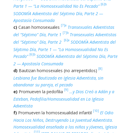
[6]b
Parte 1 — “La Homosexualidad No Es Pecado”
SODOMÍA Adventista del Séptimo Día, Parte 2 —
Apostasía Consumada
[7]a
c)
Casan homosexuales
Transexuales Adventistas
[7]b
del “Séptimo” Día, Parte 1
Transexuales Adventistas
[6]a
del “Séptimo” Día, Parte 2
SODOMÍA Adventista del
Séptimo Día, Parte 1 — “La Homosexualidad No Es
[6]b
Pecado”
SODOMÍA Adventista del Séptimo Día, Parte
2 — Apostasía Consumada
[8]
d)
Bautizan homosexales (no arrepentidos)
Lesbiana fue Bautizada en Iglesia Adventista, sin
abandonar su pareja, el pecado
[9]
e)
Promueven la pedofilia
…y Dios Creó a Adán y a
Esteban, Pedofilia/Homosexualidad en La Iglesia
Adventista
[10]
f)
Promueven la homosexualidad infantil
El Odio
Hacia Los Niños, Destruyendo La Juventud Adventista.
Homosexualidad enseñada a los niños y jóvenes, Iglesia
[11]