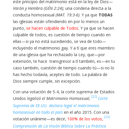
este principio del matrimonio está en la ley de Dios—
Varón y Hembra (GÉN 2:24);
una condena directa a la
conducta homosexual
(MAT. 19:3-6)
. Y ya que
TODAS
las iglesias están ofendiendo en por lo menos un
punto,
se hacen culpable de Todos
. Y ya que se hacen
culpable de todos, es cuestión de tiempo cuando en
ellas—si ya no está sucediendo, se vea de todo—
incluyendo el matrimonio gay. Y a tí que eres miembro
de una iglesia que ha rechazado la Ley, que—por
extensión, te hace transgresor a tí también, es—en tu
caso también, cuestión de tiempo cuando tú—si no lo
has hecho todavía, aceptes de todo. La palabra de
Dios siempre cumple, sin excepción.
Con una votación de 5-4,
la corte suprema de Estados
[22]
Unidos
legalizó el Matrimonio Homsexual,
Corte
Suprema de EE.UU. declara legal el matrimonio
homosexual en todo el país
en el año 2015. Con una
[23]
votación unánime—es decir,
100% de los votos,
Comprensión de La Visión Bíblica Sobre La Práctica