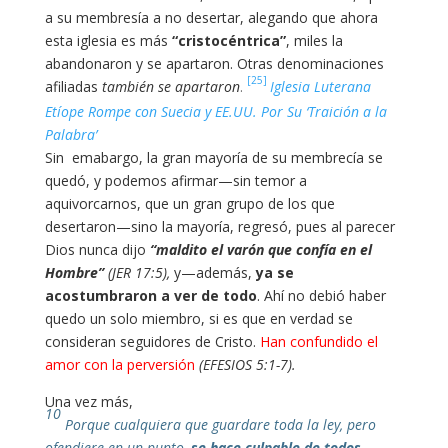
a su membresía a no desertar, alegando que ahora
esta iglesia es más
“cristocéntrica”
, miles la
abandonaron y se apartaron. Otras denominaciones
[25]
afiliadas
t
ambién
se apartaron
.
Iglesia Luterana
Etíope Rompe con Suecia y EE.UU. Por Su ‘Traición a la
Palabra’
Sin emabargo, la gran mayoría de su membrecía se
quedó, y podemos afirmar—sin temor a
aquivorcarnos, que un gran grupo de los que
desertaron—sino la mayoría, regresó, pues al parecer
Dios nunca dijo
“maldito el varón que confía en el
Hombre”
(JER 17:5),
y—además,
ya
se
acostumbraron a ver de todo
. Ahí no debió haber
quedo un solo miembro, si es que en verdad se
consideran seguidores de Cristo.
Han confundido el
amor con la perversión
(EFESIOS 5:1-7).
Una vez más,
10
Porque cualquiera que guardare toda la ley, pero
ofendiere en un punto,
se hace culpable de todos
.—