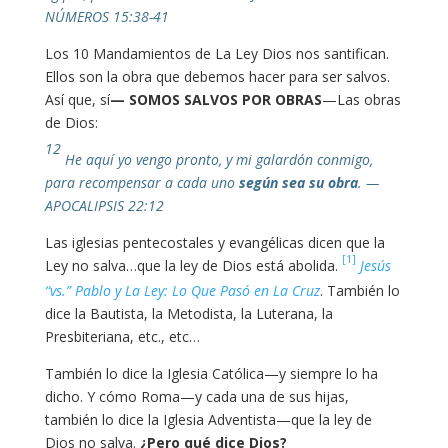
NÚMEROS 15:38‭-‬41
Los 10 Mandamientos de La Ley Dios nos santifican.
Ellos son la obra que debemos hacer para ser salvos.
Así que, sí
— SOMOS SALVOS POR OBRAS
—Las obras
de Dios:
12
He aquí yo vengo pronto, y mi galardón conmigo,
para recompensar a cada uno
según sea su obra
. —
APOCALIPSIS 22:12
Las iglesias pentecostales y evangélicas dicen que la
[1]
Ley no salva…que la ley de Dios está abolida.
Jesús
“vs.” Pablo y La Ley: Lo Que Pasó en La Cruz
. También lo
dice la Bautista, la Metodista, la Luterana, la
Presbiteriana, etc., etc…
También lo dice la Iglesia Católica—y siempre lo ha
dicho. Y cómo Roma—y cada una de sus hijas,
también lo dice la Iglesia Adventista—que la ley de
Dios no salva.
¿Pero qué dice Dios?