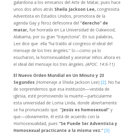
galardona a los emisarios del Arte de Matar, pues hace
unos dos años atrás
Sheila Jackson Lee,
congresista
Adventista en Estados Unidos, promotora de la
agenda Gay y feroz defesonra del
“derecho” de
matar,
fue honrada en La Universidad de Oakwood,
Alabama, por su gran “trayectoria”. En sus palabras,
Lee dice que ella “ha traído al congreso el ideal del
mensaje de los tres ángeles.” Si—como ya lo
esucharon, la homsexualidad y asesinar niños ahora es
el ideal del mensaje los tres ángeles.
(APOC. 14:6-11)
El Nuevo Orden Mundial en Un Minuto y 23
Segundos
(Homenaje a Sheila Jackson Lee)
[2]
. No ha
de sorprendernos que esa institución—vestida de
iglesia, esté promoviendo la muerte—particularme
esta universidad de Loma Linda, donde abiertamente
se ha pronunciado que
“Jesús es homosexual”
y
que—obviamente, él está de acuerdo con la
Homosexualidad, pues
“Se Puede Ser Adventista y
Homosexual practicante a la misma vez.”
[3]