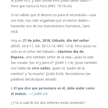
al joven rico, y dalo donde este joven debió darlo—
Pero que nunca lo hizo
(MAT. 19:16-24).
Si no sabías que el diezmo es para el necesitado—una
vez más, has sido engañado por el mismo diablo—
haciendo uso de sus instrumentos humanos, claro
está.
Hoy es
27 de Julio, 2018;
Sábado, día del señor
(ÉXOD. 20:8-11, ISA. 58:13-14; MAT. 12:8)
. Pero Jesús no
solo es el señor del Sábado—
Séptimo día de
Reposo,
sino también señor de la vida—pues la vida
fue creada
“por él y para él” (JUAN 1:1-4).
Jesús también
nos habla de
otro señor,
quien es “padre de la
mentira” y “la muerte”
(JUAN 8:44).
Recordemos las
palabras del discípulo amado:
6
El que dice que permanece en él, debe andar como
él anduvo.
—1 JUAN 2:6
¿Y tú a cuál de los dos señores estás sirviendo?