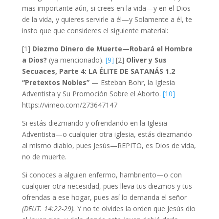
mas importante aún, si crees en la vida—y en el Dios
de la vida, y quieres servirle a él—y Solamente a él, te
insto que que consideres el siguiente material:
[1]
Diezmo Dinero de Muerte—Robará el Hombre
a Dios?
(ya mencionado).
[9]
[2]
Oliver y Sus
Secuaces, Parte 4: LA ÉLITE DE SATANÁS 1.2
“Pretextos Nobles”
— Esteban Bohr, la Iglesia
Adventista y Su Promoción Sobre el Aborto.
[10]
https://vimeo.com/273647147
Si estás diezmando y ofrendando en la Iglesia
Adventista—o cualquier otra iglesia, estás diezmando
al mismo diablo, pues Jesús—REPITO, es Dios de vida,
no de muerte.
Si conoces a alguien enfermo, hambriento—o con
cualquier otra necesidad, pues lleva tus diezmos y tus
ofrendas a ese hogar, pues así lo demanda el señor
(DEUT. 14:22-29).
Y no te olvides la orden que Jesús dio