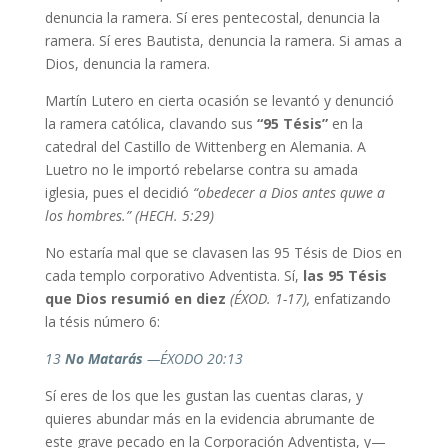
denuncia la ramera. Sí eres pentecostal, denuncia la
ramera. Sí eres Bautista, denuncia la ramera. Si amas a
Dios, denuncia la ramera.
Martín Lutero en cierta ocasión se levantó y denunció
la ramera católica, clavando sus
“95 Tésis”
en la
catedral del Castillo de Wittenberg en Alemania. A
Luetro no le importó rebelarse contra su amada
iglesia, pues el decidió
“obedecer a Dios antes quwe a
los hombres.” (HECH. 5:29)
No estaría mal que se clavasen las 95 Tésis de Dios en
cada templo corporativo Adventista. Sí,
las 95 Tésis
que Dios resumió en diez
(ÉXOD. 1-17),
enfatizando
la tésis número 6:
13
No Matarás
—ÉXODO 20:13
Sí eres de los que les gustan las cuentas claras, y
quieres abundar más en la evidencia abrumante de
este grave pecado en la Corporación Adventista, y—