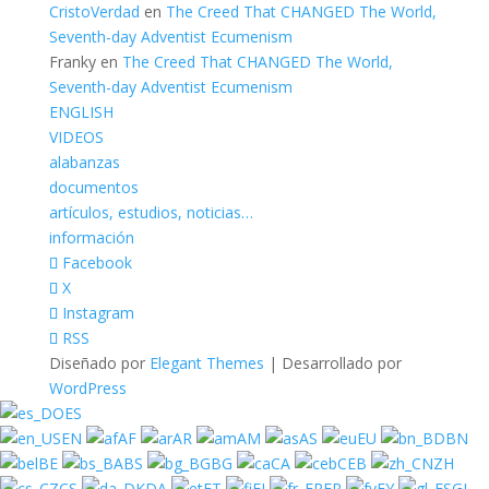
CristoVerdad
en
The Creed That CHANGED The World,
Seventh-day Adventist Ecumenism
Franky
en
The Creed That CHANGED The World,
Seventh-day Adventist Ecumenism
ENGLISH
VIDEOS
alabanzas
documentos
artículos, estudios, noticias…
información
Facebook
X
Instagram
RSS
Diseñado por
Elegant Themes
| Desarrollado por
WordPress
ES
EN
AF
AR
AM
AS
EU
BN
BE
BS
BG
CA
CEB
ZH
CS
DA
ET
FI
FR
FY
GL