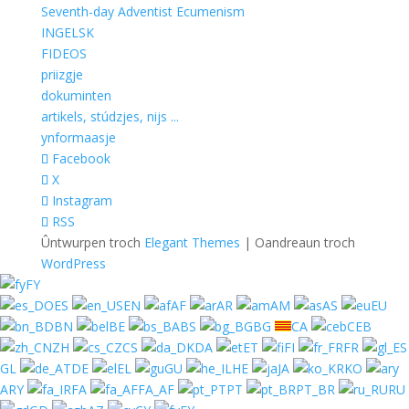
Seventh-day Adventist Ecumenism
INGELSK
FIDEOS
priizgje
dokuminten
artikels, stúdzjes, nijs ...
ynformaasje
Facebook
X
Instagram
RSS
Ûntwurpen troch
Elegant Themes
| Oandreaun troch
WordPress
FY
ES
EN
AF
AR
AM
AS
EU
BN
BE
BS
BG
CA
CEB
ZH
CS
DA
ET
FI
FR
GL
DE
EL
GU
HE
JA
KO
ARY
FA
FA_AF
PT
PT_BR
RU