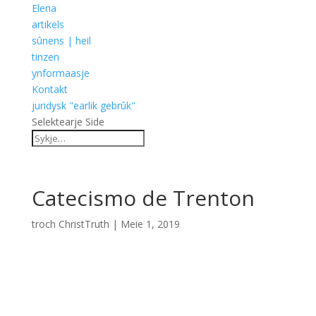
Elena
artikels
sûnens | heil
tinzen
ynformaasje
Kontakt
juridysk "earlik gebrûk"
Selektearje Side
Catecismo de Trenton
troch
ChristTruth
|
Meie 1, 2019