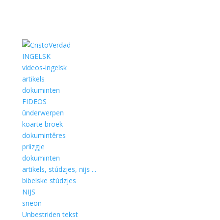
INGELSK
videos-ingelsk
artikels
dokuminten
FIDEOS
ûnderwerpen
koarte broek
dokumintêres
priizgje
dokuminten
artikels, stúdzjes, nijs ...
bibelske stúdzjes
NIJS
sneon
Unbestriden tekst