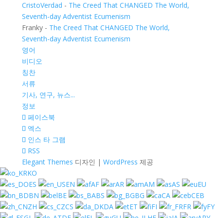
CristoVerdad
-
The Creed That CHANGED The World,
Seventh-day Adventist Ecumenism
Franky
-
The Creed That CHANGED The World,
Seventh-day Adventist Ecumenism
영어
비디오
칭찬
서류
기사, 연구, 뉴스...
정보
페이스북
엑스
인스 타 그램
RSS
Elegant Themes
디자인 |
WordPress
제공
KO
ES
EN
AF
AR
AM
AS
EU
BN
BE
BS
BG
CA
CEB
ZH
CS
DA
ET
FI
FR
FY
GL
DE
EL
GU
HE
JA
ARY