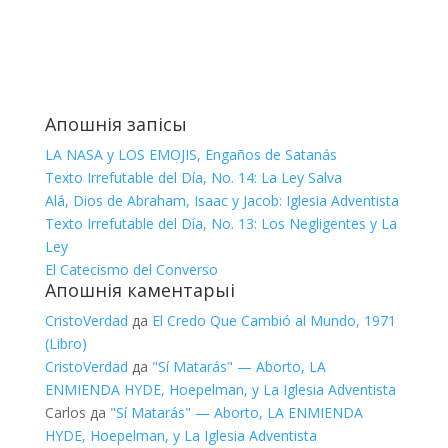
Апошнія запісы
LA NASA y LOS EMOJIS, Engaños de Satanás
Texto Irrefutable del Día, No. 14: La Ley Salva
Alá, Dios de Abraham, Isaac y Jacob: Iglesia Adventista
Texto Irrefutable del Día, No. 13: Los Negligentes y La
Ley
El Catecismo del Converso
Апошнія каментарыі
CristoVerdad
да
El Credo Que Cambió al Mundo, 1971
(Libro)
CristoVerdad
да
"Sí Matarás" — Aborto, LA
ENMIENDA HYDE, Hoepelman, y La Iglesia Adventista
Carlos
да
"Sí Matarás" — Aborto, LA ENMIENDA
HYDE, Hoepelman, y La Iglesia Adventista