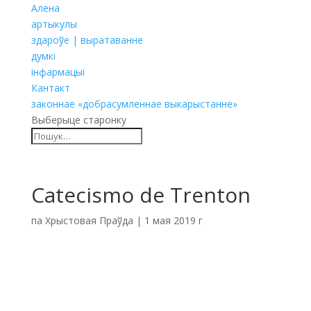
Алена
артыкулы
здароўе | выратаванне
думкі
інфармацыі
Кантакт
законнае «добрасумленнае выкарыстанне»
Выберыце старонку
Catecismo de Trenton
па
Хрыстовая Праўда
|
1 мая 2019 г