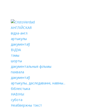
АНГЛІЙСКАЯ
відэа-англ
артыкулы
дакументаў
ВІДЭА
тэмы
шорты
дакументальныя фільмы
пахвала
дакументаў
артыкулы, даследаванні, навіны...
біблеістыка
НАВІНЫ
субота
Неабвержны тэкст