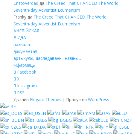
CristoVerdad
да
The Creed That CHANGED The World,
Seventh-day Adventist Ecumenism
Franky
да
The Creed That CHANGED The World,
Seventh-day Adventist Ecumenism
АНГЛІЙСКАЯ
ВІДЭА
пахвала
дакументаў
артыкулы, даследаванні, навіны...
інфармацыі
Facebook
X
Instagram
RSS
Дызайн
Elegant Themes
| Працуе на
WordPress
BE
ES
EN
AF
AR
AM
AS
EU
BN
BS
BG
CA
CEB
ZH
CS
DA
ET
FI
FR
FY
GL
DE
EL
GU
HE
JA
KO
ARY