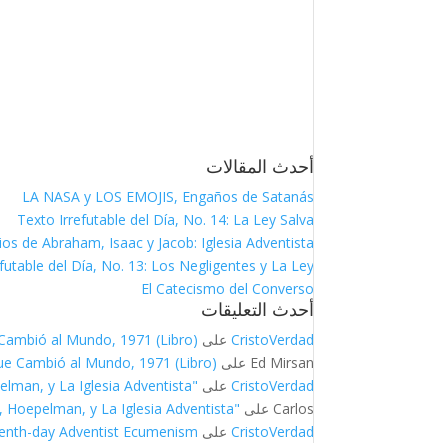
أحدث المقالات
LA NASA y LOS EMOJIS, Engaños de Satanás
Texto Irrefutable del Día, No. 14: La Ley Salva
ios de Abraham, Isaac y Jacob: Iglesia Adventista
futable del Día, No. 13: Los Negligentes y La Ley
El Catecismo del Converso
أحدث التعليقات
CristoVerdad
على
Cambió al Mundo, 1971 (Libro)
Ed Mirsan
على
ue Cambió al Mundo, 1971 (Libro)
CristoVerdad
على
"Sí Matarás" — Aborto, LA ENMIENDA HYDE, Hoepelman, y La Iglesia Adventista
Carlos
على
"Sí Matarás" — Aborto, LA ENMIENDA HYDE, Hoepelman, y La Iglesia Adventista
CristoVerdad
على
enth-day Adventist Ecumenism