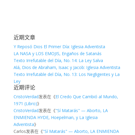
近期文章
Y Reposó Dios El Primer Día: Iglesia Adventista
LA NASA y LOS EMOJIS, Engaños de Satanás
Texto Irrefutable del Día, No. 14: La Ley Salva
Alá, Dios de Abraham, Isaac y Jacob: Iglesia Adventista
Texto Irrefutable del Día, No. 13: Los Negligentes y La
Ley
近期评论
CristoVerdad
发表在《
El Credo Que Cambió al Mundo,
1971 (Libro)
》
CristoVerdad
发表在《
"Sí Matarás" — Aborto, LA
ENMIENDA HYDE, Hoepelman, y La Iglesia
Adventista
》
Carlos
发表在《
"Sí Matarás" — Aborto, LA ENMIENDA