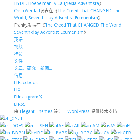
HYDE, Hoepelman, y La Iglesia Adventista
》
CristoVerdad
发表在《
The Creed That CHANGED The
World, Seventh-day Adventist Ecumenism
》
Franky
发表在《
The Creed That CHANGED The World,
Seventh-day Adventist Ecumenism
》
英语
视频
称赞
文件
文章、研究、新闻...
信息
Facebook
X
Instagram的
RSS
由
Elegant Themes
设计 |
WordPress
提供技术支持
ZH
ES
EN
AF
AR
AM
AS
EU
BN
BE
BS
BG
CA
CEB
CS
DA
ET
FI
FR
FY
GL