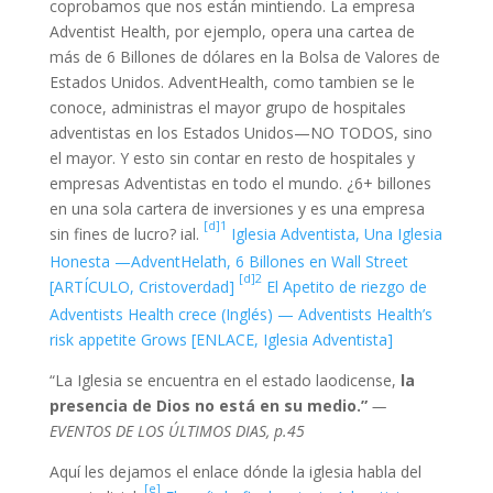
coprobamos que nos están mintiendo. La empresa
Adventist Health, por ejemplo, opera una cartea de
más de 6 Billones de dólares en la Bolsa de Valores de
Estados Unidos. AdventHealth, como tambien se le
conoce, administras el mayor grupo de hospitales
adventistas en los Estados Unidos—NO TODOS, sino
el mayor. Y esto sin contar en resto de hospitales y
empresas Adventistas en todo el mundo. ¿6+ billones
en una sola cartera de inversiones y es una empresa
[d]1
sin fines de lucro? ial.
Iglesia Adventista, Una Iglesia
Honesta —AdventHelath, 6 Billones en Wall Street
[d]2
[ARTÍCULO, Cristoverdad]
El Apetito de riezgo de
Adventists Health crece (Inglés) — Adventists Health’s
risk appetite Grows [ENLACE, Iglesia Adventista]
“La Iglesia se encuentra en el estado laodicense,
la
presencia de Dios no está en su medio.”
—
EVENTOS DE LOS ÚLTIMOS DIAS, p.45
Aquí les dejamos el enlace dónde la iglesia habla del
[e]