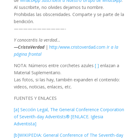
de
WhatsApp
Suscríbete a Nuestro Grupo de WhatsApp
.
Al suscribirte, no olvides dejarnos tu nombre.
Prohibidas las obscenidades. Comparte y se parte de la
bendición.
———————————-
Y conoceréis la verdad…
—CristoVerdad
|
http:/www.cristoverdad.com
Ir a la
página frontal
NOTA: Números entre corchetes azules
[ ]
enlazan a
Material Suplementario.
Las fotos, si las hay, también expanden el contenido:
videos, noticias, enlaces, etc.
FUENTES Y ENLACES
[a] Sección Legal, The General Conference Corporation
of Seventh-day Adventists® [ENLACE. Iglesia
Adventista]
[b]WIKIPEDIA: General Conference of The Seventh-day