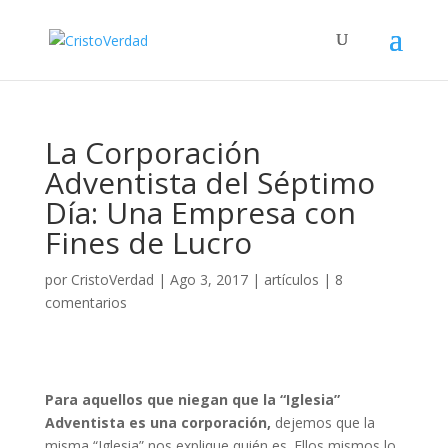
La Corporación
Adventista del Séptimo
Día: Una Empresa con
Fines de Lucro
por
CristoVerdad
|
Ago 3, 2017
|
artículos
|
8
comentarios
Para aquellos que niegan que la “Iglesia”
Adventista es una corporación,
dejemos que la
misma “Iglesia” nos explique quién es. Ellos mismos lo