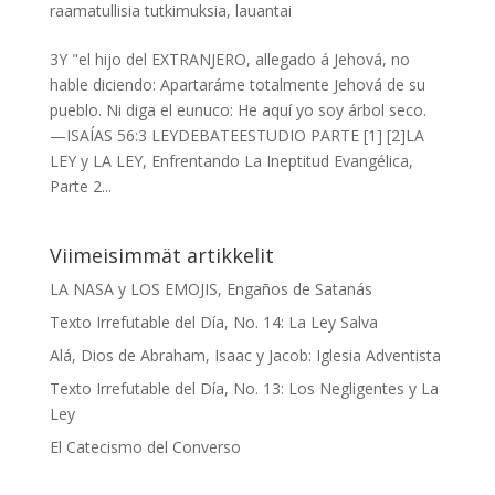
raamatullisia tutkimuksia
,
lauantai
3Y "el hijo del EXTRANJERO, allegado á Jehová, no
hable diciendo: Apartaráme totalmente Jehová de su
pueblo. Ni diga el eunuco: He aquí yo soy árbol seco.
—ISAÍAS 56:3 LEYDEBATEESTUDIO PARTE [1] [2]LA
LEY y LA LEY, Enfrentando La Ineptitud Evangélica,
Parte 2...
Viimeisimmät artikkelit
LA NASA y LOS EMOJIS, Engaños de Satanás
Texto Irrefutable del Día, No. 14: La Ley Salva
Alá, Dios de Abraham, Isaac y Jacob: Iglesia Adventista
Texto Irrefutable del Día, No. 13: Los Negligentes y La
Ley
El Catecismo del Converso