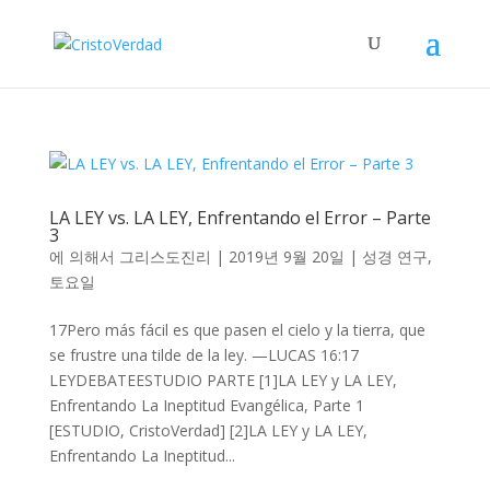
LA LEY vs. LA LEY, Enfrentando el Error – Parte
3
에 의해서
그리스도진리
|
2019년 9월 20일
|
성경 연구
,
토요일
17Pero más fácil es que pasen el cielo y la tierra, que
se frustre una tilde de la ley. —LUCAS 16:17
LEYDEBATEESTUDIO PARTE [1]LA LEY y LA LEY,
Enfrentando La Ineptitud Evangélica, Parte 1
[ESTUDIO, CristoVerdad] [2]LA LEY y LA LEY,
Enfrentando La Ineptitud...