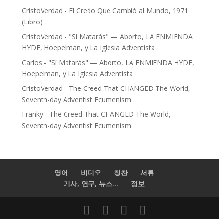
CristoVerdad
-
El Credo Que Cambió al Mundo, 1971
(Libro)
CristoVerdad
-
"Sí Matarás" — Aborto, LA ENMIENDA
HYDE, Hoepelman, y La Iglesia Adventista
Carlos
-
"Sí Matarás" — Aborto, LA ENMIENDA HYDE,
Hoepelman, y La Iglesia Adventista
CristoVerdad
-
The Creed That CHANGED The World,
Seventh-day Adventist Ecumenism
Franky
-
The Creed That CHANGED The World,
Seventh-day Adventist Ecumenism
영어
비디오
칭찬
서류
기사, 연구, 뉴스...
정보