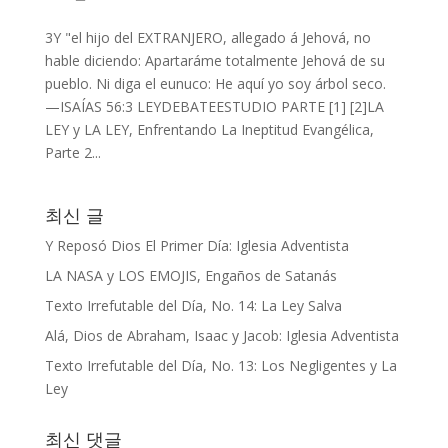
3Y "el hijo del EXTRANJERO, allegado á Jehová, no
hable diciendo: Apartaráme totalmente Jehová de su
pueblo. Ni diga el eunuco: He aquí yo soy árbol seco.
—ISAÍAS 56:3 LEYDEBATEESTUDIO PARTE [1] [2]LA
LEY y LA LEY, Enfrentando La Ineptitud Evangélica,
Parte 2...
최신 글
Y Reposó Dios El Primer Día: Iglesia Adventista
LA NASA y LOS EMOJIS, Engaños de Satanás
Texto Irrefutable del Día, No. 14: La Ley Salva
Alá, Dios de Abraham, Isaac y Jacob: Iglesia Adventista
Texto Irrefutable del Día, No. 13: Los Negligentes y La
Ley
최신 댓글