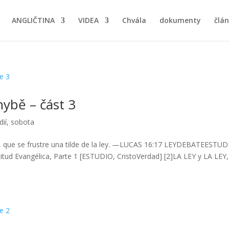
ANGLIČTINA
VIDEA
Chvála
dokumenty
člán
ybě – část 3
dií
,
sobota
rra, que se frustre una tilde de la ley. —LUCAS 16:17 LEYDEBATEESTU
itud Evangélica, Parte 1 [ESTUDIO, CristoVerdad] [2]LA LEY y LA LEY,