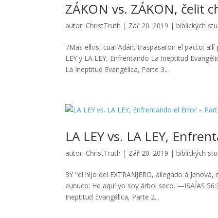
ZÁKON vs. ZÁKON, čelit ch
autor:
ChristTruth
|
Zář 20. 2019
|
biblických stu
7Mas ellos, cual Adán, traspasaron el pacto; 
LEY y LA LEY, Enfrentando La Ineptitud Evangéli
La Ineptitud Evangélica, Parte 3...
LA LEY vs. LA LEY, Enfrent
autor:
ChristTruth
|
Zář 20. 2019
|
biblických stu
3Y "el hijo del EXTRANJERO, allegado á Jehová, 
eunuco: He aquí yo soy árbol seco. —ISAÍAS 5
Ineptitud Evangélica, Parte 2...