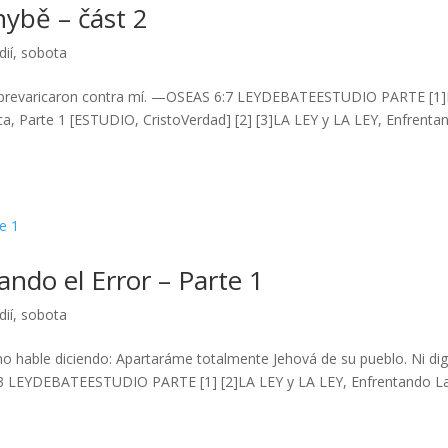
ybě – část 2
dií
,
sobota
allí prevaricaron contra mí. —OSEAS 6:7 LEYDEBATEESTUDIO PARTE [1
ca, Parte 1 [ESTUDIO, CristoVerdad] [2] [3]LA LEY y LA LEY, Enfrenta
ando el Error – Parte 1
dií
,
sobota
no hable diciendo: Apartaráme totalmente Jehová de su pueblo. Ni dig
6:3 LEYDEBATEESTUDIO PARTE [1] [2]LA LEY y LA LEY, Enfrentando L