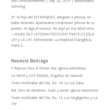
von
ChristusWahrheit
|
Sep. 20, 2019
|
Bibelstudien
,
Samstag
3Y "el hijo del EXTRANJERO, allegado á Jehová, no
hable diciendo: Apartaráme totalmente Jehová de su
pueblo. Ni diga el eunuco: He aquí yo soy árbol seco.
—ISAÍAS 56:3 LEYDEBATEESTUDIO PARTE [1] [2]LA
LEY y LA LEY, Enfrentando La Ineptitud Evangélica,
Parte 2...
Neueste Beiträge
Y Reposó Dios El Primer Día: Iglesia Adventista
LA NASA y LOS EMOJIS, Engaños de Satanás
Texto Irrefutable del Día, No. 14: La Ley Salva
Alá, Dios de Abraham, Isaac y Jacob: Iglesia Adventista
Texto Irrefutable del Día, No. 13: Los Negligentes y La
Ley